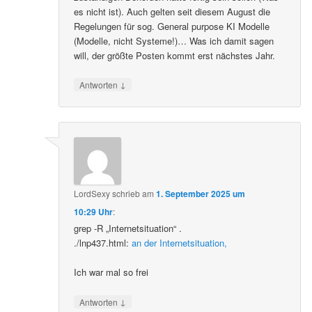
es nicht ist). Auch gelten seit diesem August die
Regelungen für sog. General purpose KI Modelle
(Modelle, nicht Systeme!)… Was ich damit sagen
will, der größte Posten kommt erst nächstes Jahr.
↓
Antworten
LordSexy
schrieb
am
1. September 2025 um
10:29 Uhr
:
grep -R „Internetsituation“ .
./lnp437.html:
an der Internetsituation,
Ich war mal so frei
↓
Antworten