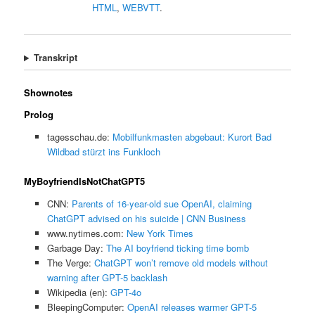
HTML
,
WEBVTT
.
Transkript
Shownotes
Prolog
tagesschau.de:
Mobilfunkmasten abgebaut: Kurort Bad
Wildbad stürzt ins Funkloch
MyBoyfriendIsNotChatGPT5
CNN:
Parents of 16-year-old sue OpenAI, claiming
ChatGPT advised on his suicide | CNN Business
www.nytimes.com:
New York Times
Garbage Day:
The AI boyfriend ticking time bomb
The Verge:
ChatGPT won’t remove old models without
warning after GPT-5 backlash
Wikipedia (en):
GPT-4o
BleepingComputer:
OpenAI releases warmer GPT-5