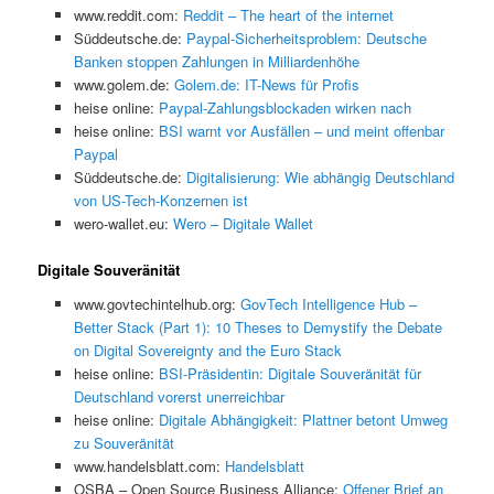
www.reddit.com:
Reddit – The heart of the internet
Süddeutsche.de:
Paypal-Sicherheitsproblem: Deutsche
Banken stoppen Zahlungen in Milliardenhöhe
www.golem.de:
Golem.de: IT-News für Profis
heise online:
Paypal-Zahlungsblockaden wirken nach
heise online:
BSI warnt vor Ausfällen – und meint offenbar
Paypal
Süddeutsche.de:
Digitalisierung: Wie abhängig Deutschland
von US-Tech-Konzernen ist
wero-wallet.eu:
Wero – Digitale Wallet
Digitale Souveränität
www.govtechintelhub.org:
GovTech Intelligence Hub –
Better Stack (Part 1): 10 Theses to Demystify the Debate
on Digital Sovereignty and the Euro Stack
heise online:
BSI-Präsidentin: Digitale Souveränität für
Deutschland vorerst unerreichbar
heise online:
Digitale Abhängigkeit: Plattner betont Umweg
zu Souveränität
www.handelsblatt.com:
Handelsblatt
OSBA – Open Source Business Alliance:
Offener Brief an