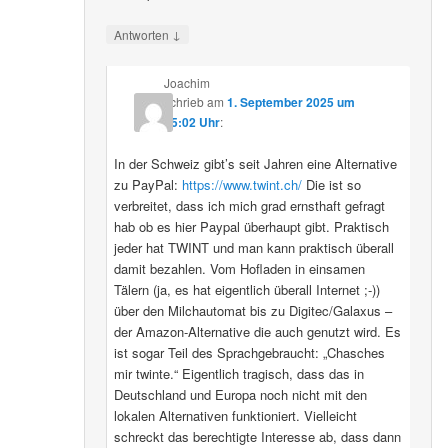
↓
Antworten
Joachim
schrieb
am
1. September 2025 um
15:02 Uhr
:
In der Schweiz gibt’s seit Jahren eine Alternative
zu PayPal:
https://www.twint.ch/
Die ist so
verbreitet, dass ich mich grad ernsthaft gefragt
hab ob es hier Paypal überhaupt gibt. Praktisch
jeder hat TWINT und man kann praktisch überall
damit bezahlen. Vom Hofladen in einsamen
Tälern (ja, es hat eigentlich überall Internet ;-))
über den Milchautomat bis zu Digitec/Galaxus –
der Amazon-Alternative die auch genutzt wird. Es
ist sogar Teil des Sprachgebraucht: „Chasches
mir twinte.“ Eigentlich tragisch, dass das in
Deutschland und Europa noch nicht mit den
lokalen Alternativen funktioniert. Vielleicht
schreckt das berechtigte Interesse ab, dass dann