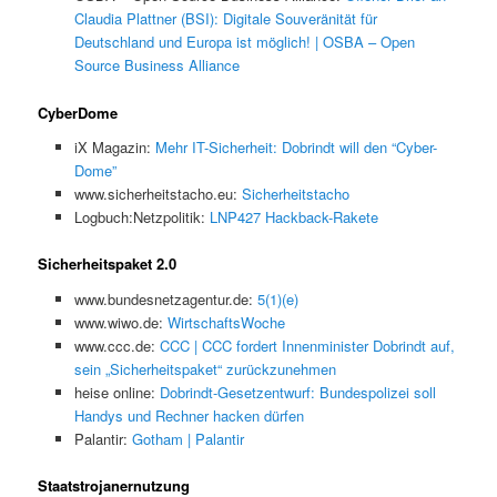
Claudia Plattner (BSI): Digitale Souveränität für
Deutschland und Europa ist möglich! | OSBA – Open
Source Business Alliance
CyberDome
iX Magazin:
Mehr IT-Sicherheit: Dobrindt will den “Cyber-
Dome”
www.sicherheitstacho.eu:
Sicherheitstacho
Logbuch:Netzpolitik:
LNP427 Hackback-Rakete
Sicherheitspaket 2.0
www.bundesnetzagentur.de:
5(1)(e)
www.wiwo.de:
WirtschaftsWoche
www.ccc.de:
CCC | CCC fordert Innenminister Dobrindt auf,
sein „Sicherheitspaket“ zurückzunehmen
heise online:
Dobrindt-Gesetzentwurf: Bundespolizei soll
Handys und Rechner hacken dürfen
Palantir:
Gotham | Palantir
Staatstrojanernutzung