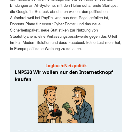
t
a
Bindungen an AI-Systeme, mit den Hufen scharrende Startups,
die Google ihr Besteck abnehmen wollen, den politischen
s
l
Aufschrei weil bei PayPal was aus dem Regal gefallen ist,
Dobrints Pläne für einen "Cyber Dome" und das neue
p
t
Sicherheitspaket, neue Statistiken zur Nutzung von
Staatstrojanern, eine Verfassungsbeschwerde gegen das Urteil
im Fall Modern Solution und dass Facebook keine Lust mehr hat,
r
s
in Europa politische Werbung zu schalten.
i
p
n
r
g
i
e
n
n
g
e
n