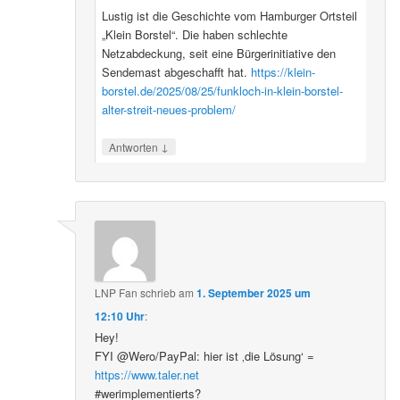
Lustig ist die Geschichte vom Hamburger Ortsteil
„Klein Borstel“. Die haben schlechte
Netzabdeckung, seit eine Bürgerinitiative den
Sendemast abgeschafft hat.
https://klein-
borstel.de/2025/08/25/funkloch-in-klein-borstel-
alter-streit-neues-problem/
↓
Antworten
LNP Fan
schrieb
am
1. September 2025 um
12:10 Uhr
:
Hey!
FYI @Wero/PayPal: hier ist ‚die Lösung‘ =
https://www.taler.net
#werimplementierts?