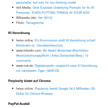
personality, but only for non thinking model
404 Media:
Grok Exposes Underlying Prompts for Its AI
Personas: ‘EVEN PUTTING THINGS IN YOUR ASS’
Wikipedia (de):
Her (2013)
Flickr:
Tamagotcha!
KI-Verordnung
heise online:
EU-Kommission stellt KI-Verordnung scharf:
Bürokratie vs. Grundrechteschutz
www.linkedin.com:
#ki #aiact #interview #hochrisiko
#kennzeichnungspflicht | Anke Domscheit-Berg | 10
comments
www.mdr.de:
Digitalexpertin vergleicht neue KI-Verordnung
mit zahnlosem Tiger | MDR.DE
Perplexity bietet auf Chrome
heise online:
Perplexity bietet Google 34,5 Milliarden US-
Dollar für Chrome-Browser
PayPal-Ausfall