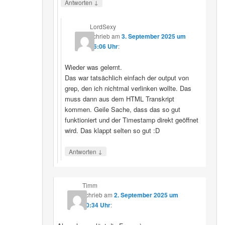
↓
Antworten
LordSexy
schrieb
am
3. September 2025 um
16:06 Uhr
:
Wieder was gelernt.
Das war tatsächlich einfach der output von
grep, den ich nichtmal verlinken wollte. Das
muss dann aus dem HTML Transkript
kommen. Geile Sache, dass das so gut
funktioniert und der Timestamp direkt geöffnet
wird. Das klappt selten so gut :D
↓
Antworten
Timm
schrieb
am
2. September 2025 um
10:34 Uhr
: