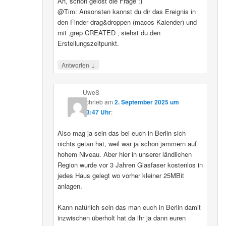
Ah, schon gelöst die Frage :)
@Tim: Ansonsten kannst du dir das Ereignis in
den Finder drag&droppen (macos Kalender) und
mit ‚grep CREATED ‚ siehst du den
Erstellungszeitpunkt.
↓
Antworten
UweS
schrieb
am
2. September 2025 um
13:47 Uhr
:
Also mag ja sein das bei euch in Berlin sich
nichts getan hat, weil war ja schon jammern auf
hohem Niveau. Aber hier in unserer ländlichen
Region wurde vor 3 Jahren Glasfaser kostenlos in
jedes Haus gelegt wo vorher kleiner 25MBit
anlagen.
Kann natürlich sein das man euch in Berlin damit
inzwischen überholt hat da ihr ja dann euren