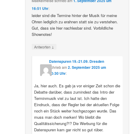
Maekelmeise
schrieb
am
1. September 2025 um
16:51 Uhr
:
leider sind die Termine hinter der Musik für meine
Ohren lediglich zu erahnen statt sie zu verstehen.
Gut, dass sie hier nachlesbar sind. Vorbildliche
Shownotes!
↓
Antworten
Datenspuren 19.-21.09. Dresden
schrieb
am
2. September 2025 um
10:30 Uhr
:
Ja, hier auch. Es gab ja vor einiger Zeit schon die
Debatte darüber, dass zumindest das Intro der
Terminmusik viel zu laut ist. Ich hatte den
Eindruck, dass der Regler bei der aktuellen Folge
noch ein Stück weiter hochgezogen wurde. Das
muss man doch merken! Wo bleibt die
Qualitätssicherung?!? Die Werbung für die
Datenspuren kam gar nicht so gut rüber.