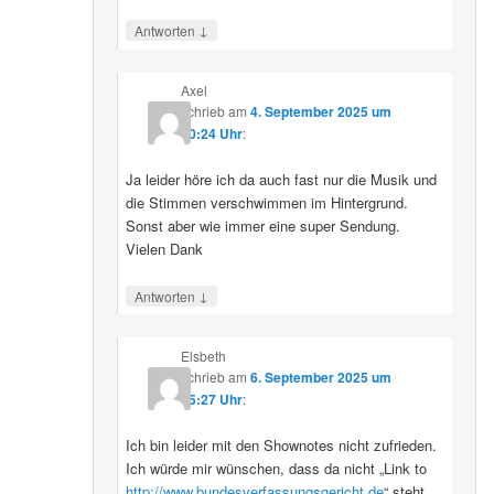
↓
Antworten
Axel
schrieb
am
4. September 2025 um
10:24 Uhr
:
Ja leider höre ich da auch fast nur die Musik und
die Stimmen verschwimmen im Hintergrund.
Sonst aber wie immer eine super Sendung.
Vielen Dank
↓
Antworten
Elsbeth
schrieb
am
6. September 2025 um
15:27 Uhr
:
Ich bin leider mit den Shownotes nicht zufrieden.
Ich würde mir wünschen, dass da nicht „Link to
http://www.bundesverfassungsgericht.de
“ steht,