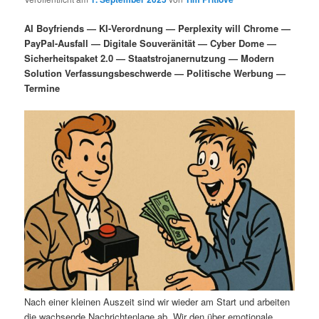
i
s
m
u
n
n
AI Boyfriends — KI-Verordnung — Perplexity will Chrome —
g
a
PayPal-Ausfall — Digitale Souveränität — Cyber Dome —
ä
n
e
v
Sicherheitspaket 2.0 — Staatstrojanernutzung — Modern
n
i
Solution Verfassungsbeschwerde — Politische Werbung —
r
d
g
Termine
a
e
ä
t
i
n
r
o
n
I
e
n
n
h
I
a
n
l
h
Nach einer kleinen Auszeit sind wir wieder am Start und arbeiten
die wachsende Nachrichtenlage ab. Wir den über emotionale