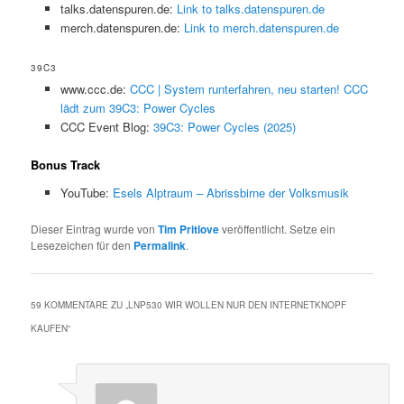
talks.datenspuren.de:
Link to talks.datenspuren.de
merch.datenspuren.de:
Link to merch.datenspuren.de
39C3
www.ccc.de:
CCC | System runterfahren, neu starten! CCC
lädt zum 39C3: Power Cycles
CCC Event Blog:
39C3: Power Cycles (2025)
Bonus Track
YouTube:
Esels Alptraum – Abrissbirne der Volksmusik
Dieser Eintrag wurde von
Tim Pritlove
veröffentlicht. Setze ein
Lesezeichen für den
Permalink
.
59 KOMMENTARE ZU „
LNP530 WIR WOLLEN NUR DEN INTERNETKNOPF
KAUFEN
“