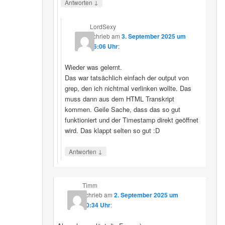
↓
Antworten
LordSexy
schrieb
am
3. September 2025 um
16:06 Uhr
:
Wieder was gelernt.
Das war tatsächlich einfach der output von
grep, den ich nichtmal verlinken wollte. Das
muss dann aus dem HTML Transkript
kommen. Geile Sache, dass das so gut
funktioniert und der Timestamp direkt geöffnet
wird. Das klappt selten so gut :D
↓
Antworten
Timm
schrieb
am
2. September 2025 um
10:34 Uhr
: