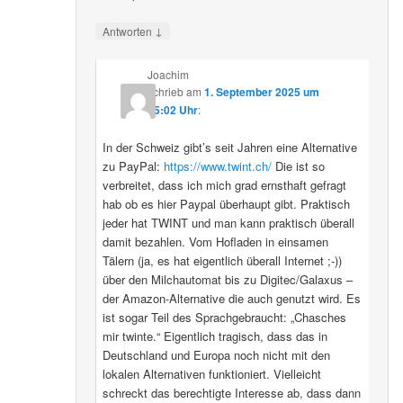
↓
Antworten
Joachim
schrieb
am
1. September 2025 um
15:02 Uhr
:
In der Schweiz gibt’s seit Jahren eine Alternative
zu PayPal:
https://www.twint.ch/
Die ist so
verbreitet, dass ich mich grad ernsthaft gefragt
hab ob es hier Paypal überhaupt gibt. Praktisch
jeder hat TWINT und man kann praktisch überall
damit bezahlen. Vom Hofladen in einsamen
Tälern (ja, es hat eigentlich überall Internet ;-))
über den Milchautomat bis zu Digitec/Galaxus –
der Amazon-Alternative die auch genutzt wird. Es
ist sogar Teil des Sprachgebraucht: „Chasches
mir twinte.“ Eigentlich tragisch, dass das in
Deutschland und Europa noch nicht mit den
lokalen Alternativen funktioniert. Vielleicht
schreckt das berechtigte Interesse ab, dass dann