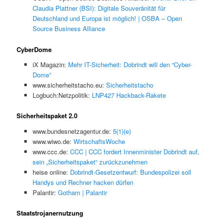
Claudia Plattner (BSI): Digitale Souveränität für
Deutschland und Europa ist möglich! | OSBA – Open
Source Business Alliance
CyberDome
iX Magazin:
Mehr IT-Sicherheit: Dobrindt will den “Cyber-
Dome”
www.sicherheitstacho.eu:
Sicherheitstacho
Logbuch:Netzpolitik:
LNP427 Hackback-Rakete
Sicherheitspaket 2.0
www.bundesnetzagentur.de:
5(1)(e)
www.wiwo.de:
WirtschaftsWoche
www.ccc.de:
CCC | CCC fordert Innenminister Dobrindt auf,
sein „Sicherheitspaket“ zurückzunehmen
heise online:
Dobrindt-Gesetzentwurf: Bundespolizei soll
Handys und Rechner hacken dürfen
Palantir:
Gotham | Palantir
Staatstrojanernutzung