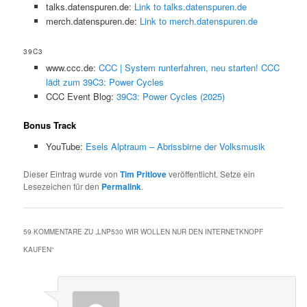
talks.datenspuren.de:
Link to talks.datenspuren.de
merch.datenspuren.de:
Link to merch.datenspuren.de
39C3
www.ccc.de:
CCC | System runterfahren, neu starten! CCC
lädt zum 39C3: Power Cycles
CCC Event Blog:
39C3: Power Cycles (2025)
Bonus Track
YouTube:
Esels Alptraum – Abrissbirne der Volksmusik
Dieser Eintrag wurde von
Tim Pritlove
veröffentlicht. Setze ein
Lesezeichen für den
Permalink
.
59 KOMMENTARE ZU „
LNP530 WIR WOLLEN NUR DEN INTERNETKNOPF
KAUFEN
“