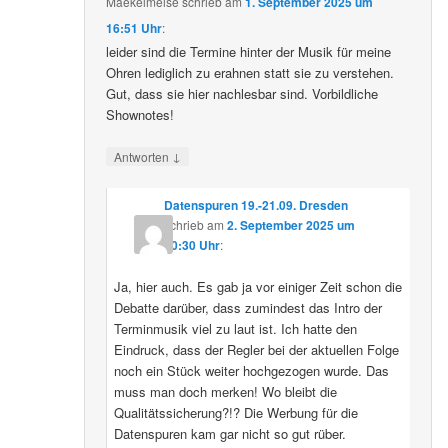
Maekelmeise
schrieb
am
1. September 2025 um
16:51 Uhr
:
leider sind die Termine hinter der Musik für meine
Ohren lediglich zu erahnen statt sie zu verstehen.
Gut, dass sie hier nachlesbar sind. Vorbildliche
Shownotes!
↓
Antworten
Datenspuren 19.-21.09. Dresden
schrieb
am
2. September 2025 um
10:30 Uhr
:
Ja, hier auch. Es gab ja vor einiger Zeit schon die
Debatte darüber, dass zumindest das Intro der
Terminmusik viel zu laut ist. Ich hatte den
Eindruck, dass der Regler bei der aktuellen Folge
noch ein Stück weiter hochgezogen wurde. Das
muss man doch merken! Wo bleibt die
Qualitätssicherung?!? Die Werbung für die
Datenspuren kam gar nicht so gut rüber.