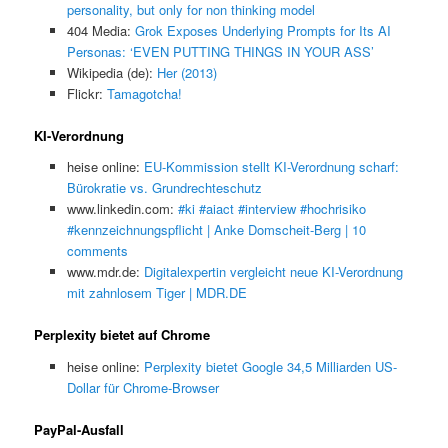
personality, but only for non thinking model
404 Media:
Grok Exposes Underlying Prompts for Its AI
Personas: ‘EVEN PUTTING THINGS IN YOUR ASS’
Wikipedia (de):
Her (2013)
Flickr:
Tamagotcha!
KI-Verordnung
heise online:
EU-Kommission stellt KI-Verordnung scharf:
Bürokratie vs. Grundrechteschutz
www.linkedin.com:
#ki #aiact #interview #hochrisiko
#kennzeichnungspflicht | Anke Domscheit-Berg | 10
comments
www.mdr.de:
Digitalexpertin vergleicht neue KI-Verordnung
mit zahnlosem Tiger | MDR.DE
Perplexity bietet auf Chrome
heise online:
Perplexity bietet Google 34,5 Milliarden US-
Dollar für Chrome-Browser
PayPal-Ausfall