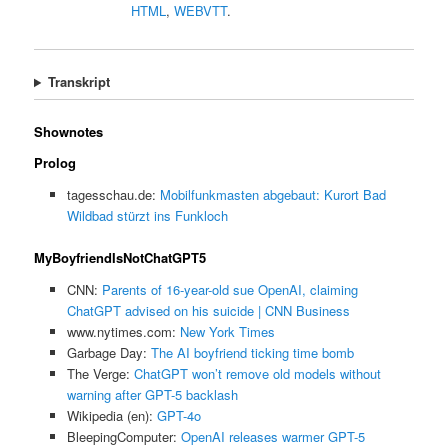
HTML
,
WEBVTT
.
Transkript
Shownotes
Prolog
tagesschau.de:
Mobilfunkmasten abgebaut: Kurort Bad
Wildbad stürzt ins Funkloch
MyBoyfriendIsNotChatGPT5
CNN:
Parents of 16-year-old sue OpenAI, claiming
ChatGPT advised on his suicide | CNN Business
www.nytimes.com:
New York Times
Garbage Day:
The AI boyfriend ticking time bomb
The Verge:
ChatGPT won’t remove old models without
warning after GPT-5 backlash
Wikipedia (en):
GPT-4o
BleepingComputer:
OpenAI releases warmer GPT-5