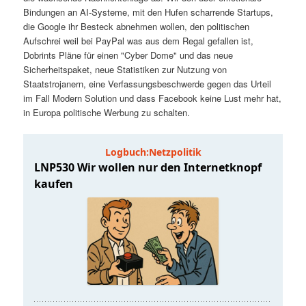
t
a
Bindungen an AI-Systeme, mit den Hufen scharrende Startups,
die Google ihr Besteck abnehmen wollen, den politischen
s
l
Aufschrei weil bei PayPal was aus dem Regal gefallen ist,
Dobrints Pläne für einen "Cyber Dome" und das neue
p
t
Sicherheitspaket, neue Statistiken zur Nutzung von
Staatstrojanern, eine Verfassungsbeschwerde gegen das Urteil
im Fall Modern Solution und dass Facebook keine Lust mehr hat,
r
s
in Europa politische Werbung zu schalten.
i
p
n
r
g
i
e
n
n
g
e
n