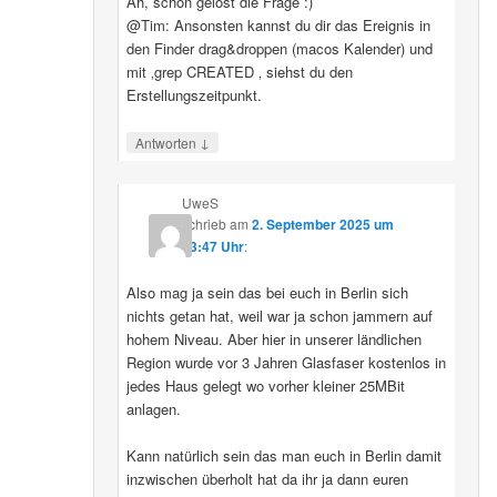
Ah, schon gelöst die Frage :)
@Tim: Ansonsten kannst du dir das Ereignis in
den Finder drag&droppen (macos Kalender) und
mit ‚grep CREATED ‚ siehst du den
Erstellungszeitpunkt.
↓
Antworten
UweS
schrieb
am
2. September 2025 um
13:47 Uhr
:
Also mag ja sein das bei euch in Berlin sich
nichts getan hat, weil war ja schon jammern auf
hohem Niveau. Aber hier in unserer ländlichen
Region wurde vor 3 Jahren Glasfaser kostenlos in
jedes Haus gelegt wo vorher kleiner 25MBit
anlagen.
Kann natürlich sein das man euch in Berlin damit
inzwischen überholt hat da ihr ja dann euren