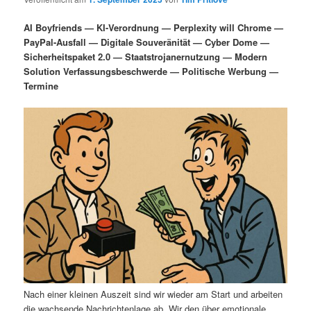
i
s
m
u
n
n
AI Boyfriends — KI-Verordnung — Perplexity will Chrome —
g
a
PayPal-Ausfall — Digitale Souveränität — Cyber Dome —
ä
n
e
v
Sicherheitspaket 2.0 — Staatstrojanernutzung — Modern
n
i
Solution Verfassungsbeschwerde — Politische Werbung —
r
d
g
Termine
a
e
ä
t
i
n
r
o
n
I
e
n
n
h
I
a
n
l
h
Nach einer kleinen Auszeit sind wir wieder am Start und arbeiten
die wachsende Nachrichtenlage ab. Wir den über emotionale