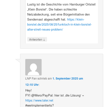
Lustig ist die Geschichte vom Hamburger Ortsteil
„Klein Borstel“. Die haben schlechte
Netzabdeckung, seit eine Bürgerinitiative den
Sendemast abgeschafft hat.
https://klein-
borstel.de/2025/08/25/funkloch-in-klein-borstel-
alter-streit-neues-problem/
↓
Antworten
LNP Fan
schrieb
am
1. September 2025 um
12:10 Uhr
:
Hey!
FYI @Wero/PayPal: hier ist ‚die Lösung‘ =
https://www.taler.net
#werimplementierts?