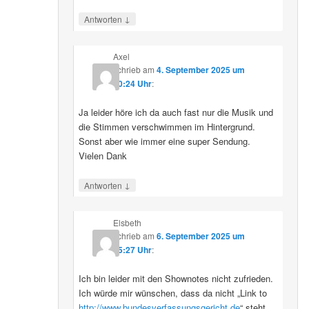
↓
Antworten
Axel
schrieb
am
4. September 2025 um
10:24 Uhr
:
Ja leider höre ich da auch fast nur die Musik und
die Stimmen verschwimmen im Hintergrund.
Sonst aber wie immer eine super Sendung.
Vielen Dank
↓
Antworten
Elsbeth
schrieb
am
6. September 2025 um
15:27 Uhr
:
Ich bin leider mit den Shownotes nicht zufrieden.
Ich würde mir wünschen, dass da nicht „Link to
http://www.bundesverfassungsgericht.de
“ steht,