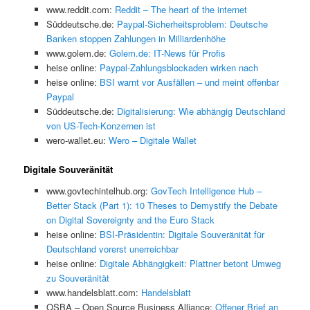
www.reddit.com:
Reddit – The heart of the internet
Süddeutsche.de:
Paypal-Sicherheitsproblem: Deutsche
Banken stoppen Zahlungen in Milliardenhöhe
www.golem.de:
Golem.de: IT-News für Profis
heise online:
Paypal-Zahlungsblockaden wirken nach
heise online:
BSI warnt vor Ausfällen – und meint offenbar
Paypal
Süddeutsche.de:
Digitalisierung: Wie abhängig Deutschland
von US-Tech-Konzernen ist
wero-wallet.eu:
Wero – Digitale Wallet
Digitale Souveränität
www.govtechintelhub.org:
GovTech Intelligence Hub –
Better Stack (Part 1): 10 Theses to Demystify the Debate
on Digital Sovereignty and the Euro Stack
heise online:
BSI-Präsidentin: Digitale Souveränität für
Deutschland vorerst unerreichbar
heise online:
Digitale Abhängigkeit: Plattner betont Umweg
zu Souveränität
www.handelsblatt.com:
Handelsblatt
OSBA – Open Source Business Alliance:
Offener Brief an