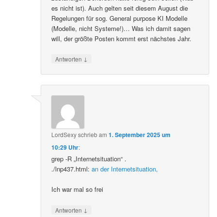
es nicht ist). Auch gelten seit diesem August die
Regelungen für sog. General purpose KI Modelle
(Modelle, nicht Systeme!)… Was ich damit sagen
will, der größte Posten kommt erst nächstes Jahr.
↓
Antworten
LordSexy
schrieb
am
1. September 2025 um
10:29 Uhr
:
grep -R „Internetsituation“ .
./lnp437.html:
an der Internetsituation,
Ich war mal so frei
↓
Antworten