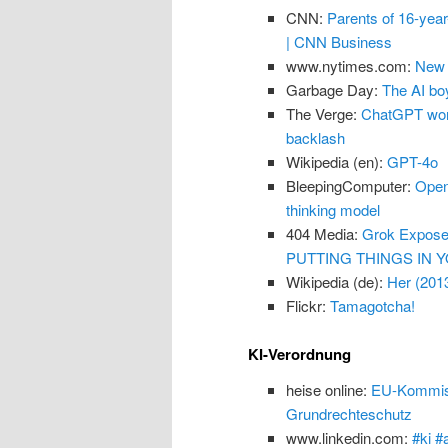
CNN:
Parents of 16-yea
| CNN Business
www.nytimes.com:
New 
Garbage Day:
The AI boy
The Verge:
ChatGPT won’
backlash
Wikipedia (en):
GPT-4o
BleepingComputer:
Open
thinking model
404 Media:
Grok Exposes
PUTTING THINGS IN Y
Wikipedia (de):
Her (201
Flickr:
Tamagotcha!
KI-Verordnung
heise online:
EU-Kommissi
Grundrechteschutz
www.linkedin.com:
#ki #