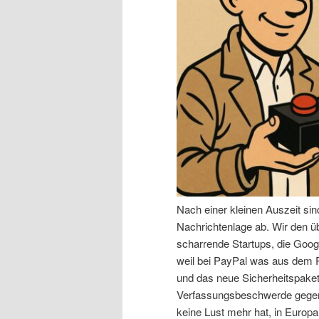
n
r
I
e
n
n
h
I
a
n
l
h
Nach einer kleinen Auszeit si
t
a
Nachrichtenlage ab. Wir den 
scharrende Startups, die Goog
s
l
weil bei PayPal was aus dem R
und das neue Sicherheitspaket,
p
t
Verfassungsbeschwerde gegen 
keine Lust mehr hat, in Europa