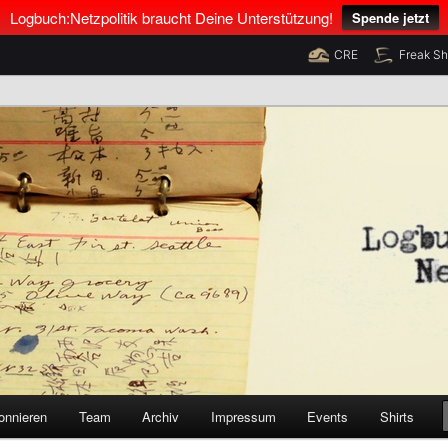
Logbuch:Netzpolitik braucht Deine Unterstützung!
Spende jetzt
CRE
Freak S
nus Neumann und Tim Pritlove
olitik
onnieren
Team
Archiv
Impressum
Events
Shirts