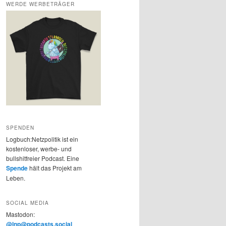
WERDE WERBETRÄGER
SPENDEN
Logbuch:Netzpolitik ist ein
kostenloser, werbe- und
bullshitfreier Podcast. Eine
Spende
hält das Projekt am
Leben.
SOCIAL MEDIA
Mastodon:
@lnp@podcasts.social