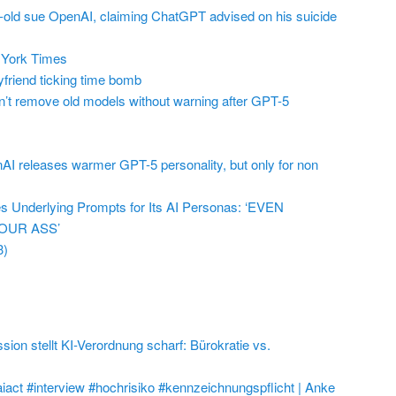
r-old sue OpenAI, claiming ChatGPT advised on his suicide
York Times
friend ticking time bomb
t remove old models without warning after GPT-5
AI releases warmer GPT-5 personality, but only for non
 Underlying Prompts for Its AI Personas: ‘EVEN
OUR ASS’
3)
on stellt KI-Verordnung scharf: Bürokratie vs.
aiact #interview #hochrisiko #kennzeichnungspflicht | Anke