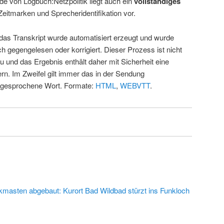
de von Logbuch:Netzpolitik liegt auch ein
vollständiges
Zeitmarken und Sprecheridentifikation vor.
 das Transkript wurde automatisiert erzeugt und wurde
ch gegengelesen oder korrigiert. Dieser Prozess ist nicht
u und das Ergebnis enthält daher mit Sicherheit eine
rn. Im Zweifel gilt immer das in der Sendung
 gesprochene Wort. Formate:
HTML
,
WEBVTT
.
kmasten abgebaut: Kurort Bad Wildbad stürzt ins Funkloch