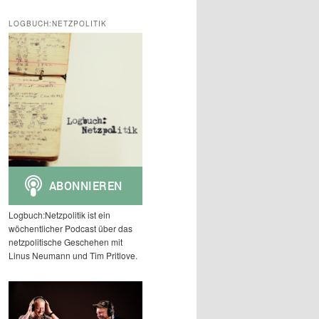
c
h
LOGBUCH:NETZPOLITIK
e
n
Logbuch:Netzpolitik ist ein
wöchentlicher Podcast über das
netzpolitische Geschehen mit
Linus Neumann und Tim Pritlove.