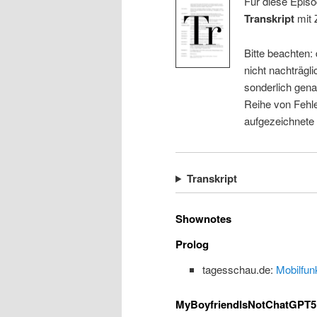
Für diese Episo
Transkript
mit 
Bitte beachten:
nicht nachträgli
sonderlich gena
Reihe von Fehle
aufgezeichnete
Transkript
Shownotes
Prolog
tagesschau.de:
Mobilfun
MyBoyfriendIsNotChatGPT5