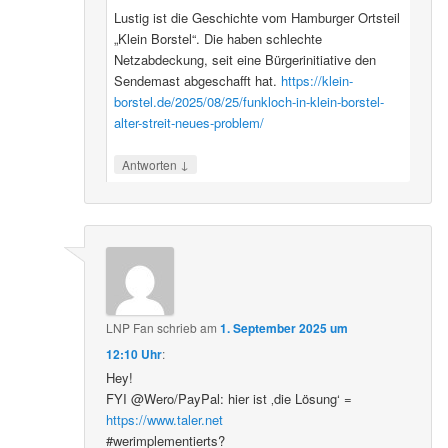
Lustig ist die Geschichte vom Hamburger Ortsteil
„Klein Borstel“. Die haben schlechte
Netzabdeckung, seit eine Bürgerinitiative den
Sendemast abgeschafft hat.
https://klein-
borstel.de/2025/08/25/funkloch-in-klein-borstel-
alter-streit-neues-problem/
↓
Antworten
LNP Fan
schrieb
am
1. September 2025 um
12:10 Uhr
:
Hey!
FYI @Wero/PayPal: hier ist ‚die Lösung‘ =
https://www.taler.net
#werimplementierts?