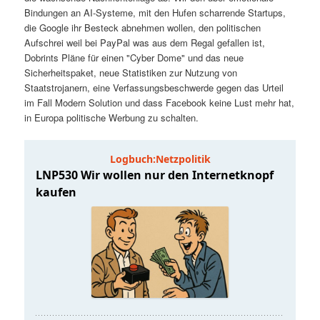
t
a
Bindungen an AI-Systeme, mit den Hufen scharrende Startups,
die Google ihr Besteck abnehmen wollen, den politischen
s
l
Aufschrei weil bei PayPal was aus dem Regal gefallen ist,
Dobrints Pläne für einen "Cyber Dome" und das neue
p
t
Sicherheitspaket, neue Statistiken zur Nutzung von
Staatstrojanern, eine Verfassungsbeschwerde gegen das Urteil
im Fall Modern Solution und dass Facebook keine Lust mehr hat,
r
s
in Europa politische Werbung zu schalten.
i
p
n
r
g
i
e
n
n
g
e
n