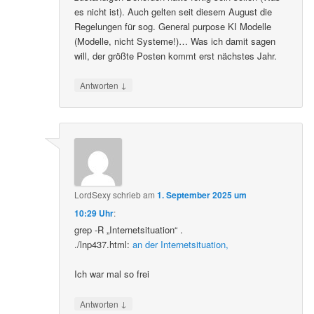
es nicht ist). Auch gelten seit diesem August die
Regelungen für sog. General purpose KI Modelle
(Modelle, nicht Systeme!)… Was ich damit sagen
will, der größte Posten kommt erst nächstes Jahr.
↓
Antworten
LordSexy
schrieb
am
1. September 2025 um
10:29 Uhr
:
grep -R „Internetsituation“ .
./lnp437.html:
an der Internetsituation,
Ich war mal so frei
↓
Antworten