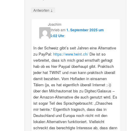
↓
Antworten
Joachim
schrieb
am
1. September 2025 um
15:02 Uhr
:
In der Schweiz gibt’s seit Jahren eine Alternative
zu PayPal:
https://www.twint.ch/
Die ist so
verbreitet, dass ich mich grad ernsthaft gefragt
hab ob es hier Paypal überhaupt gibt. Praktisch
jeder hat TWINT und man kann praktisch überall
damit bezahlen. Vom Hofladen in einsamen
Tälern (ja, es hat eigentlich überall Internet ;-))
über den Milchautomat bis zu Digitec/Galaxus –
der Amazon-Alternative die auch genutzt wird. Es
ist sogar Teil des Sprachgebraucht: „Chasches
mir twinte.“ Eigentlich tragisch, dass das in
Deutschland und Europa noch nicht mit den
lokalen Alternativen funktioniert. Vielleicht
schreckt das berechtigte Interesse ab, dass dann