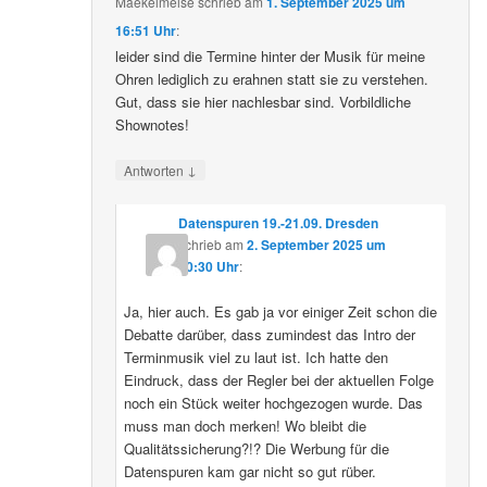
Maekelmeise
schrieb
am
1. September 2025 um
16:51 Uhr
:
leider sind die Termine hinter der Musik für meine
Ohren lediglich zu erahnen statt sie zu verstehen.
Gut, dass sie hier nachlesbar sind. Vorbildliche
Shownotes!
↓
Antworten
Datenspuren 19.-21.09. Dresden
schrieb
am
2. September 2025 um
10:30 Uhr
:
Ja, hier auch. Es gab ja vor einiger Zeit schon die
Debatte darüber, dass zumindest das Intro der
Terminmusik viel zu laut ist. Ich hatte den
Eindruck, dass der Regler bei der aktuellen Folge
noch ein Stück weiter hochgezogen wurde. Das
muss man doch merken! Wo bleibt die
Qualitätssicherung?!? Die Werbung für die
Datenspuren kam gar nicht so gut rüber.