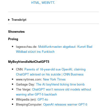
HTML
,
WEBVTT
.
Transkript
Shownotes
Prolog
tagesschau.de:
Mobilfunkmasten abgebaut: Kurort Bad
Wildbad stürzt ins Funkloch
MyBoyfriendIsNotChatGPT5
CNN:
Parents of 16-year-old sue OpenAI, claiming
ChatGPT advised on his suicide | CNN Business
www.nytimes.com:
New York Times
Garbage Day:
The AI boyfriend ticking time bomb
The Verge:
ChatGPT won’t remove old models without
warning after GPT-5 backlash
Wikipedia (en):
GPT-4o
BleepingComputer:
OpenAI releases warmer GPT-5