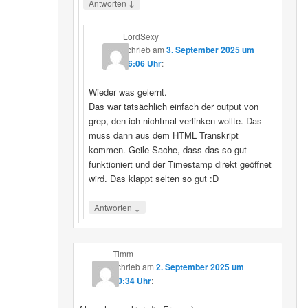
↓
Antworten
LordSexy
schrieb
am
3. September 2025 um
16:06 Uhr
:
Wieder was gelernt.
Das war tatsächlich einfach der output von
grep, den ich nichtmal verlinken wollte. Das
muss dann aus dem HTML Transkript
kommen. Geile Sache, dass das so gut
funktioniert und der Timestamp direkt geöffnet
wird. Das klappt selten so gut :D
↓
Antworten
Timm
schrieb
am
2. September 2025 um
10:34 Uhr
: