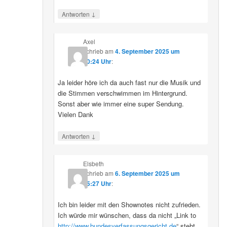
↓
Antworten
Axel
schrieb
am
4. September 2025 um
10:24 Uhr
:
Ja leider höre ich da auch fast nur die Musik und
die Stimmen verschwimmen im Hintergrund.
Sonst aber wie immer eine super Sendung.
Vielen Dank
↓
Antworten
Elsbeth
schrieb
am
6. September 2025 um
15:27 Uhr
:
Ich bin leider mit den Shownotes nicht zufrieden.
Ich würde mir wünschen, dass da nicht „Link to
http://www.bundesverfassungsgericht.de
“ steht,