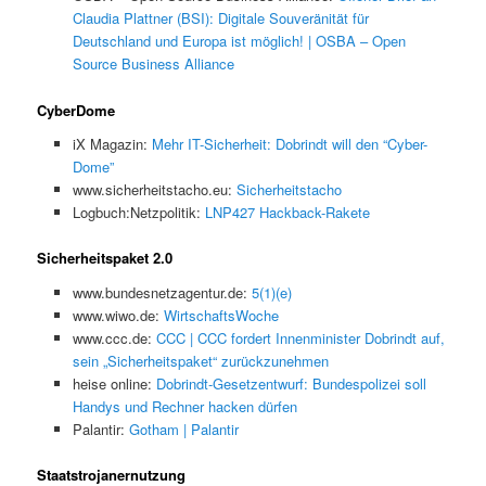
Claudia Plattner (BSI): Digitale Souveränität für
Deutschland und Europa ist möglich! | OSBA – Open
Source Business Alliance
CyberDome
iX Magazin:
Mehr IT-Sicherheit: Dobrindt will den “Cyber-
Dome”
www.sicherheitstacho.eu:
Sicherheitstacho
Logbuch:Netzpolitik:
LNP427 Hackback-Rakete
Sicherheitspaket 2.0
www.bundesnetzagentur.de:
5(1)(e)
www.wiwo.de:
WirtschaftsWoche
www.ccc.de:
CCC | CCC fordert Innenminister Dobrindt auf,
sein „Sicherheitspaket“ zurückzunehmen
heise online:
Dobrindt-Gesetzentwurf: Bundespolizei soll
Handys und Rechner hacken dürfen
Palantir:
Gotham | Palantir
Staatstrojanernutzung