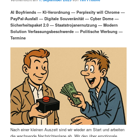
i
s
m
u
n
n
AI Boyfriends — KI-Verordnung — Perplexity will Chrome —
g
a
PayPal-Ausfall — Digitale Souveränität — Cyber Dome —
ä
n
e
v
Sicherheitspaket 2.0 — Staatstrojanernutzung — Modern
n
i
Solution Verfassungsbeschwerde — Politische Werbung —
r
d
g
Termine
a
e
ä
t
i
n
r
o
n
I
e
n
n
h
I
a
n
l
h
Nach einer kleinen Auszeit sind wir wieder am Start und arbeiten
die wachsende Nachrichtenlage ab. Wir den über emotionale