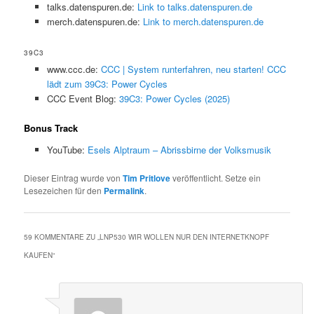
talks.datenspuren.de:
Link to talks.datenspuren.de
merch.datenspuren.de:
Link to merch.datenspuren.de
39C3
www.ccc.de:
CCC | System runterfahren, neu starten! CCC
lädt zum 39C3: Power Cycles
CCC Event Blog:
39C3: Power Cycles (2025)
Bonus Track
YouTube:
Esels Alptraum – Abrissbirne der Volksmusik
Dieser Eintrag wurde von
Tim Pritlove
veröffentlicht. Setze ein
Lesezeichen für den
Permalink
.
59 KOMMENTARE ZU „
LNP530 WIR WOLLEN NUR DEN INTERNETKNOPF
KAUFEN
“