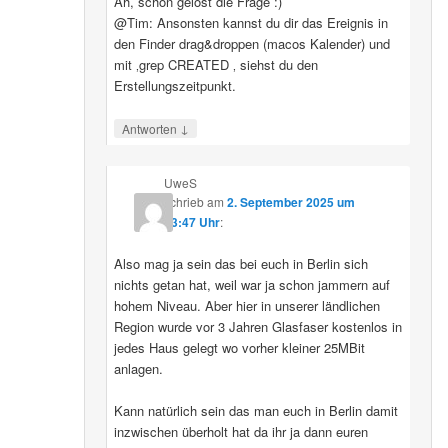
Ah, schon gelöst die Frage :)
@Tim: Ansonsten kannst du dir das Ereignis in
den Finder drag&droppen (macos Kalender) und
mit ‚grep CREATED ‚ siehst du den
Erstellungszeitpunkt.
↓
Antworten
UweS
schrieb
am
2. September 2025 um
13:47 Uhr
:
Also mag ja sein das bei euch in Berlin sich
nichts getan hat, weil war ja schon jammern auf
hohem Niveau. Aber hier in unserer ländlichen
Region wurde vor 3 Jahren Glasfaser kostenlos in
jedes Haus gelegt wo vorher kleiner 25MBit
anlagen.
Kann natürlich sein das man euch in Berlin damit
inzwischen überholt hat da ihr ja dann euren