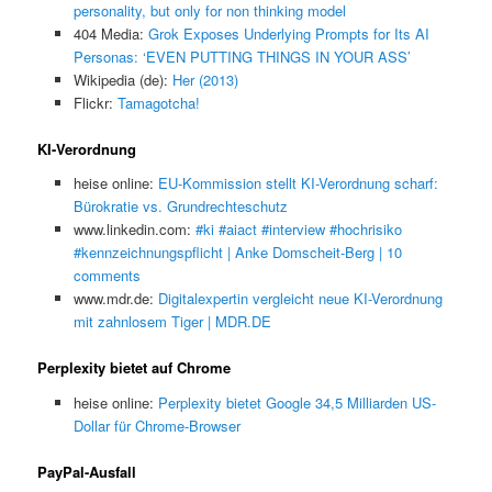
personality, but only for non thinking model
404 Media:
Grok Exposes Underlying Prompts for Its AI
Personas: ‘EVEN PUTTING THINGS IN YOUR ASS’
Wikipedia (de):
Her (2013)
Flickr:
Tamagotcha!
KI-Verordnung
heise online:
EU-Kommission stellt KI-Verordnung scharf:
Bürokratie vs. Grundrechteschutz
www.linkedin.com:
#ki #aiact #interview #hochrisiko
#kennzeichnungspflicht | Anke Domscheit-Berg | 10
comments
www.mdr.de:
Digitalexpertin vergleicht neue KI-Verordnung
mit zahnlosem Tiger | MDR.DE
Perplexity bietet auf Chrome
heise online:
Perplexity bietet Google 34,5 Milliarden US-
Dollar für Chrome-Browser
PayPal-Ausfall