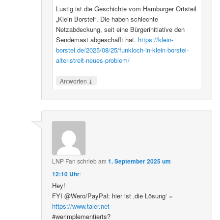
Lustig ist die Geschichte vom Hamburger Ortsteil
„Klein Borstel“. Die haben schlechte
Netzabdeckung, seit eine Bürgerinitiative den
Sendemast abgeschafft hat.
https://klein-
borstel.de/2025/08/25/funkloch-in-klein-borstel-
alter-streit-neues-problem/
↓
Antworten
LNP Fan
schrieb
am
1. September 2025 um
12:10 Uhr
:
Hey!
FYI @Wero/PayPal: hier ist ‚die Lösung‘ =
https://www.taler.net
#werimplementierts?