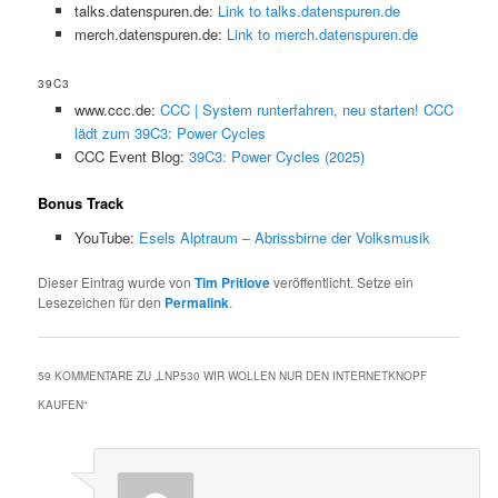
talks.datenspuren.de:
Link to talks.datenspuren.de
merch.datenspuren.de:
Link to merch.datenspuren.de
39C3
www.ccc.de:
CCC | System runterfahren, neu starten! CCC
lädt zum 39C3: Power Cycles
CCC Event Blog:
39C3: Power Cycles (2025)
Bonus Track
YouTube:
Esels Alptraum – Abrissbirne der Volksmusik
Dieser Eintrag wurde von
Tim Pritlove
veröffentlicht. Setze ein
Lesezeichen für den
Permalink
.
59 KOMMENTARE ZU „
LNP530 WIR WOLLEN NUR DEN INTERNETKNOPF
KAUFEN
“