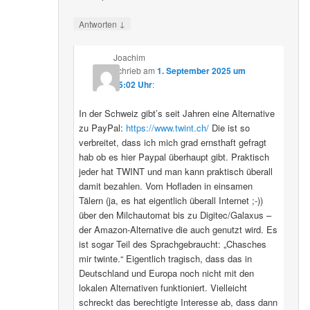
↓
Antworten
Joachim
schrieb
am
1. September 2025 um
15:02 Uhr
:
In der Schweiz gibt’s seit Jahren eine Alternative
zu PayPal:
https://www.twint.ch/
Die ist so
verbreitet, dass ich mich grad ernsthaft gefragt
hab ob es hier Paypal überhaupt gibt. Praktisch
jeder hat TWINT und man kann praktisch überall
damit bezahlen. Vom Hofladen in einsamen
Tälern (ja, es hat eigentlich überall Internet ;-))
über den Milchautomat bis zu Digitec/Galaxus –
der Amazon-Alternative die auch genutzt wird. Es
ist sogar Teil des Sprachgebraucht: „Chasches
mir twinte.“ Eigentlich tragisch, dass das in
Deutschland und Europa noch nicht mit den
lokalen Alternativen funktioniert. Vielleicht
schreckt das berechtigte Interesse ab, dass dann