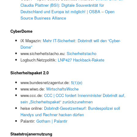
Claudia Plattner (BSI): Digitale Souveränität für
Deutschland und Europa ist möglich! | OSBA – Open
Source Business Alliance
CyberDome
iX Magazin:
Mehr IT-Sicherheit: Dobrindt will den “Cyber-
Dome”
www.sicherheitstacho.eu:
Sicherheitstacho
Logbuch:Netzpolitik:
LNP427 Hackback-Rakete
Sicherheitspaket 2.0
www.bundesnetzagentur.de:
5(1)(e)
www.wiwo.de:
WirtschaftsWoche
www.ccc.de:
CCC | CCC fordert Innenminister Dobrindt auf,
sein „Sicherheitspaket“ zurückzunehmen
heise online:
Dobrindt-Gesetzentwurf: Bundespolizei soll
Handys und Rechner hacken dürfen
Palantir:
Gotham | Palantir
Staatstrojanernutzung