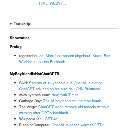
HTML
,
WEBVTT
.
Transkript
Shownotes
Prolog
tagesschau.de:
Mobilfunkmasten abgebaut: Kurort Bad
Wildbad stürzt ins Funkloch
MyBoyfriendIsNotChatGPT5
CNN:
Parents of 16-year-old sue OpenAI, claiming
ChatGPT advised on his suicide | CNN Business
www.nytimes.com:
New York Times
Garbage Day:
The AI boyfriend ticking time bomb
The Verge:
ChatGPT won’t remove old models without
warning after GPT-5 backlash
Wikipedia (en):
GPT-4o
BleepingComputer:
OpenAI releases warmer GPT-5