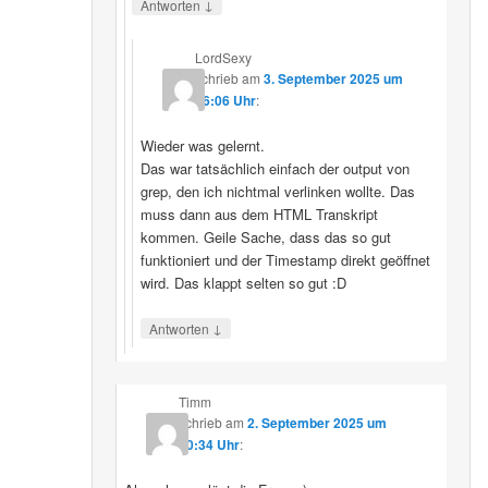
↓
Antworten
LordSexy
schrieb
am
3. September 2025 um
16:06 Uhr
:
Wieder was gelernt.
Das war tatsächlich einfach der output von
grep, den ich nichtmal verlinken wollte. Das
muss dann aus dem HTML Transkript
kommen. Geile Sache, dass das so gut
funktioniert und der Timestamp direkt geöffnet
wird. Das klappt selten so gut :D
↓
Antworten
Timm
schrieb
am
2. September 2025 um
10:34 Uhr
: