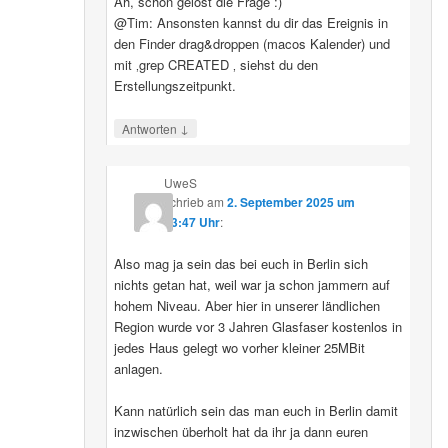
Ah, schon gelöst die Frage :)
@Tim: Ansonsten kannst du dir das Ereignis in
den Finder drag&droppen (macos Kalender) und
mit ‚grep CREATED ‚ siehst du den
Erstellungszeitpunkt.
↓
Antworten
UweS
schrieb
am
2. September 2025 um
13:47 Uhr
:
Also mag ja sein das bei euch in Berlin sich
nichts getan hat, weil war ja schon jammern auf
hohem Niveau. Aber hier in unserer ländlichen
Region wurde vor 3 Jahren Glasfaser kostenlos in
jedes Haus gelegt wo vorher kleiner 25MBit
anlagen.
Kann natürlich sein das man euch in Berlin damit
inzwischen überholt hat da ihr ja dann euren