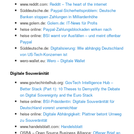
www.reddit.com:
Reddit – The heart of the internet
Süddeutsche.de:
Paypal-Sicherheitsproblem: Deutsche
Banken stoppen Zahlungen in Milliardenhöhe
www.golem.de:
Golem.de: IT-News für Profis
heise online:
Paypal-Zahlungsblockaden wirken nach
heise online:
BSI warnt vor Ausfällen – und meint offenbar
Paypal
Süddeutsche.de:
Digitalisierung: Wie abhängig Deutschland
von US-Tech-Konzernen ist
wero-wallet.eu:
Wero – Digitale Wallet
Digitale Souveränität
www.govtechintelhub.org:
GovTech Intelligence Hub –
Better Stack (Part 1): 10 Theses to Demystify the Debate
on Digital Sovereignty and the Euro Stack
heise online:
BSI-Präsidentin: Digitale Souveränität für
Deutschland vorerst unerreichbar
heise online:
Digitale Abhängigkeit: Plattner betont Umweg
zu Souveränität
www.handelsblatt.com:
Handelsblatt
OSBA – Open Source Business Alliance:
Offener Brief an