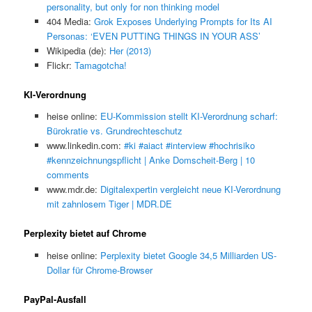
personality, but only for non thinking model
404 Media:
Grok Exposes Underlying Prompts for Its AI
Personas: ‘EVEN PUTTING THINGS IN YOUR ASS’
Wikipedia (de):
Her (2013)
Flickr:
Tamagotcha!
KI-Verordnung
heise online:
EU-Kommission stellt KI-Verordnung scharf:
Bürokratie vs. Grundrechteschutz
www.linkedin.com:
#ki #aiact #interview #hochrisiko
#kennzeichnungspflicht | Anke Domscheit-Berg | 10
comments
www.mdr.de:
Digitalexpertin vergleicht neue KI-Verordnung
mit zahnlosem Tiger | MDR.DE
Perplexity bietet auf Chrome
heise online:
Perplexity bietet Google 34,5 Milliarden US-
Dollar für Chrome-Browser
PayPal-Ausfall