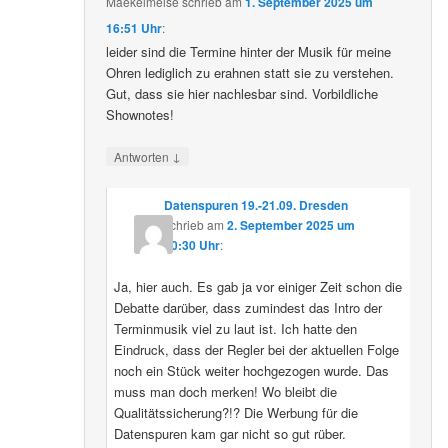
Maekelmeise
schrieb
am
1. September 2025 um
16:51 Uhr
:
leider sind die Termine hinter der Musik für meine
Ohren lediglich zu erahnen statt sie zu verstehen.
Gut, dass sie hier nachlesbar sind. Vorbildliche
Shownotes!
↓
Antworten
Datenspuren 19.-21.09. Dresden
schrieb
am
2. September 2025 um
10:30 Uhr
:
Ja, hier auch. Es gab ja vor einiger Zeit schon die
Debatte darüber, dass zumindest das Intro der
Terminmusik viel zu laut ist. Ich hatte den
Eindruck, dass der Regler bei der aktuellen Folge
noch ein Stück weiter hochgezogen wurde. Das
muss man doch merken! Wo bleibt die
Qualitätssicherung?!? Die Werbung für die
Datenspuren kam gar nicht so gut rüber.