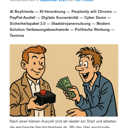
i
s
m
u
n
n
AI Boyfriends — KI-Verordnung — Perplexity will Chrome —
g
a
PayPal-Ausfall — Digitale Souveränität — Cyber Dome —
ä
n
e
v
Sicherheitspaket 2.0 — Staatstrojanernutzung — Modern
n
i
Solution Verfassungsbeschwerde — Politische Werbung —
r
d
g
Termine
a
e
ä
t
i
n
r
o
n
I
e
n
n
h
I
a
n
l
h
Nach einer kleinen Auszeit sind wir wieder am Start und arbeiten
die wachsende Nachrichtenlage ab. Wir den über emotionale