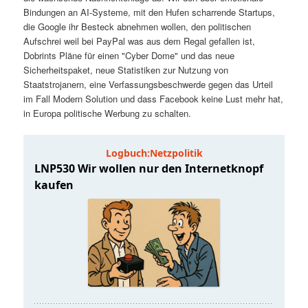
t
a
Bindungen an AI-Systeme, mit den Hufen scharrende Startups,
die Google ihr Besteck abnehmen wollen, den politischen
s
l
Aufschrei weil bei PayPal was aus dem Regal gefallen ist,
Dobrints Pläne für einen "Cyber Dome" und das neue
p
t
Sicherheitspaket, neue Statistiken zur Nutzung von
Staatstrojanern, eine Verfassungsbeschwerde gegen das Urteil
im Fall Modern Solution und dass Facebook keine Lust mehr hat,
r
s
in Europa politische Werbung zu schalten.
i
p
n
r
g
i
e
n
n
g
e
n