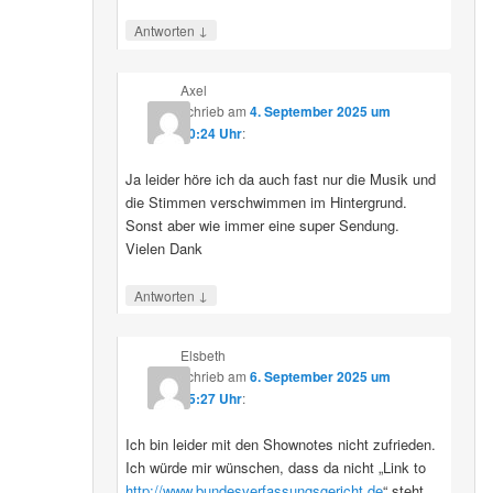
↓
Antworten
Axel
schrieb
am
4. September 2025 um
10:24 Uhr
:
Ja leider höre ich da auch fast nur die Musik und
die Stimmen verschwimmen im Hintergrund.
Sonst aber wie immer eine super Sendung.
Vielen Dank
↓
Antworten
Elsbeth
schrieb
am
6. September 2025 um
15:27 Uhr
:
Ich bin leider mit den Shownotes nicht zufrieden.
Ich würde mir wünschen, dass da nicht „Link to
http://www.bundesverfassungsgericht.de
“ steht,