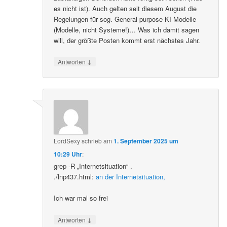
es nicht ist). Auch gelten seit diesem August die
Regelungen für sog. General purpose KI Modelle
(Modelle, nicht Systeme!)… Was ich damit sagen
will, der größte Posten kommt erst nächstes Jahr.
↓
Antworten
LordSexy
schrieb
am
1. September 2025 um
10:29 Uhr
:
grep -R „Internetsituation“ .
./lnp437.html:
an der Internetsituation,
Ich war mal so frei
↓
Antworten