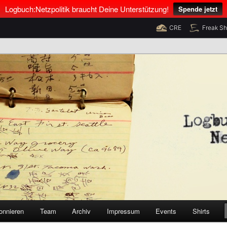
Logbuch:Netzpolitik braucht Deine Unterstützung!
Spende jetzt
CRE
Freak S
nus Neumann und Tim Pritlove
olitik
onnieren
Team
Archiv
Impressum
Events
Shirts