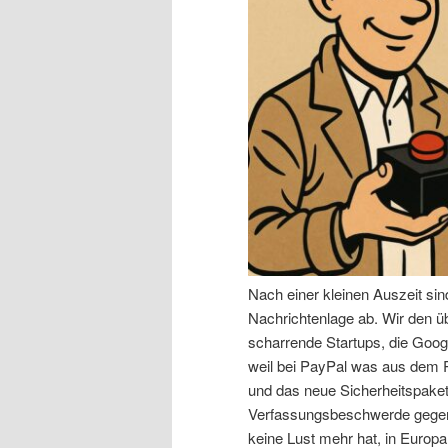
n
r
I
e
n
n
h
I
a
n
l
h
Nach einer kleinen Auszeit si
t
a
Nachrichtenlage ab. Wir den 
scharrende Startups, die Goog
s
l
weil bei PayPal was aus dem R
und das neue Sicherheitspaket,
p
t
Verfassungsbeschwerde gegen 
keine Lust mehr hat, in Europa