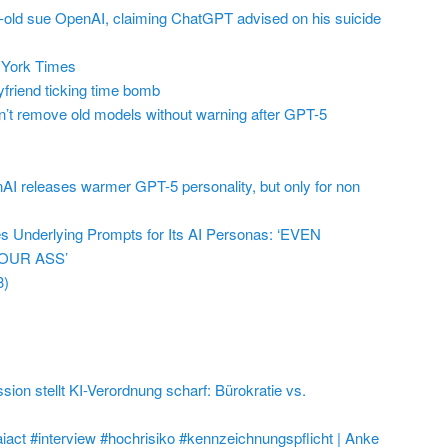
r-old sue OpenAI, claiming ChatGPT advised on his suicide
York Times
friend ticking time bomb
t remove old models without warning after GPT-5
AI releases warmer GPT-5 personality, but only for non
 Underlying Prompts for Its AI Personas: ‘EVEN
OUR ASS’
3)
on stellt KI-Verordnung scharf: Bürokratie vs.
aiact #interview #hochrisiko #kennzeichnungspflicht | Anke