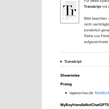
Für diese Episo
Transkript
mit 
Bitte beachten:
nicht nachträgli
sonderlich gena
Reihe von Fehle
aufgezeichnete
Transkript
Shownotes
Prolog
tagesschau.de:
Mobilfun
MyBoyfriendIsNotChatGPT5