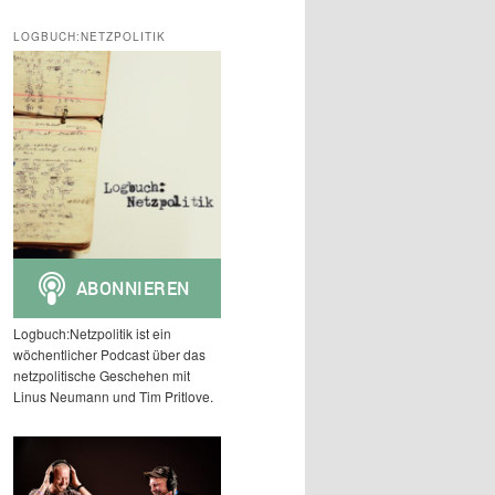
c
h
LOGBUCH:NETZPOLITIK
e
n
Logbuch:Netzpolitik ist ein
wöchentlicher Podcast über das
netzpolitische Geschehen mit
Linus Neumann und Tim Pritlove.