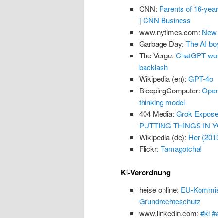
CNN:
Parents of 16-yea
| CNN Business
www.nytimes.com:
New 
Garbage Day:
The AI boy
The Verge:
ChatGPT won’
backlash
Wikipedia (en):
GPT-4o
BleepingComputer:
Open
thinking model
404 Media:
Grok Exposes
PUTTING THINGS IN Y
Wikipedia (de):
Her (201
Flickr:
Tamagotcha!
KI-Verordnung
heise online:
EU-Kommissi
Grundrechteschutz
www.linkedin.com:
#ki #