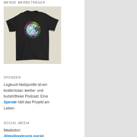
WERDE WERBETRÄGER
SPENDEN
Logbuch:Netzpolitik ist ein
kostenloser, werbe- und
bullshitfreier Podcast. Eine
Spende
hält das Projekt am
Leben.
SOCIAL MEDIA
Mastodon:
@lnp@podcasts.social