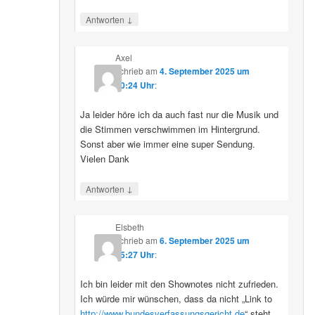
↓
Antworten
Axel
schrieb
am
4. September 2025 um
10:24 Uhr
:
Ja leider höre ich da auch fast nur die Musik und
die Stimmen verschwimmen im Hintergrund.
Sonst aber wie immer eine super Sendung.
Vielen Dank
↓
Antworten
Elsbeth
schrieb
am
6. September 2025 um
15:27 Uhr
:
Ich bin leider mit den Shownotes nicht zufrieden.
Ich würde mir wünschen, dass da nicht „Link to
http://www.bundesverfassungsgericht.de
“ steht,