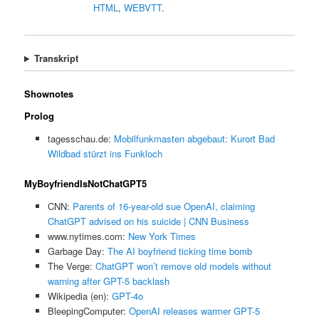
HTML
,
WEBVTT
.
Transkript
Shownotes
Prolog
tagesschau.de:
Mobilfunkmasten abgebaut: Kurort Bad
Wildbad stürzt ins Funkloch
MyBoyfriendIsNotChatGPT5
CNN:
Parents of 16-year-old sue OpenAI, claiming
ChatGPT advised on his suicide | CNN Business
www.nytimes.com:
New York Times
Garbage Day:
The AI boyfriend ticking time bomb
The Verge:
ChatGPT won’t remove old models without
warning after GPT-5 backlash
Wikipedia (en):
GPT-4o
BleepingComputer:
OpenAI releases warmer GPT-5