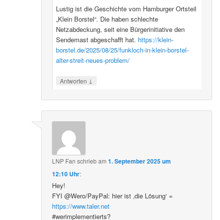
Lustig ist die Geschichte vom Hamburger Ortsteil
„Klein Borstel“. Die haben schlechte
Netzabdeckung, seit eine Bürgerinitiative den
Sendemast abgeschafft hat.
https://klein-
borstel.de/2025/08/25/funkloch-in-klein-borstel-
alter-streit-neues-problem/
↓
Antworten
LNP Fan
schrieb
am
1. September 2025 um
12:10 Uhr
:
Hey!
FYI @Wero/PayPal: hier ist ‚die Lösung‘ =
https://www.taler.net
#werimplementierts?