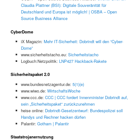
Claudia Plattner (BSI): Digitale Souveränität für
Deutschland und Europa ist möglich! | OSBA – Open
Source Business Alliance
CyberDome
iX Magazin:
Mehr IT-Sicherheit: Dobrindt will den “Cyber-
Dome”
www.sicherheitstacho.eu:
Sicherheitstacho
Logbuch:Netzpolitik:
LNP427 Hackback-Rakete
Sicherheitspaket 2.0
www.bundesnetzagentur.de:
5(1)(e)
www.wiwo.de:
WirtschaftsWoche
www.ccc.de:
CCC | CCC fordert Innenminister Dobrindt auf,
sein „Sicherheitspaket“ zurückzunehmen
heise online:
Dobrindt-Gesetzentwurf: Bundespolizei soll
Handys und Rechner hacken dürfen
Palantir:
Gotham | Palantir
Staatstrojanernutzung