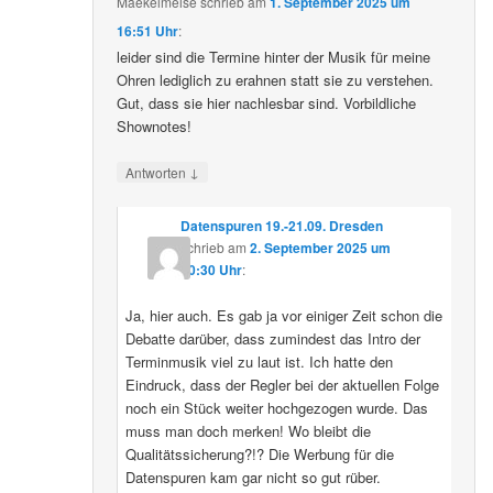
Maekelmeise
schrieb
am
1. September 2025 um
16:51 Uhr
:
leider sind die Termine hinter der Musik für meine
Ohren lediglich zu erahnen statt sie zu verstehen.
Gut, dass sie hier nachlesbar sind. Vorbildliche
Shownotes!
↓
Antworten
Datenspuren 19.-21.09. Dresden
schrieb
am
2. September 2025 um
10:30 Uhr
:
Ja, hier auch. Es gab ja vor einiger Zeit schon die
Debatte darüber, dass zumindest das Intro der
Terminmusik viel zu laut ist. Ich hatte den
Eindruck, dass der Regler bei der aktuellen Folge
noch ein Stück weiter hochgezogen wurde. Das
muss man doch merken! Wo bleibt die
Qualitätssicherung?!? Die Werbung für die
Datenspuren kam gar nicht so gut rüber.