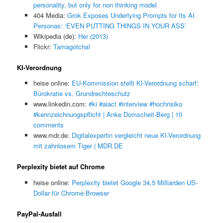
personality, but only for non thinking model
404 Media:
Grok Exposes Underlying Prompts for Its AI
Personas: ‘EVEN PUTTING THINGS IN YOUR ASS’
Wikipedia (de):
Her (2013)
Flickr:
Tamagotcha!
KI-Verordnung
heise online:
EU-Kommission stellt KI-Verordnung scharf:
Bürokratie vs. Grundrechteschutz
www.linkedin.com:
#ki #aiact #interview #hochrisiko
#kennzeichnungspflicht | Anke Domscheit-Berg | 10
comments
www.mdr.de:
Digitalexpertin vergleicht neue KI-Verordnung
mit zahnlosem Tiger | MDR.DE
Perplexity bietet auf Chrome
heise online:
Perplexity bietet Google 34,5 Milliarden US-
Dollar für Chrome-Browser
PayPal-Ausfall