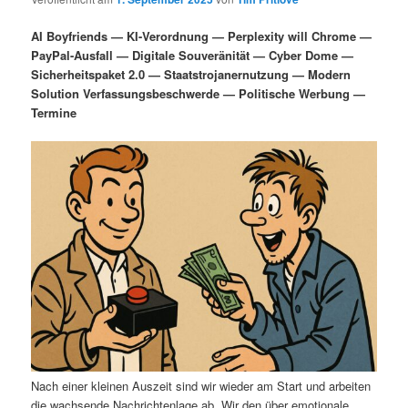
i
s
m
u
n
n
AI Boyfriends — KI-Verordnung — Perplexity will Chrome —
g
a
PayPal-Ausfall — Digitale Souveränität — Cyber Dome —
ä
n
e
v
Sicherheitspaket 2.0 — Staatstrojanernutzung — Modern
n
i
Solution Verfassungsbeschwerde — Politische Werbung —
r
d
g
Termine
a
e
ä
t
i
n
r
o
n
I
e
n
n
h
I
a
n
l
h
Nach einer kleinen Auszeit sind wir wieder am Start und arbeiten
die wachsende Nachrichtenlage ab. Wir den über emotionale