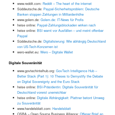
www.reddit.com:
Reddit – The heart of the internet
Süddeutsche.de:
Paypal-Sicherheitsproblem: Deutsche
Banken stoppen Zahlungen in Milliardenhöhe
www.golem.de:
Golem.de: IT-News für Profis
heise online:
Paypal-Zahlungsblockaden wirken nach
heise online:
BSI warnt vor Ausfällen – und meint offenbar
Paypal
Süddeutsche.de:
Digitalisierung: Wie abhängig Deutschland
von US-Tech-Konzernen ist
wero-wallet.eu:
Wero – Digitale Wallet
Digitale Souveränität
www.govtechintelhub.org:
GovTech Intelligence Hub –
Better Stack (Part 1): 10 Theses to Demystify the Debate
on Digital Sovereignty and the Euro Stack
heise online:
BSI-Präsidentin: Digitale Souveränität für
Deutschland vorerst unerreichbar
heise online:
Digitale Abhängigkeit: Plattner betont Umweg
zu Souveränität
www.handelsblatt.com:
Handelsblatt
OSBA – Open Source Business Alliance:
Offener Brief an