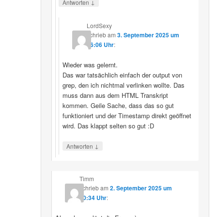
↓
Antworten
LordSexy
schrieb
am
3. September 2025 um
16:06 Uhr
:
Wieder was gelernt.
Das war tatsächlich einfach der output von
grep, den ich nichtmal verlinken wollte. Das
muss dann aus dem HTML Transkript
kommen. Geile Sache, dass das so gut
funktioniert und der Timestamp direkt geöffnet
wird. Das klappt selten so gut :D
↓
Antworten
Timm
schrieb
am
2. September 2025 um
10:34 Uhr
: