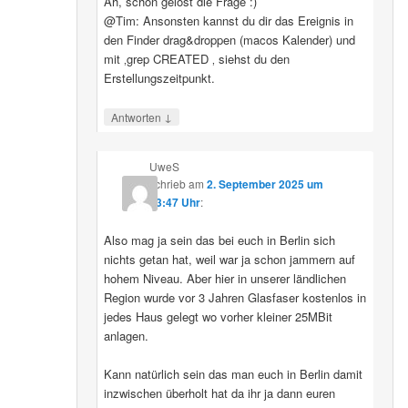
Ah, schon gelöst die Frage :)
@Tim: Ansonsten kannst du dir das Ereignis in
den Finder drag&droppen (macos Kalender) und
mit ‚grep CREATED ‚ siehst du den
Erstellungszeitpunkt.
↓
Antworten
UweS
schrieb
am
2. September 2025 um
13:47 Uhr
:
Also mag ja sein das bei euch in Berlin sich
nichts getan hat, weil war ja schon jammern auf
hohem Niveau. Aber hier in unserer ländlichen
Region wurde vor 3 Jahren Glasfaser kostenlos in
jedes Haus gelegt wo vorher kleiner 25MBit
anlagen.
Kann natürlich sein das man euch in Berlin damit
inzwischen überholt hat da ihr ja dann euren