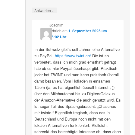
↓
Antworten
Joachim
schrieb
am
1. September 2025 um
15:02 Uhr
:
In der Schweiz gibt’s seit Jahren eine Alternative
zu PayPal:
https://www.twint.ch/
Die ist so
verbreitet, dass ich mich grad ernsthaft gefragt
hab ob es hier Paypal überhaupt gibt. Praktisch
jeder hat TWINT und man kann praktisch überall
damit bezahlen. Vom Hofladen in einsamen
Tälern (ja, es hat eigentlich überall Internet ;-))
über den Milchautomat bis zu Digitec/Galaxus –
der Amazon-Alternative die auch genutzt wird. Es
ist sogar Teil des Sprachgebraucht: „Chasches
mir twinte.“ Eigentlich tragisch, dass das in
Deutschland und Europa noch nicht mit den
lokalen Alternativen funktioniert. Vielleicht
schreckt das berechtigte Interesse ab, dass dann