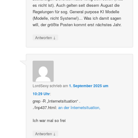
es nicht ist). Auch gelten seit diesem August die
Regelungen für sog. General purpose KI Modelle
(Modelle, nicht Systeme!)… Was ich damit sagen
will, der größte Posten kommt erst nächstes Jahr.
↓
Antworten
LordSexy
schrieb
am
1. September 2025 um
10:29 Uhr
:
grep -R „Internetsituation“ .
./lnp437.html:
an der Internetsituation,
Ich war mal so frei
↓
Antworten