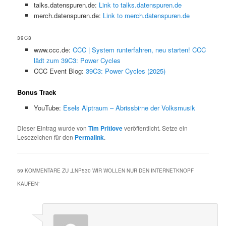
talks.datenspuren.de:
Link to talks.datenspuren.de
merch.datenspuren.de:
Link to merch.datenspuren.de
39C3
www.ccc.de:
CCC | System runterfahren, neu starten! CCC
lädt zum 39C3: Power Cycles
CCC Event Blog:
39C3: Power Cycles (2025)
Bonus Track
YouTube:
Esels Alptraum – Abrissbirne der Volksmusik
Dieser Eintrag wurde von
Tim Pritlove
veröffentlicht. Setze ein
Lesezeichen für den
Permalink
.
59 KOMMENTARE ZU „
LNP530 WIR WOLLEN NUR DEN INTERNETKNOPF
KAUFEN
“