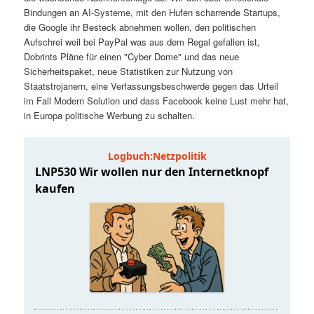
t
a
Bindungen an AI-Systeme, mit den Hufen scharrende Startups,
die Google ihr Besteck abnehmen wollen, den politischen
s
l
Aufschrei weil bei PayPal was aus dem Regal gefallen ist,
Dobrints Pläne für einen "Cyber Dome" und das neue
p
t
Sicherheitspaket, neue Statistiken zur Nutzung von
Staatstrojanern, eine Verfassungsbeschwerde gegen das Urteil
im Fall Modern Solution und dass Facebook keine Lust mehr hat,
r
s
in Europa politische Werbung zu schalten.
i
p
n
r
g
i
e
n
n
g
e
n