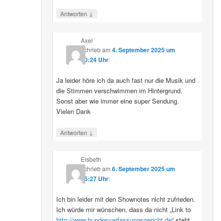
↓
Antworten
Axel
schrieb
am
4. September 2025 um
10:24 Uhr
:
Ja leider höre ich da auch fast nur die Musik und
die Stimmen verschwimmen im Hintergrund.
Sonst aber wie immer eine super Sendung.
Vielen Dank
↓
Antworten
Elsbeth
schrieb
am
6. September 2025 um
15:27 Uhr
:
Ich bin leider mit den Shownotes nicht zufrieden.
Ich würde mir wünschen, dass da nicht „Link to
http://www.bundesverfassungsgericht.de
“ steht,