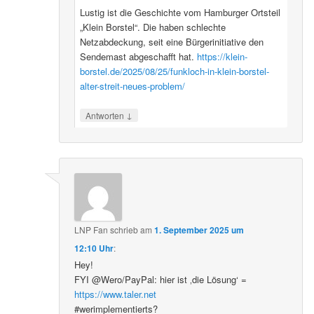
Lustig ist die Geschichte vom Hamburger Ortsteil
„Klein Borstel“. Die haben schlechte
Netzabdeckung, seit eine Bürgerinitiative den
Sendemast abgeschafft hat.
https://klein-
borstel.de/2025/08/25/funkloch-in-klein-borstel-
alter-streit-neues-problem/
↓
Antworten
LNP Fan
schrieb
am
1. September 2025 um
12:10 Uhr
:
Hey!
FYI @Wero/PayPal: hier ist ‚die Lösung‘ =
https://www.taler.net
#werimplementierts?