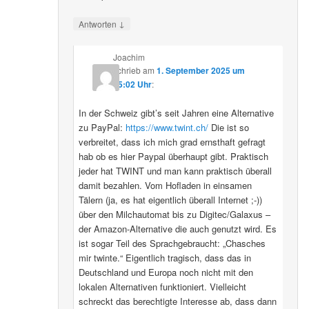
↓
Antworten
Joachim
schrieb
am
1. September 2025 um
15:02 Uhr
:
In der Schweiz gibt’s seit Jahren eine Alternative
zu PayPal:
https://www.twint.ch/
Die ist so
verbreitet, dass ich mich grad ernsthaft gefragt
hab ob es hier Paypal überhaupt gibt. Praktisch
jeder hat TWINT und man kann praktisch überall
damit bezahlen. Vom Hofladen in einsamen
Tälern (ja, es hat eigentlich überall Internet ;-))
über den Milchautomat bis zu Digitec/Galaxus –
der Amazon-Alternative die auch genutzt wird. Es
ist sogar Teil des Sprachgebraucht: „Chasches
mir twinte.“ Eigentlich tragisch, dass das in
Deutschland und Europa noch nicht mit den
lokalen Alternativen funktioniert. Vielleicht
schreckt das berechtigte Interesse ab, dass dann