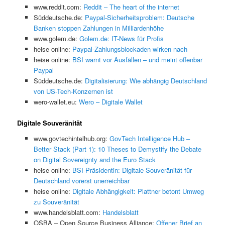
www.reddit.com:
Reddit – The heart of the internet
Süddeutsche.de:
Paypal-Sicherheitsproblem: Deutsche
Banken stoppen Zahlungen in Milliardenhöhe
www.golem.de:
Golem.de: IT-News für Profis
heise online:
Paypal-Zahlungsblockaden wirken nach
heise online:
BSI warnt vor Ausfällen – und meint offenbar
Paypal
Süddeutsche.de:
Digitalisierung: Wie abhängig Deutschland
von US-Tech-Konzernen ist
wero-wallet.eu:
Wero – Digitale Wallet
Digitale Souveränität
www.govtechintelhub.org:
GovTech Intelligence Hub –
Better Stack (Part 1): 10 Theses to Demystify the Debate
on Digital Sovereignty and the Euro Stack
heise online:
BSI-Präsidentin: Digitale Souveränität für
Deutschland vorerst unerreichbar
heise online:
Digitale Abhängigkeit: Plattner betont Umweg
zu Souveränität
www.handelsblatt.com:
Handelsblatt
OSBA – Open Source Business Alliance:
Offener Brief an