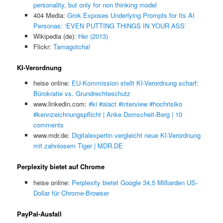
personality, but only for non thinking model
404 Media:
Grok Exposes Underlying Prompts for Its AI
Personas: ‘EVEN PUTTING THINGS IN YOUR ASS’
Wikipedia (de):
Her (2013)
Flickr:
Tamagotcha!
KI-Verordnung
heise online:
EU-Kommission stellt KI-Verordnung scharf:
Bürokratie vs. Grundrechteschutz
www.linkedin.com:
#ki #aiact #interview #hochrisiko
#kennzeichnungspflicht | Anke Domscheit-Berg | 10
comments
www.mdr.de:
Digitalexpertin vergleicht neue KI-Verordnung
mit zahnlosem Tiger | MDR.DE
Perplexity bietet auf Chrome
heise online:
Perplexity bietet Google 34,5 Milliarden US-
Dollar für Chrome-Browser
PayPal-Ausfall