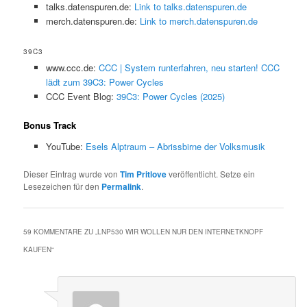
talks.datenspuren.de:
Link to talks.datenspuren.de
merch.datenspuren.de:
Link to merch.datenspuren.de
39C3
www.ccc.de:
CCC | System runterfahren, neu starten! CCC
lädt zum 39C3: Power Cycles
CCC Event Blog:
39C3: Power Cycles (2025)
Bonus Track
YouTube:
Esels Alptraum – Abrissbirne der Volksmusik
Dieser Eintrag wurde von
Tim Pritlove
veröffentlicht. Setze ein
Lesezeichen für den
Permalink
.
59 KOMMENTARE ZU „
LNP530 WIR WOLLEN NUR DEN INTERNETKNOPF
KAUFEN
“