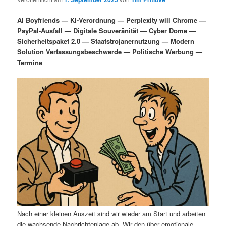
i
s
m
u
n
n
AI Boyfriends — KI-Verordnung — Perplexity will Chrome —
g
a
PayPal-Ausfall — Digitale Souveränität — Cyber Dome —
ä
n
e
v
Sicherheitspaket 2.0 — Staatstrojanernutzung — Modern
n
i
Solution Verfassungsbeschwerde — Politische Werbung —
r
d
g
Termine
a
e
ä
t
i
n
r
o
n
I
e
n
n
h
I
a
n
l
h
Nach einer kleinen Auszeit sind wir wieder am Start und arbeiten
die wachsende Nachrichtenlage ab. Wir den über emotionale