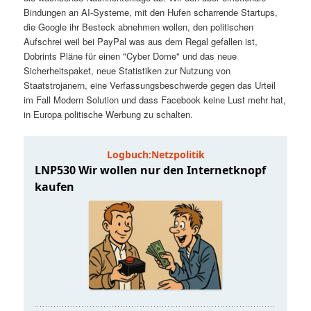
t
a
Bindungen an AI-Systeme, mit den Hufen scharrende Startups,
die Google ihr Besteck abnehmen wollen, den politischen
s
l
Aufschrei weil bei PayPal was aus dem Regal gefallen ist,
Dobrints Pläne für einen "Cyber Dome" und das neue
p
t
Sicherheitspaket, neue Statistiken zur Nutzung von
Staatstrojanern, eine Verfassungsbeschwerde gegen das Urteil
im Fall Modern Solution und dass Facebook keine Lust mehr hat,
r
s
in Europa politische Werbung zu schalten.
i
p
n
r
g
i
e
n
n
g
e
n