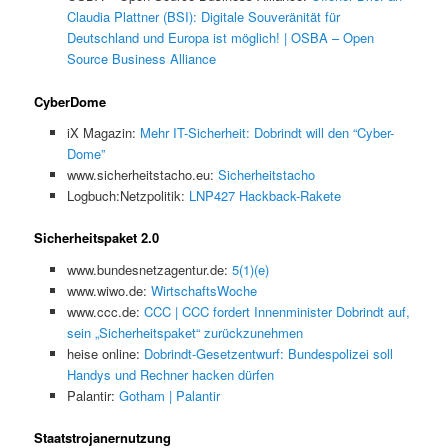
Claudia Plattner (BSI): Digitale Souveränität für
Deutschland und Europa ist möglich! | OSBA – Open
Source Business Alliance
CyberDome
iX Magazin:
Mehr IT-Sicherheit: Dobrindt will den “Cyber-
Dome”
www.sicherheitstacho.eu:
Sicherheitstacho
Logbuch:Netzpolitik:
LNP427 Hackback-Rakete
Sicherheitspaket 2.0
www.bundesnetzagentur.de:
5(1)(e)
www.wiwo.de:
WirtschaftsWoche
www.ccc.de:
CCC | CCC fordert Innenminister Dobrindt auf,
sein „Sicherheitspaket“ zurückzunehmen
heise online:
Dobrindt-Gesetzentwurf: Bundespolizei soll
Handys und Rechner hacken dürfen
Palantir:
Gotham | Palantir
Staatstrojanernutzung