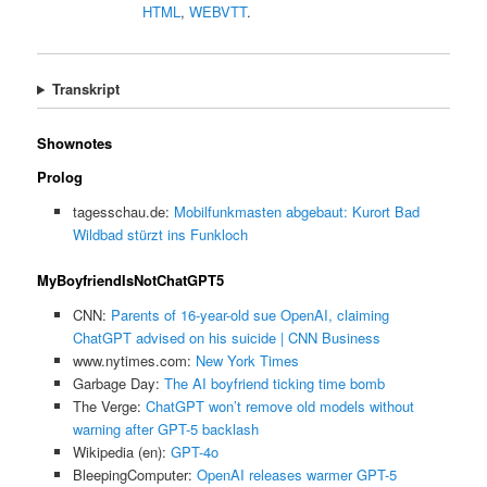
HTML
,
WEBVTT
.
Transkript
Shownotes
Prolog
tagesschau.de:
Mobilfunkmasten abgebaut: Kurort Bad
Wildbad stürzt ins Funkloch
MyBoyfriendIsNotChatGPT5
CNN:
Parents of 16-year-old sue OpenAI, claiming
ChatGPT advised on his suicide | CNN Business
www.nytimes.com:
New York Times
Garbage Day:
The AI boyfriend ticking time bomb
The Verge:
ChatGPT won’t remove old models without
warning after GPT-5 backlash
Wikipedia (en):
GPT-4o
BleepingComputer:
OpenAI releases warmer GPT-5