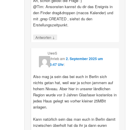
Ah, schon gelöst die Frage :)
@Tim: Ansonsten kannst du dir das Ereignis in
den Finder drag&droppen (macos Kalender) und
mit ‚grep CREATED ‚ siehst du den
Erstellungszeitpunkt.
↓
Antworten
UweS
schrieb
am
2. September 2025 um
13:47 Uhr
:
Also mag ja sein das bei euch in Berlin sich
nichts getan hat, weil war ja schon jammern auf
hohem Niveau. Aber hier in unserer ländlichen
Region wurde vor 3 Jahren Glasfaser kostenlos in
jedes Haus gelegt wo vorher kleiner 25MBit
anlagen.
Kann natürlich sein das man euch in Berlin damit
inzwischen überholt hat da ihr ja dann euren