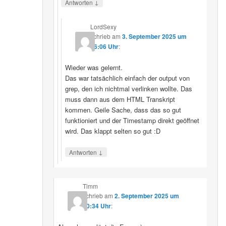
↓
Antworten
LordSexy
schrieb
am
3. September 2025 um
16:06 Uhr
:
Wieder was gelernt.
Das war tatsächlich einfach der output von
grep, den ich nichtmal verlinken wollte. Das
muss dann aus dem HTML Transkript
kommen. Geile Sache, dass das so gut
funktioniert und der Timestamp direkt geöffnet
wird. Das klappt selten so gut :D
↓
Antworten
Timm
schrieb
am
2. September 2025 um
10:34 Uhr
: