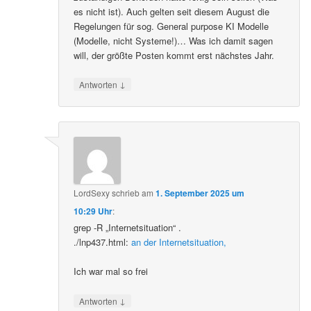
es nicht ist). Auch gelten seit diesem August die
Regelungen für sog. General purpose KI Modelle
(Modelle, nicht Systeme!)… Was ich damit sagen
will, der größte Posten kommt erst nächstes Jahr.
↓
Antworten
LordSexy
schrieb
am
1. September 2025 um
10:29 Uhr
:
grep -R „Internetsituation“ .
./lnp437.html:
an der Internetsituation,
Ich war mal so frei
↓
Antworten