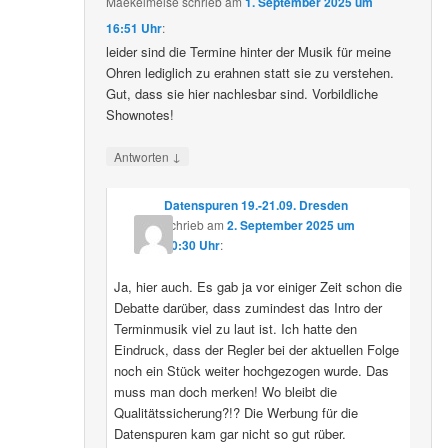
Maekelmeise
schrieb
am
1. September 2025 um
16:51 Uhr
:
leider sind die Termine hinter der Musik für meine
Ohren lediglich zu erahnen statt sie zu verstehen.
Gut, dass sie hier nachlesbar sind. Vorbildliche
Shownotes!
↓
Antworten
Datenspuren 19.-21.09. Dresden
schrieb
am
2. September 2025 um
10:30 Uhr
:
Ja, hier auch. Es gab ja vor einiger Zeit schon die
Debatte darüber, dass zumindest das Intro der
Terminmusik viel zu laut ist. Ich hatte den
Eindruck, dass der Regler bei der aktuellen Folge
noch ein Stück weiter hochgezogen wurde. Das
muss man doch merken! Wo bleibt die
Qualitätssicherung?!? Die Werbung für die
Datenspuren kam gar nicht so gut rüber.