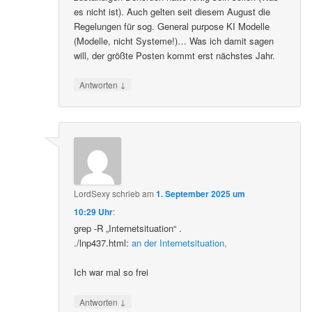
es nicht ist). Auch gelten seit diesem August die
Regelungen für sog. General purpose KI Modelle
(Modelle, nicht Systeme!)… Was ich damit sagen
will, der größte Posten kommt erst nächstes Jahr.
↓
Antworten
LordSexy
schrieb
am
1. September 2025 um
10:29 Uhr
:
grep -R „Internetsituation“ .
./lnp437.html:
an der Internetsituation,
Ich war mal so frei
↓
Antworten