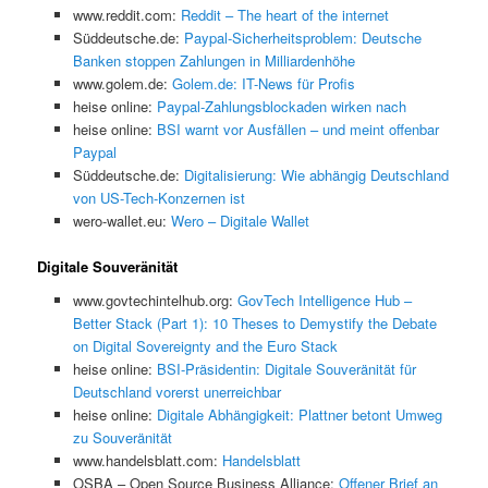
www.reddit.com:
Reddit – The heart of the internet
Süddeutsche.de:
Paypal-Sicherheitsproblem: Deutsche
Banken stoppen Zahlungen in Milliardenhöhe
www.golem.de:
Golem.de: IT-News für Profis
heise online:
Paypal-Zahlungsblockaden wirken nach
heise online:
BSI warnt vor Ausfällen – und meint offenbar
Paypal
Süddeutsche.de:
Digitalisierung: Wie abhängig Deutschland
von US-Tech-Konzernen ist
wero-wallet.eu:
Wero – Digitale Wallet
Digitale Souveränität
www.govtechintelhub.org:
GovTech Intelligence Hub –
Better Stack (Part 1): 10 Theses to Demystify the Debate
on Digital Sovereignty and the Euro Stack
heise online:
BSI-Präsidentin: Digitale Souveränität für
Deutschland vorerst unerreichbar
heise online:
Digitale Abhängigkeit: Plattner betont Umweg
zu Souveränität
www.handelsblatt.com:
Handelsblatt
OSBA – Open Source Business Alliance:
Offener Brief an