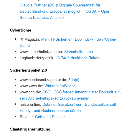
Claudia Plattner (BSI): Digitale Souveränität für
Deutschland und Europa ist möglich! | OSBA – Open
Source Business Alliance
CyberDome
iX Magazin:
Mehr IT-Sicherheit: Dobrindt will den “Cyber-
Dome”
www.sicherheitstacho.eu:
Sicherheitstacho
Logbuch:Netzpolitik:
LNP427 Hackback-Rakete
Sicherheitspaket 2.0
www.bundesnetzagentur.de:
5(1)(e)
www.wiwo.de:
WirtschaftsWoche
www.ccc.de:
CCC | CCC fordert Innenminister Dobrindt auf,
sein „Sicherheitspaket“ zurückzunehmen
heise online:
Dobrindt-Gesetzentwurf: Bundespolizei soll
Handys und Rechner hacken dürfen
Palantir:
Gotham | Palantir
Staatstrojanernutzung