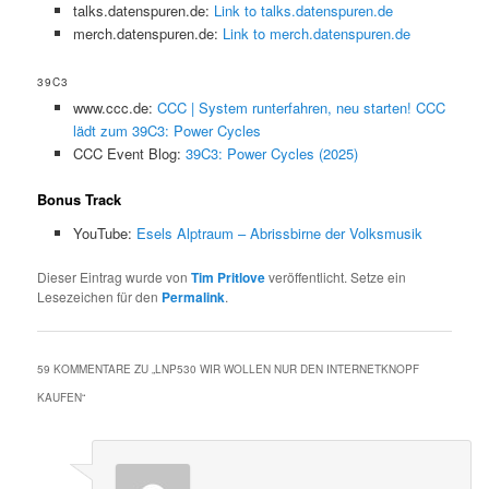
talks.datenspuren.de:
Link to talks.datenspuren.de
merch.datenspuren.de:
Link to merch.datenspuren.de
39C3
www.ccc.de:
CCC | System runterfahren, neu starten! CCC
lädt zum 39C3: Power Cycles
CCC Event Blog:
39C3: Power Cycles (2025)
Bonus Track
YouTube:
Esels Alptraum – Abrissbirne der Volksmusik
Dieser Eintrag wurde von
Tim Pritlove
veröffentlicht. Setze ein
Lesezeichen für den
Permalink
.
59 KOMMENTARE ZU „
LNP530 WIR WOLLEN NUR DEN INTERNETKNOPF
KAUFEN
“