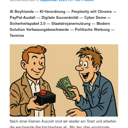
i
s
m
u
n
n
AI Boyfriends — KI-Verordnung — Perplexity will Chrome —
g
a
PayPal-Ausfall — Digitale Souveränität — Cyber Dome —
ä
n
e
v
Sicherheitspaket 2.0 — Staatstrojanernutzung — Modern
n
i
Solution Verfassungsbeschwerde — Politische Werbung —
r
d
g
Termine
a
e
ä
t
i
n
r
o
n
I
e
n
n
h
I
a
n
l
h
Nach einer kleinen Auszeit sind wir wieder am Start und arbeiten
die wachsende Nachrichtenlage ab. Wir den über emotionale