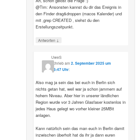
Ah, schon gelöst die Frage :)
@Tim: Ansonsten kannst du dir das Ereignis in
den Finder drag&droppen (macos Kalender) und
mit ‚grep CREATED ‚ siehst du den
Erstellungszeitpunkt.
↓
Antworten
UweS
schrieb
am
2. September 2025 um
13:47 Uhr
:
Also mag ja sein das bei euch in Berlin sich
nichts getan hat, weil war ja schon jammern auf
hohem Niveau. Aber hier in unserer ländlichen
Region wurde vor 3 Jahren Glasfaser kostenlos in
jedes Haus gelegt wo vorher kleiner 25MBit
anlagen.
Kann natürlich sein das man euch in Berlin damit
inzwischen überholt hat da ihr ja dann euren