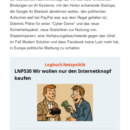
t
a
Bindungen an AI-Systeme, mit den Hufen scharrende Startups,
die Google ihr Besteck abnehmen wollen, den politischen
s
l
Aufschrei weil bei PayPal was aus dem Regal gefallen ist,
Dobrints Pläne für einen "Cyber Dome" und das neue
p
t
Sicherheitspaket, neue Statistiken zur Nutzung von
Staatstrojanern, eine Verfassungsbeschwerde gegen das Urteil
im Fall Modern Solution und dass Facebook keine Lust mehr hat,
r
s
in Europa politische Werbung zu schalten.
i
p
n
r
g
i
e
n
n
g
e
n