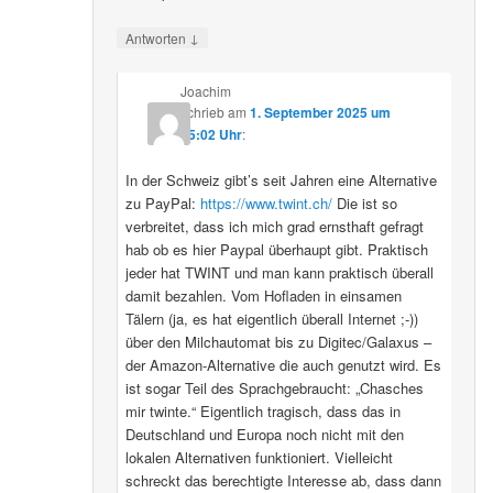
↓
Antworten
Joachim
schrieb
am
1. September 2025 um
15:02 Uhr
:
In der Schweiz gibt’s seit Jahren eine Alternative
zu PayPal:
https://www.twint.ch/
Die ist so
verbreitet, dass ich mich grad ernsthaft gefragt
hab ob es hier Paypal überhaupt gibt. Praktisch
jeder hat TWINT und man kann praktisch überall
damit bezahlen. Vom Hofladen in einsamen
Tälern (ja, es hat eigentlich überall Internet ;-))
über den Milchautomat bis zu Digitec/Galaxus –
der Amazon-Alternative die auch genutzt wird. Es
ist sogar Teil des Sprachgebraucht: „Chasches
mir twinte.“ Eigentlich tragisch, dass das in
Deutschland und Europa noch nicht mit den
lokalen Alternativen funktioniert. Vielleicht
schreckt das berechtigte Interesse ab, dass dann