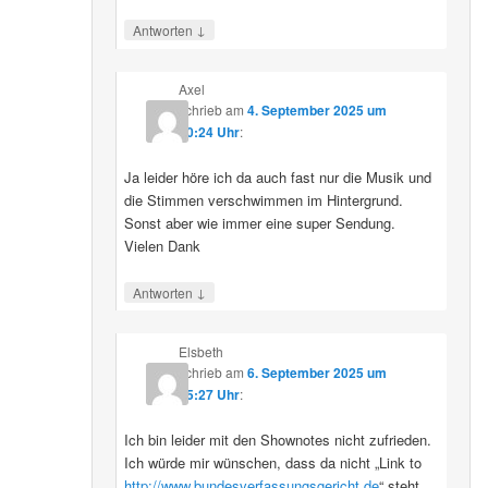
↓
Antworten
Axel
schrieb
am
4. September 2025 um
10:24 Uhr
:
Ja leider höre ich da auch fast nur die Musik und
die Stimmen verschwimmen im Hintergrund.
Sonst aber wie immer eine super Sendung.
Vielen Dank
↓
Antworten
Elsbeth
schrieb
am
6. September 2025 um
15:27 Uhr
:
Ich bin leider mit den Shownotes nicht zufrieden.
Ich würde mir wünschen, dass da nicht „Link to
http://www.bundesverfassungsgericht.de
“ steht,