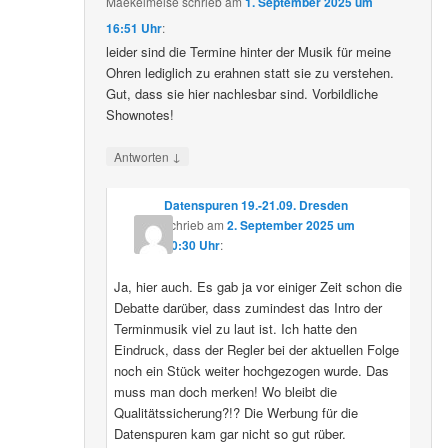
Maekelmeise
schrieb
am
1. September 2025 um
16:51 Uhr
:
leider sind die Termine hinter der Musik für meine
Ohren lediglich zu erahnen statt sie zu verstehen.
Gut, dass sie hier nachlesbar sind. Vorbildliche
Shownotes!
↓
Antworten
Datenspuren 19.-21.09. Dresden
schrieb
am
2. September 2025 um
10:30 Uhr
:
Ja, hier auch. Es gab ja vor einiger Zeit schon die
Debatte darüber, dass zumindest das Intro der
Terminmusik viel zu laut ist. Ich hatte den
Eindruck, dass der Regler bei der aktuellen Folge
noch ein Stück weiter hochgezogen wurde. Das
muss man doch merken! Wo bleibt die
Qualitätssicherung?!? Die Werbung für die
Datenspuren kam gar nicht so gut rüber.