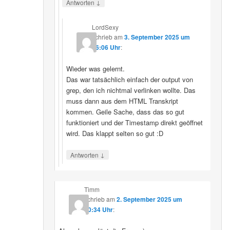
↓
Antworten
LordSexy
schrieb
am
3. September 2025 um
16:06 Uhr
:
Wieder was gelernt.
Das war tatsächlich einfach der output von
grep, den ich nichtmal verlinken wollte. Das
muss dann aus dem HTML Transkript
kommen. Geile Sache, dass das so gut
funktioniert und der Timestamp direkt geöffnet
wird. Das klappt selten so gut :D
↓
Antworten
Timm
schrieb
am
2. September 2025 um
10:34 Uhr
: