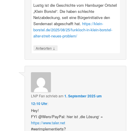
Lustig ist die Geschichte vom Hamburger Ortsteil
„Klein Borstel“. Die haben schlechte
Netzabdeckung, seit eine Bürgerinitiative den
Sendemast abgeschafft hat.
https://klein-
borstel.de/2025/08/25/funkloch-in-klein-borstel-
alter-streit-neues-problem/
↓
Antworten
LNP Fan
schrieb
am
1. September 2025 um
12:10 Uhr
:
Hey!
FYI @Wero/PayPal: hier ist ‚die Lösung‘ =
https://www.taler.net
#werimplementierts?