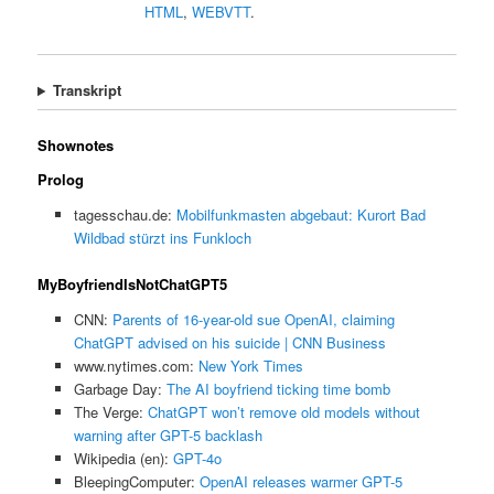
HTML
,
WEBVTT
.
Transkript
Shownotes
Prolog
tagesschau.de:
Mobilfunkmasten abgebaut: Kurort Bad
Wildbad stürzt ins Funkloch
MyBoyfriendIsNotChatGPT5
CNN:
Parents of 16-year-old sue OpenAI, claiming
ChatGPT advised on his suicide | CNN Business
www.nytimes.com:
New York Times
Garbage Day:
The AI boyfriend ticking time bomb
The Verge:
ChatGPT won’t remove old models without
warning after GPT-5 backlash
Wikipedia (en):
GPT-4o
BleepingComputer:
OpenAI releases warmer GPT-5