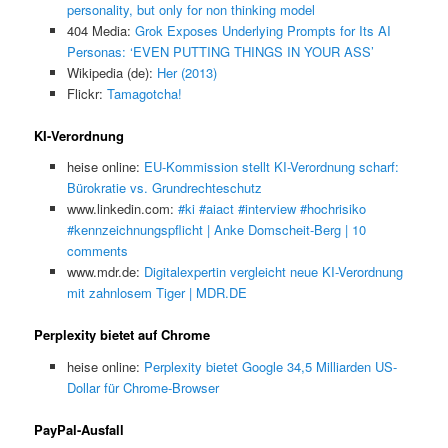
personality, but only for non thinking model
404 Media:
Grok Exposes Underlying Prompts for Its AI
Personas: ‘EVEN PUTTING THINGS IN YOUR ASS’
Wikipedia (de):
Her (2013)
Flickr:
Tamagotcha!
KI-Verordnung
heise online:
EU-Kommission stellt KI-Verordnung scharf:
Bürokratie vs. Grundrechteschutz
www.linkedin.com:
#ki #aiact #interview #hochrisiko
#kennzeichnungspflicht | Anke Domscheit-Berg | 10
comments
www.mdr.de:
Digitalexpertin vergleicht neue KI-Verordnung
mit zahnlosem Tiger | MDR.DE
Perplexity bietet auf Chrome
heise online:
Perplexity bietet Google 34,5 Milliarden US-
Dollar für Chrome-Browser
PayPal-Ausfall