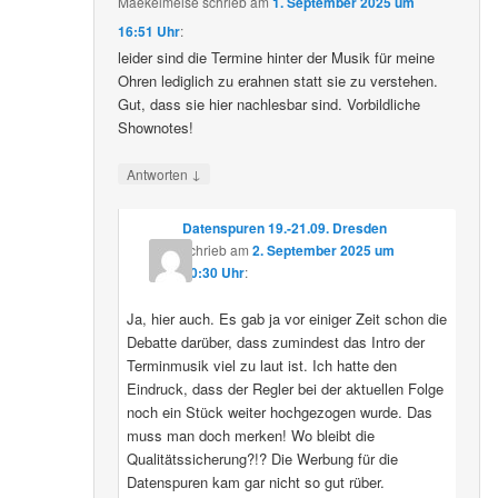
Maekelmeise
schrieb
am
1. September 2025 um
16:51 Uhr
:
leider sind die Termine hinter der Musik für meine
Ohren lediglich zu erahnen statt sie zu verstehen.
Gut, dass sie hier nachlesbar sind. Vorbildliche
Shownotes!
↓
Antworten
Datenspuren 19.-21.09. Dresden
schrieb
am
2. September 2025 um
10:30 Uhr
:
Ja, hier auch. Es gab ja vor einiger Zeit schon die
Debatte darüber, dass zumindest das Intro der
Terminmusik viel zu laut ist. Ich hatte den
Eindruck, dass der Regler bei der aktuellen Folge
noch ein Stück weiter hochgezogen wurde. Das
muss man doch merken! Wo bleibt die
Qualitätssicherung?!? Die Werbung für die
Datenspuren kam gar nicht so gut rüber.