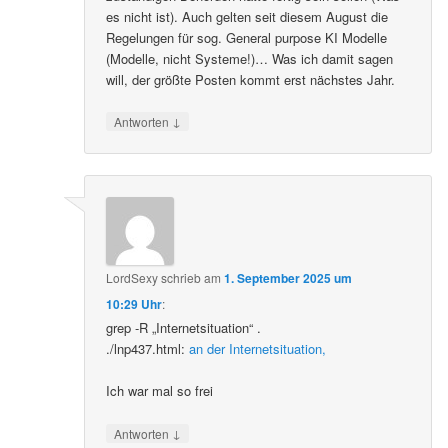
es nicht ist). Auch gelten seit diesem August die
Regelungen für sog. General purpose KI Modelle
(Modelle, nicht Systeme!)… Was ich damit sagen
will, der größte Posten kommt erst nächstes Jahr.
↓
Antworten
LordSexy
schrieb
am
1. September 2025 um
10:29 Uhr
:
grep -R „Internetsituation“ .
./lnp437.html:
an der Internetsituation,
Ich war mal so frei
↓
Antworten