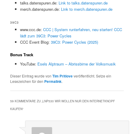
talks.datenspuren.de:
Link to talks.datenspuren.de
merch.datenspuren.de:
Link to merch.datenspuren.de
39C3
www.ccc.de:
CCC | System runterfahren, neu starten! CCC
lädt zum 39C3: Power Cycles
CCC Event Blog:
39C3: Power Cycles (2025)
Bonus Track
YouTube:
Esels Alptraum – Abrissbirne der Volksmusik
Dieser Eintrag wurde von
Tim Pritlove
veröffentlicht. Setze ein
Lesezeichen für den
Permalink
.
59 KOMMENTARE ZU „
LNP530 WIR WOLLEN NUR DEN INTERNETKNOPF
KAUFEN
“