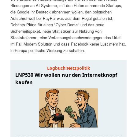
t
a
Bindungen an AI-Systeme, mit den Hufen scharrende Startups,
die Google ihr Besteck abnehmen wollen, den politischen
s
l
Aufschrei weil bei PayPal was aus dem Regal gefallen ist,
Dobrints Pläne für einen "Cyber Dome" und das neue
p
t
Sicherheitspaket, neue Statistiken zur Nutzung von
Staatstrojanern, eine Verfassungsbeschwerde gegen das Urteil
im Fall Modern Solution und dass Facebook keine Lust mehr hat,
r
s
in Europa politische Werbung zu schalten.
i
p
n
r
g
i
e
n
n
g
e
n