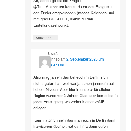
Ah, schon gelöst die Frage :)
@Tim: Ansonsten kannst du dir das Ereignis in
den Finder drag&droppen (macos Kalender) und
mit ‚grep CREATED ‚ siehst du den
Erstellungszeitpunkt.
↓
Antworten
UweS
schrieb
am
2. September 2025 um
13:47 Uhr
:
Also mag ja sein das bei euch in Berlin sich
nichts getan hat, weil war ja schon jammern auf
hohem Niveau. Aber hier in unserer ländlichen
Region wurde vor 3 Jahren Glasfaser kostenlos in
jedes Haus gelegt wo vorher kleiner 25MBit
anlagen.
Kann natürlich sein das man euch in Berlin damit
inzwischen überholt hat da ihr ja dann euren