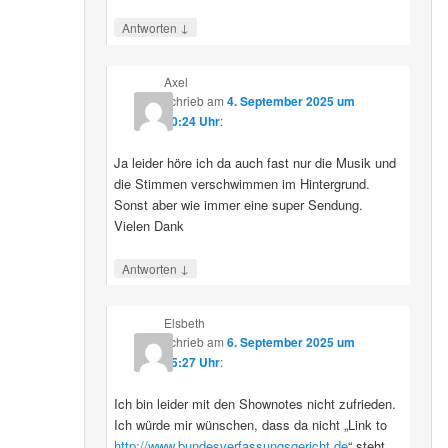
↓
Antworten
Axel
schrieb
am
4. September 2025 um
10:24 Uhr
:
Ja leider höre ich da auch fast nur die Musik und
die Stimmen verschwimmen im Hintergrund.
Sonst aber wie immer eine super Sendung.
Vielen Dank
↓
Antworten
Elsbeth
schrieb
am
6. September 2025 um
15:27 Uhr
:
Ich bin leider mit den Shownotes nicht zufrieden.
Ich würde mir wünschen, dass da nicht „Link to
http://www.bundesverfassungsgericht.de
“ steht,