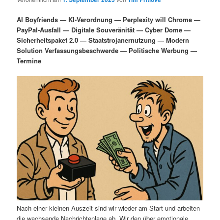
i
s
m
u
n
n
AI Boyfriends — KI-Verordnung — Perplexity will Chrome —
g
a
PayPal-Ausfall — Digitale Souveränität — Cyber Dome —
ä
n
e
v
Sicherheitspaket 2.0 — Staatstrojanernutzung — Modern
n
i
Solution Verfassungsbeschwerde — Politische Werbung —
r
d
g
Termine
a
e
ä
t
i
n
r
o
n
I
e
n
n
h
I
a
n
l
h
Nach einer kleinen Auszeit sind wir wieder am Start und arbeiten
die wachsende Nachrichtenlage ab. Wir den über emotionale