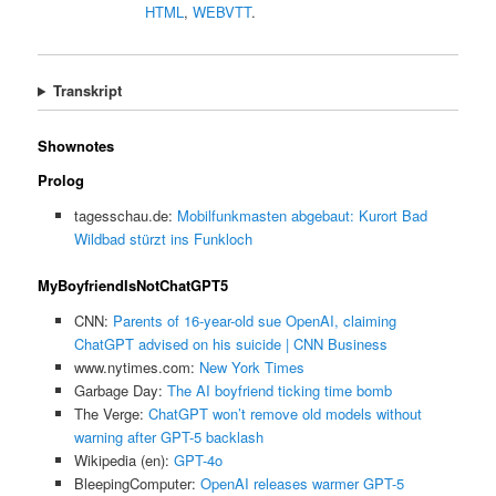
HTML
,
WEBVTT
.
Transkript
Shownotes
Prolog
tagesschau.de:
Mobilfunkmasten abgebaut: Kurort Bad
Wildbad stürzt ins Funkloch
MyBoyfriendIsNotChatGPT5
CNN:
Parents of 16-year-old sue OpenAI, claiming
ChatGPT advised on his suicide | CNN Business
www.nytimes.com:
New York Times
Garbage Day:
The AI boyfriend ticking time bomb
The Verge:
ChatGPT won’t remove old models without
warning after GPT-5 backlash
Wikipedia (en):
GPT-4o
BleepingComputer:
OpenAI releases warmer GPT-5