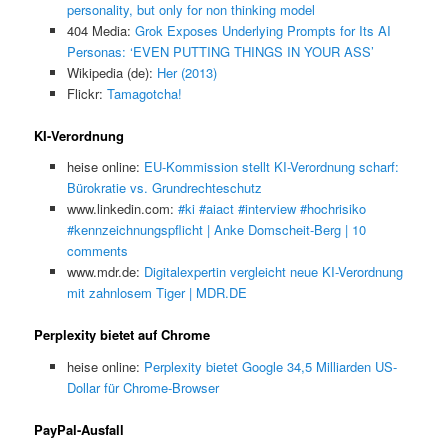
personality, but only for non thinking model
404 Media:
Grok Exposes Underlying Prompts for Its AI
Personas: ‘EVEN PUTTING THINGS IN YOUR ASS’
Wikipedia (de):
Her (2013)
Flickr:
Tamagotcha!
KI-Verordnung
heise online:
EU-Kommission stellt KI-Verordnung scharf:
Bürokratie vs. Grundrechteschutz
www.linkedin.com:
#ki #aiact #interview #hochrisiko
#kennzeichnungspflicht | Anke Domscheit-Berg | 10
comments
www.mdr.de:
Digitalexpertin vergleicht neue KI-Verordnung
mit zahnlosem Tiger | MDR.DE
Perplexity bietet auf Chrome
heise online:
Perplexity bietet Google 34,5 Milliarden US-
Dollar für Chrome-Browser
PayPal-Ausfall