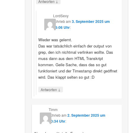
↓
Antworten
LordSexy
schrieb
am
3. September 2025 um
16:06 Uhr
:
Wieder was gelernt.
Das war tatsächlich einfach der output von
grep, den ich nichtmal verlinken wollte. Das
muss dann aus dem HTML Transkript
kommen. Geile Sache, dass das so gut
funktioniert und der Timestamp direkt geöffnet
wird. Das klappt selten so gut :D
↓
Antworten
Timm
schrieb
am
2. September 2025 um
10:34 Uhr
: