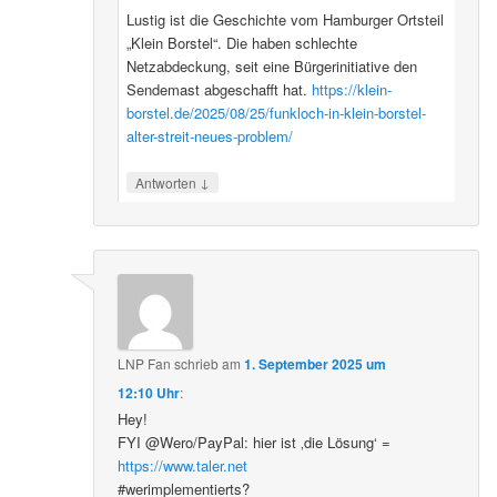
Lustig ist die Geschichte vom Hamburger Ortsteil
„Klein Borstel“. Die haben schlechte
Netzabdeckung, seit eine Bürgerinitiative den
Sendemast abgeschafft hat.
https://klein-
borstel.de/2025/08/25/funkloch-in-klein-borstel-
alter-streit-neues-problem/
↓
Antworten
LNP Fan
schrieb
am
1. September 2025 um
12:10 Uhr
:
Hey!
FYI @Wero/PayPal: hier ist ‚die Lösung‘ =
https://www.taler.net
#werimplementierts?