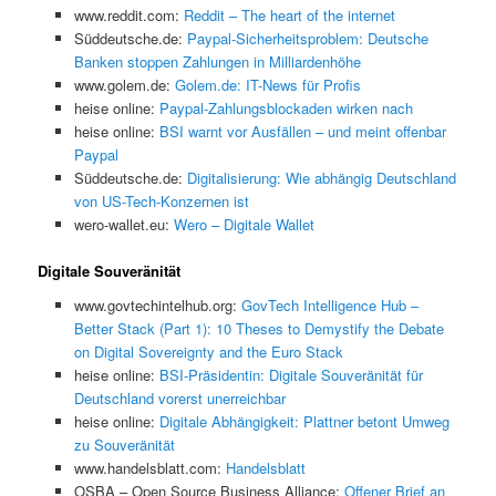
www.reddit.com:
Reddit – The heart of the internet
Süddeutsche.de:
Paypal-Sicherheitsproblem: Deutsche
Banken stoppen Zahlungen in Milliardenhöhe
www.golem.de:
Golem.de: IT-News für Profis
heise online:
Paypal-Zahlungsblockaden wirken nach
heise online:
BSI warnt vor Ausfällen – und meint offenbar
Paypal
Süddeutsche.de:
Digitalisierung: Wie abhängig Deutschland
von US-Tech-Konzernen ist
wero-wallet.eu:
Wero – Digitale Wallet
Digitale Souveränität
www.govtechintelhub.org:
GovTech Intelligence Hub –
Better Stack (Part 1): 10 Theses to Demystify the Debate
on Digital Sovereignty and the Euro Stack
heise online:
BSI-Präsidentin: Digitale Souveränität für
Deutschland vorerst unerreichbar
heise online:
Digitale Abhängigkeit: Plattner betont Umweg
zu Souveränität
www.handelsblatt.com:
Handelsblatt
OSBA – Open Source Business Alliance:
Offener Brief an