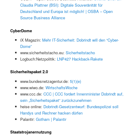
Claudia Plattner (BSI): Digitale Souveränität für
Deutschland und Europa ist möglich! | OSBA – Open
Source Business Alliance
CyberDome
iX Magazin:
Mehr IT-Sicherheit: Dobrindt will den “Cyber-
Dome”
www.sicherheitstacho.eu:
Sicherheitstacho
Logbuch:Netzpolitik:
LNP427 Hackback-Rakete
Sicherheitspaket 2.0
www.bundesnetzagentur.de:
5(1)(e)
www.wiwo.de:
WirtschaftsWoche
www.ccc.de:
CCC | CCC fordert Innenminister Dobrindt auf,
sein „Sicherheitspaket“ zurückzunehmen
heise online:
Dobrindt-Gesetzentwurf: Bundespolizei soll
Handys und Rechner hacken dürfen
Palantir:
Gotham | Palantir
Staatstrojanernutzung