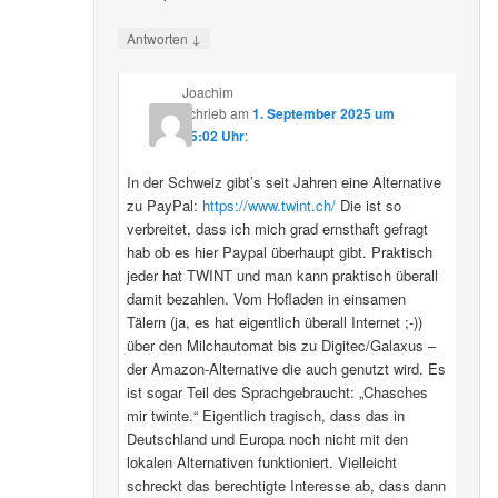
↓
Antworten
Joachim
schrieb
am
1. September 2025 um
15:02 Uhr
:
In der Schweiz gibt’s seit Jahren eine Alternative
zu PayPal:
https://www.twint.ch/
Die ist so
verbreitet, dass ich mich grad ernsthaft gefragt
hab ob es hier Paypal überhaupt gibt. Praktisch
jeder hat TWINT und man kann praktisch überall
damit bezahlen. Vom Hofladen in einsamen
Tälern (ja, es hat eigentlich überall Internet ;-))
über den Milchautomat bis zu Digitec/Galaxus –
der Amazon-Alternative die auch genutzt wird. Es
ist sogar Teil des Sprachgebraucht: „Chasches
mir twinte.“ Eigentlich tragisch, dass das in
Deutschland und Europa noch nicht mit den
lokalen Alternativen funktioniert. Vielleicht
schreckt das berechtigte Interesse ab, dass dann