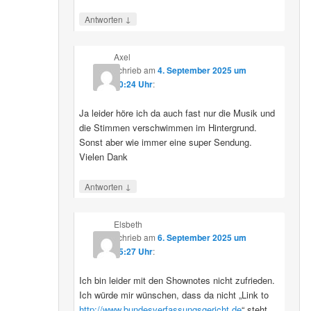
↓
Antworten
Axel
schrieb
am
4. September 2025 um
10:24 Uhr
:
Ja leider höre ich da auch fast nur die Musik und
die Stimmen verschwimmen im Hintergrund.
Sonst aber wie immer eine super Sendung.
Vielen Dank
↓
Antworten
Elsbeth
schrieb
am
6. September 2025 um
15:27 Uhr
:
Ich bin leider mit den Shownotes nicht zufrieden.
Ich würde mir wünschen, dass da nicht „Link to
http://www.bundesverfassungsgericht.de
“ steht,