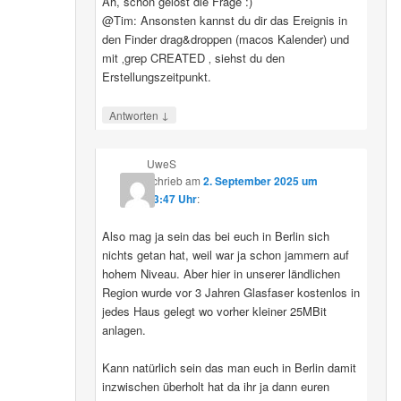
Ah, schon gelöst die Frage :)
@Tim: Ansonsten kannst du dir das Ereignis in
den Finder drag&droppen (macos Kalender) und
mit ‚grep CREATED ‚ siehst du den
Erstellungszeitpunkt.
↓
Antworten
UweS
schrieb
am
2. September 2025 um
13:47 Uhr
:
Also mag ja sein das bei euch in Berlin sich
nichts getan hat, weil war ja schon jammern auf
hohem Niveau. Aber hier in unserer ländlichen
Region wurde vor 3 Jahren Glasfaser kostenlos in
jedes Haus gelegt wo vorher kleiner 25MBit
anlagen.
Kann natürlich sein das man euch in Berlin damit
inzwischen überholt hat da ihr ja dann euren