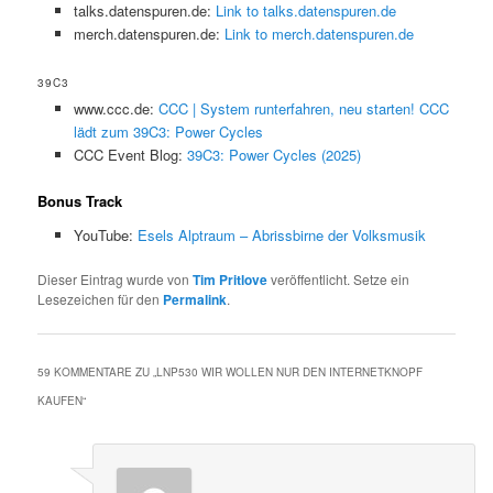
talks.datenspuren.de:
Link to talks.datenspuren.de
merch.datenspuren.de:
Link to merch.datenspuren.de
39C3
www.ccc.de:
CCC | System runterfahren, neu starten! CCC
lädt zum 39C3: Power Cycles
CCC Event Blog:
39C3: Power Cycles (2025)
Bonus Track
YouTube:
Esels Alptraum – Abrissbirne der Volksmusik
Dieser Eintrag wurde von
Tim Pritlove
veröffentlicht. Setze ein
Lesezeichen für den
Permalink
.
59 KOMMENTARE ZU „
LNP530 WIR WOLLEN NUR DEN INTERNETKNOPF
KAUFEN
“