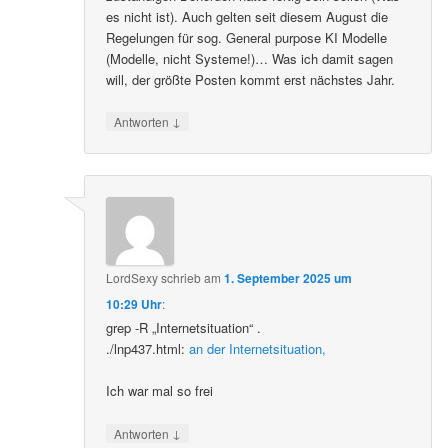
es nicht ist). Auch gelten seit diesem August die
Regelungen für sog. General purpose KI Modelle
(Modelle, nicht Systeme!)… Was ich damit sagen
will, der größte Posten kommt erst nächstes Jahr.
↓
Antworten
LordSexy
schrieb
am
1. September 2025 um
10:29 Uhr
:
grep -R „Internetsituation“ .
./lnp437.html:
an der Internetsituation,
Ich war mal so frei
↓
Antworten