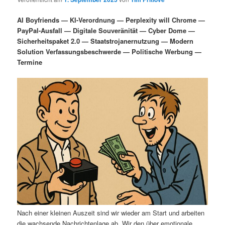
i
s
m
u
n
n
AI Boyfriends — KI-Verordnung — Perplexity will Chrome —
g
a
PayPal-Ausfall — Digitale Souveränität — Cyber Dome —
ä
n
e
v
Sicherheitspaket 2.0 — Staatstrojanernutzung — Modern
n
i
Solution Verfassungsbeschwerde — Politische Werbung —
r
d
g
Termine
a
e
ä
t
i
n
r
o
n
I
e
n
n
h
I
a
n
l
h
Nach einer kleinen Auszeit sind wir wieder am Start und arbeiten
die wachsende Nachrichtenlage ab. Wir den über emotionale