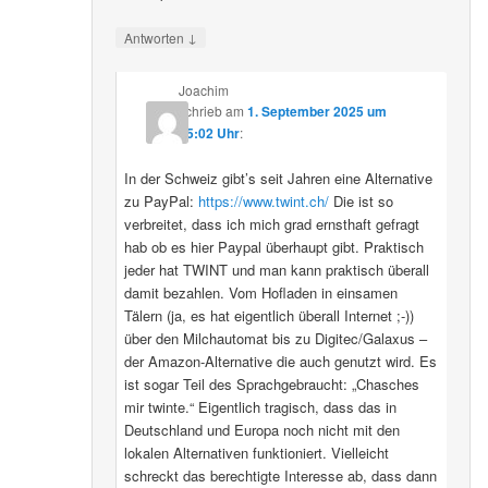
↓
Antworten
Joachim
schrieb
am
1. September 2025 um
15:02 Uhr
:
In der Schweiz gibt’s seit Jahren eine Alternative
zu PayPal:
https://www.twint.ch/
Die ist so
verbreitet, dass ich mich grad ernsthaft gefragt
hab ob es hier Paypal überhaupt gibt. Praktisch
jeder hat TWINT und man kann praktisch überall
damit bezahlen. Vom Hofladen in einsamen
Tälern (ja, es hat eigentlich überall Internet ;-))
über den Milchautomat bis zu Digitec/Galaxus –
der Amazon-Alternative die auch genutzt wird. Es
ist sogar Teil des Sprachgebraucht: „Chasches
mir twinte.“ Eigentlich tragisch, dass das in
Deutschland und Europa noch nicht mit den
lokalen Alternativen funktioniert. Vielleicht
schreckt das berechtigte Interesse ab, dass dann