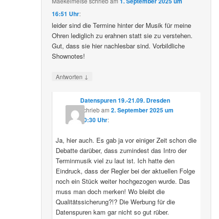
Maekelmeise
schrieb
am
1. September 2025 um
16:51 Uhr
:
leider sind die Termine hinter der Musik für meine
Ohren lediglich zu erahnen statt sie zu verstehen.
Gut, dass sie hier nachlesbar sind. Vorbildliche
Shownotes!
↓
Antworten
Datenspuren 19.-21.09. Dresden
schrieb
am
2. September 2025 um
10:30 Uhr
:
Ja, hier auch. Es gab ja vor einiger Zeit schon die
Debatte darüber, dass zumindest das Intro der
Terminmusik viel zu laut ist. Ich hatte den
Eindruck, dass der Regler bei der aktuellen Folge
noch ein Stück weiter hochgezogen wurde. Das
muss man doch merken! Wo bleibt die
Qualitätssicherung?!? Die Werbung für die
Datenspuren kam gar nicht so gut rüber.