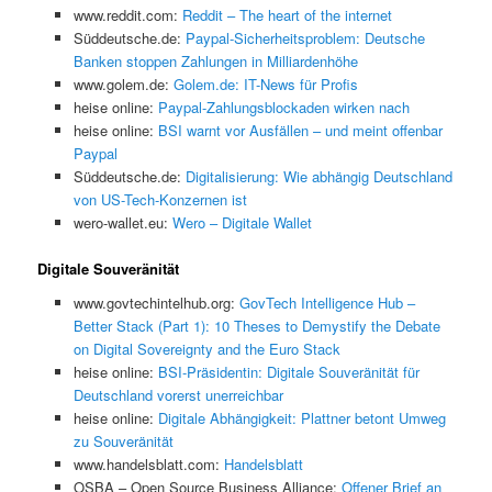
www.reddit.com:
Reddit – The heart of the internet
Süddeutsche.de:
Paypal-Sicherheitsproblem: Deutsche
Banken stoppen Zahlungen in Milliardenhöhe
www.golem.de:
Golem.de: IT-News für Profis
heise online:
Paypal-Zahlungsblockaden wirken nach
heise online:
BSI warnt vor Ausfällen – und meint offenbar
Paypal
Süddeutsche.de:
Digitalisierung: Wie abhängig Deutschland
von US-Tech-Konzernen ist
wero-wallet.eu:
Wero – Digitale Wallet
Digitale Souveränität
www.govtechintelhub.org:
GovTech Intelligence Hub –
Better Stack (Part 1): 10 Theses to Demystify the Debate
on Digital Sovereignty and the Euro Stack
heise online:
BSI-Präsidentin: Digitale Souveränität für
Deutschland vorerst unerreichbar
heise online:
Digitale Abhängigkeit: Plattner betont Umweg
zu Souveränität
www.handelsblatt.com:
Handelsblatt
OSBA – Open Source Business Alliance:
Offener Brief an