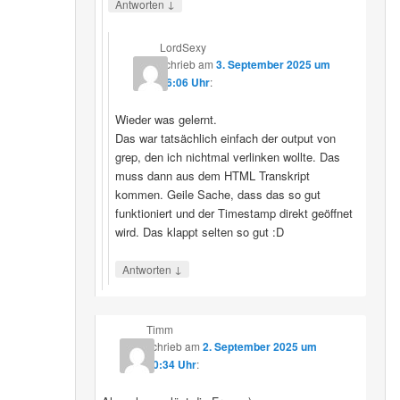
↓
Antworten
LordSexy
schrieb
am
3. September 2025 um
16:06 Uhr
:
Wieder was gelernt.
Das war tatsächlich einfach der output von
grep, den ich nichtmal verlinken wollte. Das
muss dann aus dem HTML Transkript
kommen. Geile Sache, dass das so gut
funktioniert und der Timestamp direkt geöffnet
wird. Das klappt selten so gut :D
↓
Antworten
Timm
schrieb
am
2. September 2025 um
10:34 Uhr
: