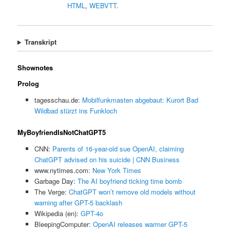
HTML
,
WEBVTT
.
Transkript
Shownotes
Prolog
tagesschau.de:
Mobilfunkmasten abgebaut: Kurort Bad
Wildbad stürzt ins Funkloch
MyBoyfriendIsNotChatGPT5
CNN:
Parents of 16-year-old sue OpenAI, claiming
ChatGPT advised on his suicide | CNN Business
www.nytimes.com:
New York Times
Garbage Day:
The AI boyfriend ticking time bomb
The Verge:
ChatGPT won’t remove old models without
warning after GPT-5 backlash
Wikipedia (en):
GPT-4o
BleepingComputer:
OpenAI releases warmer GPT-5