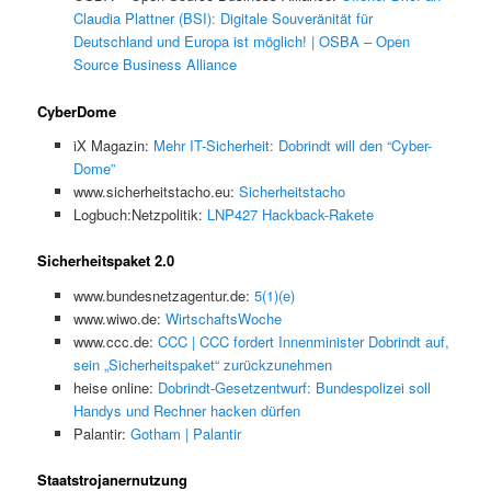
Claudia Plattner (BSI): Digitale Souveränität für
Deutschland und Europa ist möglich! | OSBA – Open
Source Business Alliance
CyberDome
iX Magazin:
Mehr IT-Sicherheit: Dobrindt will den “Cyber-
Dome”
www.sicherheitstacho.eu:
Sicherheitstacho
Logbuch:Netzpolitik:
LNP427 Hackback-Rakete
Sicherheitspaket 2.0
www.bundesnetzagentur.de:
5(1)(e)
www.wiwo.de:
WirtschaftsWoche
www.ccc.de:
CCC | CCC fordert Innenminister Dobrindt auf,
sein „Sicherheitspaket“ zurückzunehmen
heise online:
Dobrindt-Gesetzentwurf: Bundespolizei soll
Handys und Rechner hacken dürfen
Palantir:
Gotham | Palantir
Staatstrojanernutzung