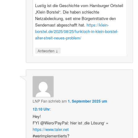
Lustig ist die Geschichte vom Hamburger Ortsteil
„Klein Borstel“. Die haben schlechte
Netzabdeckung, seit eine Bürgerinitiative den
Sendemast abgeschafft hat.
https://klein-
borstel.de/2025/08/25/funkloch-in-klein-borstel-
alter-streit-neues-problem/
↓
Antworten
LNP Fan
schrieb
am
1. September 2025 um
12:10 Uhr
:
Hey!
FYI @Wero/PayPal: hier ist ‚die Lösung‘ =
https://www.taler.net
#werimplementierts?