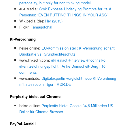
personality, but only for non thinking model
404 Media:
Grok Exposes Underlying Prompts for Its AI
Personas: ‘EVEN PUTTING THINGS IN YOUR ASS’
Wikipedia (de):
Her (2013)
Flickr:
Tamagotcha!
KI-Verordnung
heise online:
EU-Kommission stellt KI-Verordnung scharf:
Bürokratie vs. Grundrechteschutz
www.linkedin.com:
#ki #aiact #interview #hochrisiko
#kennzeichnungspflicht | Anke Domscheit-Berg | 10
comments
www.mdr.de:
Digitalexpertin vergleicht neue KI-Verordnung
mit zahnlosem Tiger | MDR.DE
Perplexity bietet auf Chrome
heise online:
Perplexity bietet Google 34,5 Milliarden US-
Dollar für Chrome-Browser
PayPal-Ausfall