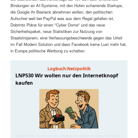
t
a
Bindungen an AI-Systeme, mit den Hufen scharrende Startups,
die Google ihr Besteck abnehmen wollen, den politischen
s
l
Aufschrei weil bei PayPal was aus dem Regal gefallen ist,
Dobrints Pläne für einen "Cyber Dome" und das neue
p
t
Sicherheitspaket, neue Statistiken zur Nutzung von
Staatstrojanern, eine Verfassungsbeschwerde gegen das Urteil
im Fall Modern Solution und dass Facebook keine Lust mehr hat,
r
s
in Europa politische Werbung zu schalten.
i
p
n
r
g
i
e
n
n
g
e
n