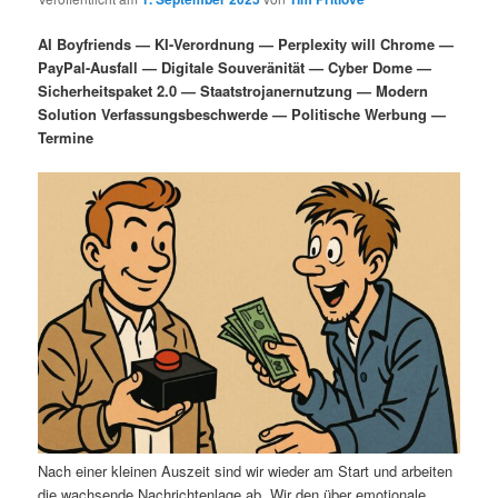
i
s
m
u
n
n
AI Boyfriends — KI-Verordnung — Perplexity will Chrome —
g
a
PayPal-Ausfall — Digitale Souveränität — Cyber Dome —
ä
n
e
v
Sicherheitspaket 2.0 — Staatstrojanernutzung — Modern
n
i
Solution Verfassungsbeschwerde — Politische Werbung —
r
d
g
Termine
a
e
ä
t
i
n
r
o
n
I
e
n
n
h
I
a
n
l
h
Nach einer kleinen Auszeit sind wir wieder am Start und arbeiten
die wachsende Nachrichtenlage ab. Wir den über emotionale