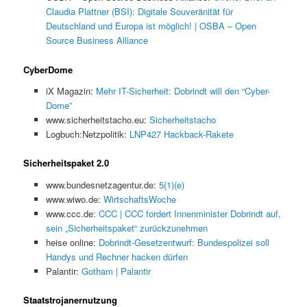
Claudia Plattner (BSI): Digitale Souveränität für
Deutschland und Europa ist möglich! | OSBA – Open
Source Business Alliance
CyberDome
iX Magazin:
Mehr IT-Sicherheit: Dobrindt will den “Cyber-
Dome”
www.sicherheitstacho.eu:
Sicherheitstacho
Logbuch:Netzpolitik:
LNP427 Hackback-Rakete
Sicherheitspaket 2.0
www.bundesnetzagentur.de:
5(1)(e)
www.wiwo.de:
WirtschaftsWoche
www.ccc.de:
CCC | CCC fordert Innenminister Dobrindt auf,
sein „Sicherheitspaket“ zurückzunehmen
heise online:
Dobrindt-Gesetzentwurf: Bundespolizei soll
Handys und Rechner hacken dürfen
Palantir:
Gotham | Palantir
Staatstrojanernutzung