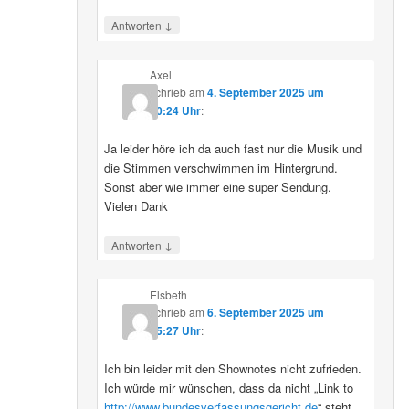
↓
Antworten
Axel
schrieb
am
4. September 2025 um
10:24 Uhr
:
Ja leider höre ich da auch fast nur die Musik und
die Stimmen verschwimmen im Hintergrund.
Sonst aber wie immer eine super Sendung.
Vielen Dank
↓
Antworten
Elsbeth
schrieb
am
6. September 2025 um
15:27 Uhr
:
Ich bin leider mit den Shownotes nicht zufrieden.
Ich würde mir wünschen, dass da nicht „Link to
http://www.bundesverfassungsgericht.de
“ steht,