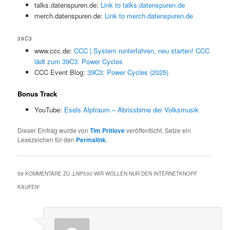
talks.datenspuren.de:
Link to talks.datenspuren.de
merch.datenspuren.de:
Link to merch.datenspuren.de
39C3
www.ccc.de:
CCC | System runterfahren, neu starten! CCC
lädt zum 39C3: Power Cycles
CCC Event Blog:
39C3: Power Cycles (2025)
Bonus Track
YouTube:
Esels Alptraum – Abrissbirne der Volksmusik
Dieser Eintrag wurde von
Tim Pritlove
veröffentlicht. Setze ein
Lesezeichen für den
Permalink
.
59 KOMMENTARE ZU „
LNP530 WIR WOLLEN NUR DEN INTERNETKNOPF
KAUFEN
“