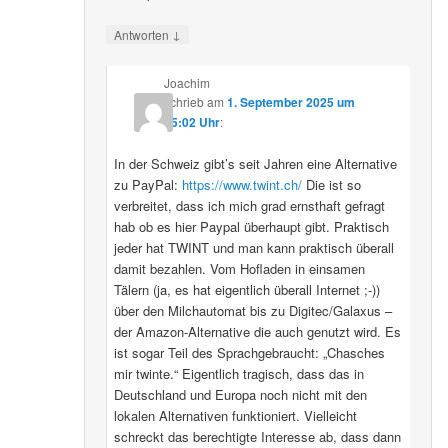
↓
Antworten
Joachim
schrieb
am
1. September 2025 um
15:02 Uhr
:
In der Schweiz gibt’s seit Jahren eine Alternative
zu PayPal:
https://www.twint.ch/
Die ist so
verbreitet, dass ich mich grad ernsthaft gefragt
hab ob es hier Paypal überhaupt gibt. Praktisch
jeder hat TWINT und man kann praktisch überall
damit bezahlen. Vom Hofladen in einsamen
Tälern (ja, es hat eigentlich überall Internet ;-))
über den Milchautomat bis zu Digitec/Galaxus –
der Amazon-Alternative die auch genutzt wird. Es
ist sogar Teil des Sprachgebraucht: „Chasches
mir twinte.“ Eigentlich tragisch, dass das in
Deutschland und Europa noch nicht mit den
lokalen Alternativen funktioniert. Vielleicht
schreckt das berechtigte Interesse ab, dass dann