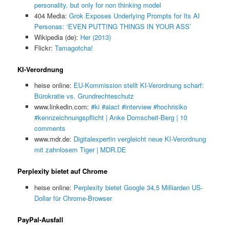
personality, but only for non thinking model
404 Media:
Grok Exposes Underlying Prompts for Its AI
Personas: ‘EVEN PUTTING THINGS IN YOUR ASS’
Wikipedia (de):
Her (2013)
Flickr:
Tamagotcha!
KI-Verordnung
heise online:
EU-Kommission stellt KI-Verordnung scharf:
Bürokratie vs. Grundrechteschutz
www.linkedin.com:
#ki #aiact #interview #hochrisiko
#kennzeichnungspflicht | Anke Domscheit-Berg | 10
comments
www.mdr.de:
Digitalexpertin vergleicht neue KI-Verordnung
mit zahnlosem Tiger | MDR.DE
Perplexity bietet auf Chrome
heise online:
Perplexity bietet Google 34,5 Milliarden US-
Dollar für Chrome-Browser
PayPal-Ausfall