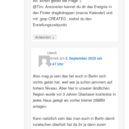
Ah, schon gelöst die Frage :)
@Tim: Ansonsten kannst du dir das Ereignis in
den Finder drag&droppen (macos Kalender) und
mit ‚grep CREATED ‚ siehst du den
Erstellungszeitpunkt.
↓
Antworten
UweS
schrieb
am
2. September 2025 um
13:47 Uhr
:
Also mag ja sein das bei euch in Berlin sich
nichts getan hat, weil war ja schon jammern auf
hohem Niveau. Aber hier in unserer ländlichen
Region wurde vor 3 Jahren Glasfaser kostenlos in
jedes Haus gelegt wo vorher kleiner 25MBit
anlagen.
Kann natürlich sein das man euch in Berlin damit
inzwischen überholt hat da ihr ja dann euren