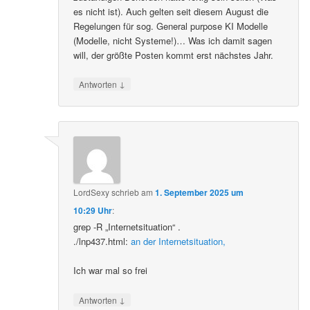
es nicht ist). Auch gelten seit diesem August die
Regelungen für sog. General purpose KI Modelle
(Modelle, nicht Systeme!)… Was ich damit sagen
will, der größte Posten kommt erst nächstes Jahr.
↓
Antworten
LordSexy
schrieb
am
1. September 2025 um
10:29 Uhr
:
grep -R „Internetsituation“ .
./lnp437.html:
an der Internetsituation,
Ich war mal so frei
↓
Antworten