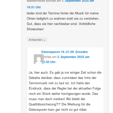
Maekelmeise
schrieb
am
1. September 2025 um
16:51 Uhr
:
leider sind die Termine hinter der Musik für meine
Ohren lediglich zu erahnen statt sie zu verstehen.
Gut, dass sie hier nachlesbar sind. Vorbildliche
Shownotes!
↓
Antworten
Datenspuren 19.-21.09. Dresden
schrieb
am
2. September 2025 um
10:30 Uhr
:
Ja, hier auch. Es gab ja vor einiger Zeit schon die
Debatte darüber, dass zumindest das Intro der
Terminmusik viel zu laut ist. Ich hatte den
Eindruck, dass der Regler bei der aktuellen Folge
noch ein Stück weiter hochgezogen wurde. Das
muss man doch merken! Wo bleibt die
Qualitätssicherung?!? Die Werbung für die
Datenspuren kam gar nicht so gut rüber.