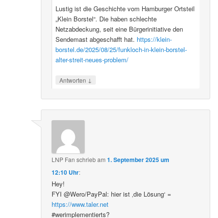
Lustig ist die Geschichte vom Hamburger Ortsteil
„Klein Borstel“. Die haben schlechte
Netzabdeckung, seit eine Bürgerinitiative den
Sendemast abgeschafft hat.
https://klein-
borstel.de/2025/08/25/funkloch-in-klein-borstel-
alter-streit-neues-problem/
↓
Antworten
LNP Fan
schrieb
am
1. September 2025 um
12:10 Uhr
:
Hey!
FYI @Wero/PayPal: hier ist ‚die Lösung‘ =
https://www.taler.net
#werimplementierts?