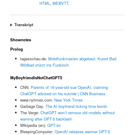
HTML
,
WEBVTT
.
Transkript
Shownotes
Prolog
tagesschau.de:
Mobilfunkmasten abgebaut: Kurort Bad
Wildbad stürzt ins Funkloch
MyBoyfriendIsNotChatGPT5
CNN:
Parents of 16-year-old sue OpenAI, claiming
ChatGPT advised on his suicide | CNN Business
www.nytimes.com:
New York Times
Garbage Day:
The AI boyfriend ticking time bomb
The Verge:
ChatGPT won’t remove old models without
warning after GPT-5 backlash
Wikipedia (en):
GPT-4o
BleepingComputer:
OpenAI releases warmer GPT-5