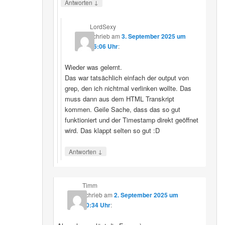
↓
Antworten
LordSexy
schrieb
am
3. September 2025 um
16:06 Uhr
:
Wieder was gelernt.
Das war tatsächlich einfach der output von
grep, den ich nichtmal verlinken wollte. Das
muss dann aus dem HTML Transkript
kommen. Geile Sache, dass das so gut
funktioniert und der Timestamp direkt geöffnet
wird. Das klappt selten so gut :D
↓
Antworten
Timm
schrieb
am
2. September 2025 um
10:34 Uhr
: