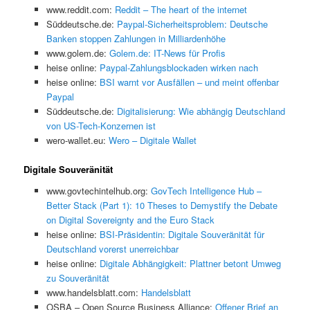
www.reddit.com:
Reddit – The heart of the internet
Süddeutsche.de:
Paypal-Sicherheitsproblem: Deutsche
Banken stoppen Zahlungen in Milliardenhöhe
www.golem.de:
Golem.de: IT-News für Profis
heise online:
Paypal-Zahlungsblockaden wirken nach
heise online:
BSI warnt vor Ausfällen – und meint offenbar
Paypal
Süddeutsche.de:
Digitalisierung: Wie abhängig Deutschland
von US-Tech-Konzernen ist
wero-wallet.eu:
Wero – Digitale Wallet
Digitale Souveränität
www.govtechintelhub.org:
GovTech Intelligence Hub –
Better Stack (Part 1): 10 Theses to Demystify the Debate
on Digital Sovereignty and the Euro Stack
heise online:
BSI-Präsidentin: Digitale Souveränität für
Deutschland vorerst unerreichbar
heise online:
Digitale Abhängigkeit: Plattner betont Umweg
zu Souveränität
www.handelsblatt.com:
Handelsblatt
OSBA – Open Source Business Alliance:
Offener Brief an