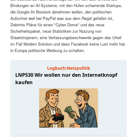
t
a
Bindungen an AI-Systeme, mit den Hufen scharrende Startups,
die Google ihr Besteck abnehmen wollen, den politischen
s
l
Aufschrei weil bei PayPal was aus dem Regal gefallen ist,
Dobrints Pläne für einen "Cyber Dome" und das neue
p
t
Sicherheitspaket, neue Statistiken zur Nutzung von
Staatstrojanern, eine Verfassungsbeschwerde gegen das Urteil
im Fall Modern Solution und dass Facebook keine Lust mehr hat,
r
s
in Europa politische Werbung zu schalten.
i
p
n
r
g
i
e
n
n
g
e
n