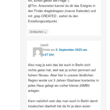
Ah, schon gelöst die Frage :)
@Tim: Ansonsten kannst du dir das Ereignis in
den Finder drag&droppen (macos Kalender) und
mit ‚grep CREATED ‚ siehst du den
Erstellungszeitpunkt.
↓
Antworten
UweS
schrieb
am
2. September 2025 um
13:47 Uhr
:
Also mag ja sein das bei euch in Berlin sich
nichts getan hat, weil war ja schon jammern auf
hohem Niveau. Aber hier in unserer ländlichen
Region wurde vor 3 Jahren Glasfaser kostenlos in
jedes Haus gelegt wo vorher kleiner 25MBit
anlagen.
Kann natürlich sein das man euch in Berlin damit
inzwischen überholt hat da ihr ja dann euren