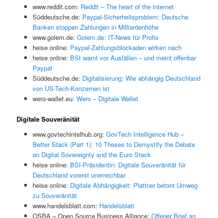
www.reddit.com:
Reddit – The heart of the internet
Süddeutsche.de:
Paypal-Sicherheitsproblem: Deutsche
Banken stoppen Zahlungen in Milliardenhöhe
www.golem.de:
Golem.de: IT-News für Profis
heise online:
Paypal-Zahlungsblockaden wirken nach
heise online:
BSI warnt vor Ausfällen – und meint offenbar
Paypal
Süddeutsche.de:
Digitalisierung: Wie abhängig Deutschland
von US-Tech-Konzernen ist
wero-wallet.eu:
Wero – Digitale Wallet
Digitale Souveränität
www.govtechintelhub.org:
GovTech Intelligence Hub –
Better Stack (Part 1): 10 Theses to Demystify the Debate
on Digital Sovereignty and the Euro Stack
heise online:
BSI-Präsidentin: Digitale Souveränität für
Deutschland vorerst unerreichbar
heise online:
Digitale Abhängigkeit: Plattner betont Umweg
zu Souveränität
www.handelsblatt.com:
Handelsblatt
OSBA – Open Source Business Alliance:
Offener Brief an