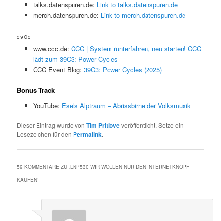
talks.datenspuren.de:
Link to talks.datenspuren.de
merch.datenspuren.de:
Link to merch.datenspuren.de
39C3
www.ccc.de:
CCC | System runterfahren, neu starten! CCC
lädt zum 39C3: Power Cycles
CCC Event Blog:
39C3: Power Cycles (2025)
Bonus Track
YouTube:
Esels Alptraum – Abrissbirne der Volksmusik
Dieser Eintrag wurde von
Tim Pritlove
veröffentlicht. Setze ein
Lesezeichen für den
Permalink
.
59 KOMMENTARE ZU „
LNP530 WIR WOLLEN NUR DEN INTERNETKNOPF
KAUFEN
“