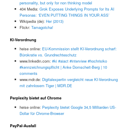
personality, but only for non thinking model
404 Media:
Grok Exposes Underlying Prompts for Its AI
Personas: ‘EVEN PUTTING THINGS IN YOUR ASS’
Wikipedia (de):
Her (2013)
Flickr:
Tamagotcha!
KI-Verordnung
heise online:
EU-Kommission stellt KI-Verordnung scharf:
Bürokratie vs. Grundrechteschutz
www.linkedin.com:
#ki #aiact #interview #hochrisiko
#kennzeichnungspflicht | Anke Domscheit-Berg | 10
comments
www.mdr.de:
Digitalexpertin vergleicht neue KI-Verordnung
mit zahnlosem Tiger | MDR.DE
Perplexity bietet auf Chrome
heise online:
Perplexity bietet Google 34,5 Milliarden US-
Dollar für Chrome-Browser
PayPal-Ausfall