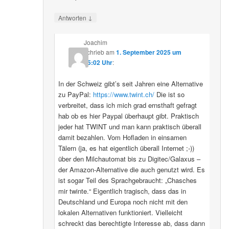
↓
Antworten
Joachim
schrieb
am
1. September 2025 um
15:02 Uhr
:
In der Schweiz gibt’s seit Jahren eine Alternative
zu PayPal:
https://www.twint.ch/
Die ist so
verbreitet, dass ich mich grad ernsthaft gefragt
hab ob es hier Paypal überhaupt gibt. Praktisch
jeder hat TWINT und man kann praktisch überall
damit bezahlen. Vom Hofladen in einsamen
Tälern (ja, es hat eigentlich überall Internet ;-))
über den Milchautomat bis zu Digitec/Galaxus –
der Amazon-Alternative die auch genutzt wird. Es
ist sogar Teil des Sprachgebraucht: „Chasches
mir twinte.“ Eigentlich tragisch, dass das in
Deutschland und Europa noch nicht mit den
lokalen Alternativen funktioniert. Vielleicht
schreckt das berechtigte Interesse ab, dass dann