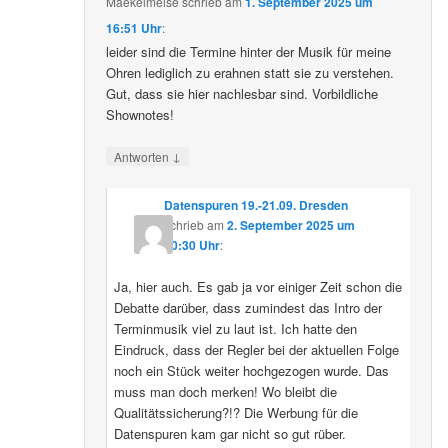
Maekelmeise
schrieb
am
1. September 2025 um
16:51 Uhr
:
leider sind die Termine hinter der Musik für meine
Ohren lediglich zu erahnen statt sie zu verstehen.
Gut, dass sie hier nachlesbar sind. Vorbildliche
Shownotes!
↓
Antworten
Datenspuren 19.-21.09. Dresden
schrieb
am
2. September 2025 um
10:30 Uhr
:
Ja, hier auch. Es gab ja vor einiger Zeit schon die
Debatte darüber, dass zumindest das Intro der
Terminmusik viel zu laut ist. Ich hatte den
Eindruck, dass der Regler bei der aktuellen Folge
noch ein Stück weiter hochgezogen wurde. Das
muss man doch merken! Wo bleibt die
Qualitätssicherung?!? Die Werbung für die
Datenspuren kam gar nicht so gut rüber.