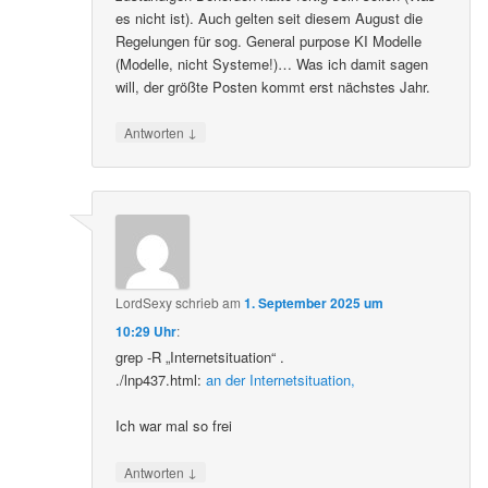
es nicht ist). Auch gelten seit diesem August die
Regelungen für sog. General purpose KI Modelle
(Modelle, nicht Systeme!)… Was ich damit sagen
will, der größte Posten kommt erst nächstes Jahr.
↓
Antworten
LordSexy
schrieb
am
1. September 2025 um
10:29 Uhr
:
grep -R „Internetsituation“ .
./lnp437.html:
an der Internetsituation,
Ich war mal so frei
↓
Antworten