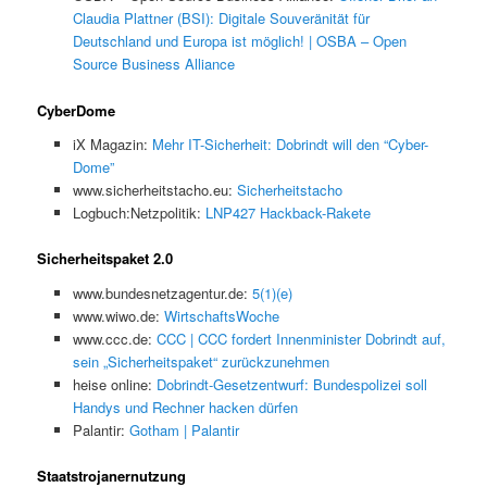
Claudia Plattner (BSI): Digitale Souveränität für
Deutschland und Europa ist möglich! | OSBA – Open
Source Business Alliance
CyberDome
iX Magazin:
Mehr IT-Sicherheit: Dobrindt will den “Cyber-
Dome”
www.sicherheitstacho.eu:
Sicherheitstacho
Logbuch:Netzpolitik:
LNP427 Hackback-Rakete
Sicherheitspaket 2.0
www.bundesnetzagentur.de:
5(1)(e)
www.wiwo.de:
WirtschaftsWoche
www.ccc.de:
CCC | CCC fordert Innenminister Dobrindt auf,
sein „Sicherheitspaket“ zurückzunehmen
heise online:
Dobrindt-Gesetzentwurf: Bundespolizei soll
Handys und Rechner hacken dürfen
Palantir:
Gotham | Palantir
Staatstrojanernutzung