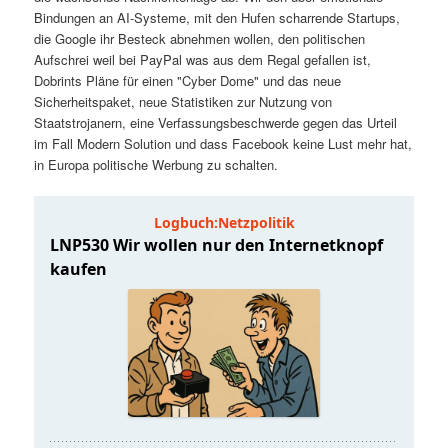
t
a
Bindungen an AI-Systeme, mit den Hufen scharrende Startups,
die Google ihr Besteck abnehmen wollen, den politischen
s
l
Aufschrei weil bei PayPal was aus dem Regal gefallen ist,
Dobrints Pläne für einen "Cyber Dome" und das neue
p
t
Sicherheitspaket, neue Statistiken zur Nutzung von
Staatstrojanern, eine Verfassungsbeschwerde gegen das Urteil
im Fall Modern Solution und dass Facebook keine Lust mehr hat,
r
s
in Europa politische Werbung zu schalten.
i
p
n
r
g
i
e
n
n
g
e
n