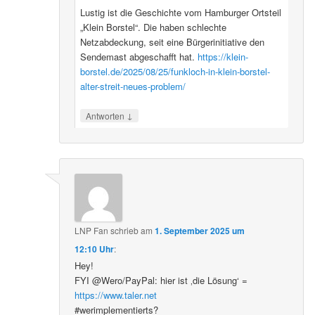
Lustig ist die Geschichte vom Hamburger Ortsteil
„Klein Borstel“. Die haben schlechte
Netzabdeckung, seit eine Bürgerinitiative den
Sendemast abgeschafft hat.
https://klein-
borstel.de/2025/08/25/funkloch-in-klein-borstel-
alter-streit-neues-problem/
↓
Antworten
LNP Fan
schrieb
am
1. September 2025 um
12:10 Uhr
:
Hey!
FYI @Wero/PayPal: hier ist ‚die Lösung‘ =
https://www.taler.net
#werimplementierts?