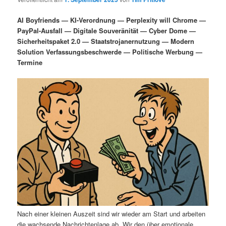
i
s
m
u
n
n
AI Boyfriends — KI-Verordnung — Perplexity will Chrome —
g
a
PayPal-Ausfall — Digitale Souveränität — Cyber Dome —
ä
n
e
v
Sicherheitspaket 2.0 — Staatstrojanernutzung — Modern
n
i
Solution Verfassungsbeschwerde — Politische Werbung —
r
d
g
Termine
a
e
ä
t
i
n
r
o
n
I
e
n
n
h
I
a
n
l
h
Nach einer kleinen Auszeit sind wir wieder am Start und arbeiten
die wachsende Nachrichtenlage ab. Wir den über emotionale