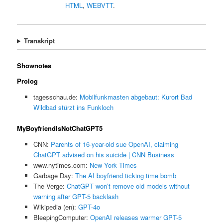
HTML
,
WEBVTT
.
Transkript
Shownotes
Prolog
tagesschau.de:
Mobilfunkmasten abgebaut: Kurort Bad
Wildbad stürzt ins Funkloch
MyBoyfriendIsNotChatGPT5
CNN:
Parents of 16-year-old sue OpenAI, claiming
ChatGPT advised on his suicide | CNN Business
www.nytimes.com:
New York Times
Garbage Day:
The AI boyfriend ticking time bomb
The Verge:
ChatGPT won’t remove old models without
warning after GPT-5 backlash
Wikipedia (en):
GPT-4o
BleepingComputer:
OpenAI releases warmer GPT-5