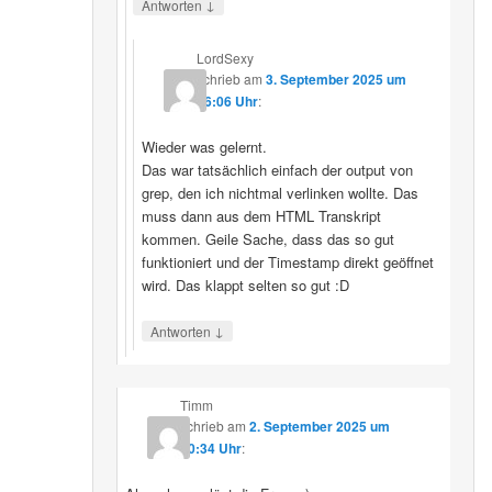
↓
Antworten
LordSexy
schrieb
am
3. September 2025 um
16:06 Uhr
:
Wieder was gelernt.
Das war tatsächlich einfach der output von
grep, den ich nichtmal verlinken wollte. Das
muss dann aus dem HTML Transkript
kommen. Geile Sache, dass das so gut
funktioniert und der Timestamp direkt geöffnet
wird. Das klappt selten so gut :D
↓
Antworten
Timm
schrieb
am
2. September 2025 um
10:34 Uhr
: