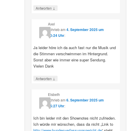
↓
Antworten
Axel
schrieb
am
4. September 2025 um
10:24 Uhr
:
Ja leider höre ich da auch fast nur die Musik und
die Stimmen verschwimmen im Hintergrund.
Sonst aber wie immer eine super Sendung.
Vielen Dank
↓
Antworten
Elsbeth
schrieb
am
6. September 2025 um
15:27 Uhr
:
Ich bin leider mit den Shownotes nicht zufrieden.
Ich würde mir wünschen, dass da nicht „Link to
http://www.bundesverfassungsgericht.de
“ steht,