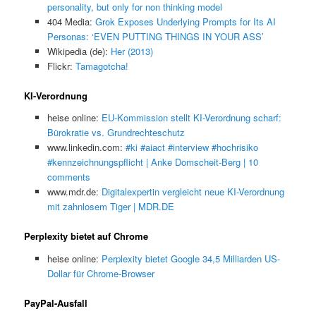
personality, but only for non thinking model
404 Media:
Grok Exposes Underlying Prompts for Its AI
Personas: ‘EVEN PUTTING THINGS IN YOUR ASS’
Wikipedia (de):
Her (2013)
Flickr:
Tamagotcha!
KI-Verordnung
heise online:
EU-Kommission stellt KI-Verordnung scharf:
Bürokratie vs. Grundrechteschutz
www.linkedin.com:
#ki #aiact #interview #hochrisiko
#kennzeichnungspflicht | Anke Domscheit-Berg | 10
comments
www.mdr.de:
Digitalexpertin vergleicht neue KI-Verordnung
mit zahnlosem Tiger | MDR.DE
Perplexity bietet auf Chrome
heise online:
Perplexity bietet Google 34,5 Milliarden US-
Dollar für Chrome-Browser
PayPal-Ausfall