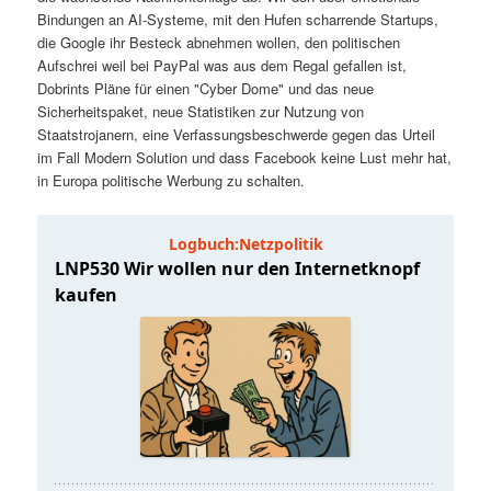
t
a
Bindungen an AI-Systeme, mit den Hufen scharrende Startups,
die Google ihr Besteck abnehmen wollen, den politischen
s
l
Aufschrei weil bei PayPal was aus dem Regal gefallen ist,
Dobrints Pläne für einen "Cyber Dome" und das neue
p
t
Sicherheitspaket, neue Statistiken zur Nutzung von
Staatstrojanern, eine Verfassungsbeschwerde gegen das Urteil
im Fall Modern Solution und dass Facebook keine Lust mehr hat,
r
s
in Europa politische Werbung zu schalten.
i
p
n
r
g
i
e
n
n
g
e
n