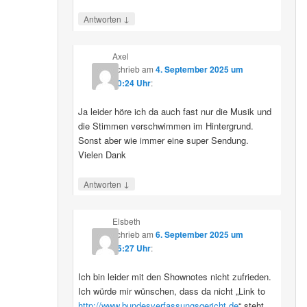
↓
Antworten
Axel
schrieb
am
4. September 2025 um
10:24 Uhr
:
Ja leider höre ich da auch fast nur die Musik und
die Stimmen verschwimmen im Hintergrund.
Sonst aber wie immer eine super Sendung.
Vielen Dank
↓
Antworten
Elsbeth
schrieb
am
6. September 2025 um
15:27 Uhr
:
Ich bin leider mit den Shownotes nicht zufrieden.
Ich würde mir wünschen, dass da nicht „Link to
http://www.bundesverfassungsgericht.de
“ steht,