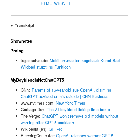
HTML
,
WEBVTT
.
Transkript
Shownotes
Prolog
tagesschau.de:
Mobilfunkmasten abgebaut: Kurort Bad
Wildbad stürzt ins Funkloch
MyBoyfriendIsNotChatGPT5
CNN:
Parents of 16-year-old sue OpenAI, claiming
ChatGPT advised on his suicide | CNN Business
www.nytimes.com:
New York Times
Garbage Day:
The AI boyfriend ticking time bomb
The Verge:
ChatGPT won’t remove old models without
warning after GPT-5 backlash
Wikipedia (en):
GPT-4o
BleepingComputer:
OpenAI releases warmer GPT-5