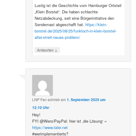
Lustig ist die Geschichte vom Hamburger Ortsteil
„Klein Borstel“. Die haben schlechte
Netzabdeckung, seit eine Bürgerinitiative den
Sendemast abgeschafft hat.
https://klein-
borstel.de/2025/08/25/funkloch-in-klein-borstel-
alter-streit-neues-problem/
↓
Antworten
LNP Fan
schrieb
am
1. September 2025 um
12:10 Uhr
:
Hey!
FYI @Wero/PayPal: hier ist ‚die Lösung‘ =
https://www.taler.net
#werimplementierts?