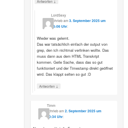
↓
Antworten
LordSexy
schrieb
am
3. September 2025 um
16:06 Uhr
:
Wieder was gelernt.
Das war tatsächlich einfach der output von
grep, den ich nichtmal verlinken wollte. Das
muss dann aus dem HTML Transkript
kommen. Geile Sache, dass das so gut
funktioniert und der Timestamp direkt geöffnet
wird. Das klappt selten so gut :D
↓
Antworten
Timm
schrieb
am
2. September 2025 um
10:34 Uhr
: