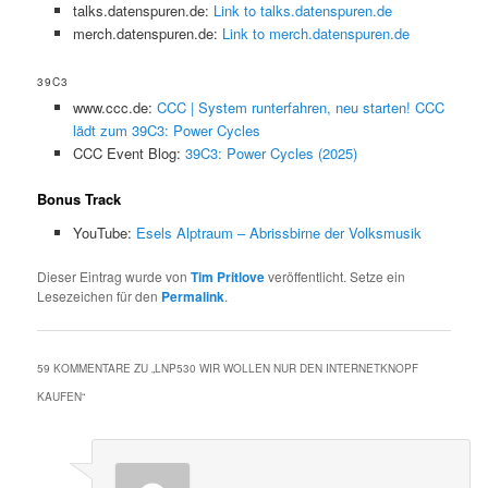
talks.datenspuren.de:
Link to talks.datenspuren.de
merch.datenspuren.de:
Link to merch.datenspuren.de
39C3
www.ccc.de:
CCC | System runterfahren, neu starten! CCC
lädt zum 39C3: Power Cycles
CCC Event Blog:
39C3: Power Cycles (2025)
Bonus Track
YouTube:
Esels Alptraum – Abrissbirne der Volksmusik
Dieser Eintrag wurde von
Tim Pritlove
veröffentlicht. Setze ein
Lesezeichen für den
Permalink
.
59 KOMMENTARE ZU „
LNP530 WIR WOLLEN NUR DEN INTERNETKNOPF
KAUFEN
“