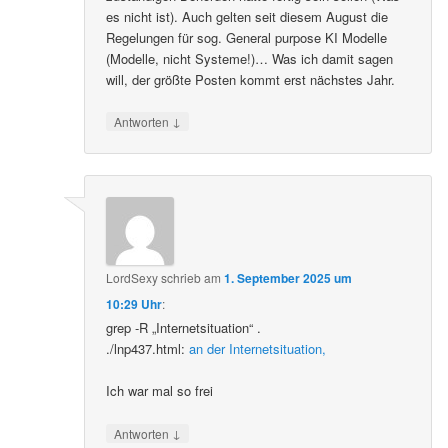
es nicht ist). Auch gelten seit diesem August die
Regelungen für sog. General purpose KI Modelle
(Modelle, nicht Systeme!)… Was ich damit sagen
will, der größte Posten kommt erst nächstes Jahr.
↓
Antworten
LordSexy
schrieb
am
1. September 2025 um
10:29 Uhr
:
grep -R „Internetsituation“ .
./lnp437.html:
an der Internetsituation,
Ich war mal so frei
↓
Antworten