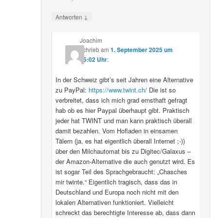
↓
Antworten
Joachim
schrieb
am
1. September 2025 um
15:02 Uhr
:
In der Schweiz gibt’s seit Jahren eine Alternative
zu PayPal:
https://www.twint.ch/
Die ist so
verbreitet, dass ich mich grad ernsthaft gefragt
hab ob es hier Paypal überhaupt gibt. Praktisch
jeder hat TWINT und man kann praktisch überall
damit bezahlen. Vom Hofladen in einsamen
Tälern (ja, es hat eigentlich überall Internet ;-))
über den Milchautomat bis zu Digitec/Galaxus –
der Amazon-Alternative die auch genutzt wird. Es
ist sogar Teil des Sprachgebraucht: „Chasches
mir twinte.“ Eigentlich tragisch, dass das in
Deutschland und Europa noch nicht mit den
lokalen Alternativen funktioniert. Vielleicht
schreckt das berechtigte Interesse ab, dass dann