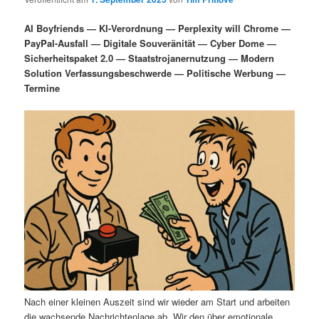
i
s
m
u
n
n
AI Boyfriends — KI-Verordnung — Perplexity will Chrome —
g
a
PayPal-Ausfall — Digitale Souveränität — Cyber Dome —
ä
n
e
v
Sicherheitspaket 2.0 — Staatstrojanernutzung — Modern
n
i
Solution Verfassungsbeschwerde — Politische Werbung —
r
d
g
Termine
a
e
ä
t
i
n
r
o
n
I
e
n
n
h
I
a
n
l
h
Nach einer kleinen Auszeit sind wir wieder am Start und arbeiten
die wachsende Nachrichtenlage ab. Wir den über emotionale