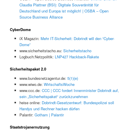
Claudia Plattner (BSI): Digitale Souveränität für
Deutschland und Europa ist möglich! | OSBA – Open
Source Business Alliance
CyberDome
iX Magazin:
Mehr IT-Sicherheit: Dobrindt will den “Cyber-
Dome”
www.sicherheitstacho.eu:
Sicherheitstacho
Logbuch:Netzpolitik:
LNP427 Hackback-Rakete
Sicherheitspaket 2.0
www.bundesnetzagentur.de:
5(1)(e)
www.wiwo.de:
WirtschaftsWoche
www.ccc.de:
CCC | CCC fordert Innenminister Dobrindt auf,
sein „Sicherheitspaket“ zurückzunehmen
heise online:
Dobrindt-Gesetzentwurf: Bundespolizei soll
Handys und Rechner hacken dürfen
Palantir:
Gotham | Palantir
Staatstrojanernutzung