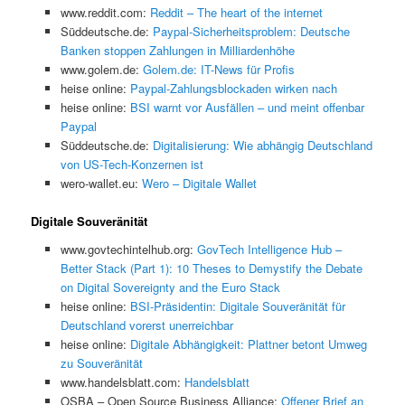
www.reddit.com:
Reddit – The heart of the internet
Süddeutsche.de:
Paypal-Sicherheitsproblem: Deutsche
Banken stoppen Zahlungen in Milliardenhöhe
www.golem.de:
Golem.de: IT-News für Profis
heise online:
Paypal-Zahlungsblockaden wirken nach
heise online:
BSI warnt vor Ausfällen – und meint offenbar
Paypal
Süddeutsche.de:
Digitalisierung: Wie abhängig Deutschland
von US-Tech-Konzernen ist
wero-wallet.eu:
Wero – Digitale Wallet
Digitale Souveränität
www.govtechintelhub.org:
GovTech Intelligence Hub –
Better Stack (Part 1): 10 Theses to Demystify the Debate
on Digital Sovereignty and the Euro Stack
heise online:
BSI-Präsidentin: Digitale Souveränität für
Deutschland vorerst unerreichbar
heise online:
Digitale Abhängigkeit: Plattner betont Umweg
zu Souveränität
www.handelsblatt.com:
Handelsblatt
OSBA – Open Source Business Alliance:
Offener Brief an