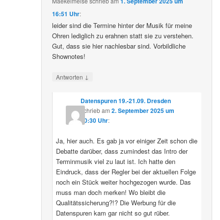
Maekelmeise
schrieb
am
1. September 2025 um
16:51 Uhr
:
leider sind die Termine hinter der Musik für meine
Ohren lediglich zu erahnen statt sie zu verstehen.
Gut, dass sie hier nachlesbar sind. Vorbildliche
Shownotes!
↓
Antworten
Datenspuren 19.-21.09. Dresden
schrieb
am
2. September 2025 um
10:30 Uhr
:
Ja, hier auch. Es gab ja vor einiger Zeit schon die
Debatte darüber, dass zumindest das Intro der
Terminmusik viel zu laut ist. Ich hatte den
Eindruck, dass der Regler bei der aktuellen Folge
noch ein Stück weiter hochgezogen wurde. Das
muss man doch merken! Wo bleibt die
Qualitätssicherung?!? Die Werbung für die
Datenspuren kam gar nicht so gut rüber.