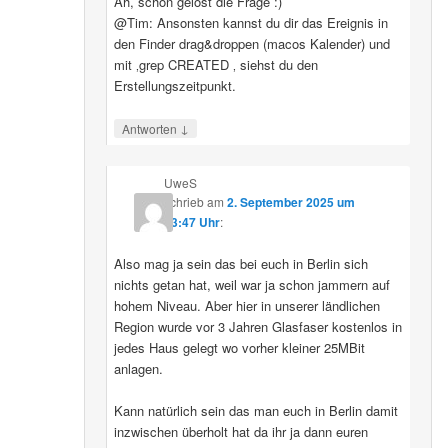
Ah, schon gelöst die Frage :)
@Tim: Ansonsten kannst du dir das Ereignis in
den Finder drag&droppen (macos Kalender) und
mit ‚grep CREATED ‚ siehst du den
Erstellungszeitpunkt.
↓
Antworten
UweS
schrieb
am
2. September 2025 um
13:47 Uhr
:
Also mag ja sein das bei euch in Berlin sich
nichts getan hat, weil war ja schon jammern auf
hohem Niveau. Aber hier in unserer ländlichen
Region wurde vor 3 Jahren Glasfaser kostenlos in
jedes Haus gelegt wo vorher kleiner 25MBit
anlagen.
Kann natürlich sein das man euch in Berlin damit
inzwischen überholt hat da ihr ja dann euren