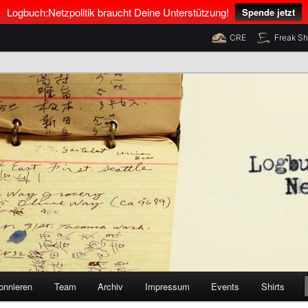
Logbuch:Netzpolitik braucht Deine Unterstützung!
Spende jetzt
CRE
Freak S
nus Neumann und Tim Pritlove
olitik
onnieren
Team
Archiv
Impressum
Events
Shirts