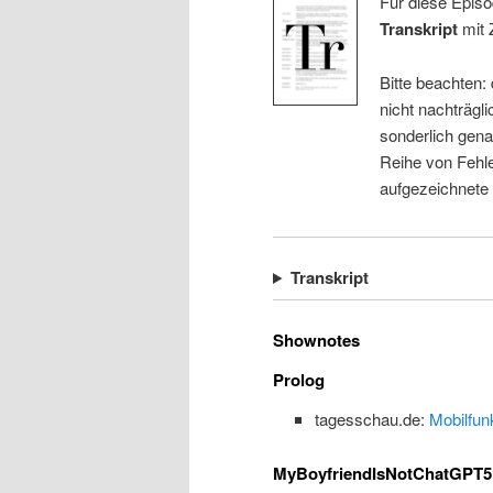
Für diese Episo
Transkript
mit 
Bitte beachten:
nicht nachträgli
sonderlich gena
Reihe von Fehle
aufgezeichnete
Transkript
Shownotes
Prolog
tagesschau.de:
Mobilfun
MyBoyfriendIsNotChatGPT5