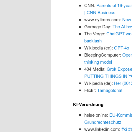
CNN:
Parents of 16-yea
| CNN Business
www.nytimes.com:
New 
Garbage Day:
The AI boy
The Verge:
ChatGPT won’
backlash
Wikipedia (en):
GPT-4o
BleepingComputer:
Open
thinking model
404 Media:
Grok Exposes
PUTTING THINGS IN Y
Wikipedia (de):
Her (201
Flickr:
Tamagotcha!
KI-Verordnung
heise online:
EU-Kommissi
Grundrechteschutz
www.linkedin.com:
#ki #