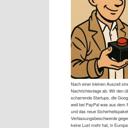
n
r
I
e
n
n
h
I
a
n
l
h
Nach einer kleinen Auszeit si
t
a
Nachrichtenlage ab. Wir den 
scharrende Startups, die Goog
s
l
weil bei PayPal was aus dem R
und das neue Sicherheitspaket,
p
t
Verfassungsbeschwerde gegen 
keine Lust mehr hat, in Europa