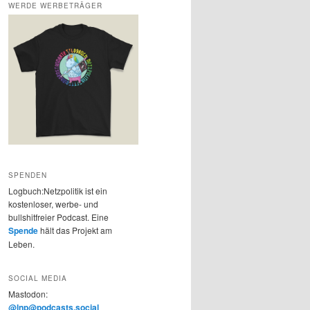
WERDE WERBETRÄGER
SPENDEN
Logbuch:Netzpolitik ist ein
kostenloser, werbe- und
bullshitfreier Podcast. Eine
Spende
hält das Projekt am
Leben.
SOCIAL MEDIA
Mastodon:
@lnp@podcasts.social