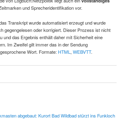
de von Logbuch:Netzpolitik liegt auch ein
vollständiges
Zeitmarken und Sprecheridentifikation vor.
 das Transkript wurde automatisiert erzeugt und wurde
ch gegengelesen oder korrigiert. Dieser Prozess ist nicht
u und das Ergebnis enthält daher mit Sicherheit eine
rn. Im Zweifel gilt immer das in der Sendung
 gesprochene Wort. Formate:
HTML
,
WEBVTT
.
kmasten abgebaut: Kurort Bad Wildbad stürzt ins Funkloch