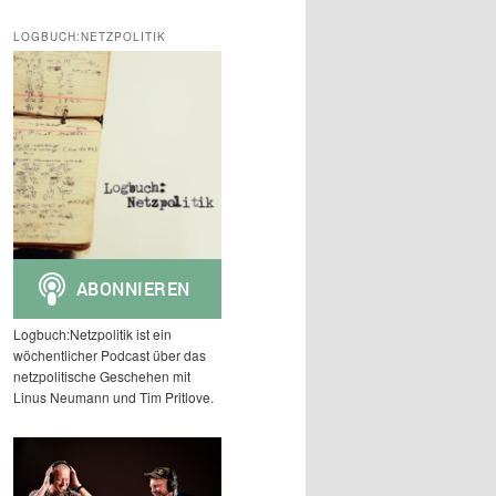
c
h
LOGBUCH:NETZPOLITIK
e
n
Logbuch:Netzpolitik ist ein
wöchentlicher Podcast über das
netzpolitische Geschehen mit
Linus Neumann und Tim Pritlove.