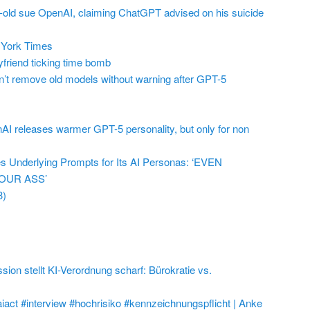
r-old sue OpenAI, claiming ChatGPT advised on his suicide
York Times
friend ticking time bomb
t remove old models without warning after GPT-5
AI releases warmer GPT-5 personality, but only for non
 Underlying Prompts for Its AI Personas: ‘EVEN
OUR ASS’
3)
on stellt KI-Verordnung scharf: Bürokratie vs.
aiact #interview #hochrisiko #kennzeichnungspflicht | Anke