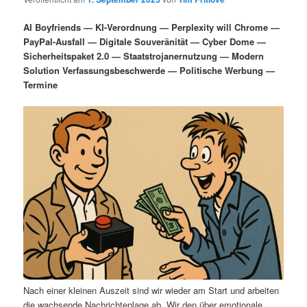
i
s
m
u
n
n
AI Boyfriends — KI-Verordnung — Perplexity will Chrome —
g
a
PayPal-Ausfall — Digitale Souveränität — Cyber Dome —
ä
n
e
v
Sicherheitspaket 2.0 — Staatstrojanernutzung — Modern
n
i
Solution Verfassungsbeschwerde — Politische Werbung —
r
d
g
Termine
a
e
ä
t
i
n
r
o
n
I
e
n
n
h
I
a
n
l
h
Nach einer kleinen Auszeit sind wir wieder am Start und arbeiten
die wachsende Nachrichtenlage ab. Wir den über emotionale