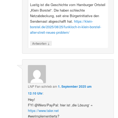
Lustig ist die Geschichte vom Hamburger Ortsteil
„Klein Borstel“. Die haben schlechte
Netzabdeckung, seit eine Bürgerinitiative den
Sendemast abgeschafft hat.
https://klein-
borstel.de/2025/08/25/funkloch-in-klein-borstel-
alter-streit-neues-problem/
↓
Antworten
LNP Fan
schrieb
am
1. September 2025 um
12:10 Uhr
:
Hey!
FYI @Wero/PayPal: hier ist ‚die Lösung‘ =
https://www.taler.net
#werimplementierts?