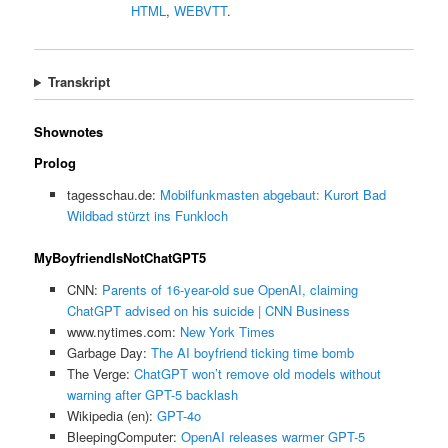
HTML
,
WEBVTT
.
Transkript
Shownotes
Prolog
tagesschau.de:
Mobilfunkmasten abgebaut: Kurort Bad
Wildbad stürzt ins Funkloch
MyBoyfriendIsNotChatGPT5
CNN:
Parents of 16-year-old sue OpenAI, claiming
ChatGPT advised on his suicide | CNN Business
www.nytimes.com:
New York Times
Garbage Day:
The AI boyfriend ticking time bomb
The Verge:
ChatGPT won’t remove old models without
warning after GPT-5 backlash
Wikipedia (en):
GPT-4o
BleepingComputer:
OpenAI releases warmer GPT-5