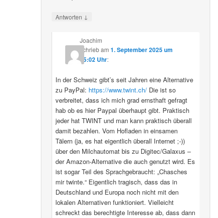
↓
Antworten
Joachim
schrieb
am
1. September 2025 um
15:02 Uhr
:
In der Schweiz gibt’s seit Jahren eine Alternative
zu PayPal:
https://www.twint.ch/
Die ist so
verbreitet, dass ich mich grad ernsthaft gefragt
hab ob es hier Paypal überhaupt gibt. Praktisch
jeder hat TWINT und man kann praktisch überall
damit bezahlen. Vom Hofladen in einsamen
Tälern (ja, es hat eigentlich überall Internet ;-))
über den Milchautomat bis zu Digitec/Galaxus –
der Amazon-Alternative die auch genutzt wird. Es
ist sogar Teil des Sprachgebraucht: „Chasches
mir twinte.“ Eigentlich tragisch, dass das in
Deutschland und Europa noch nicht mit den
lokalen Alternativen funktioniert. Vielleicht
schreckt das berechtigte Interesse ab, dass dann