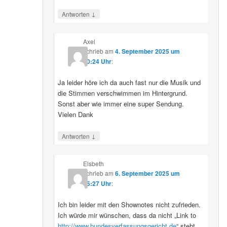
↓
Antworten
Axel
schrieb
am
4. September 2025 um
10:24 Uhr
:
Ja leider höre ich da auch fast nur die Musik und
die Stimmen verschwimmen im Hintergrund.
Sonst aber wie immer eine super Sendung.
Vielen Dank
↓
Antworten
Elsbeth
schrieb
am
6. September 2025 um
15:27 Uhr
:
Ich bin leider mit den Shownotes nicht zufrieden.
Ich würde mir wünschen, dass da nicht „Link to
http://www.bundesverfassungsgericht.de
“ steht,