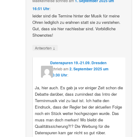
Maekelmeise
schrieb
am
1. September 2025 um
16:51 Uhr
:
leider sind die Termine hinter der Musik für meine
Ohren lediglich zu erahnen statt sie zu verstehen.
Gut, dass sie hier nachlesbar sind. Vorbildliche
Shownotes!
↓
Antworten
Datenspuren 19.-21.09. Dresden
schrieb
am
2. September 2025 um
10:30 Uhr
:
Ja, hier auch. Es gab ja vor einiger Zeit schon die
Debatte darüber, dass zumindest das Intro der
Terminmusik viel zu laut ist. Ich hatte den
Eindruck, dass der Regler bei der aktuellen Folge
noch ein Stück weiter hochgezogen wurde. Das
muss man doch merken! Wo bleibt die
Qualitätssicherung?!? Die Werbung für die
Datenspuren kam gar nicht so gut rüber.