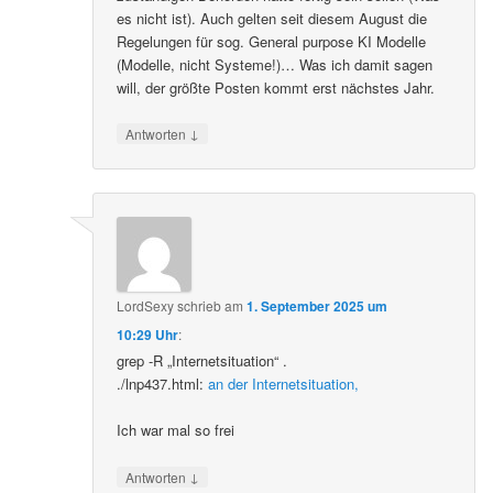
es nicht ist). Auch gelten seit diesem August die
Regelungen für sog. General purpose KI Modelle
(Modelle, nicht Systeme!)… Was ich damit sagen
will, der größte Posten kommt erst nächstes Jahr.
↓
Antworten
LordSexy
schrieb
am
1. September 2025 um
10:29 Uhr
:
grep -R „Internetsituation“ .
./lnp437.html:
an der Internetsituation,
Ich war mal so frei
↓
Antworten