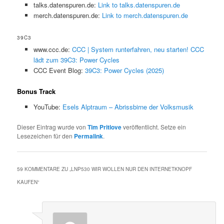
talks.datenspuren.de:
Link to talks.datenspuren.de
merch.datenspuren.de:
Link to merch.datenspuren.de
39C3
www.ccc.de:
CCC | System runterfahren, neu starten! CCC
lädt zum 39C3: Power Cycles
CCC Event Blog:
39C3: Power Cycles (2025)
Bonus Track
YouTube:
Esels Alptraum – Abrissbirne der Volksmusik
Dieser Eintrag wurde von
Tim Pritlove
veröffentlicht. Setze ein
Lesezeichen für den
Permalink
.
59 KOMMENTARE ZU „
LNP530 WIR WOLLEN NUR DEN INTERNETKNOPF
KAUFEN
“