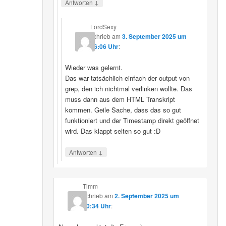
↓
Antworten
LordSexy
schrieb
am
3. September 2025 um
16:06 Uhr
:
Wieder was gelernt.
Das war tatsächlich einfach der output von
grep, den ich nichtmal verlinken wollte. Das
muss dann aus dem HTML Transkript
kommen. Geile Sache, dass das so gut
funktioniert und der Timestamp direkt geöffnet
wird. Das klappt selten so gut :D
↓
Antworten
Timm
schrieb
am
2. September 2025 um
10:34 Uhr
: