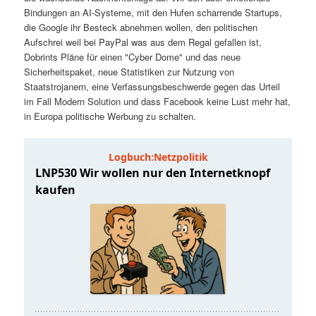
t
a
Bindungen an AI-Systeme, mit den Hufen scharrende Startups,
die Google ihr Besteck abnehmen wollen, den politischen
s
l
Aufschrei weil bei PayPal was aus dem Regal gefallen ist,
Dobrints Pläne für einen "Cyber Dome" und das neue
p
t
Sicherheitspaket, neue Statistiken zur Nutzung von
Staatstrojanern, eine Verfassungsbeschwerde gegen das Urteil
im Fall Modern Solution und dass Facebook keine Lust mehr hat,
r
s
in Europa politische Werbung zu schalten.
i
p
n
r
g
i
e
n
n
g
e
n