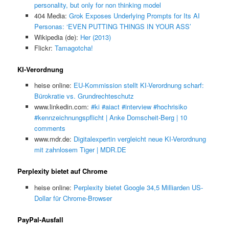
personality, but only for non thinking model
404 Media:
Grok Exposes Underlying Prompts for Its AI
Personas: ‘EVEN PUTTING THINGS IN YOUR ASS’
Wikipedia (de):
Her (2013)
Flickr:
Tamagotcha!
KI-Verordnung
heise online:
EU-Kommission stellt KI-Verordnung scharf:
Bürokratie vs. Grundrechteschutz
www.linkedin.com:
#ki #aiact #interview #hochrisiko
#kennzeichnungspflicht | Anke Domscheit-Berg | 10
comments
www.mdr.de:
Digitalexpertin vergleicht neue KI-Verordnung
mit zahnlosem Tiger | MDR.DE
Perplexity bietet auf Chrome
heise online:
Perplexity bietet Google 34,5 Milliarden US-
Dollar für Chrome-Browser
PayPal-Ausfall