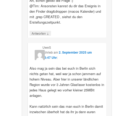
Ah, schon gelöst die Frage :)
@Tim: Ansonsten kannst du dir das Ereignis in
den Finder drag&droppen (macos Kalender) und
mit ‚grep CREATED ‚ siehst du den
Erstellungszeitpunkt.
↓
Antworten
UweS
schrieb
am
2. September 2025 um
13:47 Uhr
:
Also mag ja sein das bei euch in Berlin sich
nichts getan hat, weil war ja schon jammern auf
hohem Niveau. Aber hier in unserer ländlichen
Region wurde vor 3 Jahren Glasfaser kostenlos in
jedes Haus gelegt wo vorher kleiner 25MBit
anlagen.
Kann natürlich sein das man euch in Berlin damit
inzwischen überholt hat da ihr ja dann euren