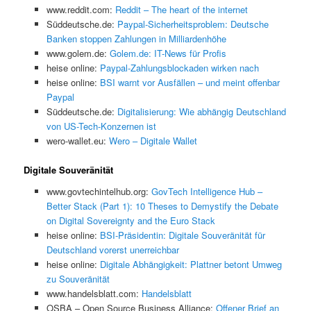
www.reddit.com:
Reddit – The heart of the internet
Süddeutsche.de:
Paypal-Sicherheitsproblem: Deutsche
Banken stoppen Zahlungen in Milliardenhöhe
www.golem.de:
Golem.de: IT-News für Profis
heise online:
Paypal-Zahlungsblockaden wirken nach
heise online:
BSI warnt vor Ausfällen – und meint offenbar
Paypal
Süddeutsche.de:
Digitalisierung: Wie abhängig Deutschland
von US-Tech-Konzernen ist
wero-wallet.eu:
Wero – Digitale Wallet
Digitale Souveränität
www.govtechintelhub.org:
GovTech Intelligence Hub –
Better Stack (Part 1): 10 Theses to Demystify the Debate
on Digital Sovereignty and the Euro Stack
heise online:
BSI-Präsidentin: Digitale Souveränität für
Deutschland vorerst unerreichbar
heise online:
Digitale Abhängigkeit: Plattner betont Umweg
zu Souveränität
www.handelsblatt.com:
Handelsblatt
OSBA – Open Source Business Alliance:
Offener Brief an