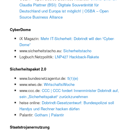
Claudia Plattner (BSI): Digitale Souveränität für
Deutschland und Europa ist möglich! | OSBA – Open
Source Business Alliance
CyberDome
iX Magazin:
Mehr IT-Sicherheit: Dobrindt will den “Cyber-
Dome”
www.sicherheitstacho.eu:
Sicherheitstacho
Logbuch:Netzpolitik:
LNP427 Hackback-Rakete
Sicherheitspaket 2.0
www.bundesnetzagentur.de:
5(1)(e)
www.wiwo.de:
WirtschaftsWoche
www.ccc.de:
CCC | CCC fordert Innenminister Dobrindt auf,
sein „Sicherheitspaket“ zurückzunehmen
heise online:
Dobrindt-Gesetzentwurf: Bundespolizei soll
Handys und Rechner hacken dürfen
Palantir:
Gotham | Palantir
Staatstrojanernutzung