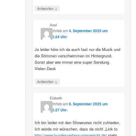
↓
Antworten
Axel
schrieb
am
4. September 2025 um
10:24 Uhr
:
Ja leider höre ich da auch fast nur die Musik und
die Stimmen verschwimmen im Hintergrund.
Sonst aber wie immer eine super Sendung.
Vielen Dank
↓
Antworten
Elsbeth
schrieb
am
6. September 2025 um
15:27 Uhr
:
Ich bin leider mit den Shownotes nicht zufrieden.
Ich würde mir wünschen, dass da nicht „Link to
http://www.bundesverfassungsgericht.de
“ steht,