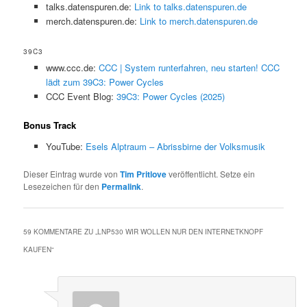
talks.datenspuren.de:
Link to talks.datenspuren.de
merch.datenspuren.de:
Link to merch.datenspuren.de
39C3
www.ccc.de:
CCC | System runterfahren, neu starten! CCC
lädt zum 39C3: Power Cycles
CCC Event Blog:
39C3: Power Cycles (2025)
Bonus Track
YouTube:
Esels Alptraum – Abrissbirne der Volksmusik
Dieser Eintrag wurde von
Tim Pritlove
veröffentlicht. Setze ein
Lesezeichen für den
Permalink
.
59 KOMMENTARE ZU „
LNP530 WIR WOLLEN NUR DEN INTERNETKNOPF
KAUFEN
“