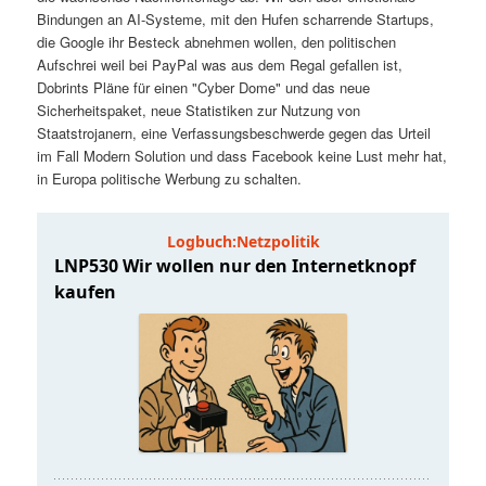
t
a
Bindungen an AI-Systeme, mit den Hufen scharrende Startups,
die Google ihr Besteck abnehmen wollen, den politischen
s
l
Aufschrei weil bei PayPal was aus dem Regal gefallen ist,
Dobrints Pläne für einen "Cyber Dome" und das neue
p
t
Sicherheitspaket, neue Statistiken zur Nutzung von
Staatstrojanern, eine Verfassungsbeschwerde gegen das Urteil
im Fall Modern Solution und dass Facebook keine Lust mehr hat,
r
s
in Europa politische Werbung zu schalten.
i
p
n
r
g
i
e
n
n
g
e
n