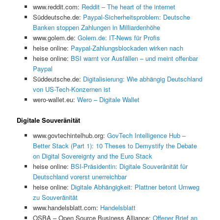
www.reddit.com:
Reddit – The heart of the internet
Süddeutsche.de:
Paypal-Sicherheitsproblem: Deutsche
Banken stoppen Zahlungen in Milliardenhöhe
www.golem.de:
Golem.de: IT-News für Profis
heise online:
Paypal-Zahlungsblockaden wirken nach
heise online:
BSI warnt vor Ausfällen – und meint offenbar
Paypal
Süddeutsche.de:
Digitalisierung: Wie abhängig Deutschland
von US-Tech-Konzernen ist
wero-wallet.eu:
Wero – Digitale Wallet
Digitale Souveränität
www.govtechintelhub.org:
GovTech Intelligence Hub –
Better Stack (Part 1): 10 Theses to Demystify the Debate
on Digital Sovereignty and the Euro Stack
heise online:
BSI-Präsidentin: Digitale Souveränität für
Deutschland vorerst unerreichbar
heise online:
Digitale Abhängigkeit: Plattner betont Umweg
zu Souveränität
www.handelsblatt.com:
Handelsblatt
OSBA – Open Source Business Alliance:
Offener Brief an