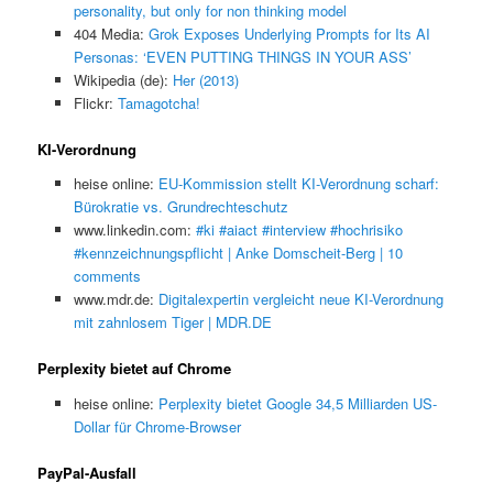
personality, but only for non thinking model
404 Media:
Grok Exposes Underlying Prompts for Its AI
Personas: ‘EVEN PUTTING THINGS IN YOUR ASS’
Wikipedia (de):
Her (2013)
Flickr:
Tamagotcha!
KI-Verordnung
heise online:
EU-Kommission stellt KI-Verordnung scharf:
Bürokratie vs. Grundrechteschutz
www.linkedin.com:
#ki #aiact #interview #hochrisiko
#kennzeichnungspflicht | Anke Domscheit-Berg | 10
comments
www.mdr.de:
Digitalexpertin vergleicht neue KI-Verordnung
mit zahnlosem Tiger | MDR.DE
Perplexity bietet auf Chrome
heise online:
Perplexity bietet Google 34,5 Milliarden US-
Dollar für Chrome-Browser
PayPal-Ausfall