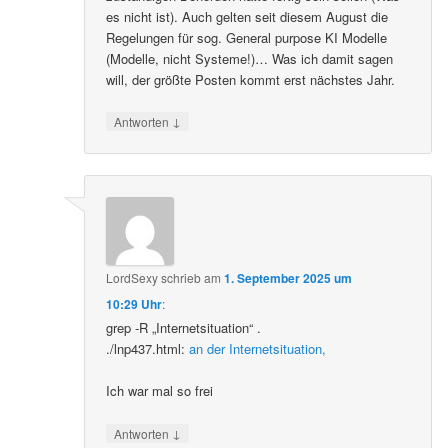
es nicht ist). Auch gelten seit diesem August die
Regelungen für sog. General purpose KI Modelle
(Modelle, nicht Systeme!)… Was ich damit sagen
will, der größte Posten kommt erst nächstes Jahr.
↓
Antworten
LordSexy
schrieb
am
1. September 2025 um
10:29 Uhr
:
grep -R „Internetsituation“ .
./lnp437.html:
an der Internetsituation,
Ich war mal so frei
↓
Antworten