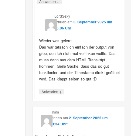
↓
Antworten
LordSexy
schrieb
am
3. September 2025 um
16:06 Uhr
:
Wieder was gelernt.
Das war tatsächlich einfach der output von
grep, den ich nichtmal verlinken wollte. Das
muss dann aus dem HTML Transkript
kommen. Geile Sache, dass das so gut
funktioniert und der Timestamp direkt geöffnet
wird. Das klappt selten so gut :D
↓
Antworten
Timm
schrieb
am
2. September 2025 um
10:34 Uhr
: