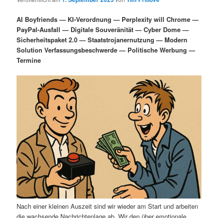
i
s
m
u
n
n
AI Boyfriends — KI-Verordnung — Perplexity will Chrome —
g
a
PayPal-Ausfall — Digitale Souveränität — Cyber Dome —
ä
n
e
v
Sicherheitspaket 2.0 — Staatstrojanernutzung — Modern
n
i
Solution Verfassungsbeschwerde — Politische Werbung —
r
d
g
Termine
a
e
ä
t
i
n
r
o
n
I
e
n
n
h
I
a
n
l
h
Nach einer kleinen Auszeit sind wir wieder am Start und arbeiten
die wachsende Nachrichtenlage ab. Wir den über emotionale