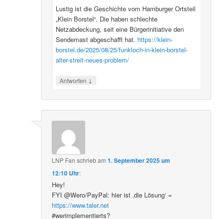
Lustig ist die Geschichte vom Hamburger Ortsteil
„Klein Borstel“. Die haben schlechte
Netzabdeckung, seit eine Bürgerinitiative den
Sendemast abgeschafft hat.
https://klein-
borstel.de/2025/08/25/funkloch-in-klein-borstel-
alter-streit-neues-problem/
↓
Antworten
LNP Fan
schrieb
am
1. September 2025 um
12:10 Uhr
:
Hey!
FYI @Wero/PayPal: hier ist ‚die Lösung‘ =
https://www.taler.net
#werimplementierts?