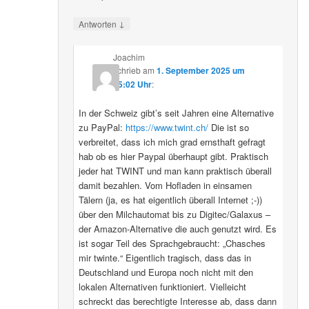
↓
Antworten
Joachim
schrieb
am
1. September 2025 um
15:02 Uhr
:
In der Schweiz gibt’s seit Jahren eine Alternative
zu PayPal:
https://www.twint.ch/
Die ist so
verbreitet, dass ich mich grad ernsthaft gefragt
hab ob es hier Paypal überhaupt gibt. Praktisch
jeder hat TWINT und man kann praktisch überall
damit bezahlen. Vom Hofladen in einsamen
Tälern (ja, es hat eigentlich überall Internet ;-))
über den Milchautomat bis zu Digitec/Galaxus –
der Amazon-Alternative die auch genutzt wird. Es
ist sogar Teil des Sprachgebraucht: „Chasches
mir twinte.“ Eigentlich tragisch, dass das in
Deutschland und Europa noch nicht mit den
lokalen Alternativen funktioniert. Vielleicht
schreckt das berechtigte Interesse ab, dass dann