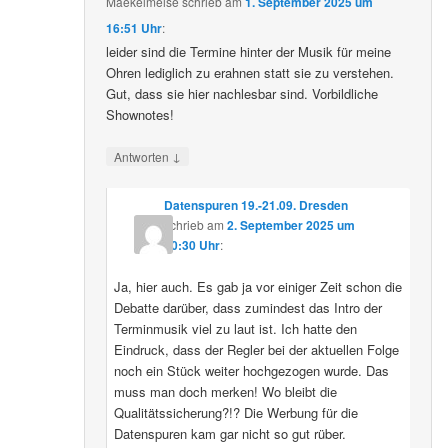
Maekelmeise
schrieb
am
1. September 2025 um
16:51 Uhr
:
leider sind die Termine hinter der Musik für meine
Ohren lediglich zu erahnen statt sie zu verstehen.
Gut, dass sie hier nachlesbar sind. Vorbildliche
Shownotes!
↓
Antworten
Datenspuren 19.-21.09. Dresden
schrieb
am
2. September 2025 um
10:30 Uhr
:
Ja, hier auch. Es gab ja vor einiger Zeit schon die
Debatte darüber, dass zumindest das Intro der
Terminmusik viel zu laut ist. Ich hatte den
Eindruck, dass der Regler bei der aktuellen Folge
noch ein Stück weiter hochgezogen wurde. Das
muss man doch merken! Wo bleibt die
Qualitätssicherung?!? Die Werbung für die
Datenspuren kam gar nicht so gut rüber.