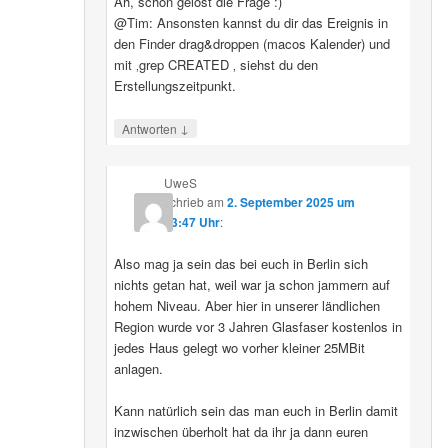
Ah, schon gelöst die Frage :)
@Tim: Ansonsten kannst du dir das Ereignis in
den Finder drag&droppen (macos Kalender) und
mit ‚grep CREATED ‚ siehst du den
Erstellungszeitpunkt.
↓
Antworten
UweS
schrieb
am
2. September 2025 um
13:47 Uhr
:
Also mag ja sein das bei euch in Berlin sich
nichts getan hat, weil war ja schon jammern auf
hohem Niveau. Aber hier in unserer ländlichen
Region wurde vor 3 Jahren Glasfaser kostenlos in
jedes Haus gelegt wo vorher kleiner 25MBit
anlagen.
Kann natürlich sein das man euch in Berlin damit
inzwischen überholt hat da ihr ja dann euren