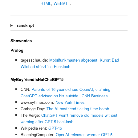
HTML
,
WEBVTT
.
Transkript
Shownotes
Prolog
tagesschau.de:
Mobilfunkmasten abgebaut: Kurort Bad
Wildbad stürzt ins Funkloch
MyBoyfriendIsNotChatGPT5
CNN:
Parents of 16-year-old sue OpenAI, claiming
ChatGPT advised on his suicide | CNN Business
www.nytimes.com:
New York Times
Garbage Day:
The AI boyfriend ticking time bomb
The Verge:
ChatGPT won’t remove old models without
warning after GPT-5 backlash
Wikipedia (en):
GPT-4o
BleepingComputer:
OpenAI releases warmer GPT-5