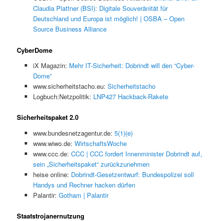
Claudia Plattner (BSI): Digitale Souveränität für
Deutschland und Europa ist möglich! | OSBA – Open
Source Business Alliance
CyberDome
iX Magazin:
Mehr IT-Sicherheit: Dobrindt will den “Cyber-
Dome”
www.sicherheitstacho.eu:
Sicherheitstacho
Logbuch:Netzpolitik:
LNP427 Hackback-Rakete
Sicherheitspaket 2.0
www.bundesnetzagentur.de:
5(1)(e)
www.wiwo.de:
WirtschaftsWoche
www.ccc.de:
CCC | CCC fordert Innenminister Dobrindt auf,
sein „Sicherheitspaket“ zurückzunehmen
heise online:
Dobrindt-Gesetzentwurf: Bundespolizei soll
Handys und Rechner hacken dürfen
Palantir:
Gotham | Palantir
Staatstrojanernutzung