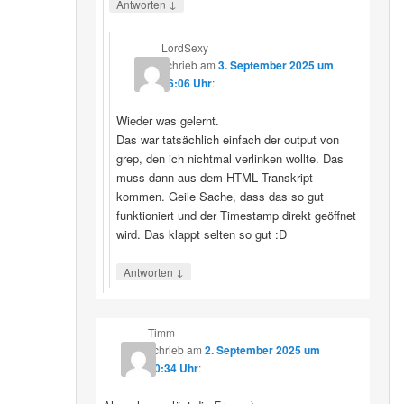
↓
Antworten
LordSexy
schrieb
am
3. September 2025 um
16:06 Uhr
:
Wieder was gelernt.
Das war tatsächlich einfach der output von
grep, den ich nichtmal verlinken wollte. Das
muss dann aus dem HTML Transkript
kommen. Geile Sache, dass das so gut
funktioniert und der Timestamp direkt geöffnet
wird. Das klappt selten so gut :D
↓
Antworten
Timm
schrieb
am
2. September 2025 um
10:34 Uhr
: