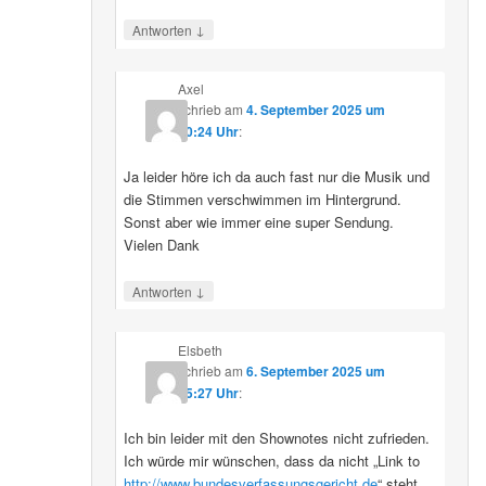
↓
Antworten
Axel
schrieb
am
4. September 2025 um
10:24 Uhr
:
Ja leider höre ich da auch fast nur die Musik und
die Stimmen verschwimmen im Hintergrund.
Sonst aber wie immer eine super Sendung.
Vielen Dank
↓
Antworten
Elsbeth
schrieb
am
6. September 2025 um
15:27 Uhr
:
Ich bin leider mit den Shownotes nicht zufrieden.
Ich würde mir wünschen, dass da nicht „Link to
http://www.bundesverfassungsgericht.de
“ steht,