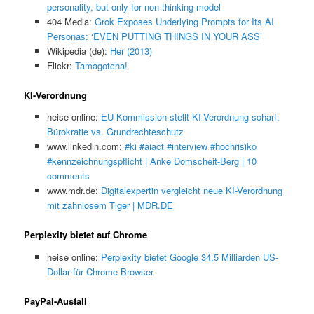
personality, but only for non thinking model
404 Media:
Grok Exposes Underlying Prompts for Its AI
Personas: ‘EVEN PUTTING THINGS IN YOUR ASS’
Wikipedia (de):
Her (2013)
Flickr:
Tamagotcha!
KI-Verordnung
heise online:
EU-Kommission stellt KI-Verordnung scharf:
Bürokratie vs. Grundrechteschutz
www.linkedin.com:
#ki #aiact #interview #hochrisiko
#kennzeichnungspflicht | Anke Domscheit-Berg | 10
comments
www.mdr.de:
Digitalexpertin vergleicht neue KI-Verordnung
mit zahnlosem Tiger | MDR.DE
Perplexity bietet auf Chrome
heise online:
Perplexity bietet Google 34,5 Milliarden US-
Dollar für Chrome-Browser
PayPal-Ausfall