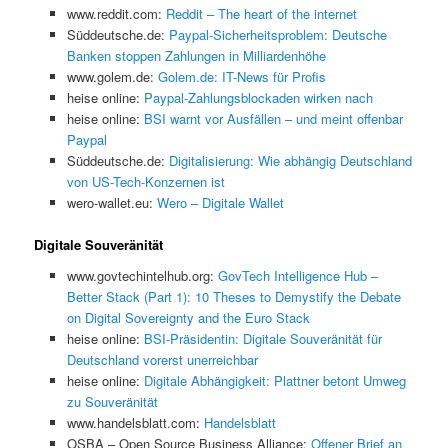
www.reddit.com:
Reddit – The heart of the internet
Süddeutsche.de:
Paypal-Sicherheitsproblem: Deutsche
Banken stoppen Zahlungen in Milliardenhöhe
www.golem.de:
Golem.de: IT-News für Profis
heise online:
Paypal-Zahlungsblockaden wirken nach
heise online:
BSI warnt vor Ausfällen – und meint offenbar
Paypal
Süddeutsche.de:
Digitalisierung: Wie abhängig Deutschland
von US-Tech-Konzernen ist
wero-wallet.eu:
Wero – Digitale Wallet
Digitale Souveränität
www.govtechintelhub.org:
GovTech Intelligence Hub –
Better Stack (Part 1): 10 Theses to Demystify the Debate
on Digital Sovereignty and the Euro Stack
heise online:
BSI-Präsidentin: Digitale Souveränität für
Deutschland vorerst unerreichbar
heise online:
Digitale Abhängigkeit: Plattner betont Umweg
zu Souveränität
www.handelsblatt.com:
Handelsblatt
OSBA – Open Source Business Alliance:
Offener Brief an