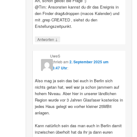
Ah, schon gelöst die Frage :)
@Tim: Ansonsten kannst du dir das Ereignis in
den Finder drag&droppen (macos Kalender) und
mit ‚grep CREATED ‚ siehst du den
Erstellungszeitpunkt.
↓
Antworten
UweS
schrieb
am
2. September 2025 um
13:47 Uhr
:
Also mag ja sein das bei euch in Berlin sich
nichts getan hat, weil war ja schon jammern auf
hohem Niveau. Aber hier in unserer ländlichen
Region wurde vor 3 Jahren Glasfaser kostenlos in
jedes Haus gelegt wo vorher kleiner 25MBit
anlagen.
Kann natürlich sein das man euch in Berlin damit
inzwischen überholt hat da ihr ja dann euren