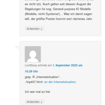
es nicht ist). Auch gelten seit diesem August die
Regelungen für sog. General purpose KI Modelle
(Modelle, nicht Systeme!)… Was ich damit sagen
will, der größte Posten kommt erst nächstes Jahr.
↓
Antworten
LordSexy
schrieb
am
1. September 2025 um
10:29 Uhr
:
grep -R „Internetsituation“ .
./lnp437.html:
an der Internetsituation,
Ich war mal so frei
↓
Antworten