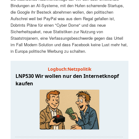
t
a
Bindungen an AI-Systeme, mit den Hufen scharrende Startups,
die Google ihr Besteck abnehmen wollen, den politischen
s
l
Aufschrei weil bei PayPal was aus dem Regal gefallen ist,
Dobrints Pläne für einen "Cyber Dome" und das neue
p
t
Sicherheitspaket, neue Statistiken zur Nutzung von
Staatstrojanern, eine Verfassungsbeschwerde gegen das Urteil
im Fall Modern Solution und dass Facebook keine Lust mehr hat,
r
s
in Europa politische Werbung zu schalten.
i
p
n
r
g
i
e
n
n
g
e
n