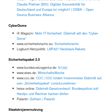
Claudia Plattner (BSI): Digitale Souveränität für
Deutschland und Europa ist möglich! | OSBA – Open
Source Business Alliance
CyberDome
iX Magazin:
Mehr IT-Sicherheit: Dobrindt will den “Cyber-
Dome”
www.sicherheitstacho.eu:
Sicherheitstacho
Logbuch:Netzpolitik:
LNP427 Hackback-Rakete
Sicherheitspaket 2.0
www.bundesnetzagentur.de:
5(1)(e)
www.wiwo.de:
WirtschaftsWoche
www.ccc.de:
CCC | CCC fordert Innenminister Dobrindt auf,
sein „Sicherheitspaket“ zurückzunehmen
heise online:
Dobrindt-Gesetzentwurf: Bundespolizei soll
Handys und Rechner hacken dürfen
Palantir:
Gotham | Palantir
Staatstrojanernutzung