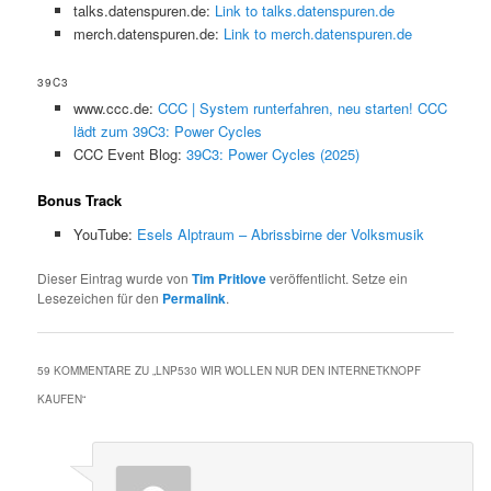
talks.datenspuren.de:
Link to talks.datenspuren.de
merch.datenspuren.de:
Link to merch.datenspuren.de
39C3
www.ccc.de:
CCC | System runterfahren, neu starten! CCC
lädt zum 39C3: Power Cycles
CCC Event Blog:
39C3: Power Cycles (2025)
Bonus Track
YouTube:
Esels Alptraum – Abrissbirne der Volksmusik
Dieser Eintrag wurde von
Tim Pritlove
veröffentlicht. Setze ein
Lesezeichen für den
Permalink
.
59 KOMMENTARE ZU „
LNP530 WIR WOLLEN NUR DEN INTERNETKNOPF
KAUFEN
“