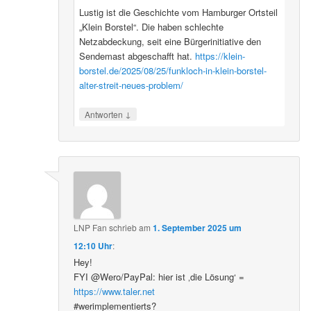
Lustig ist die Geschichte vom Hamburger Ortsteil
„Klein Borstel“. Die haben schlechte
Netzabdeckung, seit eine Bürgerinitiative den
Sendemast abgeschafft hat.
https://klein-
borstel.de/2025/08/25/funkloch-in-klein-borstel-
alter-streit-neues-problem/
↓
Antworten
LNP Fan
schrieb
am
1. September 2025 um
12:10 Uhr
:
Hey!
FYI @Wero/PayPal: hier ist ‚die Lösung‘ =
https://www.taler.net
#werimplementierts?