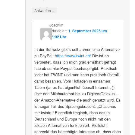
↓
Antworten
Joachim
schrieb
am
1. September 2025 um
15:02 Uhr
:
In der Schweiz gibt’s seit Jahren eine Alternative
zu PayPal:
https://www.twint.ch/
Die ist so
verbreitet, dass ich mich grad ernsthaft gefragt
hab ob es hier Paypal überhaupt gibt. Praktisch
jeder hat TWINT und man kann praktisch überall
damit bezahlen. Vom Hofladen in einsamen
Tälern (ja, es hat eigentlich überall Internet ;-))
über den Milchautomat bis zu Digitec/Galaxus –
der Amazon-Alternative die auch genutzt wird. Es
ist sogar Teil des Sprachgebraucht: „Chasches
mir twinte.“ Eigentlich tragisch, dass das in
Deutschland und Europa noch nicht mit den
lokalen Alternativen funktioniert. Vielleicht
schreckt das berechtigte Interesse ab, dass dann