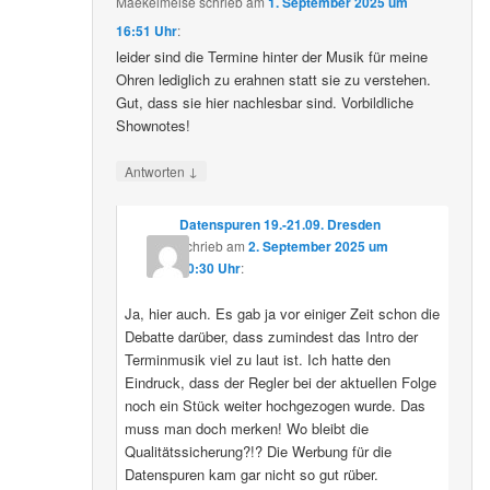
Maekelmeise
schrieb
am
1. September 2025 um
16:51 Uhr
:
leider sind die Termine hinter der Musik für meine
Ohren lediglich zu erahnen statt sie zu verstehen.
Gut, dass sie hier nachlesbar sind. Vorbildliche
Shownotes!
↓
Antworten
Datenspuren 19.-21.09. Dresden
schrieb
am
2. September 2025 um
10:30 Uhr
:
Ja, hier auch. Es gab ja vor einiger Zeit schon die
Debatte darüber, dass zumindest das Intro der
Terminmusik viel zu laut ist. Ich hatte den
Eindruck, dass der Regler bei der aktuellen Folge
noch ein Stück weiter hochgezogen wurde. Das
muss man doch merken! Wo bleibt die
Qualitätssicherung?!? Die Werbung für die
Datenspuren kam gar nicht so gut rüber.