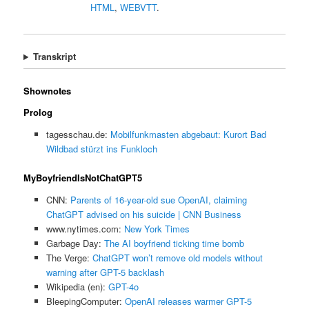
HTML
,
WEBVTT
.
Transkript
Shownotes
Prolog
tagesschau.de:
Mobilfunkmasten abgebaut: Kurort Bad
Wildbad stürzt ins Funkloch
MyBoyfriendIsNotChatGPT5
CNN:
Parents of 16-year-old sue OpenAI, claiming
ChatGPT advised on his suicide | CNN Business
www.nytimes.com:
New York Times
Garbage Day:
The AI boyfriend ticking time bomb
The Verge:
ChatGPT won’t remove old models without
warning after GPT-5 backlash
Wikipedia (en):
GPT-4o
BleepingComputer:
OpenAI releases warmer GPT-5