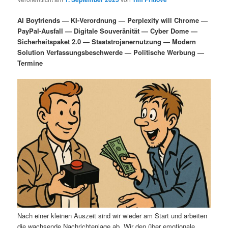
i
s
m
u
n
n
AI Boyfriends — KI-Verordnung — Perplexity will Chrome —
g
a
PayPal-Ausfall — Digitale Souveränität — Cyber Dome —
ä
n
e
v
Sicherheitspaket 2.0 — Staatstrojanernutzung — Modern
n
i
Solution Verfassungsbeschwerde — Politische Werbung —
r
d
g
Termine
a
e
ä
t
i
n
r
o
n
I
e
n
n
h
I
a
n
l
h
Nach einer kleinen Auszeit sind wir wieder am Start und arbeiten
die wachsende Nachrichtenlage ab. Wir den über emotionale