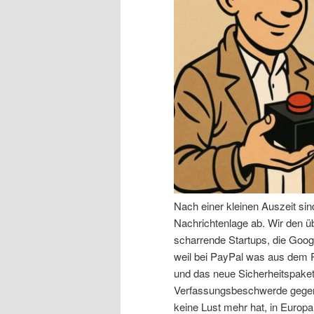
n
r
I
e
n
n
h
I
a
n
l
h
Nach einer kleinen Auszeit si
t
a
Nachrichtenlage ab. Wir den 
scharrende Startups, die Goog
s
l
weil bei PayPal was aus dem R
und das neue Sicherheitspaket,
p
t
Verfassungsbeschwerde gegen 
keine Lust mehr hat, in Europa