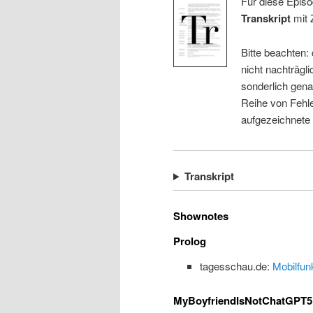
Für diese Episo
Transkript
mit 
Bitte beachten:
nicht nachträgli
sonderlich gena
Reihe von Fehle
aufgezeichnete
Transkript
Shownotes
Prolog
tagesschau.de:
Mobilfun
MyBoyfriendIsNotChatGPT5