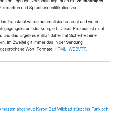
de von Logbuch:Netzpolitik liegt auch ein
vollständiges
Zeitmarken und Sprecheridentifikation vor.
 das Transkript wurde automatisiert erzeugt und wurde
ch gegengelesen oder korrigiert. Dieser Prozess ist nicht
u und das Ergebnis enthält daher mit Sicherheit eine
rn. Im Zweifel gilt immer das in der Sendung
 gesprochene Wort. Formate:
HTML
,
WEBVTT
.
kmasten abgebaut: Kurort Bad Wildbad stürzt ins Funkloch