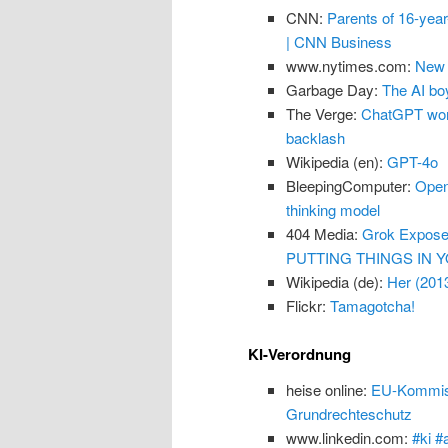
CNN:
Parents of 16-yea
| CNN Business
www.nytimes.com:
New 
Garbage Day:
The AI boy
The Verge:
ChatGPT won’
backlash
Wikipedia (en):
GPT-4o
BleepingComputer:
Open
thinking model
404 Media:
Grok Exposes
PUTTING THINGS IN Y
Wikipedia (de):
Her (201
Flickr:
Tamagotcha!
KI-Verordnung
heise online:
EU-Kommissi
Grundrechteschutz
www.linkedin.com:
#ki #