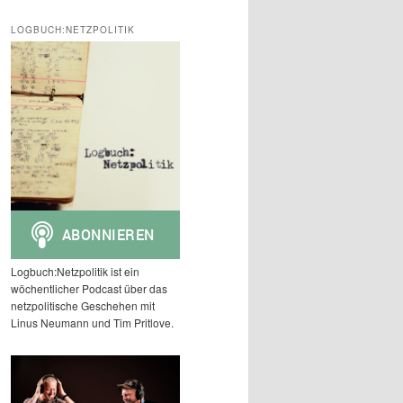
c
h
LOGBUCH:NETZPOLITIK
e
n
Logbuch:Netzpolitik ist ein
wöchentlicher Podcast über das
netzpolitische Geschehen mit
Linus Neumann und Tim Pritlove.