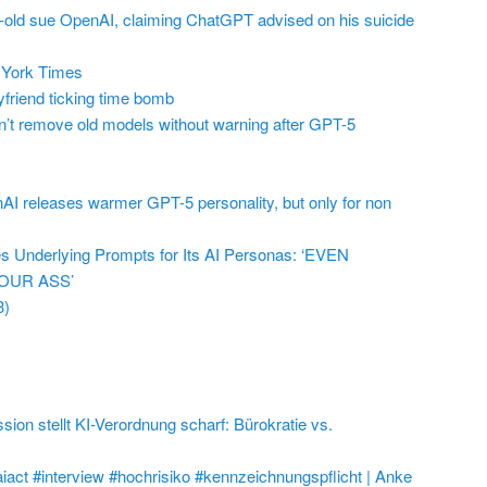
r-old sue OpenAI, claiming ChatGPT advised on his suicide
York Times
friend ticking time bomb
t remove old models without warning after GPT-5
AI releases warmer GPT-5 personality, but only for non
 Underlying Prompts for Its AI Personas: ‘EVEN
OUR ASS’
3)
on stellt KI-Verordnung scharf: Bürokratie vs.
aiact #interview #hochrisiko #kennzeichnungspflicht | Anke