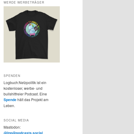
WERDE WERBETRÄGER
SPENDEN
Logbuch:Netzpolitik ist ein
kostenloser, werbe- und
bullshitfreier Podcast. Eine
Spende
hält das Projekt am
Leben.
SOCIAL MEDIA
Mastodon:
@lnp@podcasts.social