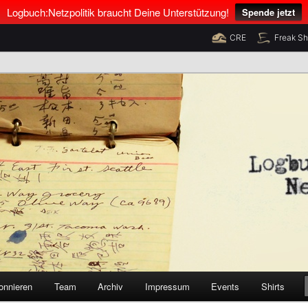
Logbuch:Netzpolitik braucht Deine Unterstützung!
Spende jetzt
CRE
Freak S
nus Neumann und Tim Pritlove
olitik
onnieren
Team
Archiv
Impressum
Events
Shirts