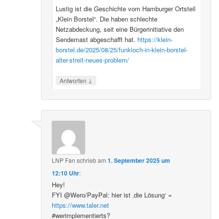
Lustig ist die Geschichte vom Hamburger Ortsteil
„Klein Borstel“. Die haben schlechte
Netzabdeckung, seit eine Bürgerinitiative den
Sendemast abgeschafft hat.
https://klein-
borstel.de/2025/08/25/funkloch-in-klein-borstel-
alter-streit-neues-problem/
↓
Antworten
LNP Fan
schrieb
am
1. September 2025 um
12:10 Uhr
:
Hey!
FYI @Wero/PayPal: hier ist ‚die Lösung‘ =
https://www.taler.net
#werimplementierts?