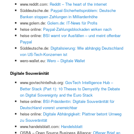
www.reddit.com:
Reddit – The heart of the internet
Süddeutsche.de:
Paypal-Sicherheitsproblem: Deutsche
Banken stoppen Zahlungen in Milliardenhöhe
www.golem.de:
Golem.de: IT-News für Profis
heise online:
Paypal-Zahlungsblockaden wirken nach
heise online:
BSI warnt vor Ausfällen – und meint offenbar
Paypal
Süddeutsche.de:
Digitalisierung: Wie abhängig Deutschland
von US-Tech-Konzernen ist
wero-wallet.eu:
Wero – Digitale Wallet
Digitale Souveränität
www.govtechintelhub.org:
GovTech Intelligence Hub –
Better Stack (Part 1): 10 Theses to Demystify the Debate
on Digital Sovereignty and the Euro Stack
heise online:
BSI-Präsidentin: Digitale Souveränität für
Deutschland vorerst unerreichbar
heise online:
Digitale Abhängigkeit: Plattner betont Umweg
zu Souveränität
www.handelsblatt.com:
Handelsblatt
OSBA – Open Source Business Alliance:
Offener Brief an