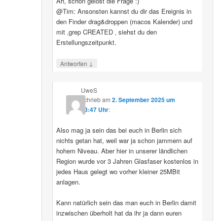
Ah, schon gelöst die Frage :)
@Tim: Ansonsten kannst du dir das Ereignis in
den Finder drag&droppen (macos Kalender) und
mit ‚grep CREATED ‚ siehst du den
Erstellungszeitpunkt.
↓
Antworten
UweS
schrieb
am
2. September 2025 um
13:47 Uhr
:
Also mag ja sein das bei euch in Berlin sich
nichts getan hat, weil war ja schon jammern auf
hohem Niveau. Aber hier in unserer ländlichen
Region wurde vor 3 Jahren Glasfaser kostenlos in
jedes Haus gelegt wo vorher kleiner 25MBit
anlagen.
Kann natürlich sein das man euch in Berlin damit
inzwischen überholt hat da ihr ja dann euren