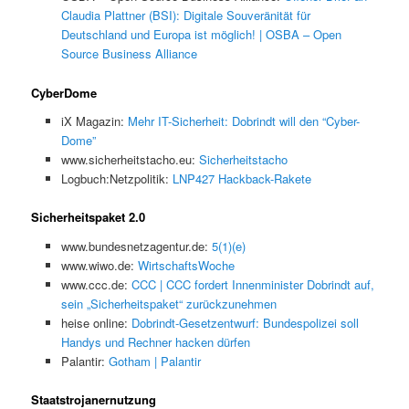
Claudia Plattner (BSI): Digitale Souveränität für
Deutschland und Europa ist möglich! | OSBA – Open
Source Business Alliance
CyberDome
iX Magazin:
Mehr IT-Sicherheit: Dobrindt will den “Cyber-
Dome”
www.sicherheitstacho.eu:
Sicherheitstacho
Logbuch:Netzpolitik:
LNP427 Hackback-Rakete
Sicherheitspaket 2.0
www.bundesnetzagentur.de:
5(1)(e)
www.wiwo.de:
WirtschaftsWoche
www.ccc.de:
CCC | CCC fordert Innenminister Dobrindt auf,
sein „Sicherheitspaket“ zurückzunehmen
heise online:
Dobrindt-Gesetzentwurf: Bundespolizei soll
Handys und Rechner hacken dürfen
Palantir:
Gotham | Palantir
Staatstrojanernutzung