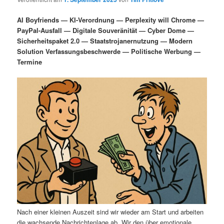
i
s
m
u
n
n
AI Boyfriends — KI-Verordnung — Perplexity will Chrome —
g
a
PayPal-Ausfall — Digitale Souveränität — Cyber Dome —
ä
n
e
v
Sicherheitspaket 2.0 — Staatstrojanernutzung — Modern
n
i
Solution Verfassungsbeschwerde — Politische Werbung —
r
d
g
Termine
a
e
ä
t
i
n
r
o
n
I
e
n
n
h
I
a
n
l
h
Nach einer kleinen Auszeit sind wir wieder am Start und arbeiten
die wachsende Nachrichtenlage ab. Wir den über emotionale