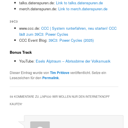
talks.datenspuren.de:
Link to talks.datenspuren.de
merch.datenspuren.de:
Link to merch.datenspuren.de
39C3
www.ccc.de:
CCC | System runterfahren, neu starten! CCC
lädt zum 39C3: Power Cycles
CCC Event Blog:
39C3: Power Cycles (2025)
Bonus Track
YouTube:
Esels Alptraum – Abrissbirne der Volksmusik
Dieser Eintrag wurde von
Tim Pritlove
veröffentlicht. Setze ein
Lesezeichen für den
Permalink
.
59 KOMMENTARE ZU „
LNP530 WIR WOLLEN NUR DEN INTERNETKNOPF
KAUFEN
“