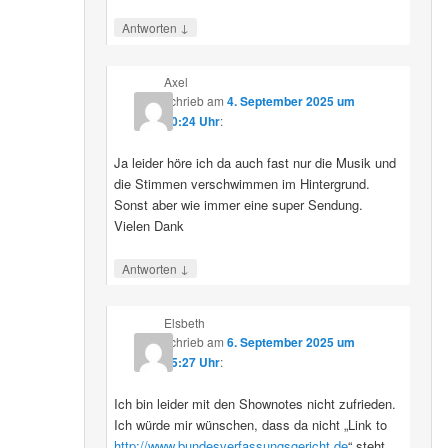
↓
Antworten
Axel
schrieb
am
4. September 2025 um
10:24 Uhr
:
Ja leider höre ich da auch fast nur die Musik und
die Stimmen verschwimmen im Hintergrund.
Sonst aber wie immer eine super Sendung.
Vielen Dank
↓
Antworten
Elsbeth
schrieb
am
6. September 2025 um
15:27 Uhr
:
Ich bin leider mit den Shownotes nicht zufrieden.
Ich würde mir wünschen, dass da nicht „Link to
http://www.bundesverfassungsgericht.de
“ steht,