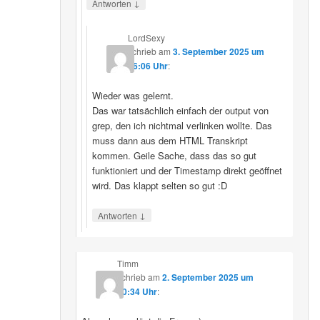
↓
Antworten
LordSexy
schrieb
am
3. September 2025 um
16:06 Uhr
:
Wieder was gelernt.
Das war tatsächlich einfach der output von
grep, den ich nichtmal verlinken wollte. Das
muss dann aus dem HTML Transkript
kommen. Geile Sache, dass das so gut
funktioniert und der Timestamp direkt geöffnet
wird. Das klappt selten so gut :D
↓
Antworten
Timm
schrieb
am
2. September 2025 um
10:34 Uhr
: