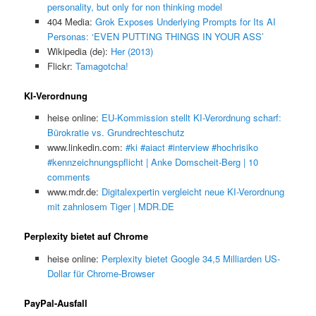
personality, but only for non thinking model
404 Media:
Grok Exposes Underlying Prompts for Its AI
Personas: ‘EVEN PUTTING THINGS IN YOUR ASS’
Wikipedia (de):
Her (2013)
Flickr:
Tamagotcha!
KI-Verordnung
heise online:
EU-Kommission stellt KI-Verordnung scharf:
Bürokratie vs. Grundrechteschutz
www.linkedin.com:
#ki #aiact #interview #hochrisiko
#kennzeichnungspflicht | Anke Domscheit-Berg | 10
comments
www.mdr.de:
Digitalexpertin vergleicht neue KI-Verordnung
mit zahnlosem Tiger | MDR.DE
Perplexity bietet auf Chrome
heise online:
Perplexity bietet Google 34,5 Milliarden US-
Dollar für Chrome-Browser
PayPal-Ausfall