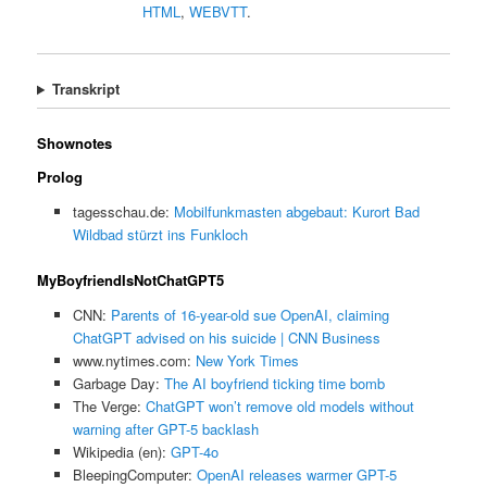
HTML
,
WEBVTT
.
Transkript
Shownotes
Prolog
tagesschau.de:
Mobilfunkmasten abgebaut: Kurort Bad
Wildbad stürzt ins Funkloch
MyBoyfriendIsNotChatGPT5
CNN:
Parents of 16-year-old sue OpenAI, claiming
ChatGPT advised on his suicide | CNN Business
www.nytimes.com:
New York Times
Garbage Day:
The AI boyfriend ticking time bomb
The Verge:
ChatGPT won’t remove old models without
warning after GPT-5 backlash
Wikipedia (en):
GPT-4o
BleepingComputer:
OpenAI releases warmer GPT-5