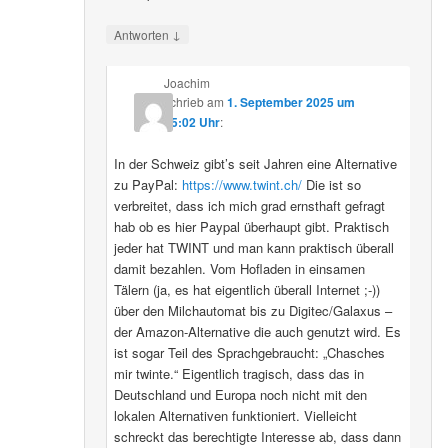
↓
Antworten
Joachim
schrieb
am
1. September 2025 um
15:02 Uhr
:
In der Schweiz gibt’s seit Jahren eine Alternative
zu PayPal:
https://www.twint.ch/
Die ist so
verbreitet, dass ich mich grad ernsthaft gefragt
hab ob es hier Paypal überhaupt gibt. Praktisch
jeder hat TWINT und man kann praktisch überall
damit bezahlen. Vom Hofladen in einsamen
Tälern (ja, es hat eigentlich überall Internet ;-))
über den Milchautomat bis zu Digitec/Galaxus –
der Amazon-Alternative die auch genutzt wird. Es
ist sogar Teil des Sprachgebraucht: „Chasches
mir twinte.“ Eigentlich tragisch, dass das in
Deutschland und Europa noch nicht mit den
lokalen Alternativen funktioniert. Vielleicht
schreckt das berechtigte Interesse ab, dass dann