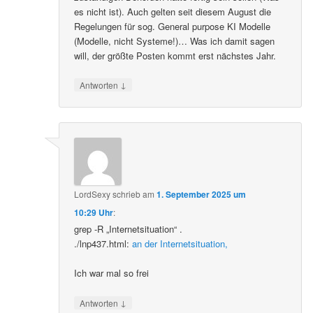
es nicht ist). Auch gelten seit diesem August die
Regelungen für sog. General purpose KI Modelle
(Modelle, nicht Systeme!)… Was ich damit sagen
will, der größte Posten kommt erst nächstes Jahr.
↓
Antworten
LordSexy
schrieb
am
1. September 2025 um
10:29 Uhr
:
grep -R „Internetsituation“ .
./lnp437.html:
an der Internetsituation,
Ich war mal so frei
↓
Antworten