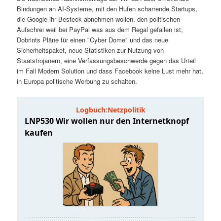
t
a
Bindungen an AI-Systeme, mit den Hufen scharrende Startups,
die Google ihr Besteck abnehmen wollen, den politischen
s
l
Aufschrei weil bei PayPal was aus dem Regal gefallen ist,
Dobrints Pläne für einen "Cyber Dome" und das neue
p
t
Sicherheitspaket, neue Statistiken zur Nutzung von
Staatstrojanern, eine Verfassungsbeschwerde gegen das Urteil
im Fall Modern Solution und dass Facebook keine Lust mehr hat,
r
s
in Europa politische Werbung zu schalten.
i
p
n
r
g
i
e
n
n
g
e
n