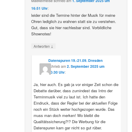
Maekelmeise
schrieb
am
1. September 2025 um
16:51 Uhr
:
leider sind die Termine hinter der Musik für meine
Ohren lediglich zu erahnen statt sie zu verstehen.
Gut, dass sie hier nachlesbar sind. Vorbildliche
Shownotes!
↓
Antworten
Datenspuren 19.-21.09. Dresden
schrieb
am
2. September 2025 um
10:30 Uhr
:
Ja, hier auch. Es gab ja vor einiger Zeit schon die
Debatte darüber, dass zumindest das Intro der
Terminmusik viel zu laut ist. Ich hatte den
Eindruck, dass der Regler bei der aktuellen Folge
noch ein Stück weiter hochgezogen wurde. Das
muss man doch merken! Wo bleibt die
Qualitätssicherung?!? Die Werbung für die
Datenspuren kam gar nicht so gut rüber.