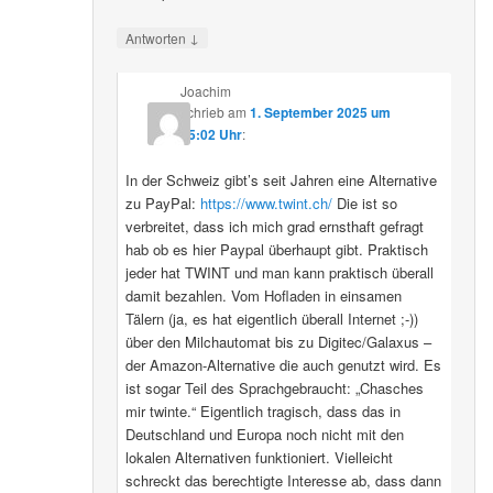
↓
Antworten
Joachim
schrieb
am
1. September 2025 um
15:02 Uhr
:
In der Schweiz gibt’s seit Jahren eine Alternative
zu PayPal:
https://www.twint.ch/
Die ist so
verbreitet, dass ich mich grad ernsthaft gefragt
hab ob es hier Paypal überhaupt gibt. Praktisch
jeder hat TWINT und man kann praktisch überall
damit bezahlen. Vom Hofladen in einsamen
Tälern (ja, es hat eigentlich überall Internet ;-))
über den Milchautomat bis zu Digitec/Galaxus –
der Amazon-Alternative die auch genutzt wird. Es
ist sogar Teil des Sprachgebraucht: „Chasches
mir twinte.“ Eigentlich tragisch, dass das in
Deutschland und Europa noch nicht mit den
lokalen Alternativen funktioniert. Vielleicht
schreckt das berechtigte Interesse ab, dass dann