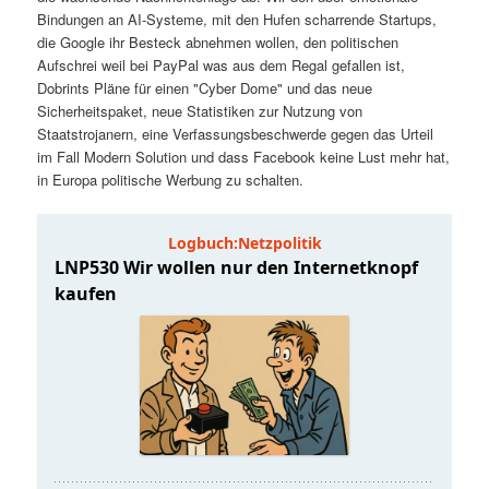
t
a
Bindungen an AI-Systeme, mit den Hufen scharrende Startups,
die Google ihr Besteck abnehmen wollen, den politischen
s
l
Aufschrei weil bei PayPal was aus dem Regal gefallen ist,
Dobrints Pläne für einen "Cyber Dome" und das neue
p
t
Sicherheitspaket, neue Statistiken zur Nutzung von
Staatstrojanern, eine Verfassungsbeschwerde gegen das Urteil
im Fall Modern Solution und dass Facebook keine Lust mehr hat,
r
s
in Europa politische Werbung zu schalten.
i
p
n
r
g
i
e
n
n
g
e
n