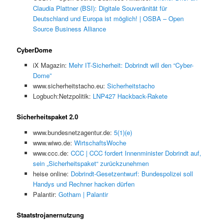
Claudia Plattner (BSI): Digitale Souveränität für
Deutschland und Europa ist möglich! | OSBA – Open
Source Business Alliance
CyberDome
iX Magazin:
Mehr IT-Sicherheit: Dobrindt will den “Cyber-
Dome”
www.sicherheitstacho.eu:
Sicherheitstacho
Logbuch:Netzpolitik:
LNP427 Hackback-Rakete
Sicherheitspaket 2.0
www.bundesnetzagentur.de:
5(1)(e)
www.wiwo.de:
WirtschaftsWoche
www.ccc.de:
CCC | CCC fordert Innenminister Dobrindt auf,
sein „Sicherheitspaket“ zurückzunehmen
heise online:
Dobrindt-Gesetzentwurf: Bundespolizei soll
Handys und Rechner hacken dürfen
Palantir:
Gotham | Palantir
Staatstrojanernutzung