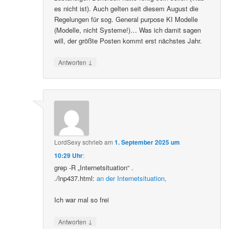
es nicht ist). Auch gelten seit diesem August die
Regelungen für sog. General purpose KI Modelle
(Modelle, nicht Systeme!)… Was ich damit sagen
will, der größte Posten kommt erst nächstes Jahr.
↓
Antworten
LordSexy
schrieb
am
1. September 2025 um
10:29 Uhr
:
grep -R „Internetsituation“ .
./lnp437.html:
an der Internetsituation,
Ich war mal so frei
↓
Antworten