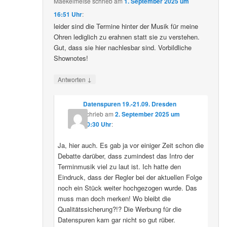
Maekelmeise
schrieb
am
1. September 2025 um
16:51 Uhr
:
leider sind die Termine hinter der Musik für meine
Ohren lediglich zu erahnen statt sie zu verstehen.
Gut, dass sie hier nachlesbar sind. Vorbildliche
Shownotes!
↓
Antworten
Datenspuren 19.-21.09. Dresden
schrieb
am
2. September 2025 um
10:30 Uhr
:
Ja, hier auch. Es gab ja vor einiger Zeit schon die
Debatte darüber, dass zumindest das Intro der
Terminmusik viel zu laut ist. Ich hatte den
Eindruck, dass der Regler bei der aktuellen Folge
noch ein Stück weiter hochgezogen wurde. Das
muss man doch merken! Wo bleibt die
Qualitätssicherung?!? Die Werbung für die
Datenspuren kam gar nicht so gut rüber.