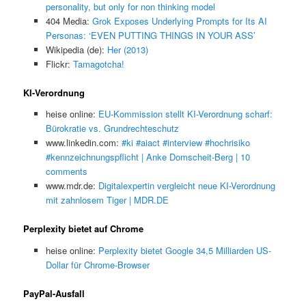
personality, but only for non thinking model
404 Media:
Grok Exposes Underlying Prompts for Its AI
Personas: ‘EVEN PUTTING THINGS IN YOUR ASS’
Wikipedia (de):
Her (2013)
Flickr:
Tamagotcha!
KI-Verordnung
heise online:
EU-Kommission stellt KI-Verordnung scharf:
Bürokratie vs. Grundrechteschutz
www.linkedin.com:
#ki #aiact #interview #hochrisiko
#kennzeichnungspflicht | Anke Domscheit-Berg | 10
comments
www.mdr.de:
Digitalexpertin vergleicht neue KI-Verordnung
mit zahnlosem Tiger | MDR.DE
Perplexity bietet auf Chrome
heise online:
Perplexity bietet Google 34,5 Milliarden US-
Dollar für Chrome-Browser
PayPal-Ausfall