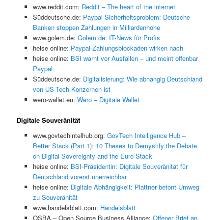
www.reddit.com:
Reddit – The heart of the internet
Süddeutsche.de:
Paypal-Sicherheitsproblem: Deutsche
Banken stoppen Zahlungen in Milliardenhöhe
www.golem.de:
Golem.de: IT-News für Profis
heise online:
Paypal-Zahlungsblockaden wirken nach
heise online:
BSI warnt vor Ausfällen – und meint offenbar
Paypal
Süddeutsche.de:
Digitalisierung: Wie abhängig Deutschland
von US-Tech-Konzernen ist
wero-wallet.eu:
Wero – Digitale Wallet
Digitale Souveränität
www.govtechintelhub.org:
GovTech Intelligence Hub –
Better Stack (Part 1): 10 Theses to Demystify the Debate
on Digital Sovereignty and the Euro Stack
heise online:
BSI-Präsidentin: Digitale Souveränität für
Deutschland vorerst unerreichbar
heise online:
Digitale Abhängigkeit: Plattner betont Umweg
zu Souveränität
www.handelsblatt.com:
Handelsblatt
OSBA – Open Source Business Alliance:
Offener Brief an