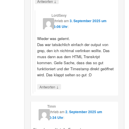
↓
Antworten
LordSexy
schrieb
am
3. September 2025 um
16:06 Uhr
:
Wieder was gelernt.
Das war tatsächlich einfach der output von
grep, den ich nichtmal verlinken wollte. Das
muss dann aus dem HTML Transkript
kommen. Geile Sache, dass das so gut
funktioniert und der Timestamp direkt geöffnet
wird. Das klappt selten so gut :D
↓
Antworten
Timm
schrieb
am
2. September 2025 um
10:34 Uhr
: