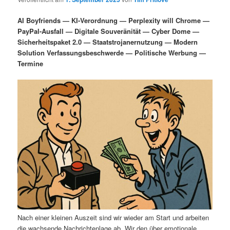
i
s
m
u
n
n
AI Boyfriends — KI-Verordnung — Perplexity will Chrome —
g
a
PayPal-Ausfall — Digitale Souveränität — Cyber Dome —
ä
n
e
v
Sicherheitspaket 2.0 — Staatstrojanernutzung — Modern
n
i
Solution Verfassungsbeschwerde — Politische Werbung —
r
d
g
Termine
a
e
ä
t
i
n
r
o
n
I
e
n
n
h
I
a
n
l
h
Nach einer kleinen Auszeit sind wir wieder am Start und arbeiten
die wachsende Nachrichtenlage ab. Wir den über emotionale