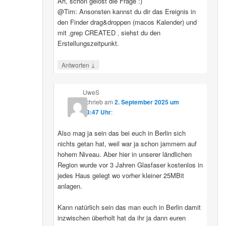
Ah, schon gelöst die Frage :)
@Tim: Ansonsten kannst du dir das Ereignis in
den Finder drag&droppen (macos Kalender) und
mit ‚grep CREATED ‚ siehst du den
Erstellungszeitpunkt.
↓
Antworten
UweS
schrieb
am
2. September 2025 um
13:47 Uhr
:
Also mag ja sein das bei euch in Berlin sich
nichts getan hat, weil war ja schon jammern auf
hohem Niveau. Aber hier in unserer ländlichen
Region wurde vor 3 Jahren Glasfaser kostenlos in
jedes Haus gelegt wo vorher kleiner 25MBit
anlagen.
Kann natürlich sein das man euch in Berlin damit
inzwischen überholt hat da ihr ja dann euren