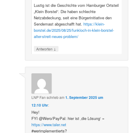
Lustig ist die Geschichte vom Hamburger Ortsteil
„Klein Borstel“. Die haben schlechte
Netzabdeckung, seit eine Bürgerinitiative den
Sendemast abgeschafft hat.
https://klein-
borstel.de/2025/08/25/funkloch-in-klein-borstel-
alter-streit-neues-problem/
↓
Antworten
LNP Fan
schrieb
am
1. September 2025 um
12:10 Uhr
:
Hey!
FYI @Wero/PayPal: hier ist ‚die Lösung‘ =
https://www.taler.net
#werimplementierts?