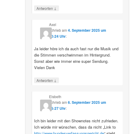
↓
Antworten
Axel
schrieb
am
4. September 2025 um
10:24 Uhr
:
Ja leider höre ich da auch fast nur die Musik und
die Stimmen verschwimmen im Hintergrund.
Sonst aber wie immer eine super Sendung.
Vielen Dank
↓
Antworten
Elsbeth
schrieb
am
6. September 2025 um
15:27 Uhr
:
Ich bin leider mit den Shownotes nicht zufrieden.
Ich würde mir wünschen, dass da nicht „Link to
http://www.bundesverfassungsgericht.de
“ steht,