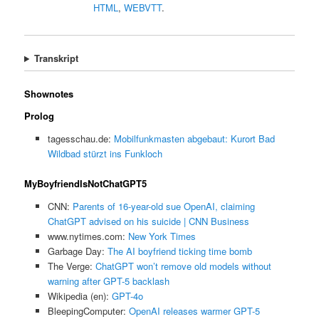
HTML
,
WEBVTT
.
Transkript
Shownotes
Prolog
tagesschau.de:
Mobilfunkmasten abgebaut: Kurort Bad
Wildbad stürzt ins Funkloch
MyBoyfriendIsNotChatGPT5
CNN:
Parents of 16-year-old sue OpenAI, claiming
ChatGPT advised on his suicide | CNN Business
www.nytimes.com:
New York Times
Garbage Day:
The AI boyfriend ticking time bomb
The Verge:
ChatGPT won’t remove old models without
warning after GPT-5 backlash
Wikipedia (en):
GPT-4o
BleepingComputer:
OpenAI releases warmer GPT-5