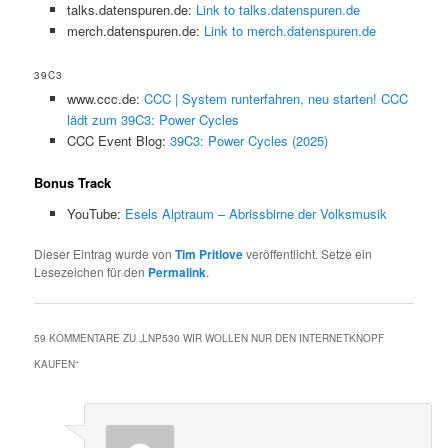
talks.datenspuren.de:
Link to talks.datenspuren.de
merch.datenspuren.de:
Link to merch.datenspuren.de
39C3
www.ccc.de:
CCC | System runterfahren, neu starten! CCC
lädt zum 39C3: Power Cycles
CCC Event Blog:
39C3: Power Cycles (2025)
Bonus Track
YouTube:
Esels Alptraum – Abrissbirne der Volksmusik
Dieser Eintrag wurde von
Tim Pritlove
veröffentlicht. Setze ein
Lesezeichen für den
Permalink
.
59 KOMMENTARE ZU „
LNP530 WIR WOLLEN NUR DEN INTERNETKNOPF
KAUFEN
“