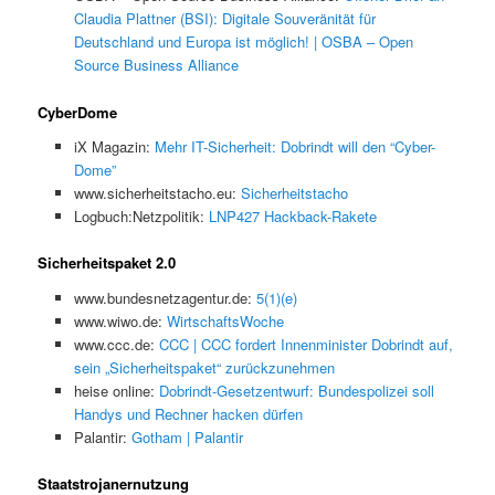
Claudia Plattner (BSI): Digitale Souveränität für
Deutschland und Europa ist möglich! | OSBA – Open
Source Business Alliance
CyberDome
iX Magazin:
Mehr IT-Sicherheit: Dobrindt will den “Cyber-
Dome”
www.sicherheitstacho.eu:
Sicherheitstacho
Logbuch:Netzpolitik:
LNP427 Hackback-Rakete
Sicherheitspaket 2.0
www.bundesnetzagentur.de:
5(1)(e)
www.wiwo.de:
WirtschaftsWoche
www.ccc.de:
CCC | CCC fordert Innenminister Dobrindt auf,
sein „Sicherheitspaket“ zurückzunehmen
heise online:
Dobrindt-Gesetzentwurf: Bundespolizei soll
Handys und Rechner hacken dürfen
Palantir:
Gotham | Palantir
Staatstrojanernutzung