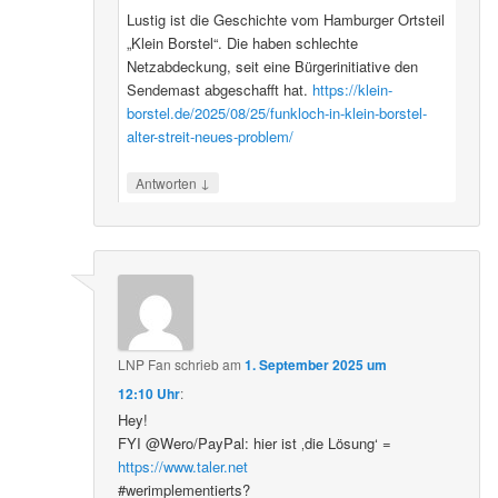
Lustig ist die Geschichte vom Hamburger Ortsteil
„Klein Borstel“. Die haben schlechte
Netzabdeckung, seit eine Bürgerinitiative den
Sendemast abgeschafft hat.
https://klein-
borstel.de/2025/08/25/funkloch-in-klein-borstel-
alter-streit-neues-problem/
↓
Antworten
LNP Fan
schrieb
am
1. September 2025 um
12:10 Uhr
:
Hey!
FYI @Wero/PayPal: hier ist ‚die Lösung‘ =
https://www.taler.net
#werimplementierts?