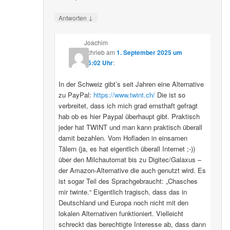
↓
Antworten
Joachim
schrieb
am
1. September 2025 um
15:02 Uhr
:
In der Schweiz gibt’s seit Jahren eine Alternative
zu PayPal:
https://www.twint.ch/
Die ist so
verbreitet, dass ich mich grad ernsthaft gefragt
hab ob es hier Paypal überhaupt gibt. Praktisch
jeder hat TWINT und man kann praktisch überall
damit bezahlen. Vom Hofladen in einsamen
Tälern (ja, es hat eigentlich überall Internet ;-))
über den Milchautomat bis zu Digitec/Galaxus –
der Amazon-Alternative die auch genutzt wird. Es
ist sogar Teil des Sprachgebraucht: „Chasches
mir twinte.“ Eigentlich tragisch, dass das in
Deutschland und Europa noch nicht mit den
lokalen Alternativen funktioniert. Vielleicht
schreckt das berechtigte Interesse ab, dass dann