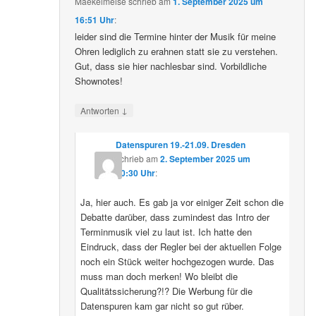
Maekelmeise
schrieb
am
1. September 2025 um
16:51 Uhr
:
leider sind die Termine hinter der Musik für meine
Ohren lediglich zu erahnen statt sie zu verstehen.
Gut, dass sie hier nachlesbar sind. Vorbildliche
Shownotes!
↓
Antworten
Datenspuren 19.-21.09. Dresden
schrieb
am
2. September 2025 um
10:30 Uhr
:
Ja, hier auch. Es gab ja vor einiger Zeit schon die
Debatte darüber, dass zumindest das Intro der
Terminmusik viel zu laut ist. Ich hatte den
Eindruck, dass der Regler bei der aktuellen Folge
noch ein Stück weiter hochgezogen wurde. Das
muss man doch merken! Wo bleibt die
Qualitätssicherung?!? Die Werbung für die
Datenspuren kam gar nicht so gut rüber.