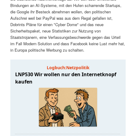
t
a
Bindungen an AI-Systeme, mit den Hufen scharrende Startups,
die Google ihr Besteck abnehmen wollen, den politischen
s
l
Aufschrei weil bei PayPal was aus dem Regal gefallen ist,
Dobrints Pläne für einen "Cyber Dome" und das neue
p
t
Sicherheitspaket, neue Statistiken zur Nutzung von
Staatstrojanern, eine Verfassungsbeschwerde gegen das Urteil
im Fall Modern Solution und dass Facebook keine Lust mehr hat,
r
s
in Europa politische Werbung zu schalten.
i
p
n
r
g
i
e
n
n
g
e
n