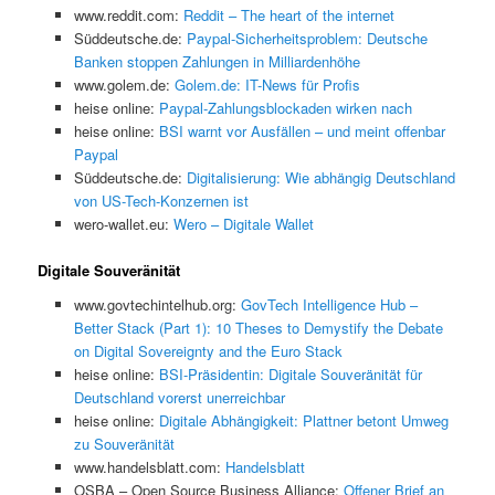
www.reddit.com:
Reddit – The heart of the internet
Süddeutsche.de:
Paypal-Sicherheitsproblem: Deutsche
Banken stoppen Zahlungen in Milliardenhöhe
www.golem.de:
Golem.de: IT-News für Profis
heise online:
Paypal-Zahlungsblockaden wirken nach
heise online:
BSI warnt vor Ausfällen – und meint offenbar
Paypal
Süddeutsche.de:
Digitalisierung: Wie abhängig Deutschland
von US-Tech-Konzernen ist
wero-wallet.eu:
Wero – Digitale Wallet
Digitale Souveränität
www.govtechintelhub.org:
GovTech Intelligence Hub –
Better Stack (Part 1): 10 Theses to Demystify the Debate
on Digital Sovereignty and the Euro Stack
heise online:
BSI-Präsidentin: Digitale Souveränität für
Deutschland vorerst unerreichbar
heise online:
Digitale Abhängigkeit: Plattner betont Umweg
zu Souveränität
www.handelsblatt.com:
Handelsblatt
OSBA – Open Source Business Alliance:
Offener Brief an