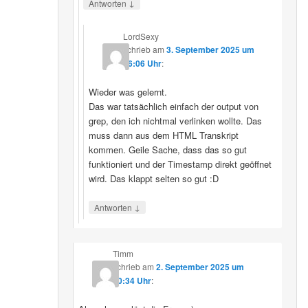
↓
Antworten
LordSexy
schrieb
am
3. September 2025 um
16:06 Uhr
:
Wieder was gelernt.
Das war tatsächlich einfach der output von
grep, den ich nichtmal verlinken wollte. Das
muss dann aus dem HTML Transkript
kommen. Geile Sache, dass das so gut
funktioniert und der Timestamp direkt geöffnet
wird. Das klappt selten so gut :D
↓
Antworten
Timm
schrieb
am
2. September 2025 um
10:34 Uhr
: