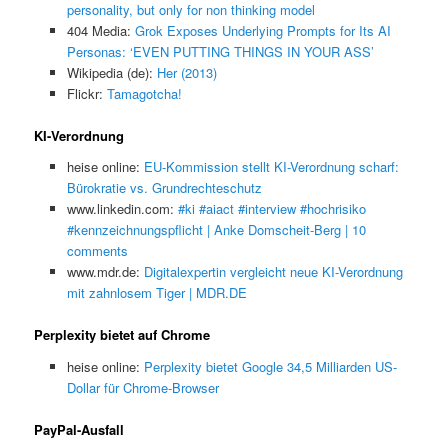
personality, but only for non thinking model
404 Media:
Grok Exposes Underlying Prompts for Its AI
Personas: ‘EVEN PUTTING THINGS IN YOUR ASS’
Wikipedia (de):
Her (2013)
Flickr:
Tamagotcha!
KI-Verordnung
heise online:
EU-Kommission stellt KI-Verordnung scharf:
Bürokratie vs. Grundrechteschutz
www.linkedin.com:
#ki #aiact #interview #hochrisiko
#kennzeichnungspflicht | Anke Domscheit-Berg | 10
comments
www.mdr.de:
Digitalexpertin vergleicht neue KI-Verordnung
mit zahnlosem Tiger | MDR.DE
Perplexity bietet auf Chrome
heise online:
Perplexity bietet Google 34,5 Milliarden US-
Dollar für Chrome-Browser
PayPal-Ausfall