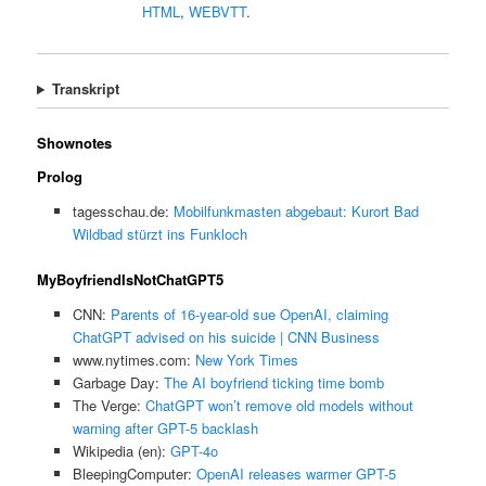
HTML
,
WEBVTT
.
Transkript
Shownotes
Prolog
tagesschau.de:
Mobilfunkmasten abgebaut: Kurort Bad
Wildbad stürzt ins Funkloch
MyBoyfriendIsNotChatGPT5
CNN:
Parents of 16-year-old sue OpenAI, claiming
ChatGPT advised on his suicide | CNN Business
www.nytimes.com:
New York Times
Garbage Day:
The AI boyfriend ticking time bomb
The Verge:
ChatGPT won’t remove old models without
warning after GPT-5 backlash
Wikipedia (en):
GPT-4o
BleepingComputer:
OpenAI releases warmer GPT-5