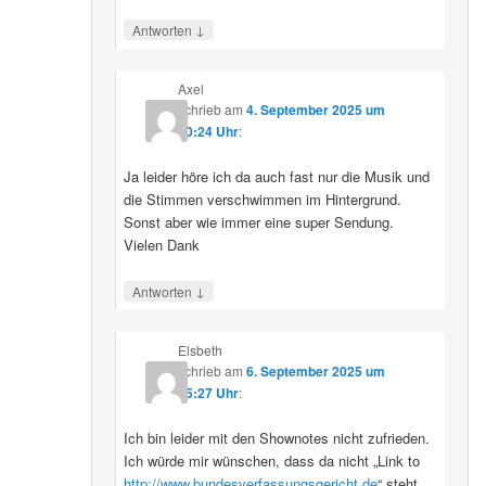
↓
Antworten
Axel
schrieb
am
4. September 2025 um
10:24 Uhr
:
Ja leider höre ich da auch fast nur die Musik und
die Stimmen verschwimmen im Hintergrund.
Sonst aber wie immer eine super Sendung.
Vielen Dank
↓
Antworten
Elsbeth
schrieb
am
6. September 2025 um
15:27 Uhr
:
Ich bin leider mit den Shownotes nicht zufrieden.
Ich würde mir wünschen, dass da nicht „Link to
http://www.bundesverfassungsgericht.de
“ steht,