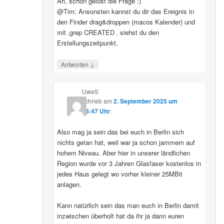
Ah, schon gelöst die Frage :)
@Tim: Ansonsten kannst du dir das Ereignis in
den Finder drag&droppen (macos Kalender) und
mit ‚grep CREATED ‚ siehst du den
Erstellungszeitpunkt.
↓
Antworten
UweS
schrieb
am
2. September 2025 um
13:47 Uhr
:
Also mag ja sein das bei euch in Berlin sich
nichts getan hat, weil war ja schon jammern auf
hohem Niveau. Aber hier in unserer ländlichen
Region wurde vor 3 Jahren Glasfaser kostenlos in
jedes Haus gelegt wo vorher kleiner 25MBit
anlagen.
Kann natürlich sein das man euch in Berlin damit
inzwischen überholt hat da ihr ja dann euren