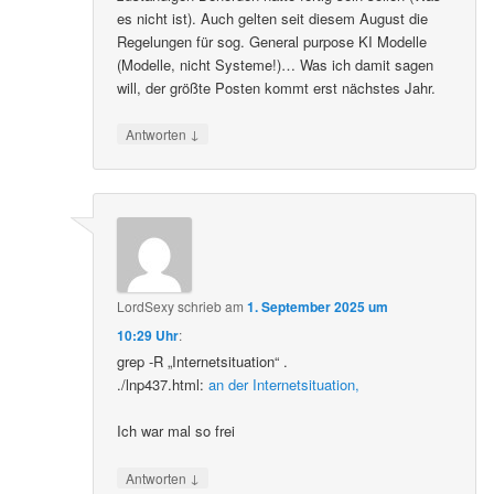
es nicht ist). Auch gelten seit diesem August die
Regelungen für sog. General purpose KI Modelle
(Modelle, nicht Systeme!)… Was ich damit sagen
will, der größte Posten kommt erst nächstes Jahr.
↓
Antworten
LordSexy
schrieb
am
1. September 2025 um
10:29 Uhr
:
grep -R „Internetsituation“ .
./lnp437.html:
an der Internetsituation,
Ich war mal so frei
↓
Antworten