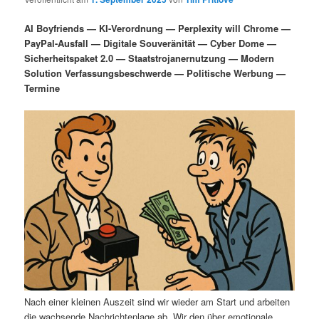
i
s
m
u
n
n
AI Boyfriends — KI-Verordnung — Perplexity will Chrome —
g
a
PayPal-Ausfall — Digitale Souveränität — Cyber Dome —
ä
n
e
v
Sicherheitspaket 2.0 — Staatstrojanernutzung — Modern
n
i
Solution Verfassungsbeschwerde — Politische Werbung —
r
d
g
Termine
a
e
ä
t
i
n
r
o
n
I
e
n
n
h
I
a
n
l
h
Nach einer kleinen Auszeit sind wir wieder am Start und arbeiten
die wachsende Nachrichtenlage ab. Wir den über emotionale