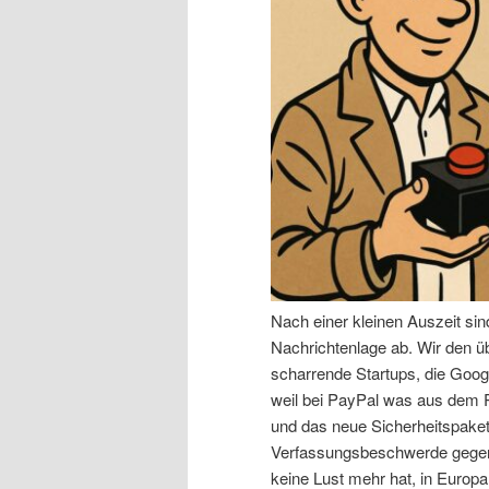
n
r
I
e
n
n
h
I
a
n
l
h
Nach einer kleinen Auszeit si
t
a
Nachrichtenlage ab. Wir den 
scharrende Startups, die Goog
s
l
weil bei PayPal was aus dem R
und das neue Sicherheitspaket,
p
t
Verfassungsbeschwerde gegen 
keine Lust mehr hat, in Europa