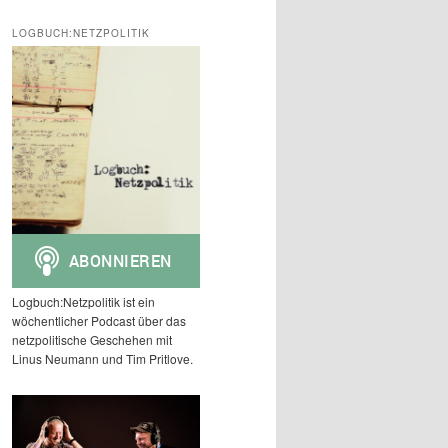
c
h
LOGBUCH:NETZPOLITIK
e
n
Logbuch:Netzpolitik ist ein
wöchentlicher Podcast über das
netzpolitische Geschehen mit
Linus Neumann und Tim Pritlove.