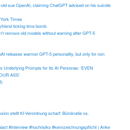
r-old sue OpenAI, claiming ChatGPT advised on his suicide
York Times
friend ticking time bomb
t remove old models without warning after GPT-5
AI releases warmer GPT-5 personality, but only for non
 Underlying Prompts for Its AI Personas: ‘EVEN
OUR ASS’
3)
on stellt KI-Verordnung scharf: Bürokratie vs.
aiact #interview #hochrisiko #kennzeichnungspflicht | Anke