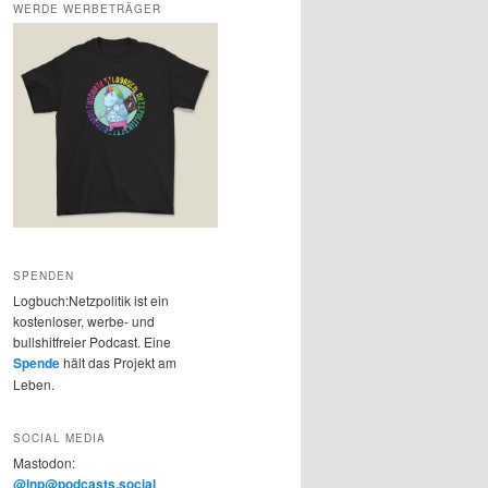
WERDE WERBETRÄGER
SPENDEN
Logbuch:Netzpolitik ist ein
kostenloser, werbe- und
bullshitfreier Podcast. Eine
Spende
hält das Projekt am
Leben.
SOCIAL MEDIA
Mastodon:
@lnp@podcasts.social