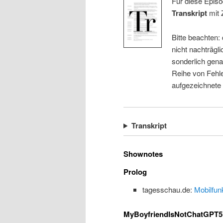
Für diese Episo
Transkript
mit 
Bitte beachten:
nicht nachträgli
sonderlich gena
Reihe von Fehle
aufgezeichnete
Transkript
Shownotes
Prolog
tagesschau.de:
Mobilfun
MyBoyfriendIsNotChatGPT5