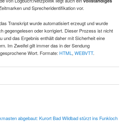
de von Logbuch:Netzpolitik liegt auch ein
vollständiges
Zeitmarken und Sprecheridentifikation vor.
 das Transkript wurde automatisiert erzeugt und wurde
ch gegengelesen oder korrigiert. Dieser Prozess ist nicht
u und das Ergebnis enthält daher mit Sicherheit eine
rn. Im Zweifel gilt immer das in der Sendung
 gesprochene Wort. Formate:
HTML
,
WEBVTT
.
kmasten abgebaut: Kurort Bad Wildbad stürzt ins Funkloch