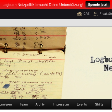
Logbuch:Netzpolitik braucht Deine Unterstützung!
Spende jetzt
CRE
Freak S
nus Neumann und Tim Pritlove
olitik
onnieren
Team
Archiv
Impressum
Events
Shirts