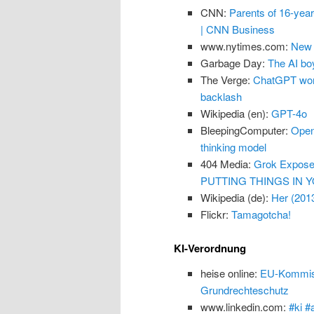
CNN:
Parents of 16-yea
| CNN Business
www.nytimes.com:
New 
Garbage Day:
The AI boy
The Verge:
ChatGPT won’
backlash
Wikipedia (en):
GPT-4o
BleepingComputer:
Open
thinking model
404 Media:
Grok Exposes
PUTTING THINGS IN Y
Wikipedia (de):
Her (201
Flickr:
Tamagotcha!
KI-Verordnung
heise online:
EU-Kommissi
Grundrechteschutz
www.linkedin.com:
#ki #