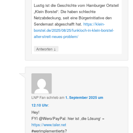
Lustig ist die Geschichte vom Hamburger Ortsteil
„Klein Borstel“. Die haben schlechte
Netzabdeckung, seit eine Bürgerinitiative den
Sendemast abgeschafft hat.
https://klein-
borstel.de/2025/08/25/funkloch-in-klein-borstel-
alter-streit-neues-problem/
↓
Antworten
LNP Fan
schrieb
am
1. September 2025 um
12:10 Uhr
:
Hey!
FYI @Wero/PayPal: hier ist ‚die Lösung‘ =
https://www.taler.net
#werimplementierts?