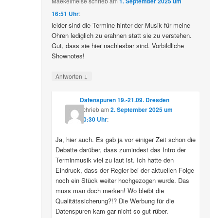
Maekelmeise
schrieb
am
1. September 2025 um
16:51 Uhr
:
leider sind die Termine hinter der Musik für meine
Ohren lediglich zu erahnen statt sie zu verstehen.
Gut, dass sie hier nachlesbar sind. Vorbildliche
Shownotes!
↓
Antworten
Datenspuren 19.-21.09. Dresden
schrieb
am
2. September 2025 um
10:30 Uhr
:
Ja, hier auch. Es gab ja vor einiger Zeit schon die
Debatte darüber, dass zumindest das Intro der
Terminmusik viel zu laut ist. Ich hatte den
Eindruck, dass der Regler bei der aktuellen Folge
noch ein Stück weiter hochgezogen wurde. Das
muss man doch merken! Wo bleibt die
Qualitätssicherung?!? Die Werbung für die
Datenspuren kam gar nicht so gut rüber.