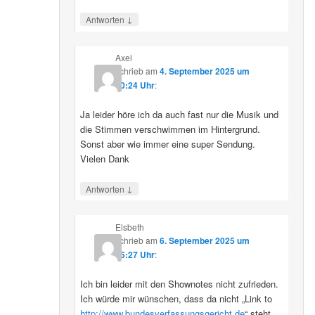
↓
Antworten
Axel
schrieb
am
4. September 2025 um
10:24 Uhr
:
Ja leider höre ich da auch fast nur die Musik und
die Stimmen verschwimmen im Hintergrund.
Sonst aber wie immer eine super Sendung.
Vielen Dank
↓
Antworten
Elsbeth
schrieb
am
6. September 2025 um
15:27 Uhr
:
Ich bin leider mit den Shownotes nicht zufrieden.
Ich würde mir wünschen, dass da nicht „Link to
http://www.bundesverfassungsgericht.de
“ steht,