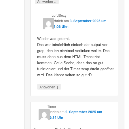
↓
Antworten
LordSexy
schrieb
am
3. September 2025 um
16:06 Uhr
:
Wieder was gelernt.
Das war tatsächlich einfach der output von
grep, den ich nichtmal verlinken wollte. Das
muss dann aus dem HTML Transkript
kommen. Geile Sache, dass das so gut
funktioniert und der Timestamp direkt geöffnet
wird. Das klappt selten so gut :D
↓
Antworten
Timm
schrieb
am
2. September 2025 um
10:34 Uhr
: