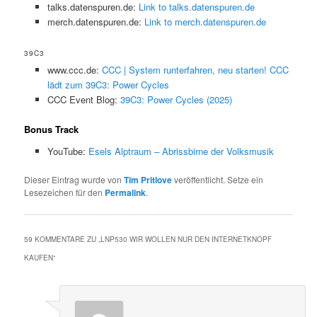
talks.datenspuren.de:
Link to talks.datenspuren.de
merch.datenspuren.de:
Link to merch.datenspuren.de
39C3
www.ccc.de:
CCC | System runterfahren, neu starten! CCC
lädt zum 39C3: Power Cycles
CCC Event Blog:
39C3: Power Cycles (2025)
Bonus Track
YouTube:
Esels Alptraum – Abrissbirne der Volksmusik
Dieser Eintrag wurde von
Tim Pritlove
veröffentlicht. Setze ein
Lesezeichen für den
Permalink
.
59 KOMMENTARE ZU „
LNP530 WIR WOLLEN NUR DEN INTERNETKNOPF
KAUFEN
“