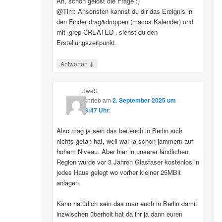
Ah, schon gelöst die Frage :)
@Tim: Ansonsten kannst du dir das Ereignis in
den Finder drag&droppen (macos Kalender) und
mit ‚grep CREATED ‚ siehst du den
Erstellungszeitpunkt.
↓
Antworten
UweS
schrieb
am
2. September 2025 um
13:47 Uhr
:
Also mag ja sein das bei euch in Berlin sich
nichts getan hat, weil war ja schon jammern auf
hohem Niveau. Aber hier in unserer ländlichen
Region wurde vor 3 Jahren Glasfaser kostenlos in
jedes Haus gelegt wo vorher kleiner 25MBit
anlagen.
Kann natürlich sein das man euch in Berlin damit
inzwischen überholt hat da ihr ja dann euren