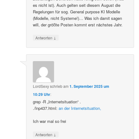
es nicht ist). Auch gelten seit diesem August die
Regelungen für sog. General purpose KI Modelle
(Modelle, nicht Systeme!)… Was ich damit sagen
will, der größte Posten kommt erst nächstes Jahr.
↓
Antworten
LordSexy
schrieb
am
1. September 2025 um
10:29 Uhr
:
grep -R „Internetsituation“ .
./lnp437.html:
an der Internetsituation,
Ich war mal so frei
↓
Antworten