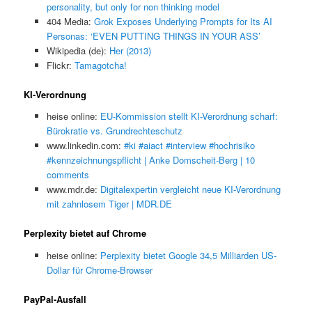
personality, but only for non thinking model
404 Media:
Grok Exposes Underlying Prompts for Its AI
Personas: ‘EVEN PUTTING THINGS IN YOUR ASS’
Wikipedia (de):
Her (2013)
Flickr:
Tamagotcha!
KI-Verordnung
heise online:
EU-Kommission stellt KI-Verordnung scharf:
Bürokratie vs. Grundrechteschutz
www.linkedin.com:
#ki #aiact #interview #hochrisiko
#kennzeichnungspflicht | Anke Domscheit-Berg | 10
comments
www.mdr.de:
Digitalexpertin vergleicht neue KI-Verordnung
mit zahnlosem Tiger | MDR.DE
Perplexity bietet auf Chrome
heise online:
Perplexity bietet Google 34,5 Milliarden US-
Dollar für Chrome-Browser
PayPal-Ausfall