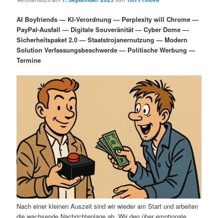
i
s
m
u
n
n
AI Boyfriends — KI-Verordnung — Perplexity will Chrome —
g
a
PayPal-Ausfall — Digitale Souveränität — Cyber Dome —
ä
n
e
v
Sicherheitspaket 2.0 — Staatstrojanernutzung — Modern
n
i
Solution Verfassungsbeschwerde — Politische Werbung —
r
d
g
Termine
a
e
ä
t
i
n
r
o
n
I
e
n
n
h
I
a
n
l
h
Nach einer kleinen Auszeit sind wir wieder am Start und arbeiten
die wachsende Nachrichtenlage ab. Wir den über emotionale