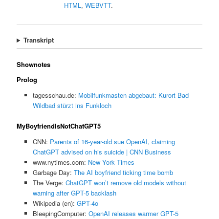
HTML
,
WEBVTT
.
Transkript
Shownotes
Prolog
tagesschau.de:
Mobilfunkmasten abgebaut: Kurort Bad
Wildbad stürzt ins Funkloch
MyBoyfriendIsNotChatGPT5
CNN:
Parents of 16-year-old sue OpenAI, claiming
ChatGPT advised on his suicide | CNN Business
www.nytimes.com:
New York Times
Garbage Day:
The AI boyfriend ticking time bomb
The Verge:
ChatGPT won’t remove old models without
warning after GPT-5 backlash
Wikipedia (en):
GPT-4o
BleepingComputer:
OpenAI releases warmer GPT-5