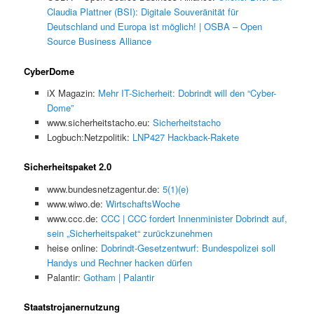
Claudia Plattner (BSI): Digitale Souveränität für
Deutschland und Europa ist möglich! | OSBA – Open
Source Business Alliance
CyberDome
iX Magazin:
Mehr IT-Sicherheit: Dobrindt will den “Cyber-
Dome”
www.sicherheitstacho.eu:
Sicherheitstacho
Logbuch:Netzpolitik:
LNP427 Hackback-Rakete
Sicherheitspaket 2.0
www.bundesnetzagentur.de:
5(1)(e)
www.wiwo.de:
WirtschaftsWoche
www.ccc.de:
CCC | CCC fordert Innenminister Dobrindt auf,
sein „Sicherheitspaket“ zurückzunehmen
heise online:
Dobrindt-Gesetzentwurf: Bundespolizei soll
Handys und Rechner hacken dürfen
Palantir:
Gotham | Palantir
Staatstrojanernutzung