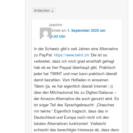
↓
Antworten
Joachim
schrieb
am
1. September 2025 um
15:02 Uhr
:
In der Schweiz gibt’s seit Jahren eine Alternative
zu PayPal:
https://www.twint.ch/
Die ist so
verbreitet, dass ich mich grad ernsthaft gefragt
hab ob es hier Paypal überhaupt gibt. Praktisch
jeder hat TWINT und man kann praktisch überall
damit bezahlen. Vom Hofladen in einsamen
Tälern (ja, es hat eigentlich überall Internet ;-))
über den Milchautomat bis zu Digitec/Galaxus –
der Amazon-Alternative die auch genutzt wird. Es
ist sogar Teil des Sprachgebraucht: „Chasches
mir twinte.“ Eigentlich tragisch, dass das in
Deutschland und Europa noch nicht mit den
lokalen Alternativen funktioniert. Vielleicht
schreckt das berechtigte Interesse ab, dass dann