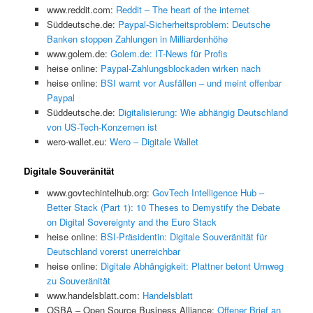
www.reddit.com:
Reddit – The heart of the internet
Süddeutsche.de:
Paypal-Sicherheitsproblem: Deutsche
Banken stoppen Zahlungen in Milliardenhöhe
www.golem.de:
Golem.de: IT-News für Profis
heise online:
Paypal-Zahlungsblockaden wirken nach
heise online:
BSI warnt vor Ausfällen – und meint offenbar
Paypal
Süddeutsche.de:
Digitalisierung: Wie abhängig Deutschland
von US-Tech-Konzernen ist
wero-wallet.eu:
Wero – Digitale Wallet
Digitale Souveränität
www.govtechintelhub.org:
GovTech Intelligence Hub –
Better Stack (Part 1): 10 Theses to Demystify the Debate
on Digital Sovereignty and the Euro Stack
heise online:
BSI-Präsidentin: Digitale Souveränität für
Deutschland vorerst unerreichbar
heise online:
Digitale Abhängigkeit: Plattner betont Umweg
zu Souveränität
www.handelsblatt.com:
Handelsblatt
OSBA – Open Source Business Alliance:
Offener Brief an