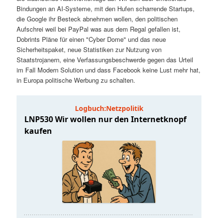
t
a
Bindungen an AI-Systeme, mit den Hufen scharrende Startups,
die Google ihr Besteck abnehmen wollen, den politischen
s
l
Aufschrei weil bei PayPal was aus dem Regal gefallen ist,
Dobrints Pläne für einen "Cyber Dome" und das neue
p
t
Sicherheitspaket, neue Statistiken zur Nutzung von
Staatstrojanern, eine Verfassungsbeschwerde gegen das Urteil
im Fall Modern Solution und dass Facebook keine Lust mehr hat,
r
s
in Europa politische Werbung zu schalten.
i
p
n
r
g
i
e
n
n
g
e
n