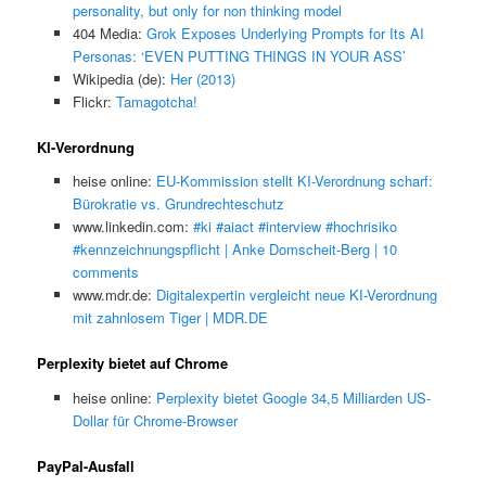
personality, but only for non thinking model
404 Media:
Grok Exposes Underlying Prompts for Its AI
Personas: ‘EVEN PUTTING THINGS IN YOUR ASS’
Wikipedia (de):
Her (2013)
Flickr:
Tamagotcha!
KI-Verordnung
heise online:
EU-Kommission stellt KI-Verordnung scharf:
Bürokratie vs. Grundrechteschutz
www.linkedin.com:
#ki #aiact #interview #hochrisiko
#kennzeichnungspflicht | Anke Domscheit-Berg | 10
comments
www.mdr.de:
Digitalexpertin vergleicht neue KI-Verordnung
mit zahnlosem Tiger | MDR.DE
Perplexity bietet auf Chrome
heise online:
Perplexity bietet Google 34,5 Milliarden US-
Dollar für Chrome-Browser
PayPal-Ausfall