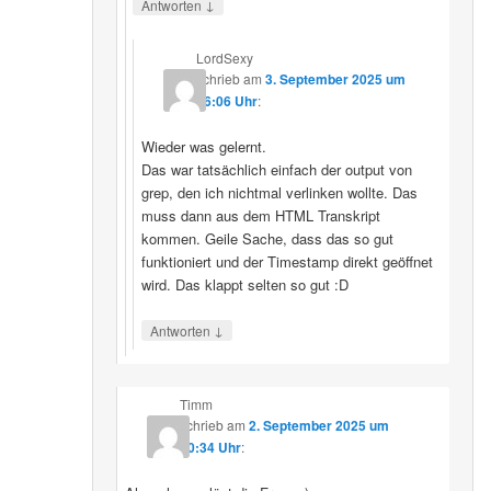
↓
Antworten
LordSexy
schrieb
am
3. September 2025 um
16:06 Uhr
:
Wieder was gelernt.
Das war tatsächlich einfach der output von
grep, den ich nichtmal verlinken wollte. Das
muss dann aus dem HTML Transkript
kommen. Geile Sache, dass das so gut
funktioniert und der Timestamp direkt geöffnet
wird. Das klappt selten so gut :D
↓
Antworten
Timm
schrieb
am
2. September 2025 um
10:34 Uhr
: