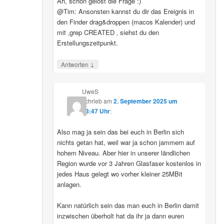
Ah, schon gelöst die Frage :)
@Tim: Ansonsten kannst du dir das Ereignis in
den Finder drag&droppen (macos Kalender) und
mit ‚grep CREATED ‚ siehst du den
Erstellungszeitpunkt.
↓
Antworten
UweS
schrieb
am
2. September 2025 um
13:47 Uhr
:
Also mag ja sein das bei euch in Berlin sich
nichts getan hat, weil war ja schon jammern auf
hohem Niveau. Aber hier in unserer ländlichen
Region wurde vor 3 Jahren Glasfaser kostenlos in
jedes Haus gelegt wo vorher kleiner 25MBit
anlagen.
Kann natürlich sein das man euch in Berlin damit
inzwischen überholt hat da ihr ja dann euren