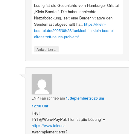
Lustig ist die Geschichte vom Hamburger Ortsteil
„Klein Borstel“. Die haben schlechte
Netzabdeckung, seit eine Bürgerinitiative den
Sendemast abgeschafft hat.
https://klein-
borstel.de/2025/08/25/funkloch-in-klein-borstel-
alter-streit-neues-problem/
↓
Antworten
LNP Fan
schrieb
am
1. September 2025 um
12:10 Uhr
:
Hey!
FYI @Wero/PayPal: hier ist ‚die Lösung‘ =
https://www.taler.net
#werimplementierts?