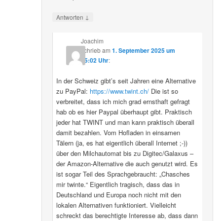
↓
Antworten
Joachim
schrieb
am
1. September 2025 um
15:02 Uhr
:
In der Schweiz gibt’s seit Jahren eine Alternative
zu PayPal:
https://www.twint.ch/
Die ist so
verbreitet, dass ich mich grad ernsthaft gefragt
hab ob es hier Paypal überhaupt gibt. Praktisch
jeder hat TWINT und man kann praktisch überall
damit bezahlen. Vom Hofladen in einsamen
Tälern (ja, es hat eigentlich überall Internet ;-))
über den Milchautomat bis zu Digitec/Galaxus –
der Amazon-Alternative die auch genutzt wird. Es
ist sogar Teil des Sprachgebraucht: „Chasches
mir twinte.“ Eigentlich tragisch, dass das in
Deutschland und Europa noch nicht mit den
lokalen Alternativen funktioniert. Vielleicht
schreckt das berechtigte Interesse ab, dass dann