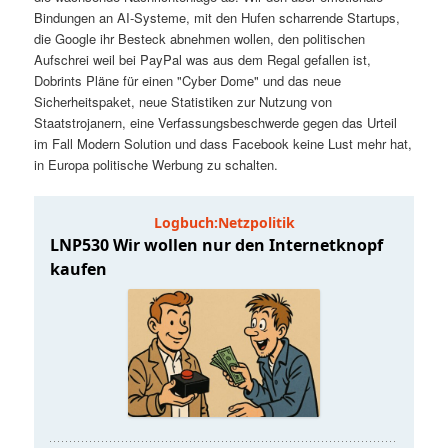
t
a
Bindungen an AI-Systeme, mit den Hufen scharrende Startups,
die Google ihr Besteck abnehmen wollen, den politischen
s
l
Aufschrei weil bei PayPal was aus dem Regal gefallen ist,
Dobrints Pläne für einen "Cyber Dome" und das neue
p
t
Sicherheitspaket, neue Statistiken zur Nutzung von
Staatstrojanern, eine Verfassungsbeschwerde gegen das Urteil
im Fall Modern Solution und dass Facebook keine Lust mehr hat,
r
s
in Europa politische Werbung zu schalten.
i
p
n
r
g
i
e
n
n
g
e
n