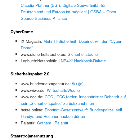
Claudia Plattner (BSI): Digitale Souveränität für
Deutschland und Europa ist möglich! | OSBA – Open
Source Business Alliance
CyberDome
iX Magazin:
Mehr IT-Sicherheit: Dobrindt will den “Cyber-
Dome”
www.sicherheitstacho.eu:
Sicherheitstacho
Logbuch:Netzpolitik:
LNP427 Hackback-Rakete
Sicherheitspaket 2.0
www.bundesnetzagentur.de:
5(1)(e)
www.wiwo.de:
WirtschaftsWoche
www.ccc.de:
CCC | CCC fordert Innenminister Dobrindt auf,
sein „Sicherheitspaket“ zurückzunehmen
heise online:
Dobrindt-Gesetzentwurf: Bundespolizei soll
Handys und Rechner hacken dürfen
Palantir:
Gotham | Palantir
Staatstrojanernutzung