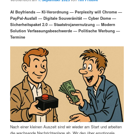
i
s
m
u
n
n
AI Boyfriends — KI-Verordnung — Perplexity will Chrome —
g
a
PayPal-Ausfall — Digitale Souveränität — Cyber Dome —
ä
n
e
v
Sicherheitspaket 2.0 — Staatstrojanernutzung — Modern
n
i
Solution Verfassungsbeschwerde — Politische Werbung —
r
d
g
Termine
a
e
ä
t
i
n
r
o
n
I
e
n
n
h
I
a
n
l
h
Nach einer kleinen Auszeit sind wir wieder am Start und arbeiten
die wachsende Nachrichtenlage ab. Wir den über emotionale