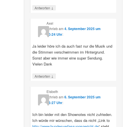
↓
Antworten
Axel
schrieb
am
4. September 2025 um
10:24 Uhr
:
Ja leider höre ich da auch fast nur die Musik und
die Stimmen verschwimmen im Hintergrund.
Sonst aber wie immer eine super Sendung.
Vielen Dank
↓
Antworten
Elsbeth
schrieb
am
6. September 2025 um
15:27 Uhr
:
Ich bin leider mit den Shownotes nicht zufrieden.
Ich würde mir wünschen, dass da nicht „Link to
http://www.bundesverfassungsgericht.de
“ steht,