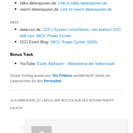
talks.datenspuren.de:
Link to talks.datenspuren.de
merch.datenspuren.de:
Link to merch.datenspuren.de
39C3
www.ccc.de:
CCC | System runterfahren, neu starten! CCC
lädt zum 39C3: Power Cycles
CCC Event Blog:
39C3: Power Cycles (2025)
Bonus Track
YouTube:
Esels Alptraum – Abrissbirne der Volksmusik
Dieser Eintrag wurde von
Tim Pritlove
veröffentlicht. Setze ein
Lesezeichen für den
Permalink
.
59 KOMMENTARE ZU „
LNP530 WIR WOLLEN NUR DEN INTERNETKNOPF
KAUFEN
“