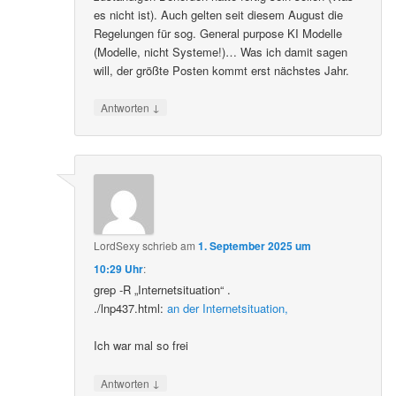
es nicht ist). Auch gelten seit diesem August die
Regelungen für sog. General purpose KI Modelle
(Modelle, nicht Systeme!)… Was ich damit sagen
will, der größte Posten kommt erst nächstes Jahr.
↓
Antworten
LordSexy
schrieb
am
1. September 2025 um
10:29 Uhr
:
grep -R „Internetsituation“ .
./lnp437.html:
an der Internetsituation,
Ich war mal so frei
↓
Antworten