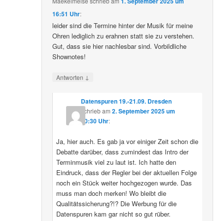
Maekelmeise
schrieb
am
1. September 2025 um
16:51 Uhr
:
leider sind die Termine hinter der Musik für meine
Ohren lediglich zu erahnen statt sie zu verstehen.
Gut, dass sie hier nachlesbar sind. Vorbildliche
Shownotes!
↓
Antworten
Datenspuren 19.-21.09. Dresden
schrieb
am
2. September 2025 um
10:30 Uhr
:
Ja, hier auch. Es gab ja vor einiger Zeit schon die
Debatte darüber, dass zumindest das Intro der
Terminmusik viel zu laut ist. Ich hatte den
Eindruck, dass der Regler bei der aktuellen Folge
noch ein Stück weiter hochgezogen wurde. Das
muss man doch merken! Wo bleibt die
Qualitätssicherung?!? Die Werbung für die
Datenspuren kam gar nicht so gut rüber.