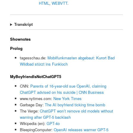
HTML
,
WEBVTT
.
Transkript
Shownotes
Prolog
tagesschau.de:
Mobilfunkmasten abgebaut: Kurort Bad
Wildbad stürzt ins Funkloch
MyBoyfriendIsNotChatGPT5
CNN:
Parents of 16-year-old sue OpenAI, claiming
ChatGPT advised on his suicide | CNN Business
www.nytimes.com:
New York Times
Garbage Day:
The AI boyfriend ticking time bomb
The Verge:
ChatGPT won’t remove old models without
warning after GPT-5 backlash
Wikipedia (en):
GPT-4o
BleepingComputer:
OpenAI releases warmer GPT-5