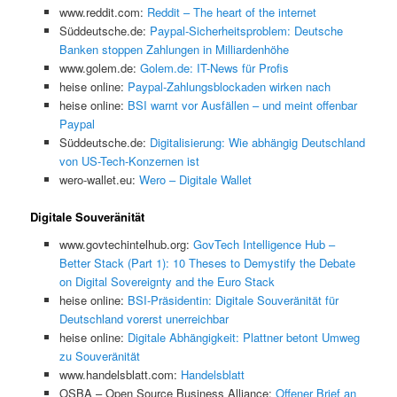
www.reddit.com:
Reddit – The heart of the internet
Süddeutsche.de:
Paypal-Sicherheitsproblem: Deutsche
Banken stoppen Zahlungen in Milliardenhöhe
www.golem.de:
Golem.de: IT-News für Profis
heise online:
Paypal-Zahlungsblockaden wirken nach
heise online:
BSI warnt vor Ausfällen – und meint offenbar
Paypal
Süddeutsche.de:
Digitalisierung: Wie abhängig Deutschland
von US-Tech-Konzernen ist
wero-wallet.eu:
Wero – Digitale Wallet
Digitale Souveränität
www.govtechintelhub.org:
GovTech Intelligence Hub –
Better Stack (Part 1): 10 Theses to Demystify the Debate
on Digital Sovereignty and the Euro Stack
heise online:
BSI-Präsidentin: Digitale Souveränität für
Deutschland vorerst unerreichbar
heise online:
Digitale Abhängigkeit: Plattner betont Umweg
zu Souveränität
www.handelsblatt.com:
Handelsblatt
OSBA – Open Source Business Alliance:
Offener Brief an