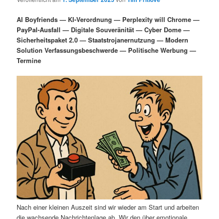
i
s
m
u
n
n
AI Boyfriends — KI-Verordnung — Perplexity will Chrome —
g
a
PayPal-Ausfall — Digitale Souveränität — Cyber Dome —
ä
n
e
v
Sicherheitspaket 2.0 — Staatstrojanernutzung — Modern
n
i
Solution Verfassungsbeschwerde — Politische Werbung —
r
d
g
Termine
a
e
ä
t
i
n
r
o
n
I
e
n
n
h
I
a
n
l
h
Nach einer kleinen Auszeit sind wir wieder am Start und arbeiten
die wachsende Nachrichtenlage ab. Wir den über emotionale