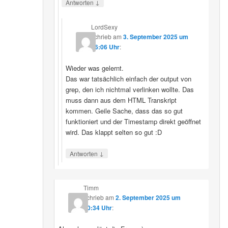
↓
Antworten
LordSexy
schrieb
am
3. September 2025 um
16:06 Uhr
:
Wieder was gelernt.
Das war tatsächlich einfach der output von
grep, den ich nichtmal verlinken wollte. Das
muss dann aus dem HTML Transkript
kommen. Geile Sache, dass das so gut
funktioniert und der Timestamp direkt geöffnet
wird. Das klappt selten so gut :D
↓
Antworten
Timm
schrieb
am
2. September 2025 um
10:34 Uhr
: