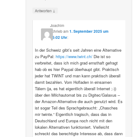
↓
Antworten
Joachim
schrieb
am
1. September 2025 um
15:02 Uhr
:
In der Schweiz gibt’s seit Jahren eine Alternative
zu PayPal:
https://www.twint.ch/
Die ist so
verbreitet, dass ich mich grad ernsthaft gefragt
hab ob es hier Paypal überhaupt gibt. Praktisch
jeder hat TWINT und man kann praktisch überall
damit bezahlen. Vom Hofladen in einsamen
Tälern (ja, es hat eigentlich überall Internet ;-))
über den Milchautomat bis zu Digitec/Galaxus –
der Amazon-Alternative die auch genutzt wird. Es
ist sogar Teil des Sprachgebraucht: „Chasches
mir twinte.“ Eigentlich tragisch, dass das in
Deutschland und Europa noch nicht mit den
lokalen Alternativen funktioniert. Vielleicht
schreckt das berechtigte Interesse ab, dass dann