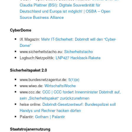
Claudia Plattner (BSI): Digitale Souveränität für
Deutschland und Europa ist möglich! | OSBA – Open
Source Business Alliance
CyberDome
iX Magazin:
Mehr IT-Sicherheit: Dobrindt will den “Cyber-
Dome”
www.sicherheitstacho.eu:
Sicherheitstacho
Logbuch:Netzpolitik:
LNP427 Hackback-Rakete
Sicherheitspaket 2.0
www.bundesnetzagentur.de:
5(1)(e)
www.wiwo.de:
WirtschaftsWoche
www.ccc.de:
CCC | CCC fordert Innenminister Dobrindt auf,
sein „Sicherheitspaket“ zurückzunehmen
heise online:
Dobrindt-Gesetzentwurf: Bundespolizei soll
Handys und Rechner hacken dürfen
Palantir:
Gotham | Palantir
Staatstrojanernutzung