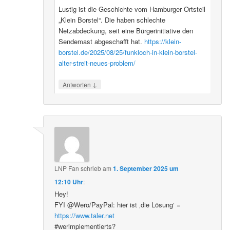
Lustig ist die Geschichte vom Hamburger Ortsteil
„Klein Borstel“. Die haben schlechte
Netzabdeckung, seit eine Bürgerinitiative den
Sendemast abgeschafft hat.
https://klein-
borstel.de/2025/08/25/funkloch-in-klein-borstel-
alter-streit-neues-problem/
↓
Antworten
LNP Fan
schrieb
am
1. September 2025 um
12:10 Uhr
:
Hey!
FYI @Wero/PayPal: hier ist ‚die Lösung‘ =
https://www.taler.net
#werimplementierts?