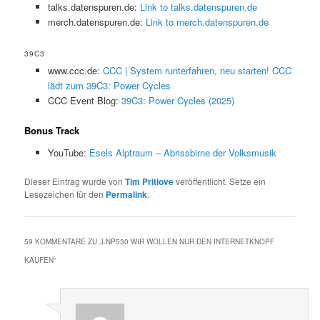
talks.datenspuren.de:
Link to talks.datenspuren.de
merch.datenspuren.de:
Link to merch.datenspuren.de
39C3
www.ccc.de:
CCC | System runterfahren, neu starten! CCC
lädt zum 39C3: Power Cycles
CCC Event Blog:
39C3: Power Cycles (2025)
Bonus Track
YouTube:
Esels Alptraum – Abrissbirne der Volksmusik
Dieser Eintrag wurde von
Tim Pritlove
veröffentlicht. Setze ein
Lesezeichen für den
Permalink
.
59 KOMMENTARE ZU „
LNP530 WIR WOLLEN NUR DEN INTERNETKNOPF
KAUFEN
“