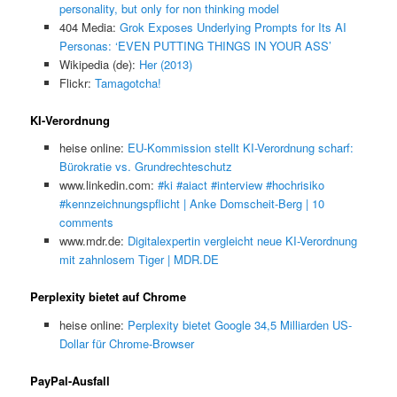
personality, but only for non thinking model
404 Media:
Grok Exposes Underlying Prompts for Its AI
Personas: ‘EVEN PUTTING THINGS IN YOUR ASS’
Wikipedia (de):
Her (2013)
Flickr:
Tamagotcha!
KI-Verordnung
heise online:
EU-Kommission stellt KI-Verordnung scharf:
Bürokratie vs. Grundrechteschutz
www.linkedin.com:
#ki #aiact #interview #hochrisiko
#kennzeichnungspflicht | Anke Domscheit-Berg | 10
comments
www.mdr.de:
Digitalexpertin vergleicht neue KI-Verordnung
mit zahnlosem Tiger | MDR.DE
Perplexity bietet auf Chrome
heise online:
Perplexity bietet Google 34,5 Milliarden US-
Dollar für Chrome-Browser
PayPal-Ausfall