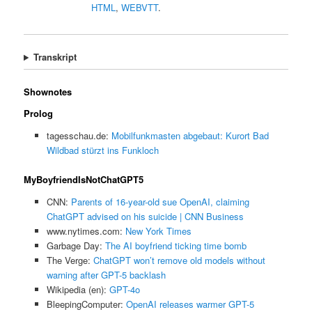
HTML
,
WEBVTT
.
Transkript
Shownotes
Prolog
tagesschau.de:
Mobilfunkmasten abgebaut: Kurort Bad
Wildbad stürzt ins Funkloch
MyBoyfriendIsNotChatGPT5
CNN:
Parents of 16-year-old sue OpenAI, claiming
ChatGPT advised on his suicide | CNN Business
www.nytimes.com:
New York Times
Garbage Day:
The AI boyfriend ticking time bomb
The Verge:
ChatGPT won’t remove old models without
warning after GPT-5 backlash
Wikipedia (en):
GPT-4o
BleepingComputer:
OpenAI releases warmer GPT-5