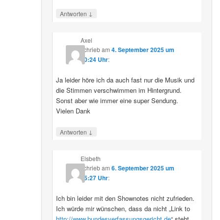
↓
Antworten
Axel
schrieb
am
4. September 2025 um
10:24 Uhr
:
Ja leider höre ich da auch fast nur die Musik und
die Stimmen verschwimmen im Hintergrund.
Sonst aber wie immer eine super Sendung.
Vielen Dank
↓
Antworten
Elsbeth
schrieb
am
6. September 2025 um
15:27 Uhr
:
Ich bin leider mit den Shownotes nicht zufrieden.
Ich würde mir wünschen, dass da nicht „Link to
http://www.bundesverfassungsgericht.de
“ steht,