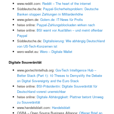
www.reddit.com:
Reddit – The heart of the internet
Süddeutsche.de:
Paypal-Sicherheitsproblem: Deutsche
Banken stoppen Zahlungen in Milliardenhöhe
www.golem.de:
Golem.de: IT-News für Profis
heise online:
Paypal-Zahlungsblockaden wirken nach
heise online:
BSI warnt vor Ausfällen – und meint offenbar
Paypal
Süddeutsche.de:
Digitalisierung: Wie abhängig Deutschland
von US-Tech-Konzernen ist
wero-wallet.eu:
Wero – Digitale Wallet
Digitale Souveränität
www.govtechintelhub.org:
GovTech Intelligence Hub –
Better Stack (Part 1): 10 Theses to Demystify the Debate
on Digital Sovereignty and the Euro Stack
heise online:
BSI-Präsidentin: Digitale Souveränität für
Deutschland vorerst unerreichbar
heise online:
Digitale Abhängigkeit: Plattner betont Umweg
zu Souveränität
www.handelsblatt.com:
Handelsblatt
OSBA – Open Source Business Alliance:
Offener Brief an