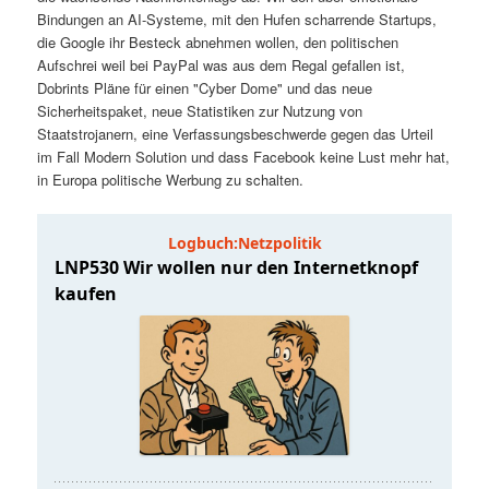
t
a
Bindungen an AI-Systeme, mit den Hufen scharrende Startups,
die Google ihr Besteck abnehmen wollen, den politischen
s
l
Aufschrei weil bei PayPal was aus dem Regal gefallen ist,
Dobrints Pläne für einen "Cyber Dome" und das neue
p
t
Sicherheitspaket, neue Statistiken zur Nutzung von
Staatstrojanern, eine Verfassungsbeschwerde gegen das Urteil
im Fall Modern Solution und dass Facebook keine Lust mehr hat,
r
s
in Europa politische Werbung zu schalten.
i
p
n
r
g
i
e
n
n
g
e
n