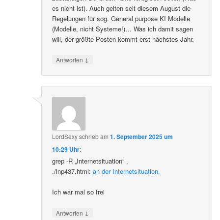
es nicht ist). Auch gelten seit diesem August die
Regelungen für sog. General purpose KI Modelle
(Modelle, nicht Systeme!)… Was ich damit sagen
will, der größte Posten kommt erst nächstes Jahr.
↓
Antworten
LordSexy
schrieb
am
1. September 2025 um
10:29 Uhr
:
grep -R „Internetsituation“ .
./lnp437.html:
an der Internetsituation,
Ich war mal so frei
↓
Antworten