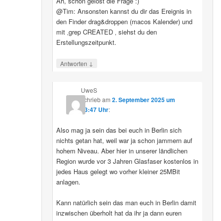
Ah, schon gelöst die Frage :)
@Tim: Ansonsten kannst du dir das Ereignis in
den Finder drag&droppen (macos Kalender) und
mit ‚grep CREATED ‚ siehst du den
Erstellungszeitpunkt.
↓
Antworten
UweS
schrieb
am
2. September 2025 um
13:47 Uhr
:
Also mag ja sein das bei euch in Berlin sich
nichts getan hat, weil war ja schon jammern auf
hohem Niveau. Aber hier in unserer ländlichen
Region wurde vor 3 Jahren Glasfaser kostenlos in
jedes Haus gelegt wo vorher kleiner 25MBit
anlagen.
Kann natürlich sein das man euch in Berlin damit
inzwischen überholt hat da ihr ja dann euren