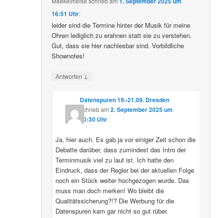
Maekelmeise
schrieb
am
1. September 2025 um
16:51 Uhr
:
leider sind die Termine hinter der Musik für meine
Ohren lediglich zu erahnen statt sie zu verstehen.
Gut, dass sie hier nachlesbar sind. Vorbildliche
Shownotes!
↓
Antworten
Datenspuren 19.-21.09. Dresden
schrieb
am
2. September 2025 um
10:30 Uhr
:
Ja, hier auch. Es gab ja vor einiger Zeit schon die
Debatte darüber, dass zumindest das Intro der
Terminmusik viel zu laut ist. Ich hatte den
Eindruck, dass der Regler bei der aktuellen Folge
noch ein Stück weiter hochgezogen wurde. Das
muss man doch merken! Wo bleibt die
Qualitätssicherung?!? Die Werbung für die
Datenspuren kam gar nicht so gut rüber.