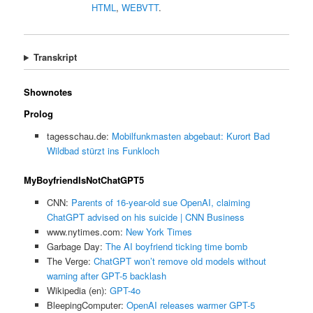
HTML
,
WEBVTT
.
Transkript
Shownotes
Prolog
tagesschau.de:
Mobilfunkmasten abgebaut: Kurort Bad
Wildbad stürzt ins Funkloch
MyBoyfriendIsNotChatGPT5
CNN:
Parents of 16-year-old sue OpenAI, claiming
ChatGPT advised on his suicide | CNN Business
www.nytimes.com:
New York Times
Garbage Day:
The AI boyfriend ticking time bomb
The Verge:
ChatGPT won’t remove old models without
warning after GPT-5 backlash
Wikipedia (en):
GPT-4o
BleepingComputer:
OpenAI releases warmer GPT-5