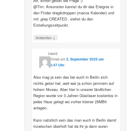
Ah, schon gelöst die Frage :)
@Tim: Ansonsten kannst du dir das Ereignis in
den Finder drag&droppen (macos Kalender) und
mit ‚grep CREATED ‚ siehst du den
Erstellungszeitpunkt.
↓
Antworten
UweS
schrieb
am
2. September 2025 um
13:47 Uhr
:
Also mag ja sein das bei euch in Berlin sich
nichts getan hat, weil war ja schon jammern auf
hohem Niveau. Aber hier in unserer ländlichen
Region wurde vor 3 Jahren Glasfaser kostenlos in
jedes Haus gelegt wo vorher kleiner 25MBit
anlagen.
Kann natürlich sein das man euch in Berlin damit
inzwischen überholt hat da ihr ja dann euren