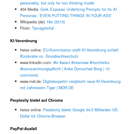
personality, but only for non thinking model
404 Media:
Grok Exposes Underlying Prompts for Its AI
Personas: ‘EVEN PUTTING THINGS IN YOUR ASS’
Wikipedia (de):
Her (2013)
Flickr:
Tamagotcha!
KI-Verordnung
heise online:
EU-Kommission stellt KI-Verordnung scharf:
Bürokratie vs. Grundrechteschutz
www.linkedin.com:
#ki #aiact #interview #hochrisiko
#kennzeichnungspflicht | Anke Domscheit-Berg | 10
comments
www.mdr.de:
Digitalexpertin vergleicht neue KI-Verordnung
mit zahnlosem Tiger | MDR.DE
Perplexity bietet auf Chrome
heise online:
Perplexity bietet Google 34,5 Milliarden US-
Dollar für Chrome-Browser
PayPal-Ausfall