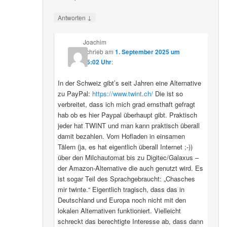
↓
Antworten
Joachim
schrieb
am
1. September 2025 um
15:02 Uhr
:
In der Schweiz gibt’s seit Jahren eine Alternative
zu PayPal:
https://www.twint.ch/
Die ist so
verbreitet, dass ich mich grad ernsthaft gefragt
hab ob es hier Paypal überhaupt gibt. Praktisch
jeder hat TWINT und man kann praktisch überall
damit bezahlen. Vom Hofladen in einsamen
Tälern (ja, es hat eigentlich überall Internet ;-))
über den Milchautomat bis zu Digitec/Galaxus –
der Amazon-Alternative die auch genutzt wird. Es
ist sogar Teil des Sprachgebraucht: „Chasches
mir twinte.“ Eigentlich tragisch, dass das in
Deutschland und Europa noch nicht mit den
lokalen Alternativen funktioniert. Vielleicht
schreckt das berechtigte Interesse ab, dass dann