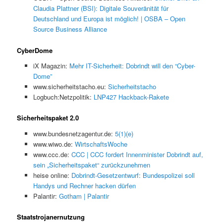
Claudia Plattner (BSI): Digitale Souveränität für
Deutschland und Europa ist möglich! | OSBA – Open
Source Business Alliance
CyberDome
iX Magazin:
Mehr IT-Sicherheit: Dobrindt will den “Cyber-
Dome”
www.sicherheitstacho.eu:
Sicherheitstacho
Logbuch:Netzpolitik:
LNP427 Hackback-Rakete
Sicherheitspaket 2.0
www.bundesnetzagentur.de:
5(1)(e)
www.wiwo.de:
WirtschaftsWoche
www.ccc.de:
CCC | CCC fordert Innenminister Dobrindt auf,
sein „Sicherheitspaket“ zurückzunehmen
heise online:
Dobrindt-Gesetzentwurf: Bundespolizei soll
Handys und Rechner hacken dürfen
Palantir:
Gotham | Palantir
Staatstrojanernutzung