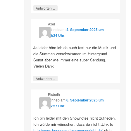
↓
Antworten
Axel
schrieb
am
4. September 2025 um
10:24 Uhr
:
Ja leider höre ich da auch fast nur die Musik und
die Stimmen verschwimmen im Hintergrund.
Sonst aber wie immer eine super Sendung.
Vielen Dank
↓
Antworten
Elsbeth
schrieb
am
6. September 2025 um
15:27 Uhr
:
Ich bin leider mit den Shownotes nicht zufrieden.
Ich würde mir wünschen, dass da nicht „Link to
http://www.bundesverfassungsgericht.de
“ steht,