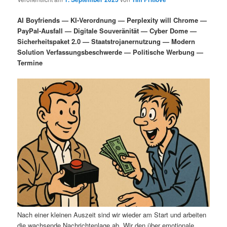
i
s
m
u
n
n
AI Boyfriends — KI-Verordnung — Perplexity will Chrome —
g
a
PayPal-Ausfall — Digitale Souveränität — Cyber Dome —
ä
n
e
v
Sicherheitspaket 2.0 — Staatstrojanernutzung — Modern
n
i
Solution Verfassungsbeschwerde — Politische Werbung —
r
d
g
Termine
a
e
ä
t
i
n
r
o
n
I
e
n
n
h
I
a
n
l
h
Nach einer kleinen Auszeit sind wir wieder am Start und arbeiten
die wachsende Nachrichtenlage ab. Wir den über emotionale