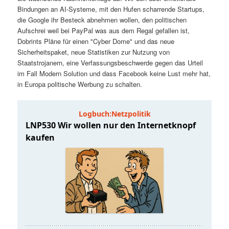
t
a
Bindungen an AI-Systeme, mit den Hufen scharrende Startups,
die Google ihr Besteck abnehmen wollen, den politischen
s
l
Aufschrei weil bei PayPal was aus dem Regal gefallen ist,
Dobrints Pläne für einen "Cyber Dome" und das neue
p
t
Sicherheitspaket, neue Statistiken zur Nutzung von
Staatstrojanern, eine Verfassungsbeschwerde gegen das Urteil
im Fall Modern Solution und dass Facebook keine Lust mehr hat,
r
s
in Europa politische Werbung zu schalten.
i
p
n
r
g
i
e
n
n
g
e
n