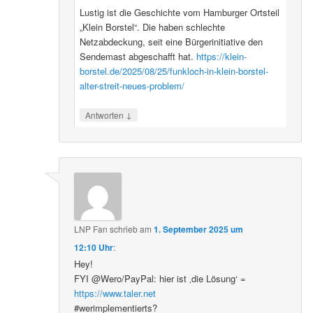
Lustig ist die Geschichte vom Hamburger Ortsteil
„Klein Borstel“. Die haben schlechte
Netzabdeckung, seit eine Bürgerinitiative den
Sendemast abgeschafft hat.
https://klein-
borstel.de/2025/08/25/funkloch-in-klein-borstel-
alter-streit-neues-problem/
↓
Antworten
LNP Fan
schrieb
am
1. September 2025 um
12:10 Uhr
:
Hey!
FYI @Wero/PayPal: hier ist ‚die Lösung‘ =
https://www.taler.net
#werimplementierts?