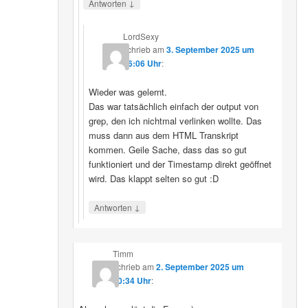
↓
Antworten
LordSexy
schrieb
am
3. September 2025 um
16:06 Uhr
:
Wieder was gelernt.
Das war tatsächlich einfach der output von
grep, den ich nichtmal verlinken wollte. Das
muss dann aus dem HTML Transkript
kommen. Geile Sache, dass das so gut
funktioniert und der Timestamp direkt geöffnet
wird. Das klappt selten so gut :D
↓
Antworten
Timm
schrieb
am
2. September 2025 um
10:34 Uhr
: