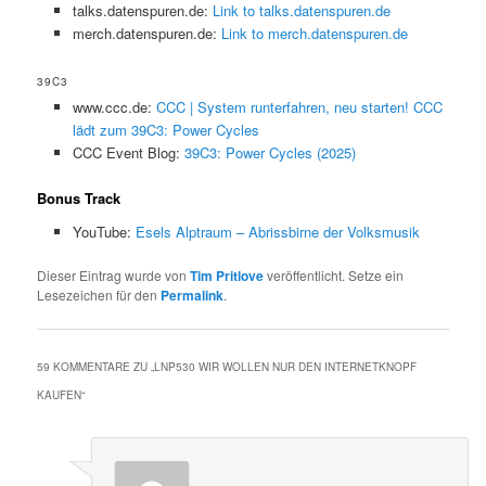
talks.datenspuren.de:
Link to talks.datenspuren.de
merch.datenspuren.de:
Link to merch.datenspuren.de
39C3
www.ccc.de:
CCC | System runterfahren, neu starten! CCC
lädt zum 39C3: Power Cycles
CCC Event Blog:
39C3: Power Cycles (2025)
Bonus Track
YouTube:
Esels Alptraum – Abrissbirne der Volksmusik
Dieser Eintrag wurde von
Tim Pritlove
veröffentlicht. Setze ein
Lesezeichen für den
Permalink
.
59 KOMMENTARE ZU „
LNP530 WIR WOLLEN NUR DEN INTERNETKNOPF
KAUFEN
“