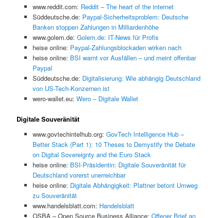
www.reddit.com:
Reddit – The heart of the internet
Süddeutsche.de:
Paypal-Sicherheitsproblem: Deutsche
Banken stoppen Zahlungen in Milliardenhöhe
www.golem.de:
Golem.de: IT-News für Profis
heise online:
Paypal-Zahlungsblockaden wirken nach
heise online:
BSI warnt vor Ausfällen – und meint offenbar
Paypal
Süddeutsche.de:
Digitalisierung: Wie abhängig Deutschland
von US-Tech-Konzernen ist
wero-wallet.eu:
Wero – Digitale Wallet
Digitale Souveränität
www.govtechintelhub.org:
GovTech Intelligence Hub –
Better Stack (Part 1): 10 Theses to Demystify the Debate
on Digital Sovereignty and the Euro Stack
heise online:
BSI-Präsidentin: Digitale Souveränität für
Deutschland vorerst unerreichbar
heise online:
Digitale Abhängigkeit: Plattner betont Umweg
zu Souveränität
www.handelsblatt.com:
Handelsblatt
OSBA – Open Source Business Alliance:
Offener Brief an