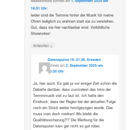
Maekelmeise
schrieb
am
1. September 2025 um
16:51 Uhr
:
leider sind die Termine hinter der Musik für meine
Ohren lediglich zu erahnen statt sie zu verstehen.
Gut, dass sie hier nachlesbar sind. Vorbildliche
Shownotes!
↓
Antworten
Datenspuren 19.-21.09. Dresden
schrieb
am
2. September 2025 um
10:30 Uhr
:
Ja, hier auch. Es gab ja vor einiger Zeit schon die
Debatte darüber, dass zumindest das Intro der
Terminmusik viel zu laut ist. Ich hatte den
Eindruck, dass der Regler bei der aktuellen Folge
noch ein Stück weiter hochgezogen wurde. Das
muss man doch merken! Wo bleibt die
Qualitätssicherung?!? Die Werbung für die
Datenspuren kam gar nicht so gut rüber.