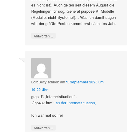
es nicht ist). Auch gelten seit diesem August die
Regelungen für sog. General purpose KI Modelle
(Modelle, nicht Systeme!)… Was ich damit sagen
will, der größte Posten kommt erst nächstes Jahr.
↓
Antworten
LordSexy
schrieb
am
1. September 2025 um
10:29 Uhr
:
grep -R „Internetsituation“ .
./lnp437.html:
an der Internetsituation,
Ich war mal so frei
↓
Antworten