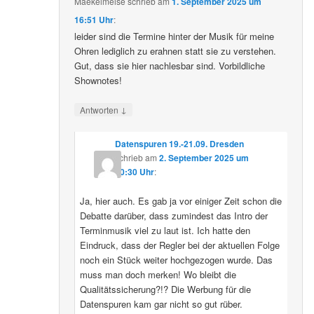
Maekelmeise
schrieb
am
1. September 2025 um
16:51 Uhr
:
leider sind die Termine hinter der Musik für meine
Ohren lediglich zu erahnen statt sie zu verstehen.
Gut, dass sie hier nachlesbar sind. Vorbildliche
Shownotes!
↓
Antworten
Datenspuren 19.-21.09. Dresden
schrieb
am
2. September 2025 um
10:30 Uhr
:
Ja, hier auch. Es gab ja vor einiger Zeit schon die
Debatte darüber, dass zumindest das Intro der
Terminmusik viel zu laut ist. Ich hatte den
Eindruck, dass der Regler bei der aktuellen Folge
noch ein Stück weiter hochgezogen wurde. Das
muss man doch merken! Wo bleibt die
Qualitätssicherung?!? Die Werbung für die
Datenspuren kam gar nicht so gut rüber.