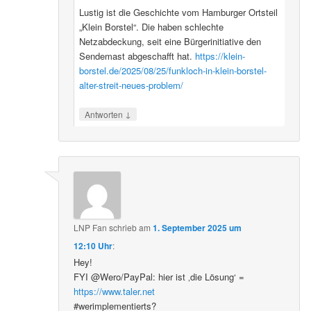
Lustig ist die Geschichte vom Hamburger Ortsteil
„Klein Borstel“. Die haben schlechte
Netzabdeckung, seit eine Bürgerinitiative den
Sendemast abgeschafft hat.
https://klein-
borstel.de/2025/08/25/funkloch-in-klein-borstel-
alter-streit-neues-problem/
↓
Antworten
LNP Fan
schrieb
am
1. September 2025 um
12:10 Uhr
:
Hey!
FYI @Wero/PayPal: hier ist ‚die Lösung‘ =
https://www.taler.net
#werimplementierts?