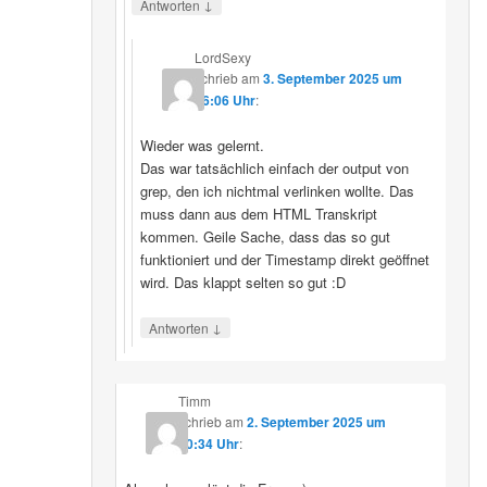
↓
Antworten
LordSexy
schrieb
am
3. September 2025 um
16:06 Uhr
:
Wieder was gelernt.
Das war tatsächlich einfach der output von
grep, den ich nichtmal verlinken wollte. Das
muss dann aus dem HTML Transkript
kommen. Geile Sache, dass das so gut
funktioniert und der Timestamp direkt geöffnet
wird. Das klappt selten so gut :D
↓
Antworten
Timm
schrieb
am
2. September 2025 um
10:34 Uhr
: