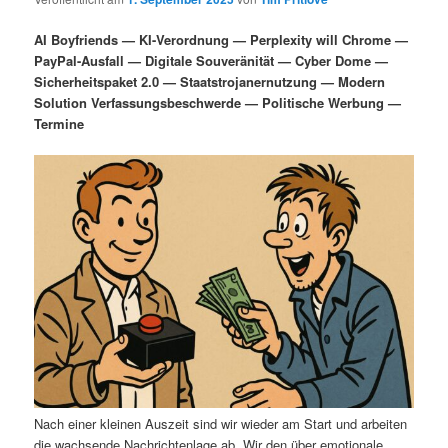
i
s
m
u
n
n
AI Boyfriends — KI-Verordnung — Perplexity will Chrome —
g
a
PayPal-Ausfall — Digitale Souveränität — Cyber Dome —
ä
n
e
v
Sicherheitspaket 2.0 — Staatstrojanernutzung — Modern
n
i
Solution Verfassungsbeschwerde — Politische Werbung —
r
d
g
Termine
a
e
ä
t
i
n
r
o
n
I
e
n
n
h
I
a
n
l
h
Nach einer kleinen Auszeit sind wir wieder am Start und arbeiten
die wachsende Nachrichtenlage ab. Wir den über emotionale