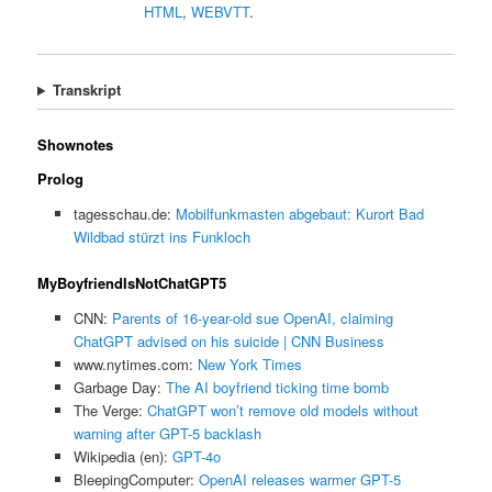
HTML
,
WEBVTT
.
Transkript
Shownotes
Prolog
tagesschau.de:
Mobilfunkmasten abgebaut: Kurort Bad
Wildbad stürzt ins Funkloch
MyBoyfriendIsNotChatGPT5
CNN:
Parents of 16-year-old sue OpenAI, claiming
ChatGPT advised on his suicide | CNN Business
www.nytimes.com:
New York Times
Garbage Day:
The AI boyfriend ticking time bomb
The Verge:
ChatGPT won’t remove old models without
warning after GPT-5 backlash
Wikipedia (en):
GPT-4o
BleepingComputer:
OpenAI releases warmer GPT-5