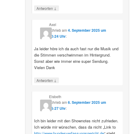
↓
Antworten
Axel
schrieb
am
4. September 2025 um
10:24 Uhr
:
Ja leider höre ich da auch fast nur die Musik und
die Stimmen verschwimmen im Hintergrund.
Sonst aber wie immer eine super Sendung.
Vielen Dank
↓
Antworten
Elsbeth
schrieb
am
6. September 2025 um
15:27 Uhr
:
Ich bin leider mit den Shownotes nicht zufrieden.
Ich würde mir wünschen, dass da nicht „Link to
http://www.bundesverfassungsgericht.de
“ steht,