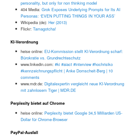
personality, but only for non thinking model
404 Media:
Grok Exposes Underlying Prompts for Its AI
Personas: ‘EVEN PUTTING THINGS IN YOUR ASS’
Wikipedia (de):
Her (2013)
Flickr:
Tamagotcha!
KI-Verordnung
heise online:
EU-Kommission stellt KI-Verordnung scharf:
Bürokratie vs. Grundrechteschutz
www.linkedin.com:
#ki #aiact #interview #hochrisiko
#kennzeichnungspflicht | Anke Domscheit-Berg | 10
comments
www.mdr.de:
Digitalexpertin vergleicht neue KI-Verordnung
mit zahnlosem Tiger | MDR.DE
Perplexity bietet auf Chrome
heise online:
Perplexity bietet Google 34,5 Milliarden US-
Dollar für Chrome-Browser
PayPal-Ausfall