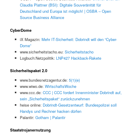
Claudia Plattner (BSI): Digitale Souveränität für
Deutschland und Europa ist möglich! | OSBA – Open
Source Business Alliance
CyberDome
iX Magazin:
Mehr IT-Sicherheit: Dobrindt will den “Cyber-
Dome”
www.sicherheitstacho.eu:
Sicherheitstacho
Logbuch:Netzpolitik:
LNP427 Hackback-Rakete
Sicherheitspaket 2.0
www.bundesnetzagentur.de:
5(1)(e)
www.wiwo.de:
WirtschaftsWoche
www.ccc.de:
CCC | CCC fordert Innenminister Dobrindt auf,
sein „Sicherheitspaket“ zurückzunehmen
heise online:
Dobrindt-Gesetzentwurf: Bundespolizei soll
Handys und Rechner hacken dürfen
Palantir:
Gotham | Palantir
Staatstrojanernutzung