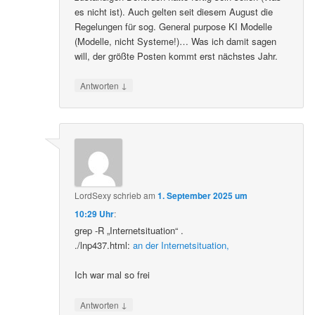
es nicht ist). Auch gelten seit diesem August die
Regelungen für sog. General purpose KI Modelle
(Modelle, nicht Systeme!)… Was ich damit sagen
will, der größte Posten kommt erst nächstes Jahr.
↓
Antworten
LordSexy
schrieb
am
1. September 2025 um
10:29 Uhr
:
grep -R „Internetsituation“ .
./lnp437.html:
an der Internetsituation,
Ich war mal so frei
↓
Antworten