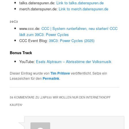
talks.datenspuren.de:
Link to talks.datenspuren.de
merch.datenspuren.de:
Link to merch.datenspuren.de
39C3
www.ccc.de:
CCC | System runterfahren, neu starten! CCC
lädt zum 39C3: Power Cycles
CCC Event Blog:
39C3: Power Cycles (2025)
Bonus Track
YouTube:
Esels Alptraum – Abrissbirne der Volksmusik
Dieser Eintrag wurde von
Tim Pritlove
veröffentlicht. Setze ein
Lesezeichen für den
Permalink
.
59 KOMMENTARE ZU „
LNP530 WIR WOLLEN NUR DEN INTERNETKNOPF
KAUFEN
“