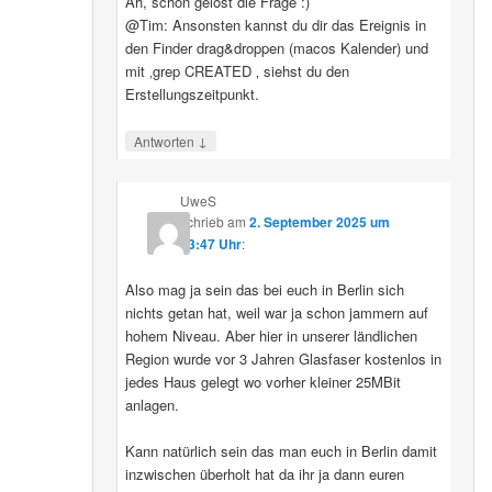
Ah, schon gelöst die Frage :)
@Tim: Ansonsten kannst du dir das Ereignis in
den Finder drag&droppen (macos Kalender) und
mit ‚grep CREATED ‚ siehst du den
Erstellungszeitpunkt.
↓
Antworten
UweS
schrieb
am
2. September 2025 um
13:47 Uhr
:
Also mag ja sein das bei euch in Berlin sich
nichts getan hat, weil war ja schon jammern auf
hohem Niveau. Aber hier in unserer ländlichen
Region wurde vor 3 Jahren Glasfaser kostenlos in
jedes Haus gelegt wo vorher kleiner 25MBit
anlagen.
Kann natürlich sein das man euch in Berlin damit
inzwischen überholt hat da ihr ja dann euren