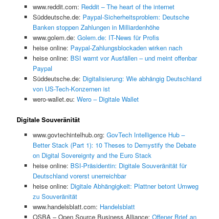
www.reddit.com:
Reddit – The heart of the internet
Süddeutsche.de:
Paypal-Sicherheitsproblem: Deutsche
Banken stoppen Zahlungen in Milliardenhöhe
www.golem.de:
Golem.de: IT-News für Profis
heise online:
Paypal-Zahlungsblockaden wirken nach
heise online:
BSI warnt vor Ausfällen – und meint offenbar
Paypal
Süddeutsche.de:
Digitalisierung: Wie abhängig Deutschland
von US-Tech-Konzernen ist
wero-wallet.eu:
Wero – Digitale Wallet
Digitale Souveränität
www.govtechintelhub.org:
GovTech Intelligence Hub –
Better Stack (Part 1): 10 Theses to Demystify the Debate
on Digital Sovereignty and the Euro Stack
heise online:
BSI-Präsidentin: Digitale Souveränität für
Deutschland vorerst unerreichbar
heise online:
Digitale Abhängigkeit: Plattner betont Umweg
zu Souveränität
www.handelsblatt.com:
Handelsblatt
OSBA – Open Source Business Alliance:
Offener Brief an