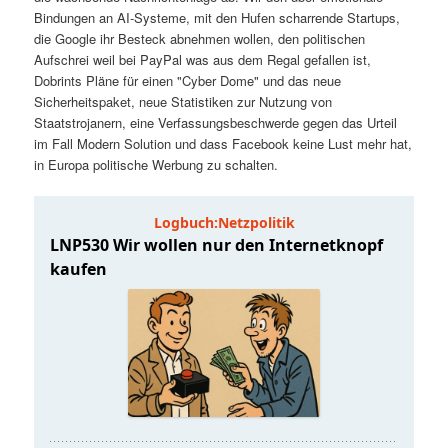
t
a
Bindungen an AI-Systeme, mit den Hufen scharrende Startups,
die Google ihr Besteck abnehmen wollen, den politischen
s
l
Aufschrei weil bei PayPal was aus dem Regal gefallen ist,
Dobrints Pläne für einen "Cyber Dome" und das neue
p
t
Sicherheitspaket, neue Statistiken zur Nutzung von
Staatstrojanern, eine Verfassungsbeschwerde gegen das Urteil
im Fall Modern Solution und dass Facebook keine Lust mehr hat,
r
s
in Europa politische Werbung zu schalten.
i
p
n
r
g
i
e
n
n
g
e
n