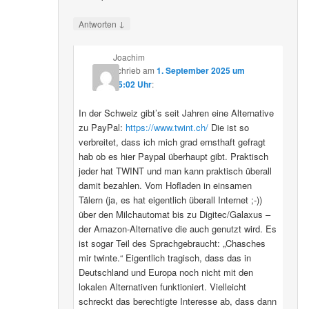
↓
Antworten
Joachim
schrieb
am
1. September 2025 um
15:02 Uhr
:
In der Schweiz gibt’s seit Jahren eine Alternative
zu PayPal:
https://www.twint.ch/
Die ist so
verbreitet, dass ich mich grad ernsthaft gefragt
hab ob es hier Paypal überhaupt gibt. Praktisch
jeder hat TWINT und man kann praktisch überall
damit bezahlen. Vom Hofladen in einsamen
Tälern (ja, es hat eigentlich überall Internet ;-))
über den Milchautomat bis zu Digitec/Galaxus –
der Amazon-Alternative die auch genutzt wird. Es
ist sogar Teil des Sprachgebraucht: „Chasches
mir twinte.“ Eigentlich tragisch, dass das in
Deutschland und Europa noch nicht mit den
lokalen Alternativen funktioniert. Vielleicht
schreckt das berechtigte Interesse ab, dass dann