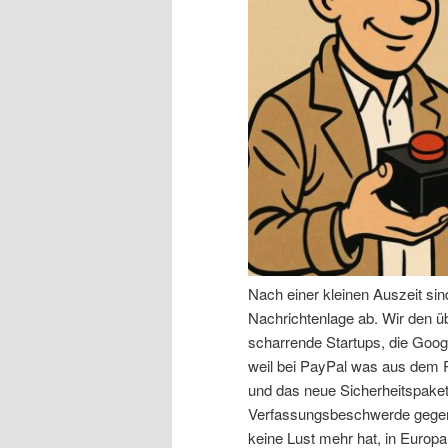
n
r
I
e
n
n
h
I
a
n
l
h
Nach einer kleinen Auszeit si
t
a
Nachrichtenlage ab. Wir den 
scharrende Startups, die Goog
s
l
weil bei PayPal was aus dem R
und das neue Sicherheitspaket,
p
t
Verfassungsbeschwerde gegen 
keine Lust mehr hat, in Europa