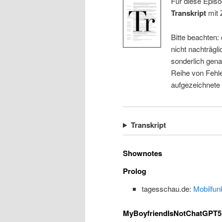
Für diese Episo
Transkript
mit 
Bitte beachten:
nicht nachträgli
sonderlich gena
Reihe von Fehle
aufgezeichnete
Transkript
Shownotes
Prolog
tagesschau.de:
Mobilfun
MyBoyfriendIsNotChatGPT5