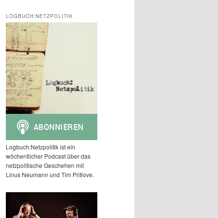
c
h
LOGBUCH:NETZPOLITIK
e
n
Logbuch:Netzpolitik ist ein
wöchentlicher Podcast über das
netzpolitische Geschehen mit
Linus Neumann und Tim Pritlove.