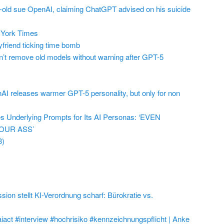
r-old sue OpenAI, claiming ChatGPT advised on his suicide
York Times
friend ticking time bomb
t remove old models without warning after GPT-5
AI releases warmer GPT-5 personality, but only for non
 Underlying Prompts for Its AI Personas: ‘EVEN
OUR ASS’
3)
on stellt KI-Verordnung scharf: Bürokratie vs.
aiact #interview #hochrisiko #kennzeichnungspflicht | Anke