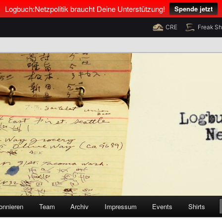
Logbuch:Netzpolitik braucht Deine Unterstützung!
Spende jetzt
CRE
Freak S
nus Neumann und Tim Pritlove
olitik
onnieren
Team
Archiv
Impressum
Events
Shirts