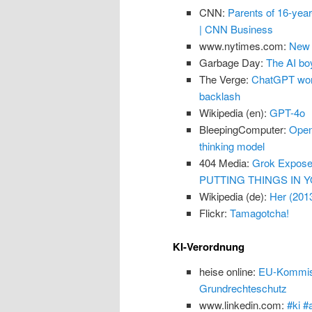
CNN:
Parents of 16-yea
| CNN Business
www.nytimes.com:
New 
Garbage Day:
The AI boy
The Verge:
ChatGPT won’
backlash
Wikipedia (en):
GPT-4o
BleepingComputer:
Open
thinking model
404 Media:
Grok Exposes
PUTTING THINGS IN Y
Wikipedia (de):
Her (201
Flickr:
Tamagotcha!
KI-Verordnung
heise online:
EU-Kommissi
Grundrechteschutz
www.linkedin.com:
#ki #