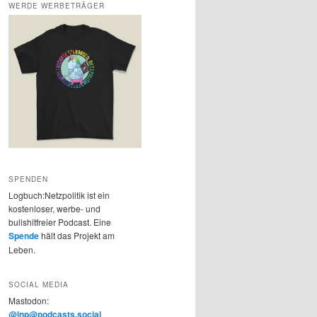
WERDE WERBETRÄGER
SPENDEN
Logbuch:Netzpolitik ist ein
kostenloser, werbe- und
bullshitfreier Podcast. Eine
Spende
hält das Projekt am
Leben.
SOCIAL MEDIA
Mastodon:
@lnp@podcasts.social