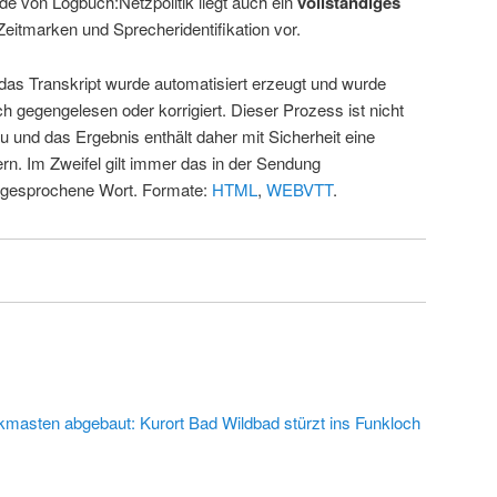
de von Logbuch:Netzpolitik liegt auch ein
vollständiges
Zeitmarken und Sprecheridentifikation vor.
 das Transkript wurde automatisiert erzeugt und wurde
ch gegengelesen oder korrigiert. Dieser Prozess ist nicht
u und das Ergebnis enthält daher mit Sicherheit eine
rn. Im Zweifel gilt immer das in der Sendung
 gesprochene Wort. Formate:
HTML
,
WEBVTT
.
kmasten abgebaut: Kurort Bad Wildbad stürzt ins Funkloch