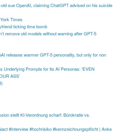
r-old sue OpenAI, claiming ChatGPT advised on his suicide
York Times
friend ticking time bomb
t remove old models without warning after GPT-5
AI releases warmer GPT-5 personality, but only for non
 Underlying Prompts for Its AI Personas: ‘EVEN
OUR ASS’
3)
on stellt KI-Verordnung scharf: Bürokratie vs.
aiact #interview #hochrisiko #kennzeichnungspflicht | Anke