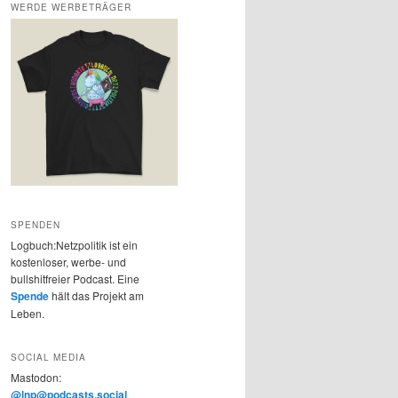
WERDE WERBETRÄGER
SPENDEN
Logbuch:Netzpolitik ist ein
kostenloser, werbe- und
bullshitfreier Podcast. Eine
Spende
hält das Projekt am
Leben.
SOCIAL MEDIA
Mastodon:
@lnp@podcasts.social