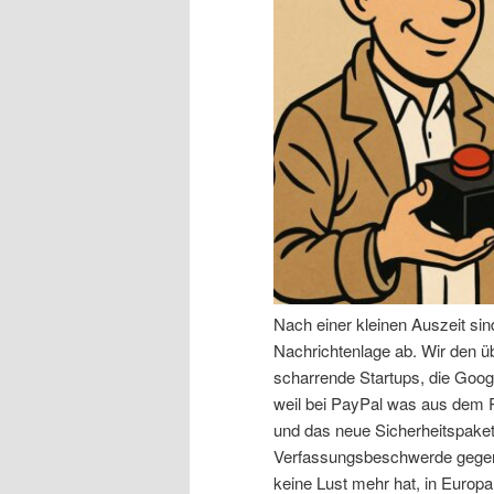
n
r
I
e
n
n
h
I
a
n
l
h
Nach einer kleinen Auszeit si
t
a
Nachrichtenlage ab. Wir den 
scharrende Startups, die Goog
s
l
weil bei PayPal was aus dem R
und das neue Sicherheitspaket,
p
t
Verfassungsbeschwerde gegen 
keine Lust mehr hat, in Europa