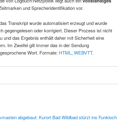
de von Logbuch:Netzpolitik liegt auch ein
vollständiges
Zeitmarken und Sprecheridentifikation vor.
 das Transkript wurde automatisiert erzeugt und wurde
ch gegengelesen oder korrigiert. Dieser Prozess ist nicht
u und das Ergebnis enthält daher mit Sicherheit eine
rn. Im Zweifel gilt immer das in der Sendung
 gesprochene Wort. Formate:
HTML
,
WEBVTT
.
kmasten abgebaut: Kurort Bad Wildbad stürzt ins Funkloch