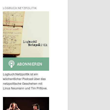
c
h
LOGBUCH:NETZPOLITIK
e
n
Logbuch:Netzpolitik ist ein
wöchentlicher Podcast über das
netzpolitische Geschehen mit
Linus Neumann und Tim Pritlove.