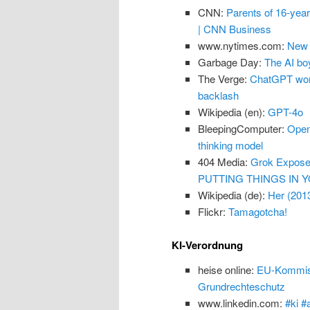
CNN:
Parents of 16-yea
| CNN Business
www.nytimes.com:
New 
Garbage Day:
The AI boy
The Verge:
ChatGPT won’
backlash
Wikipedia (en):
GPT-4o
BleepingComputer:
Open
thinking model
404 Media:
Grok Exposes
PUTTING THINGS IN Y
Wikipedia (de):
Her (201
Flickr:
Tamagotcha!
KI-Verordnung
heise online:
EU-Kommissi
Grundrechteschutz
www.linkedin.com:
#ki #