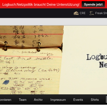
Logbuch:Netzpolitik braucht Deine Unterstützung!
Spende jetzt
CRE
Freak S
nus Neumann und Tim Pritlove
olitik
onnieren
Team
Archiv
Impressum
Events
Shirts