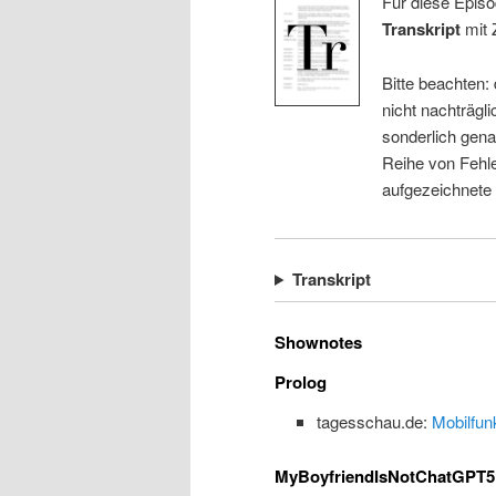
Für diese Episo
Transkript
mit 
Bitte beachten:
nicht nachträgli
sonderlich gena
Reihe von Fehle
aufgezeichnete
Transkript
Shownotes
Prolog
tagesschau.de:
Mobilfun
MyBoyfriendIsNotChatGPT5