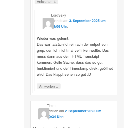
↓
Antworten
LordSexy
schrieb
am
3. September 2025 um
16:06 Uhr
:
Wieder was gelernt.
Das war tatsächlich einfach der output von
grep, den ich nichtmal verlinken wollte. Das
muss dann aus dem HTML Transkript
kommen. Geile Sache, dass das so gut
funktioniert und der Timestamp direkt geöffnet
wird. Das klappt selten so gut :D
↓
Antworten
Timm
schrieb
am
2. September 2025 um
10:34 Uhr
: