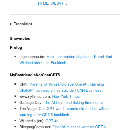
HTML
,
WEBVTT
.
Transkript
Shownotes
Prolog
tagesschau.de:
Mobilfunkmasten abgebaut: Kurort Bad
Wildbad stürzt ins Funkloch
MyBoyfriendIsNotChatGPT5
CNN:
Parents of 16-year-old sue OpenAI, claiming
ChatGPT advised on his suicide | CNN Business
www.nytimes.com:
New York Times
Garbage Day:
The AI boyfriend ticking time bomb
The Verge:
ChatGPT won’t remove old models without
warning after GPT-5 backlash
Wikipedia (en):
GPT-4o
BleepingComputer:
OpenAI releases warmer GPT-5