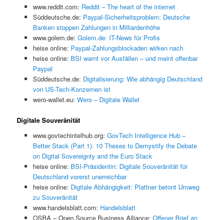
www.reddit.com:
Reddit – The heart of the internet
Süddeutsche.de:
Paypal-Sicherheitsproblem: Deutsche
Banken stoppen Zahlungen in Milliardenhöhe
www.golem.de:
Golem.de: IT-News für Profis
heise online:
Paypal-Zahlungsblockaden wirken nach
heise online:
BSI warnt vor Ausfällen – und meint offenbar
Paypal
Süddeutsche.de:
Digitalisierung: Wie abhängig Deutschland
von US-Tech-Konzernen ist
wero-wallet.eu:
Wero – Digitale Wallet
Digitale Souveränität
www.govtechintelhub.org:
GovTech Intelligence Hub –
Better Stack (Part 1): 10 Theses to Demystify the Debate
on Digital Sovereignty and the Euro Stack
heise online:
BSI-Präsidentin: Digitale Souveränität für
Deutschland vorerst unerreichbar
heise online:
Digitale Abhängigkeit: Plattner betont Umweg
zu Souveränität
www.handelsblatt.com:
Handelsblatt
OSBA – Open Source Business Alliance:
Offener Brief an