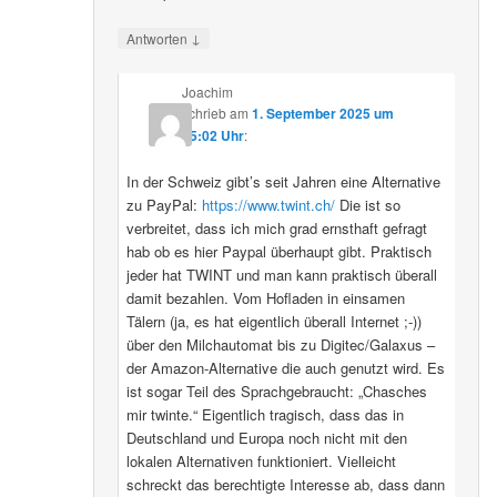
↓
Antworten
Joachim
schrieb
am
1. September 2025 um
15:02 Uhr
:
In der Schweiz gibt’s seit Jahren eine Alternative
zu PayPal:
https://www.twint.ch/
Die ist so
verbreitet, dass ich mich grad ernsthaft gefragt
hab ob es hier Paypal überhaupt gibt. Praktisch
jeder hat TWINT und man kann praktisch überall
damit bezahlen. Vom Hofladen in einsamen
Tälern (ja, es hat eigentlich überall Internet ;-))
über den Milchautomat bis zu Digitec/Galaxus –
der Amazon-Alternative die auch genutzt wird. Es
ist sogar Teil des Sprachgebraucht: „Chasches
mir twinte.“ Eigentlich tragisch, dass das in
Deutschland und Europa noch nicht mit den
lokalen Alternativen funktioniert. Vielleicht
schreckt das berechtigte Interesse ab, dass dann