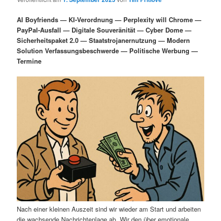
i
s
m
u
n
n
AI Boyfriends — KI-Verordnung — Perplexity will Chrome —
g
a
PayPal-Ausfall — Digitale Souveränität — Cyber Dome —
ä
n
e
v
Sicherheitspaket 2.0 — Staatstrojanernutzung — Modern
n
i
Solution Verfassungsbeschwerde — Politische Werbung —
r
d
g
Termine
a
e
ä
t
i
n
r
o
n
I
e
n
n
h
I
a
n
l
h
Nach einer kleinen Auszeit sind wir wieder am Start und arbeiten
die wachsende Nachrichtenlage ab. Wir den über emotionale