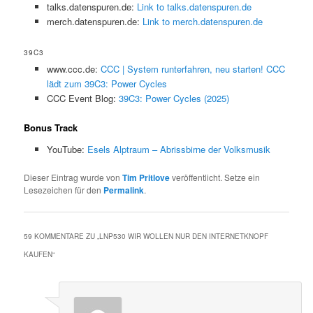
talks.datenspuren.de:
Link to talks.datenspuren.de
merch.datenspuren.de:
Link to merch.datenspuren.de
39C3
www.ccc.de:
CCC | System runterfahren, neu starten! CCC
lädt zum 39C3: Power Cycles
CCC Event Blog:
39C3: Power Cycles (2025)
Bonus Track
YouTube:
Esels Alptraum – Abrissbirne der Volksmusik
Dieser Eintrag wurde von
Tim Pritlove
veröffentlicht. Setze ein
Lesezeichen für den
Permalink
.
59 KOMMENTARE ZU „
LNP530 WIR WOLLEN NUR DEN INTERNETKNOPF
KAUFEN
“