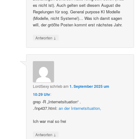
es nicht ist). Auch gelten seit diesem August die
Regelungen für sog. General purpose KI Modelle
(Modelle, nicht Systeme!)… Was ich damit sagen
will, der größte Posten kommt erst nächstes Jahr.
↓
Antworten
LordSexy
schrieb
am
1. September 2025 um
10:29 Uhr
:
grep -R „Internetsituation“ .
./lnp437.html:
an der Internetsituation,
Ich war mal so frei
↓
Antworten