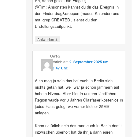
Ah, schon gelöst die Frage :)
@Tim: Ansonsten kannst du dir das Ereignis in
den Finder drag&droppen (macos Kalender) und
mit ‚grep CREATED ‚ siehst du den
Erstellungszeitpunkt.
↓
Antworten
UweS
schrieb
am
2. September 2025 um
13:47 Uhr
:
Also mag ja sein das bei euch in Berlin sich
nichts getan hat, weil war ja schon jammern auf
hohem Niveau. Aber hier in unserer ländlichen
Region wurde vor 3 Jahren Glasfaser kostenlos in
jedes Haus gelegt wo vorher kleiner 25MBit
anlagen.
Kann natürlich sein das man euch in Berlin damit
inzwischen überholt hat da ihr ja dann euren