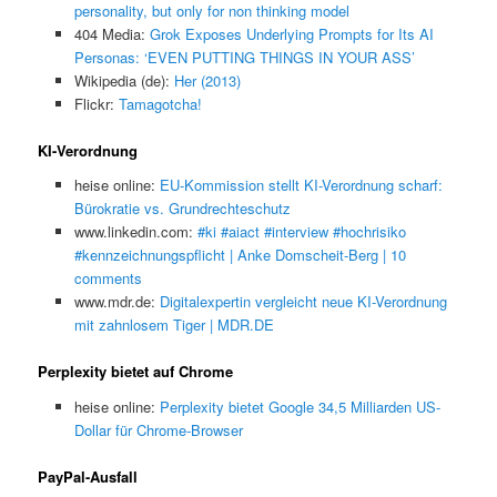
personality, but only for non thinking model
404 Media:
Grok Exposes Underlying Prompts for Its AI
Personas: ‘EVEN PUTTING THINGS IN YOUR ASS’
Wikipedia (de):
Her (2013)
Flickr:
Tamagotcha!
KI-Verordnung
heise online:
EU-Kommission stellt KI-Verordnung scharf:
Bürokratie vs. Grundrechteschutz
www.linkedin.com:
#ki #aiact #interview #hochrisiko
#kennzeichnungspflicht | Anke Domscheit-Berg | 10
comments
www.mdr.de:
Digitalexpertin vergleicht neue KI-Verordnung
mit zahnlosem Tiger | MDR.DE
Perplexity bietet auf Chrome
heise online:
Perplexity bietet Google 34,5 Milliarden US-
Dollar für Chrome-Browser
PayPal-Ausfall