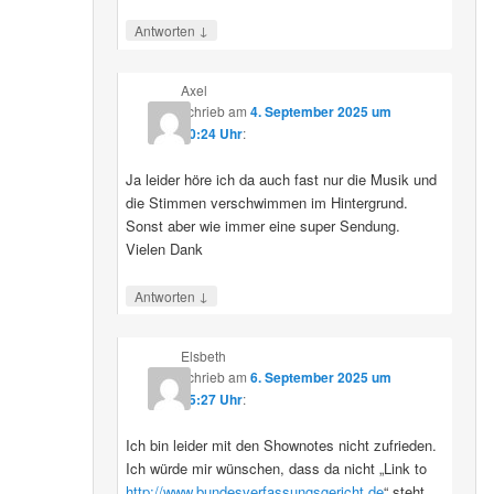
↓
Antworten
Axel
schrieb
am
4. September 2025 um
10:24 Uhr
:
Ja leider höre ich da auch fast nur die Musik und
die Stimmen verschwimmen im Hintergrund.
Sonst aber wie immer eine super Sendung.
Vielen Dank
↓
Antworten
Elsbeth
schrieb
am
6. September 2025 um
15:27 Uhr
:
Ich bin leider mit den Shownotes nicht zufrieden.
Ich würde mir wünschen, dass da nicht „Link to
http://www.bundesverfassungsgericht.de
“ steht,