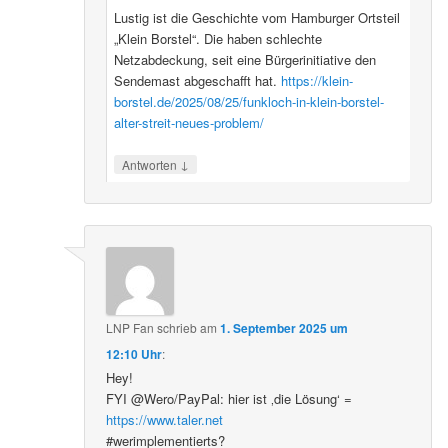
Lustig ist die Geschichte vom Hamburger Ortsteil
„Klein Borstel“. Die haben schlechte
Netzabdeckung, seit eine Bürgerinitiative den
Sendemast abgeschafft hat.
https://klein-
borstel.de/2025/08/25/funkloch-in-klein-borstel-
alter-streit-neues-problem/
↓
Antworten
LNP Fan
schrieb
am
1. September 2025 um
12:10 Uhr
:
Hey!
FYI @Wero/PayPal: hier ist ‚die Lösung‘ =
https://www.taler.net
#werimplementierts?