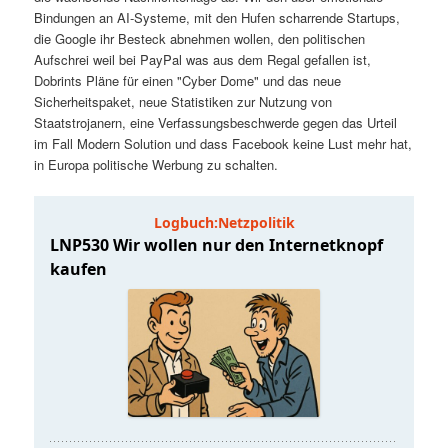
t
a
Bindungen an AI-Systeme, mit den Hufen scharrende Startups,
die Google ihr Besteck abnehmen wollen, den politischen
s
l
Aufschrei weil bei PayPal was aus dem Regal gefallen ist,
Dobrints Pläne für einen "Cyber Dome" und das neue
p
t
Sicherheitspaket, neue Statistiken zur Nutzung von
Staatstrojanern, eine Verfassungsbeschwerde gegen das Urteil
im Fall Modern Solution und dass Facebook keine Lust mehr hat,
r
s
in Europa politische Werbung zu schalten.
i
p
n
r
g
i
e
n
n
g
e
n