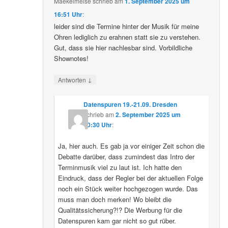
Maekelmeise
schrieb
am
1. September 2025 um
16:51 Uhr
:
leider sind die Termine hinter der Musik für meine
Ohren lediglich zu erahnen statt sie zu verstehen.
Gut, dass sie hier nachlesbar sind. Vorbildliche
Shownotes!
↓
Antworten
Datenspuren 19.-21.09. Dresden
schrieb
am
2. September 2025 um
10:30 Uhr
:
Ja, hier auch. Es gab ja vor einiger Zeit schon die
Debatte darüber, dass zumindest das Intro der
Terminmusik viel zu laut ist. Ich hatte den
Eindruck, dass der Regler bei der aktuellen Folge
noch ein Stück weiter hochgezogen wurde. Das
muss man doch merken! Wo bleibt die
Qualitätssicherung?!? Die Werbung für die
Datenspuren kam gar nicht so gut rüber.