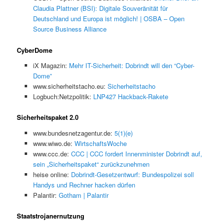
Claudia Plattner (BSI): Digitale Souveränität für
Deutschland und Europa ist möglich! | OSBA – Open
Source Business Alliance
CyberDome
iX Magazin:
Mehr IT-Sicherheit: Dobrindt will den “Cyber-
Dome”
www.sicherheitstacho.eu:
Sicherheitstacho
Logbuch:Netzpolitik:
LNP427 Hackback-Rakete
Sicherheitspaket 2.0
www.bundesnetzagentur.de:
5(1)(e)
www.wiwo.de:
WirtschaftsWoche
www.ccc.de:
CCC | CCC fordert Innenminister Dobrindt auf,
sein „Sicherheitspaket“ zurückzunehmen
heise online:
Dobrindt-Gesetzentwurf: Bundespolizei soll
Handys und Rechner hacken dürfen
Palantir:
Gotham | Palantir
Staatstrojanernutzung