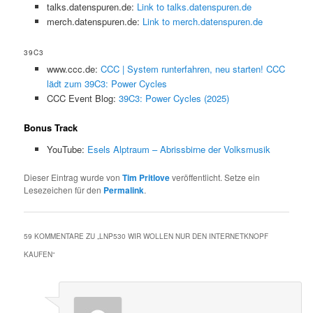
talks.datenspuren.de:
Link to talks.datenspuren.de
merch.datenspuren.de:
Link to merch.datenspuren.de
39C3
www.ccc.de:
CCC | System runterfahren, neu starten! CCC
lädt zum 39C3: Power Cycles
CCC Event Blog:
39C3: Power Cycles (2025)
Bonus Track
YouTube:
Esels Alptraum – Abrissbirne der Volksmusik
Dieser Eintrag wurde von
Tim Pritlove
veröffentlicht. Setze ein
Lesezeichen für den
Permalink
.
59 KOMMENTARE ZU „
LNP530 WIR WOLLEN NUR DEN INTERNETKNOPF
KAUFEN
“