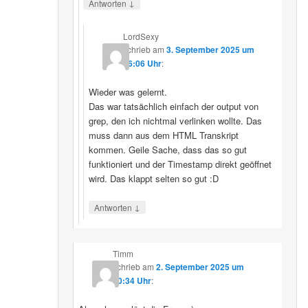
↓
Antworten
LordSexy
schrieb
am
3. September 2025 um
16:06 Uhr
:
Wieder was gelernt.
Das war tatsächlich einfach der output von
grep, den ich nichtmal verlinken wollte. Das
muss dann aus dem HTML Transkript
kommen. Geile Sache, dass das so gut
funktioniert und der Timestamp direkt geöffnet
wird. Das klappt selten so gut :D
↓
Antworten
Timm
schrieb
am
2. September 2025 um
10:34 Uhr
: