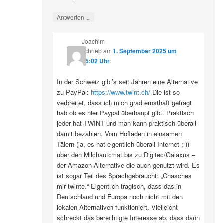
↓
Antworten
Joachim
schrieb
am
1. September 2025 um
15:02 Uhr
:
In der Schweiz gibt’s seit Jahren eine Alternative
zu PayPal:
https://www.twint.ch/
Die ist so
verbreitet, dass ich mich grad ernsthaft gefragt
hab ob es hier Paypal überhaupt gibt. Praktisch
jeder hat TWINT und man kann praktisch überall
damit bezahlen. Vom Hofladen in einsamen
Tälern (ja, es hat eigentlich überall Internet ;-))
über den Milchautomat bis zu Digitec/Galaxus –
der Amazon-Alternative die auch genutzt wird. Es
ist sogar Teil des Sprachgebraucht: „Chasches
mir twinte.“ Eigentlich tragisch, dass das in
Deutschland und Europa noch nicht mit den
lokalen Alternativen funktioniert. Vielleicht
schreckt das berechtigte Interesse ab, dass dann