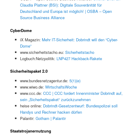
Claudia Plattner (BSI): Digitale Souveränität für
Deutschland und Europa ist möglich! | OSBA – Open
Source Business Alliance
CyberDome
iX Magazin:
Mehr IT-Sicherheit: Dobrindt will den “Cyber-
Dome”
www.sicherheitstacho.eu:
Sicherheitstacho
Logbuch:Netzpolitik:
LNP427 Hackback-Rakete
Sicherheitspaket 2.0
www.bundesnetzagentur.de:
5(1)(e)
www.wiwo.de:
WirtschaftsWoche
www.ccc.de:
CCC | CCC fordert Innenminister Dobrindt auf,
sein „Sicherheitspaket“ zurückzunehmen
heise online:
Dobrindt-Gesetzentwurf: Bundespolizei soll
Handys und Rechner hacken dürfen
Palantir:
Gotham | Palantir
Staatstrojanernutzung