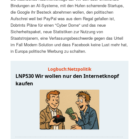
t
a
Bindungen an AI-Systeme, mit den Hufen scharrende Startups,
die Google ihr Besteck abnehmen wollen, den politischen
s
l
Aufschrei weil bei PayPal was aus dem Regal gefallen ist,
Dobrints Pläne für einen "Cyber Dome" und das neue
p
t
Sicherheitspaket, neue Statistiken zur Nutzung von
Staatstrojanern, eine Verfassungsbeschwerde gegen das Urteil
im Fall Modern Solution und dass Facebook keine Lust mehr hat,
r
s
in Europa politische Werbung zu schalten.
i
p
n
r
g
i
e
n
n
g
e
n