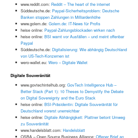
www.reddit.com:
Reddit – The heart of the internet
Süddeutsche.de:
Paypal-Sicherheitsproblem: Deutsche
Banken stoppen Zahlungen in Milliardenhöhe
www.golem.de:
Golem.de: IT-News für Profis
heise online:
Paypal-Zahlungsblockaden wirken nach
heise online:
BSI warnt vor Ausfällen – und meint offenbar
Paypal
Süddeutsche.de:
Digitalisierung: Wie abhängig Deutschland
von US-Tech-Konzernen ist
wero-wallet.eu:
Wero – Digitale Wallet
Digitale Souveränität
www.govtechintelhub.org:
GovTech Intelligence Hub –
Better Stack (Part 1): 10 Theses to Demystify the Debate
on Digital Sovereignty and the Euro Stack
heise online:
BSI-Präsidentin: Digitale Souveränität für
Deutschland vorerst unerreichbar
heise online:
Digitale Abhängigkeit: Plattner betont Umweg
zu Souveränität
www.handelsblatt.com:
Handelsblatt
OSBA – Open Source Business Alliance:
Offener Brief an