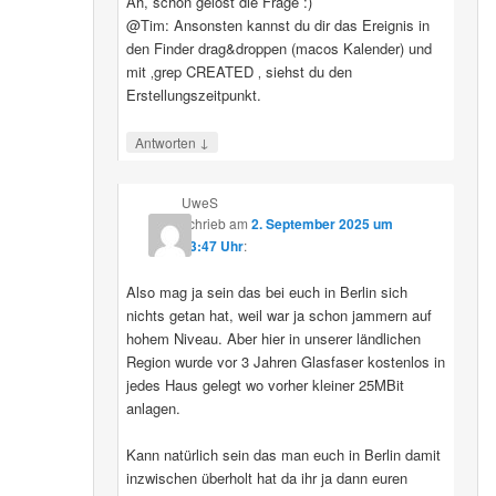
Ah, schon gelöst die Frage :)
@Tim: Ansonsten kannst du dir das Ereignis in
den Finder drag&droppen (macos Kalender) und
mit ‚grep CREATED ‚ siehst du den
Erstellungszeitpunkt.
↓
Antworten
UweS
schrieb
am
2. September 2025 um
13:47 Uhr
:
Also mag ja sein das bei euch in Berlin sich
nichts getan hat, weil war ja schon jammern auf
hohem Niveau. Aber hier in unserer ländlichen
Region wurde vor 3 Jahren Glasfaser kostenlos in
jedes Haus gelegt wo vorher kleiner 25MBit
anlagen.
Kann natürlich sein das man euch in Berlin damit
inzwischen überholt hat da ihr ja dann euren