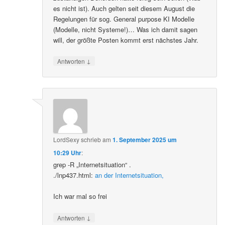
es nicht ist). Auch gelten seit diesem August die
Regelungen für sog. General purpose KI Modelle
(Modelle, nicht Systeme!)… Was ich damit sagen
will, der größte Posten kommt erst nächstes Jahr.
↓
Antworten
LordSexy
schrieb
am
1. September 2025 um
10:29 Uhr
:
grep -R „Internetsituation“ .
./lnp437.html:
an der Internetsituation,
Ich war mal so frei
↓
Antworten