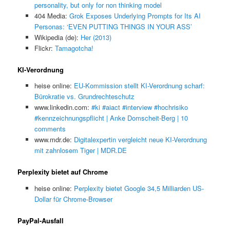
personality, but only for non thinking model
404 Media:
Grok Exposes Underlying Prompts for Its AI
Personas: ‘EVEN PUTTING THINGS IN YOUR ASS’
Wikipedia (de):
Her (2013)
Flickr:
Tamagotcha!
KI-Verordnung
heise online:
EU-Kommission stellt KI-Verordnung scharf:
Bürokratie vs. Grundrechteschutz
www.linkedin.com:
#ki #aiact #interview #hochrisiko
#kennzeichnungspflicht | Anke Domscheit-Berg | 10
comments
www.mdr.de:
Digitalexpertin vergleicht neue KI-Verordnung
mit zahnlosem Tiger | MDR.DE
Perplexity bietet auf Chrome
heise online:
Perplexity bietet Google 34,5 Milliarden US-
Dollar für Chrome-Browser
PayPal-Ausfall