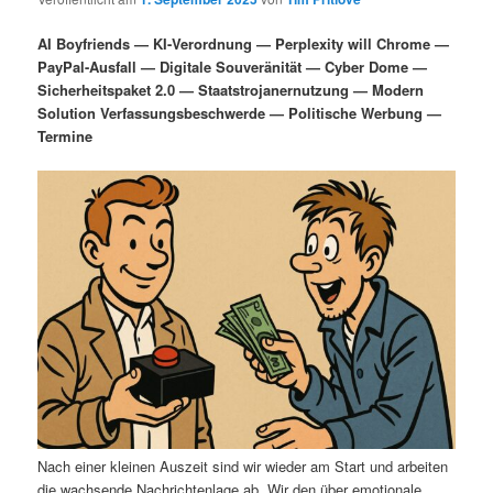
i
s
m
u
n
n
AI Boyfriends — KI-Verordnung — Perplexity will Chrome —
g
a
PayPal-Ausfall — Digitale Souveränität — Cyber Dome —
ä
n
e
v
Sicherheitspaket 2.0 — Staatstrojanernutzung — Modern
n
i
Solution Verfassungsbeschwerde — Politische Werbung —
r
d
g
Termine
a
e
ä
t
i
n
r
o
n
I
e
n
n
h
I
a
n
l
h
Nach einer kleinen Auszeit sind wir wieder am Start und arbeiten
die wachsende Nachrichtenlage ab. Wir den über emotionale