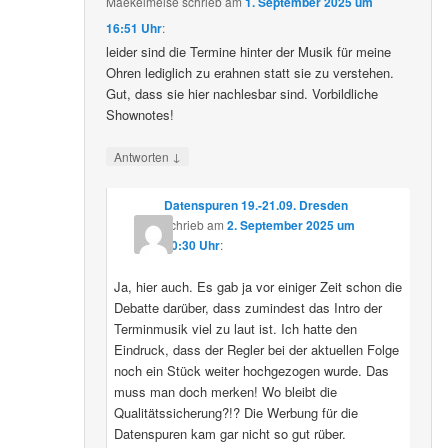
Maekelmeise
schrieb
am
1. September 2025 um
16:51 Uhr
:
leider sind die Termine hinter der Musik für meine
Ohren lediglich zu erahnen statt sie zu verstehen.
Gut, dass sie hier nachlesbar sind. Vorbildliche
Shownotes!
↓
Antworten
Datenspuren 19.-21.09. Dresden
schrieb
am
2. September 2025 um
10:30 Uhr
:
Ja, hier auch. Es gab ja vor einiger Zeit schon die
Debatte darüber, dass zumindest das Intro der
Terminmusik viel zu laut ist. Ich hatte den
Eindruck, dass der Regler bei der aktuellen Folge
noch ein Stück weiter hochgezogen wurde. Das
muss man doch merken! Wo bleibt die
Qualitätssicherung?!? Die Werbung für die
Datenspuren kam gar nicht so gut rüber.