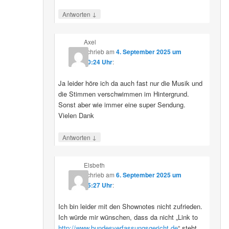
↓
Antworten
Axel
schrieb
am
4. September 2025 um
10:24 Uhr
:
Ja leider höre ich da auch fast nur die Musik und
die Stimmen verschwimmen im Hintergrund.
Sonst aber wie immer eine super Sendung.
Vielen Dank
↓
Antworten
Elsbeth
schrieb
am
6. September 2025 um
15:27 Uhr
:
Ich bin leider mit den Shownotes nicht zufrieden.
Ich würde mir wünschen, dass da nicht „Link to
http://www.bundesverfassungsgericht.de
“ steht,