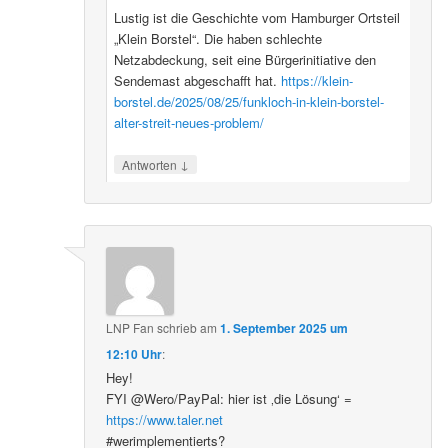
Lustig ist die Geschichte vom Hamburger Ortsteil
„Klein Borstel“. Die haben schlechte
Netzabdeckung, seit eine Bürgerinitiative den
Sendemast abgeschafft hat.
https://klein-
borstel.de/2025/08/25/funkloch-in-klein-borstel-
alter-streit-neues-problem/
↓
Antworten
LNP Fan
schrieb
am
1. September 2025 um
12:10 Uhr
:
Hey!
FYI @Wero/PayPal: hier ist ‚die Lösung‘ =
https://www.taler.net
#werimplementierts?