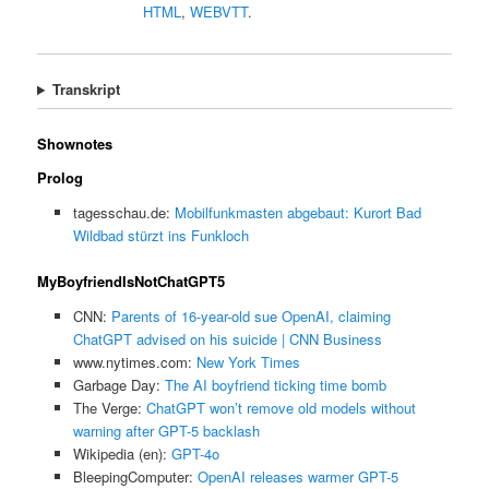
HTML
,
WEBVTT
.
Transkript
Shownotes
Prolog
tagesschau.de:
Mobilfunkmasten abgebaut: Kurort Bad
Wildbad stürzt ins Funkloch
MyBoyfriendIsNotChatGPT5
CNN:
Parents of 16-year-old sue OpenAI, claiming
ChatGPT advised on his suicide | CNN Business
www.nytimes.com:
New York Times
Garbage Day:
The AI boyfriend ticking time bomb
The Verge:
ChatGPT won’t remove old models without
warning after GPT-5 backlash
Wikipedia (en):
GPT-4o
BleepingComputer:
OpenAI releases warmer GPT-5