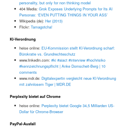
personality, but only for non thinking model
404 Media:
Grok Exposes Underlying Prompts for Its AI
Personas: ‘EVEN PUTTING THINGS IN YOUR ASS’
Wikipedia (de):
Her (2013)
Flickr:
Tamagotcha!
KI-Verordnung
heise online:
EU-Kommission stellt KI-Verordnung scharf:
Bürokratie vs. Grundrechteschutz
www.linkedin.com:
#ki #aiact #interview #hochrisiko
#kennzeichnungspflicht | Anke Domscheit-Berg | 10
comments
www.mdr.de:
Digitalexpertin vergleicht neue KI-Verordnung
mit zahnlosem Tiger | MDR.DE
Perplexity bietet auf Chrome
heise online:
Perplexity bietet Google 34,5 Milliarden US-
Dollar für Chrome-Browser
PayPal-Ausfall