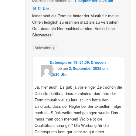
Maekelmeise
schrieb
am
1. September 2025 um
16:51 Uhr
:
leider sind die Termine hinter der Musik für meine
Ohren lediglich zu erahnen statt sie zu verstehen.
Gut, dass sie hier nachlesbar sind. Vorbildliche
Shownotes!
↓
Antworten
Datenspuren 19.-21.09. Dresden
schrieb
am
2. September 2025 um
10:30 Uhr
:
Ja, hier auch. Es gab ja vor einiger Zeit schon die
Debatte darüber, dass zumindest das Intro der
Terminmusik viel zu laut ist. Ich hatte den
Eindruck, dass der Regler bei der aktuellen Folge
noch ein Stück weiter hochgezogen wurde. Das
muss man doch merken! Wo bleibt die
Qualitätssicherung?!? Die Werbung für die
Datenspuren kam gar nicht so gut rüber.