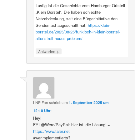
Lustig ist die Geschichte vom Hamburger Ortsteil
„Klein Borstel“. Die haben schlechte
Netzabdeckung, seit eine Bürgerinitiative den
Sendemast abgeschafft hat.
https://klein-
borstel.de/2025/08/25/funkloch-in-klein-borstel-
alter-streit-neues-problem/
↓
Antworten
LNP Fan
schrieb
am
1. September 2025 um
12:10 Uhr
:
Hey!
FYI @Wero/PayPal: hier ist ‚die Lösung‘ =
https://www.taler.net
#werimplementierts?