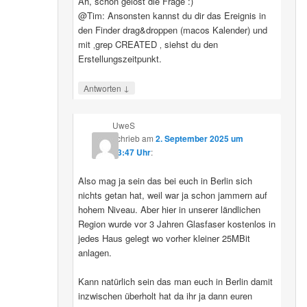
Ah, schon gelöst die Frage :)
@Tim: Ansonsten kannst du dir das Ereignis in
den Finder drag&droppen (macos Kalender) und
mit ‚grep CREATED ‚ siehst du den
Erstellungszeitpunkt.
↓
Antworten
UweS
schrieb
am
2. September 2025 um
13:47 Uhr
:
Also mag ja sein das bei euch in Berlin sich
nichts getan hat, weil war ja schon jammern auf
hohem Niveau. Aber hier in unserer ländlichen
Region wurde vor 3 Jahren Glasfaser kostenlos in
jedes Haus gelegt wo vorher kleiner 25MBit
anlagen.
Kann natürlich sein das man euch in Berlin damit
inzwischen überholt hat da ihr ja dann euren