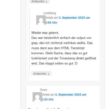
↓
Antworten
LordSexy
schrieb
am
3. September 2025 um
16:06 Uhr
:
Wieder was gelernt.
Das war tatsächlich einfach der output von
grep, den ich nichtmal verlinken wollte. Das
muss dann aus dem HTML Transkript
kommen. Geile Sache, dass das so gut
funktioniert und der Timestamp direkt geöffnet
wird. Das klappt selten so gut :D
↓
Antworten
Timm
schrieb
am
2. September 2025 um
10:34 Uhr
: