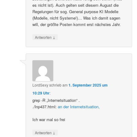
es nicht ist). Auch gelten seit diesem August die
Regelungen für sog. General purpose KI Modelle
(Modelle, nicht Systeme!)… Was ich damit sagen
will, der größte Posten kommt erst nächstes Jahr.
↓
Antworten
LordSexy
schrieb
am
1. September 2025 um
10:29 Uhr
:
grep -R „Internetsituation“ .
./lnp437.html:
an der Internetsituation,
Ich war mal so frei
↓
Antworten