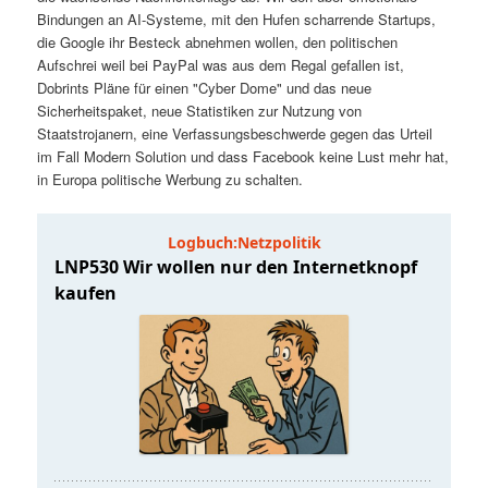
t
a
Bindungen an AI-Systeme, mit den Hufen scharrende Startups,
die Google ihr Besteck abnehmen wollen, den politischen
s
l
Aufschrei weil bei PayPal was aus dem Regal gefallen ist,
Dobrints Pläne für einen "Cyber Dome" und das neue
p
t
Sicherheitspaket, neue Statistiken zur Nutzung von
Staatstrojanern, eine Verfassungsbeschwerde gegen das Urteil
im Fall Modern Solution und dass Facebook keine Lust mehr hat,
r
s
in Europa politische Werbung zu schalten.
i
p
n
r
g
i
e
n
n
g
e
n