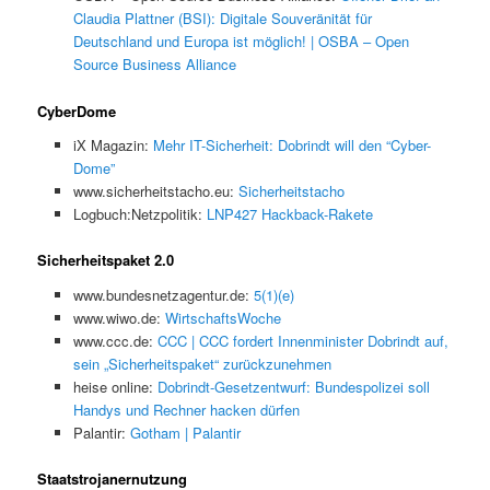
Claudia Plattner (BSI): Digitale Souveränität für
Deutschland und Europa ist möglich! | OSBA – Open
Source Business Alliance
CyberDome
iX Magazin:
Mehr IT-Sicherheit: Dobrindt will den “Cyber-
Dome”
www.sicherheitstacho.eu:
Sicherheitstacho
Logbuch:Netzpolitik:
LNP427 Hackback-Rakete
Sicherheitspaket 2.0
www.bundesnetzagentur.de:
5(1)(e)
www.wiwo.de:
WirtschaftsWoche
www.ccc.de:
CCC | CCC fordert Innenminister Dobrindt auf,
sein „Sicherheitspaket“ zurückzunehmen
heise online:
Dobrindt-Gesetzentwurf: Bundespolizei soll
Handys und Rechner hacken dürfen
Palantir:
Gotham | Palantir
Staatstrojanernutzung