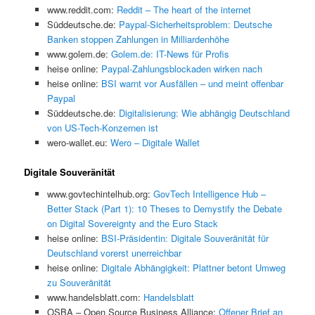
www.reddit.com:
Reddit – The heart of the internet
Süddeutsche.de:
Paypal-Sicherheitsproblem: Deutsche
Banken stoppen Zahlungen in Milliardenhöhe
www.golem.de:
Golem.de: IT-News für Profis
heise online:
Paypal-Zahlungsblockaden wirken nach
heise online:
BSI warnt vor Ausfällen – und meint offenbar
Paypal
Süddeutsche.de:
Digitalisierung: Wie abhängig Deutschland
von US-Tech-Konzernen ist
wero-wallet.eu:
Wero – Digitale Wallet
Digitale Souveränität
www.govtechintelhub.org:
GovTech Intelligence Hub –
Better Stack (Part 1): 10 Theses to Demystify the Debate
on Digital Sovereignty and the Euro Stack
heise online:
BSI-Präsidentin: Digitale Souveränität für
Deutschland vorerst unerreichbar
heise online:
Digitale Abhängigkeit: Plattner betont Umweg
zu Souveränität
www.handelsblatt.com:
Handelsblatt
OSBA – Open Source Business Alliance:
Offener Brief an