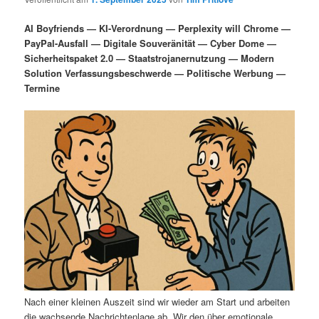
i
s
m
u
n
n
AI Boyfriends — KI-Verordnung — Perplexity will Chrome —
g
a
PayPal-Ausfall — Digitale Souveränität — Cyber Dome —
ä
n
e
v
Sicherheitspaket 2.0 — Staatstrojanernutzung — Modern
n
i
Solution Verfassungsbeschwerde — Politische Werbung —
r
d
g
Termine
a
e
ä
t
i
n
r
o
n
I
e
n
n
h
I
a
n
l
h
Nach einer kleinen Auszeit sind wir wieder am Start und arbeiten
die wachsende Nachrichtenlage ab. Wir den über emotionale