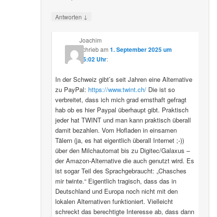
↓
Antworten
Joachim
schrieb
am
1. September 2025 um
15:02 Uhr
:
In der Schweiz gibt’s seit Jahren eine Alternative
zu PayPal:
https://www.twint.ch/
Die ist so
verbreitet, dass ich mich grad ernsthaft gefragt
hab ob es hier Paypal überhaupt gibt. Praktisch
jeder hat TWINT und man kann praktisch überall
damit bezahlen. Vom Hofladen in einsamen
Tälern (ja, es hat eigentlich überall Internet ;-))
über den Milchautomat bis zu Digitec/Galaxus –
der Amazon-Alternative die auch genutzt wird. Es
ist sogar Teil des Sprachgebraucht: „Chasches
mir twinte.“ Eigentlich tragisch, dass das in
Deutschland und Europa noch nicht mit den
lokalen Alternativen funktioniert. Vielleicht
schreckt das berechtigte Interesse ab, dass dann