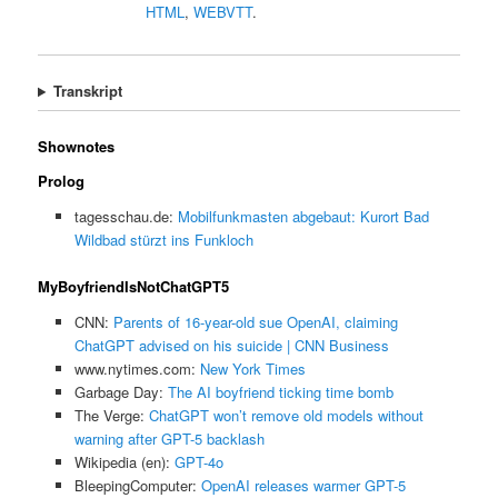
HTML
,
WEBVTT
.
Transkript
Shownotes
Prolog
tagesschau.de:
Mobilfunkmasten abgebaut: Kurort Bad
Wildbad stürzt ins Funkloch
MyBoyfriendIsNotChatGPT5
CNN:
Parents of 16-year-old sue OpenAI, claiming
ChatGPT advised on his suicide | CNN Business
www.nytimes.com:
New York Times
Garbage Day:
The AI boyfriend ticking time bomb
The Verge:
ChatGPT won’t remove old models without
warning after GPT-5 backlash
Wikipedia (en):
GPT-4o
BleepingComputer:
OpenAI releases warmer GPT-5