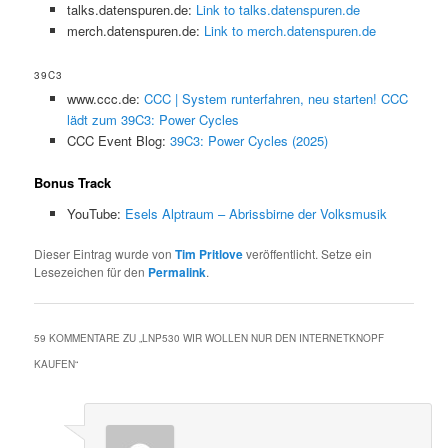
talks.datenspuren.de:
Link to talks.datenspuren.de
merch.datenspuren.de:
Link to merch.datenspuren.de
39C3
www.ccc.de:
CCC | System runterfahren, neu starten! CCC
lädt zum 39C3: Power Cycles
CCC Event Blog:
39C3: Power Cycles (2025)
Bonus Track
YouTube:
Esels Alptraum – Abrissbirne der Volksmusik
Dieser Eintrag wurde von
Tim Pritlove
veröffentlicht. Setze ein
Lesezeichen für den
Permalink
.
59 KOMMENTARE ZU „
LNP530 WIR WOLLEN NUR DEN INTERNETKNOPF
KAUFEN
“