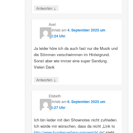
↓
Antworten
Axel
schrieb
am
4. September 2025 um
10:24 Uhr
:
Ja leider höre ich da auch fast nur die Musik und
die Stimmen verschwimmen im Hintergrund.
Sonst aber wie immer eine super Sendung.
Vielen Dank
↓
Antworten
Elsbeth
schrieb
am
6. September 2025 um
15:27 Uhr
:
Ich bin leider mit den Shownotes nicht zufrieden.
Ich würde mir wünschen, dass da nicht „Link to
http://www.bundesverfassungsgericht.de
“ steht,