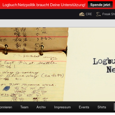
Logbuch:Netzpolitik braucht Deine Unterstützung!
Spende jetzt
CRE
Freak S
nus Neumann und Tim Pritlove
olitik
onnieren
Team
Archiv
Impressum
Events
Shirts