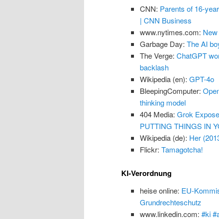
CNN:
Parents of 16-yea
| CNN Business
www.nytimes.com:
New 
Garbage Day:
The AI boy
The Verge:
ChatGPT won’
backlash
Wikipedia (en):
GPT-4o
BleepingComputer:
Open
thinking model
404 Media:
Grok Exposes
PUTTING THINGS IN Y
Wikipedia (de):
Her (201
Flickr:
Tamagotcha!
KI-Verordnung
heise online:
EU-Kommissi
Grundrechteschutz
www.linkedin.com:
#ki #