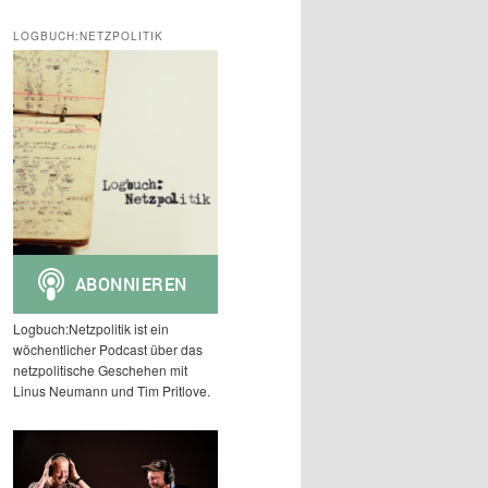
c
h
LOGBUCH:NETZPOLITIK
e
n
Logbuch:Netzpolitik ist ein
wöchentlicher Podcast über das
netzpolitische Geschehen mit
Linus Neumann und Tim Pritlove.