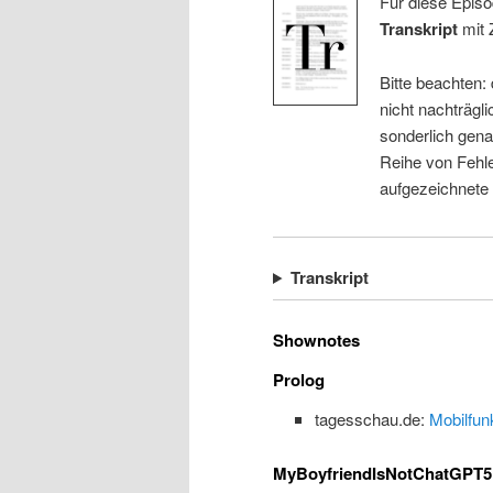
Für diese Episo
Transkript
mit 
Bitte beachten:
nicht nachträgli
sonderlich gena
Reihe von Fehle
aufgezeichnete
Transkript
Shownotes
Prolog
tagesschau.de:
Mobilfun
MyBoyfriendIsNotChatGPT5