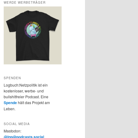
WERDE WERBETRÄGER
SPENDEN
Logbuch:Netzpolitik ist ein
kostenloser, werbe- und
bullshitfreier Podcast. Eine
Spende
hält das Projekt am
Leben.
SOCIAL MEDIA
Mastodon:
@lnp@podcasts.social