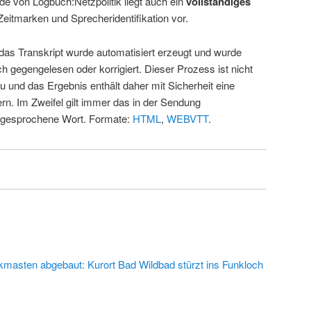
de von Logbuch:Netzpolitik liegt auch ein
vollständiges
Zeitmarken und Sprecheridentifikation vor.
 das Transkript wurde automatisiert erzeugt und wurde
ch gegengelesen oder korrigiert. Dieser Prozess ist nicht
u und das Ergebnis enthält daher mit Sicherheit eine
rn. Im Zweifel gilt immer das in der Sendung
 gesprochene Wort. Formate:
HTML
,
WEBVTT
.
kmasten abgebaut: Kurort Bad Wildbad stürzt ins Funkloch