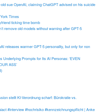
r-old sue OpenAI, claiming ChatGPT advised on his suicide
York Times
friend ticking time bomb
t remove old models without warning after GPT-5
AI releases warmer GPT-5 personality, but only for non
 Underlying Prompts for Its AI Personas: ‘EVEN
OUR ASS’
3)
on stellt KI-Verordnung scharf: Bürokratie vs.
aiact #interview #hochrisiko #kennzeichnungspflicht | Anke