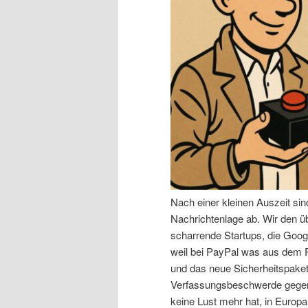
n
r
I
e
n
n
h
I
a
n
l
h
Nach einer kleinen Auszeit si
t
a
Nachrichtenlage ab. Wir den 
scharrende Startups, die Goog
s
l
weil bei PayPal was aus dem R
und das neue Sicherheitspaket,
p
t
Verfassungsbeschwerde gegen 
keine Lust mehr hat, in Europa