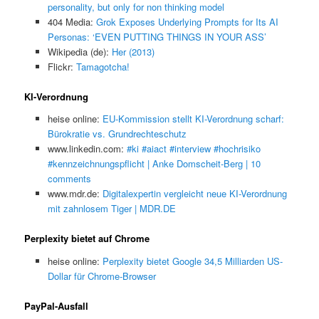
personality, but only for non thinking model
404 Media:
Grok Exposes Underlying Prompts for Its AI
Personas: ‘EVEN PUTTING THINGS IN YOUR ASS’
Wikipedia (de):
Her (2013)
Flickr:
Tamagotcha!
KI-Verordnung
heise online:
EU-Kommission stellt KI-Verordnung scharf:
Bürokratie vs. Grundrechteschutz
www.linkedin.com:
#ki #aiact #interview #hochrisiko
#kennzeichnungspflicht | Anke Domscheit-Berg | 10
comments
www.mdr.de:
Digitalexpertin vergleicht neue KI-Verordnung
mit zahnlosem Tiger | MDR.DE
Perplexity bietet auf Chrome
heise online:
Perplexity bietet Google 34,5 Milliarden US-
Dollar für Chrome-Browser
PayPal-Ausfall