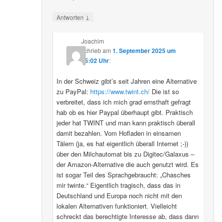
↓
Antworten
Joachim
schrieb
am
1. September 2025 um
15:02 Uhr
:
In der Schweiz gibt’s seit Jahren eine Alternative
zu PayPal:
https://www.twint.ch/
Die ist so
verbreitet, dass ich mich grad ernsthaft gefragt
hab ob es hier Paypal überhaupt gibt. Praktisch
jeder hat TWINT und man kann praktisch überall
damit bezahlen. Vom Hofladen in einsamen
Tälern (ja, es hat eigentlich überall Internet ;-))
über den Milchautomat bis zu Digitec/Galaxus –
der Amazon-Alternative die auch genutzt wird. Es
ist sogar Teil des Sprachgebraucht: „Chasches
mir twinte.“ Eigentlich tragisch, dass das in
Deutschland und Europa noch nicht mit den
lokalen Alternativen funktioniert. Vielleicht
schreckt das berechtigte Interesse ab, dass dann