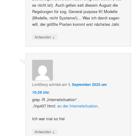
es nicht ist). Auch gelten seit diesem August die
Regelungen für sog. General purpose KI Modelle
(Modelle, nicht Systeme!)… Was ich damit sagen
will, der größte Posten kommt erst nächstes Jahr.
↓
Antworten
LordSexy
schrieb
am
1. September 2025 um
10:29 Uhr
:
grep -R „Internetsituation“ .
./lnp437.html:
an der Internetsituation,
Ich war mal so frei
↓
Antworten