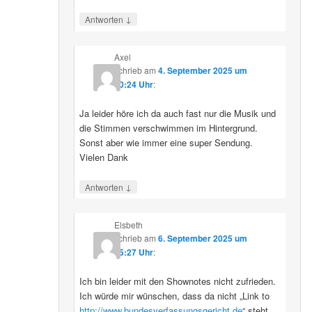
↓
Antworten
Axel
schrieb
am
4. September 2025 um
10:24 Uhr
:
Ja leider höre ich da auch fast nur die Musik und
die Stimmen verschwimmen im Hintergrund.
Sonst aber wie immer eine super Sendung.
Vielen Dank
↓
Antworten
Elsbeth
schrieb
am
6. September 2025 um
15:27 Uhr
:
Ich bin leider mit den Shownotes nicht zufrieden.
Ich würde mir wünschen, dass da nicht „Link to
http://www.bundesverfassungsgericht.de
“ steht,