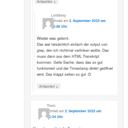
↓
Antworten
LordSexy
schrieb
am
3. September 2025 um
16:06 Uhr
:
Wieder was gelernt.
Das war tatsächlich einfach der output von
grep, den ich nichtmal verlinken wollte. Das
muss dann aus dem HTML Transkript
kommen. Geile Sache, dass das so gut
funktioniert und der Timestamp direkt geöffnet
wird. Das klappt selten so gut :D
↓
Antworten
Timm
schrieb
am
2. September 2025 um
10:34 Uhr
: