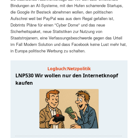
t
a
Bindungen an AI-Systeme, mit den Hufen scharrende Startups,
die Google ihr Besteck abnehmen wollen, den politischen
s
l
Aufschrei weil bei PayPal was aus dem Regal gefallen ist,
Dobrints Pläne für einen "Cyber Dome" und das neue
p
t
Sicherheitspaket, neue Statistiken zur Nutzung von
Staatstrojanern, eine Verfassungsbeschwerde gegen das Urteil
im Fall Modern Solution und dass Facebook keine Lust mehr hat,
r
s
in Europa politische Werbung zu schalten.
i
p
n
r
g
i
e
n
n
g
e
n