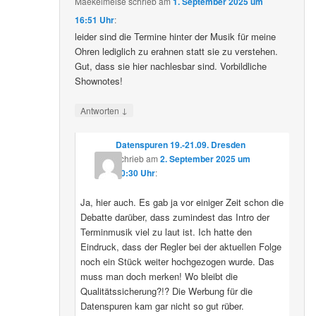
Maekelmeise
schrieb
am
1. September 2025 um
16:51 Uhr
:
leider sind die Termine hinter der Musik für meine
Ohren lediglich zu erahnen statt sie zu verstehen.
Gut, dass sie hier nachlesbar sind. Vorbildliche
Shownotes!
↓
Antworten
Datenspuren 19.-21.09. Dresden
schrieb
am
2. September 2025 um
10:30 Uhr
:
Ja, hier auch. Es gab ja vor einiger Zeit schon die
Debatte darüber, dass zumindest das Intro der
Terminmusik viel zu laut ist. Ich hatte den
Eindruck, dass der Regler bei der aktuellen Folge
noch ein Stück weiter hochgezogen wurde. Das
muss man doch merken! Wo bleibt die
Qualitätssicherung?!? Die Werbung für die
Datenspuren kam gar nicht so gut rüber.