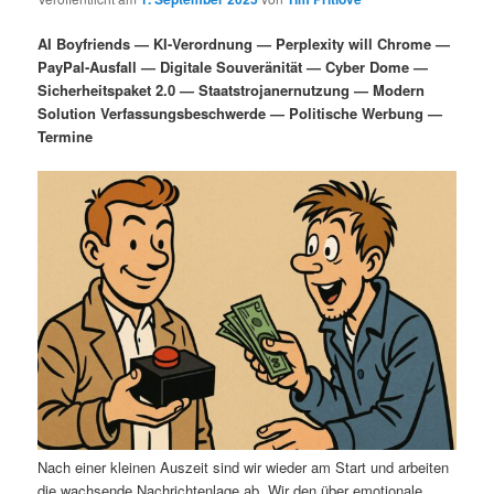
i
s
m
u
n
n
AI Boyfriends — KI-Verordnung — Perplexity will Chrome —
g
a
PayPal-Ausfall — Digitale Souveränität — Cyber Dome —
ä
n
e
v
Sicherheitspaket 2.0 — Staatstrojanernutzung — Modern
n
i
Solution Verfassungsbeschwerde — Politische Werbung —
r
d
g
Termine
a
e
ä
t
i
n
r
o
n
I
e
n
n
h
I
a
n
l
h
Nach einer kleinen Auszeit sind wir wieder am Start und arbeiten
die wachsende Nachrichtenlage ab. Wir den über emotionale