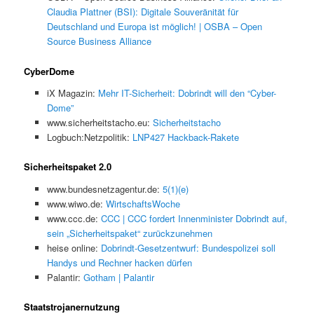
Claudia Plattner (BSI): Digitale Souveränität für
Deutschland und Europa ist möglich! | OSBA – Open
Source Business Alliance
CyberDome
iX Magazin:
Mehr IT-Sicherheit: Dobrindt will den “Cyber-
Dome”
www.sicherheitstacho.eu:
Sicherheitstacho
Logbuch:Netzpolitik:
LNP427 Hackback-Rakete
Sicherheitspaket 2.0
www.bundesnetzagentur.de:
5(1)(e)
www.wiwo.de:
WirtschaftsWoche
www.ccc.de:
CCC | CCC fordert Innenminister Dobrindt auf,
sein „Sicherheitspaket“ zurückzunehmen
heise online:
Dobrindt-Gesetzentwurf: Bundespolizei soll
Handys und Rechner hacken dürfen
Palantir:
Gotham | Palantir
Staatstrojanernutzung