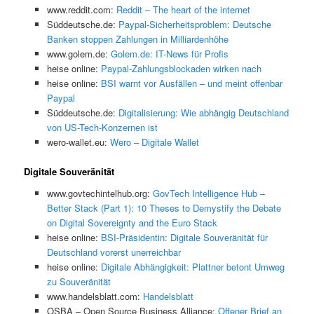
www.reddit.com:
Reddit – The heart of the internet
Süddeutsche.de:
Paypal-Sicherheitsproblem: Deutsche
Banken stoppen Zahlungen in Milliardenhöhe
www.golem.de:
Golem.de: IT-News für Profis
heise online:
Paypal-Zahlungsblockaden wirken nach
heise online:
BSI warnt vor Ausfällen – und meint offenbar
Paypal
Süddeutsche.de:
Digitalisierung: Wie abhängig Deutschland
von US-Tech-Konzernen ist
wero-wallet.eu:
Wero – Digitale Wallet
Digitale Souveränität
www.govtechintelhub.org:
GovTech Intelligence Hub –
Better Stack (Part 1): 10 Theses to Demystify the Debate
on Digital Sovereignty and the Euro Stack
heise online:
BSI-Präsidentin: Digitale Souveränität für
Deutschland vorerst unerreichbar
heise online:
Digitale Abhängigkeit: Plattner betont Umweg
zu Souveränität
www.handelsblatt.com:
Handelsblatt
OSBA – Open Source Business Alliance:
Offener Brief an