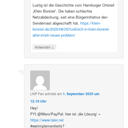
Lustig ist die Geschichte vom Hamburger Ortsteil
„Klein Borstel“. Die haben schlechte
Netzabdeckung, seit eine Bürgerinitiative den
Sendemast abgeschafft hat.
https://klein-
borstel.de/2025/08/25/funkloch-in-klein-borstel-
alter-streit-neues-problem/
↓
Antworten
LNP Fan
schrieb
am
1. September 2025 um
12:10 Uhr
:
Hey!
FYI @Wero/PayPal: hier ist ‚die Lösung‘ =
https://www.taler.net
#werimplementierts?