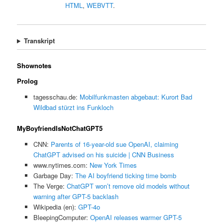
HTML
,
WEBVTT
.
Transkript
Shownotes
Prolog
tagesschau.de:
Mobilfunkmasten abgebaut: Kurort Bad
Wildbad stürzt ins Funkloch
MyBoyfriendIsNotChatGPT5
CNN:
Parents of 16-year-old sue OpenAI, claiming
ChatGPT advised on his suicide | CNN Business
www.nytimes.com:
New York Times
Garbage Day:
The AI boyfriend ticking time bomb
The Verge:
ChatGPT won’t remove old models without
warning after GPT-5 backlash
Wikipedia (en):
GPT-4o
BleepingComputer:
OpenAI releases warmer GPT-5