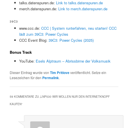
talks.datenspuren.de:
Link to talks.datenspuren.de
merch.datenspuren.de:
Link to merch.datenspuren.de
39C3
www.ccc.de:
CCC | System runterfahren, neu starten! CCC
lädt zum 39C3: Power Cycles
CCC Event Blog:
39C3: Power Cycles (2025)
Bonus Track
YouTube:
Esels Alptraum – Abrissbirne der Volksmusik
Dieser Eintrag wurde von
Tim Pritlove
veröffentlicht. Setze ein
Lesezeichen für den
Permalink
.
59 KOMMENTARE ZU „
LNP530 WIR WOLLEN NUR DEN INTERNETKNOPF
KAUFEN
“