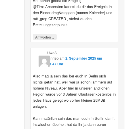
Ah, schon gelöst die Frage :)
@Tim: Ansonsten kannst du dir das Ereignis in
den Finder drag&droppen (macos Kalender) und
mit ‚grep CREATED ‚ siehst du den
Erstellungszeitpunkt.
↓
Antworten
UweS
schrieb
am
2. September 2025 um
13:47 Uhr
:
Also mag ja sein das bei euch in Berlin sich
nichts getan hat, weil war ja schon jammern auf
hohem Niveau. Aber hier in unserer ländlichen
Region wurde vor 3 Jahren Glasfaser kostenlos in
jedes Haus gelegt wo vorher kleiner 25MBit
anlagen.
Kann natürlich sein das man euch in Berlin damit
inzwischen überholt hat da ihr ja dann euren