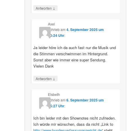
↓
Antworten
Axel
schrieb
am
4. September 2025 um
10:24 Uhr
:
Ja leider höre ich da auch fast nur die Musik und
die Stimmen verschwimmen im Hintergrund.
Sonst aber wie immer eine super Sendung.
Vielen Dank
↓
Antworten
Elsbeth
schrieb
am
6. September 2025 um
15:27 Uhr
:
Ich bin leider mit den Shownotes nicht zufrieden.
Ich würde mir wünschen, dass da nicht „Link to
http://www.bundesverfassungsgericht.de
“ steht,