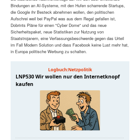
t
a
Bindungen an AI-Systeme, mit den Hufen scharrende Startups,
die Google ihr Besteck abnehmen wollen, den politischen
s
l
Aufschrei weil bei PayPal was aus dem Regal gefallen ist,
Dobrints Pläne für einen "Cyber Dome" und das neue
p
t
Sicherheitspaket, neue Statistiken zur Nutzung von
Staatstrojanern, eine Verfassungsbeschwerde gegen das Urteil
im Fall Modern Solution und dass Facebook keine Lust mehr hat,
r
s
in Europa politische Werbung zu schalten.
i
p
n
r
g
i
e
n
n
g
e
n