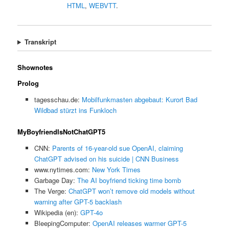
HTML
,
WEBVTT
.
Transkript
Shownotes
Prolog
tagesschau.de:
Mobilfunkmasten abgebaut: Kurort Bad
Wildbad stürzt ins Funkloch
MyBoyfriendIsNotChatGPT5
CNN:
Parents of 16-year-old sue OpenAI, claiming
ChatGPT advised on his suicide | CNN Business
www.nytimes.com:
New York Times
Garbage Day:
The AI boyfriend ticking time bomb
The Verge:
ChatGPT won’t remove old models without
warning after GPT-5 backlash
Wikipedia (en):
GPT-4o
BleepingComputer:
OpenAI releases warmer GPT-5