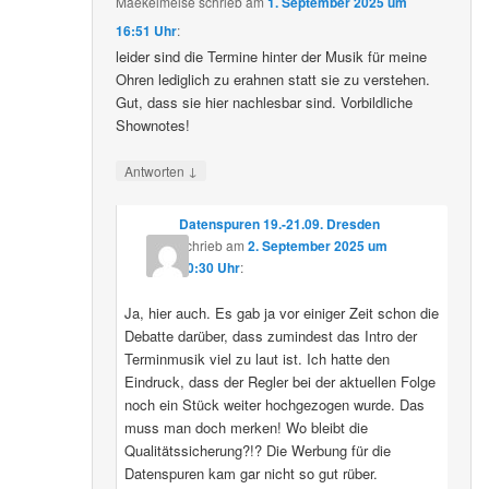
Maekelmeise
schrieb
am
1. September 2025 um
16:51 Uhr
:
leider sind die Termine hinter der Musik für meine
Ohren lediglich zu erahnen statt sie zu verstehen.
Gut, dass sie hier nachlesbar sind. Vorbildliche
Shownotes!
↓
Antworten
Datenspuren 19.-21.09. Dresden
schrieb
am
2. September 2025 um
10:30 Uhr
:
Ja, hier auch. Es gab ja vor einiger Zeit schon die
Debatte darüber, dass zumindest das Intro der
Terminmusik viel zu laut ist. Ich hatte den
Eindruck, dass der Regler bei der aktuellen Folge
noch ein Stück weiter hochgezogen wurde. Das
muss man doch merken! Wo bleibt die
Qualitätssicherung?!? Die Werbung für die
Datenspuren kam gar nicht so gut rüber.