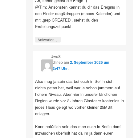
Ah, schon gelöst die Frage :)
@Tim: Ansonsten kannst du dir das Ereignis in
den Finder drag&droppen (macos Kalender) und
mit ‚grep CREATED ‚ siehst du den
Erstellungszeitpunkt.
↓
Antworten
UweS
schrieb
am
2. September 2025 um
13:47 Uhr
:
Also mag ja sein das bei euch in Berlin sich
nichts getan hat, weil war ja schon jammern auf
hohem Niveau. Aber hier in unserer ländlichen
Region wurde vor 3 Jahren Glasfaser kostenlos in
jedes Haus gelegt wo vorher kleiner 25MBit
anlagen.
Kann natürlich sein das man euch in Berlin damit
inzwischen überholt hat da ihr ja dann euren