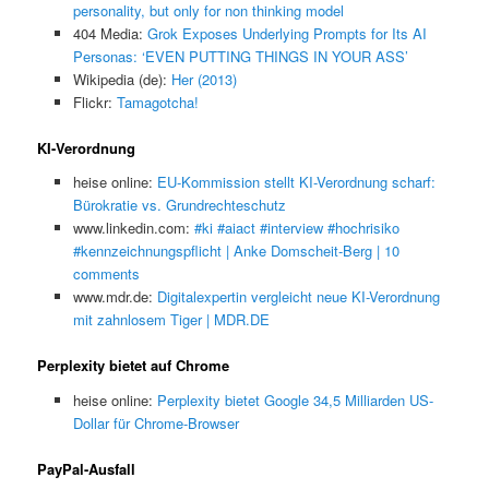
personality, but only for non thinking model
404 Media:
Grok Exposes Underlying Prompts for Its AI
Personas: ‘EVEN PUTTING THINGS IN YOUR ASS’
Wikipedia (de):
Her (2013)
Flickr:
Tamagotcha!
KI-Verordnung
heise online:
EU-Kommission stellt KI-Verordnung scharf:
Bürokratie vs. Grundrechteschutz
www.linkedin.com:
#ki #aiact #interview #hochrisiko
#kennzeichnungspflicht | Anke Domscheit-Berg | 10
comments
www.mdr.de:
Digitalexpertin vergleicht neue KI-Verordnung
mit zahnlosem Tiger | MDR.DE
Perplexity bietet auf Chrome
heise online:
Perplexity bietet Google 34,5 Milliarden US-
Dollar für Chrome-Browser
PayPal-Ausfall