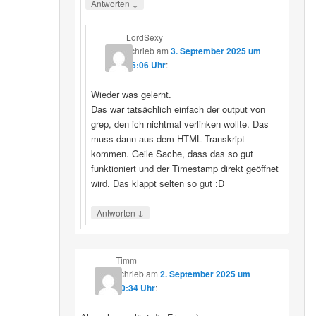
↓
Antworten
LordSexy
schrieb
am
3. September 2025 um
16:06 Uhr
:
Wieder was gelernt.
Das war tatsächlich einfach der output von
grep, den ich nichtmal verlinken wollte. Das
muss dann aus dem HTML Transkript
kommen. Geile Sache, dass das so gut
funktioniert und der Timestamp direkt geöffnet
wird. Das klappt selten so gut :D
↓
Antworten
Timm
schrieb
am
2. September 2025 um
10:34 Uhr
: