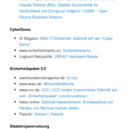
Claudia Plattner (BSI): Digitale Souveränität für
Deutschland und Europa ist möglich! | OSBA – Open
Source Business Alliance
CyberDome
iX Magazin:
Mehr IT-Sicherheit: Dobrindt will den “Cyber-
Dome”
www.sicherheitstacho.eu:
Sicherheitstacho
Logbuch:Netzpolitik:
LNP427 Hackback-Rakete
Sicherheitspaket 2.0
www.bundesnetzagentur.de:
5(1)(e)
www.wiwo.de:
WirtschaftsWoche
www.ccc.de:
CCC | CCC fordert Innenminister Dobrindt auf,
sein „Sicherheitspaket“ zurückzunehmen
heise online:
Dobrindt-Gesetzentwurf: Bundespolizei soll
Handys und Rechner hacken dürfen
Palantir:
Gotham | Palantir
Staatstrojanernutzung