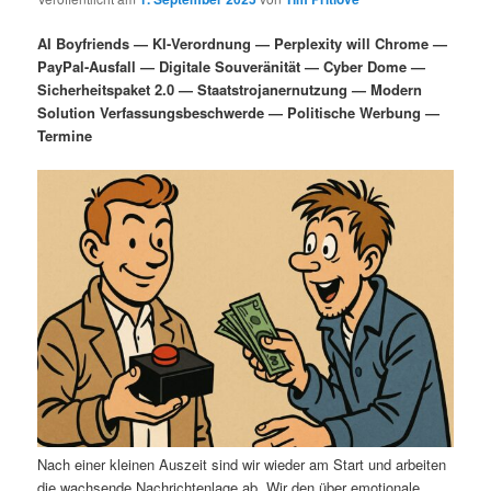
i
s
m
u
n
n
AI Boyfriends — KI-Verordnung — Perplexity will Chrome —
g
a
PayPal-Ausfall — Digitale Souveränität — Cyber Dome —
ä
n
e
v
Sicherheitspaket 2.0 — Staatstrojanernutzung — Modern
n
i
Solution Verfassungsbeschwerde — Politische Werbung —
r
d
g
Termine
a
e
ä
t
i
n
r
o
n
I
e
n
n
h
I
a
n
l
h
Nach einer kleinen Auszeit sind wir wieder am Start und arbeiten
die wachsende Nachrichtenlage ab. Wir den über emotionale