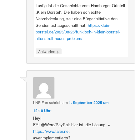
Lustig ist die Geschichte vom Hamburger Ortsteil
„Klein Borstel“. Die haben schlechte
Netzabdeckung, seit eine Bürgerinitiative den
Sendemast abgeschafft hat.
https://klein-
borstel.de/2025/08/25/funkloch-in-klein-borstel-
alter-streit-neues-problem/
↓
Antworten
LNP Fan
schrieb
am
1. September 2025 um
12:10 Uhr
:
Hey!
FYI @Wero/PayPal: hier ist ‚die Lösung‘ =
https://www.taler.net
#werimplementierts?