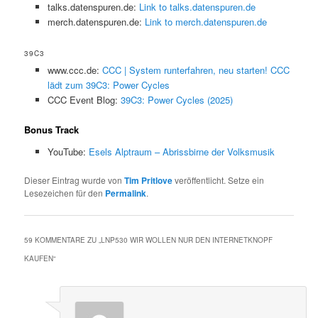
talks.datenspuren.de:
Link to talks.datenspuren.de
merch.datenspuren.de:
Link to merch.datenspuren.de
39C3
www.ccc.de:
CCC | System runterfahren, neu starten! CCC
lädt zum 39C3: Power Cycles
CCC Event Blog:
39C3: Power Cycles (2025)
Bonus Track
YouTube:
Esels Alptraum – Abrissbirne der Volksmusik
Dieser Eintrag wurde von
Tim Pritlove
veröffentlicht. Setze ein
Lesezeichen für den
Permalink
.
59 KOMMENTARE ZU „
LNP530 WIR WOLLEN NUR DEN INTERNETKNOPF
KAUFEN
“