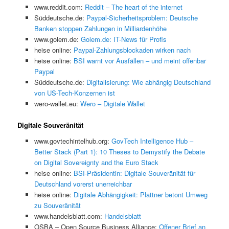
www.reddit.com:
Reddit – The heart of the internet
Süddeutsche.de:
Paypal-Sicherheitsproblem: Deutsche
Banken stoppen Zahlungen in Milliardenhöhe
www.golem.de:
Golem.de: IT-News für Profis
heise online:
Paypal-Zahlungsblockaden wirken nach
heise online:
BSI warnt vor Ausfällen – und meint offenbar
Paypal
Süddeutsche.de:
Digitalisierung: Wie abhängig Deutschland
von US-Tech-Konzernen ist
wero-wallet.eu:
Wero – Digitale Wallet
Digitale Souveränität
www.govtechintelhub.org:
GovTech Intelligence Hub –
Better Stack (Part 1): 10 Theses to Demystify the Debate
on Digital Sovereignty and the Euro Stack
heise online:
BSI-Präsidentin: Digitale Souveränität für
Deutschland vorerst unerreichbar
heise online:
Digitale Abhängigkeit: Plattner betont Umweg
zu Souveränität
www.handelsblatt.com:
Handelsblatt
OSBA – Open Source Business Alliance:
Offener Brief an