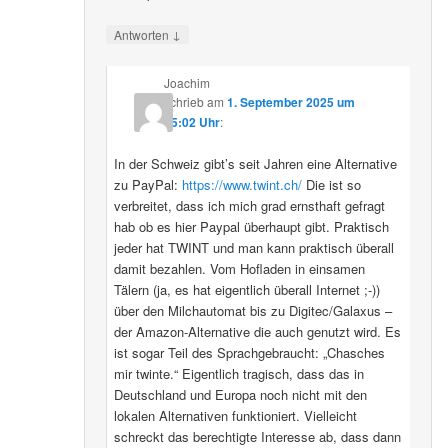
↓
Antworten
Joachim
schrieb
am
1. September 2025 um
15:02 Uhr
:
In der Schweiz gibt’s seit Jahren eine Alternative
zu PayPal:
https://www.twint.ch/
Die ist so
verbreitet, dass ich mich grad ernsthaft gefragt
hab ob es hier Paypal überhaupt gibt. Praktisch
jeder hat TWINT und man kann praktisch überall
damit bezahlen. Vom Hofladen in einsamen
Tälern (ja, es hat eigentlich überall Internet ;-))
über den Milchautomat bis zu Digitec/Galaxus –
der Amazon-Alternative die auch genutzt wird. Es
ist sogar Teil des Sprachgebraucht: „Chasches
mir twinte.“ Eigentlich tragisch, dass das in
Deutschland und Europa noch nicht mit den
lokalen Alternativen funktioniert. Vielleicht
schreckt das berechtigte Interesse ab, dass dann