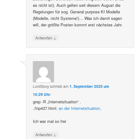
es nicht ist). Auch gelten seit diesem August die
Regelungen für sog. General purpose KI Modelle
(Modelle, nicht Systeme!)… Was ich damit sagen
will, der größte Posten kommt erst nächstes Jahr.
↓
Antworten
LordSexy
schrieb
am
1. September 2025 um
10:29 Uhr
:
grep -R „Internetsituation“ .
./lnp437.html:
an der Internetsituation,
Ich war mal so frei
↓
Antworten