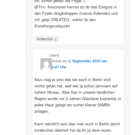
Ah, schon gelöst die Frage :)
@Tim: Ansonsten kannst du dir das Ereignis in
den Finder drag&droppen (macos Kalender) und
mit ‚grep CREATED ‚ siehst du den
Erstellungszeitpunkt.
↓
Antworten
UweS
schrieb
am
2. September 2025 um
13:47 Uhr
:
Also mag ja sein das bei euch in Berlin sich
nichts getan hat, weil war ja schon jammern auf
hohem Niveau. Aber hier in unserer ländlichen
Region wurde vor 3 Jahren Glasfaser kostenlos in
jedes Haus gelegt wo vorher kleiner 25MBit
anlagen.
Kann natürlich sein das man euch in Berlin damit
inzwischen überholt hat da ihr ja dann euren