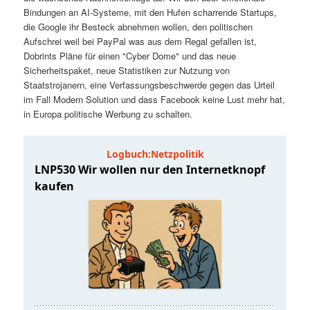
t
a
Bindungen an AI-Systeme, mit den Hufen scharrende Startups,
die Google ihr Besteck abnehmen wollen, den politischen
s
l
Aufschrei weil bei PayPal was aus dem Regal gefallen ist,
Dobrints Pläne für einen "Cyber Dome" und das neue
p
t
Sicherheitspaket, neue Statistiken zur Nutzung von
Staatstrojanern, eine Verfassungsbeschwerde gegen das Urteil
im Fall Modern Solution und dass Facebook keine Lust mehr hat,
r
s
in Europa politische Werbung zu schalten.
i
p
n
r
g
i
e
n
n
g
e
n