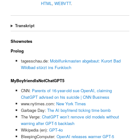
HTML
,
WEBVTT
.
Transkript
Shownotes
Prolog
tagesschau.de:
Mobilfunkmasten abgebaut: Kurort Bad
Wildbad stürzt ins Funkloch
MyBoyfriendIsNotChatGPT5
CNN:
Parents of 16-year-old sue OpenAI, claiming
ChatGPT advised on his suicide | CNN Business
www.nytimes.com:
New York Times
Garbage Day:
The AI boyfriend ticking time bomb
The Verge:
ChatGPT won’t remove old models without
warning after GPT-5 backlash
Wikipedia (en):
GPT-4o
BleepingComputer:
OpenAI releases warmer GPT-5