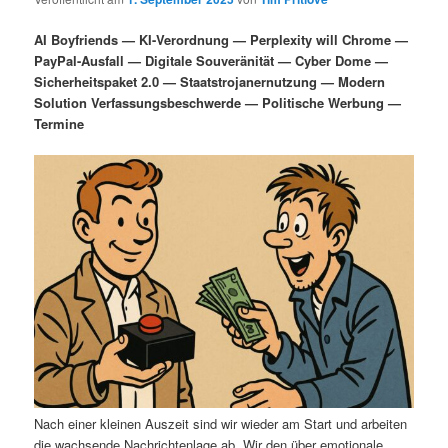
i
s
m
u
n
n
AI Boyfriends — KI-Verordnung — Perplexity will Chrome —
g
a
PayPal-Ausfall — Digitale Souveränität — Cyber Dome —
ä
n
e
v
Sicherheitspaket 2.0 — Staatstrojanernutzung — Modern
n
i
Solution Verfassungsbeschwerde — Politische Werbung —
r
d
g
Termine
a
e
ä
t
i
n
r
o
n
I
e
n
n
h
I
a
n
l
h
Nach einer kleinen Auszeit sind wir wieder am Start und arbeiten
die wachsende Nachrichtenlage ab. Wir den über emotionale