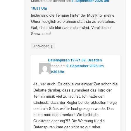
Maekelmeise
schrieb
am
1. September 2025 um
16:51 Uhr
:
leider sind die Termine hinter der Musik für meine
Ohren lediglich zu erahnen statt sie zu verstehen.
Gut, dass sie hier nachlesbar sind. Vorbildliche
Shownotes!
↓
Antworten
Datenspuren 19.-21.09. Dresden
schrieb
am
2. September 2025 um
10:30 Uhr
:
Ja, hier auch. Es gab ja vor einiger Zeit schon die
Debatte darüber, dass zumindest das Intro der
Terminmusik viel zu laut ist. Ich hatte den
Eindruck, dass der Regler bei der aktuellen Folge
noch ein Stück weiter hochgezogen wurde. Das
muss man doch merken! Wo bleibt die
Qualitätssicherung?!? Die Werbung für die
Datenspuren kam gar nicht so gut rüber.