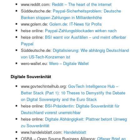
www.reddit.com:
Reddit – The heart of the internet
Süddeutsche.de:
Paypal-Sicherheitsproblem: Deutsche
Banken stoppen Zahlungen in Milliardenhöhe
www.golem.de:
Golem.de: IT-News für Profis
heise online:
Paypal-Zahlungsblockaden wirken nach
heise online:
BSI warnt vor Ausfällen – und meint offenbar
Paypal
Süddeutsche.de:
Digitalisierung: Wie abhängig Deutschland
von US-Tech-Konzernen ist
wero-wallet.eu:
Wero – Digitale Wallet
Digitale Souveränität
www.govtechintelhub.org:
GovTech Intelligence Hub –
Better Stack (Part 1): 10 Theses to Demystify the Debate
on Digital Sovereignty and the Euro Stack
heise online:
BSI-Präsidentin: Digitale Souveränität für
Deutschland vorerst unerreichbar
heise online:
Digitale Abhängigkeit: Plattner betont Umweg
zu Souveränität
www.handelsblatt.com:
Handelsblatt
OSBA – Open Source Business Alliance:
Offener Brief an