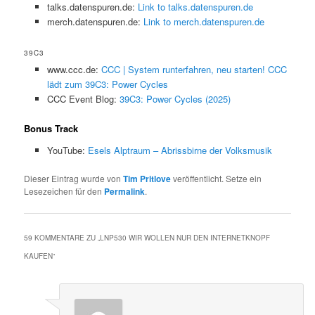
talks.datenspuren.de:
Link to talks.datenspuren.de
merch.datenspuren.de:
Link to merch.datenspuren.de
39C3
www.ccc.de:
CCC | System runterfahren, neu starten! CCC
lädt zum 39C3: Power Cycles
CCC Event Blog:
39C3: Power Cycles (2025)
Bonus Track
YouTube:
Esels Alptraum – Abrissbirne der Volksmusik
Dieser Eintrag wurde von
Tim Pritlove
veröffentlicht. Setze ein
Lesezeichen für den
Permalink
.
59 KOMMENTARE ZU „
LNP530 WIR WOLLEN NUR DEN INTERNETKNOPF
KAUFEN
“