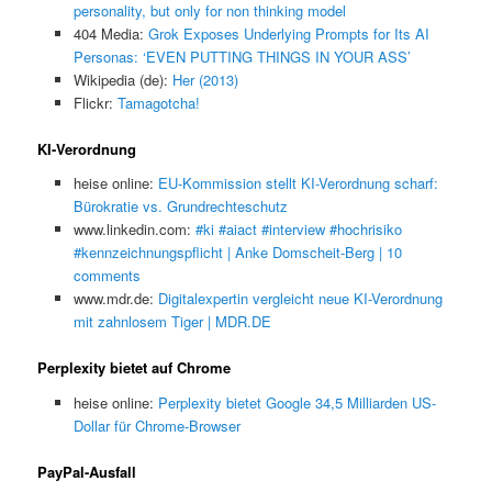
personality, but only for non thinking model
404 Media:
Grok Exposes Underlying Prompts for Its AI
Personas: ‘EVEN PUTTING THINGS IN YOUR ASS’
Wikipedia (de):
Her (2013)
Flickr:
Tamagotcha!
KI-Verordnung
heise online:
EU-Kommission stellt KI-Verordnung scharf:
Bürokratie vs. Grundrechteschutz
www.linkedin.com:
#ki #aiact #interview #hochrisiko
#kennzeichnungspflicht | Anke Domscheit-Berg | 10
comments
www.mdr.de:
Digitalexpertin vergleicht neue KI-Verordnung
mit zahnlosem Tiger | MDR.DE
Perplexity bietet auf Chrome
heise online:
Perplexity bietet Google 34,5 Milliarden US-
Dollar für Chrome-Browser
PayPal-Ausfall