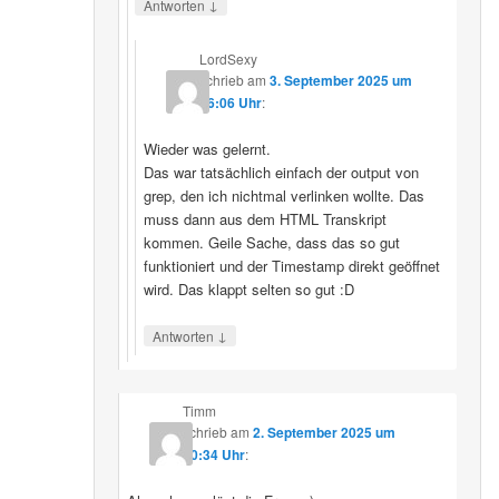
↓
Antworten
LordSexy
schrieb
am
3. September 2025 um
16:06 Uhr
:
Wieder was gelernt.
Das war tatsächlich einfach der output von
grep, den ich nichtmal verlinken wollte. Das
muss dann aus dem HTML Transkript
kommen. Geile Sache, dass das so gut
funktioniert und der Timestamp direkt geöffnet
wird. Das klappt selten so gut :D
↓
Antworten
Timm
schrieb
am
2. September 2025 um
10:34 Uhr
: