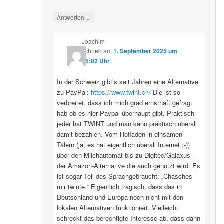
↓
Antworten
Joachim
schrieb
am
1. September 2025 um
15:02 Uhr
:
In der Schweiz gibt’s seit Jahren eine Alternative
zu PayPal:
https://www.twint.ch/
Die ist so
verbreitet, dass ich mich grad ernsthaft gefragt
hab ob es hier Paypal überhaupt gibt. Praktisch
jeder hat TWINT und man kann praktisch überall
damit bezahlen. Vom Hofladen in einsamen
Tälern (ja, es hat eigentlich überall Internet ;-))
über den Milchautomat bis zu Digitec/Galaxus –
der Amazon-Alternative die auch genutzt wird. Es
ist sogar Teil des Sprachgebraucht: „Chasches
mir twinte.“ Eigentlich tragisch, dass das in
Deutschland und Europa noch nicht mit den
lokalen Alternativen funktioniert. Vielleicht
schreckt das berechtigte Interesse ab, dass dann