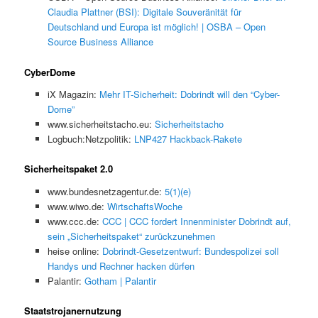
Claudia Plattner (BSI): Digitale Souveränität für
Deutschland und Europa ist möglich! | OSBA – Open
Source Business Alliance
CyberDome
iX Magazin:
Mehr IT-Sicherheit: Dobrindt will den “Cyber-
Dome”
www.sicherheitstacho.eu:
Sicherheitstacho
Logbuch:Netzpolitik:
LNP427 Hackback-Rakete
Sicherheitspaket 2.0
www.bundesnetzagentur.de:
5(1)(e)
www.wiwo.de:
WirtschaftsWoche
www.ccc.de:
CCC | CCC fordert Innenminister Dobrindt auf,
sein „Sicherheitspaket“ zurückzunehmen
heise online:
Dobrindt-Gesetzentwurf: Bundespolizei soll
Handys und Rechner hacken dürfen
Palantir:
Gotham | Palantir
Staatstrojanernutzung