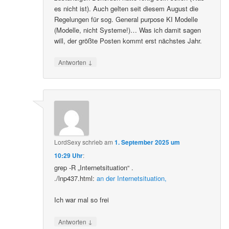
es nicht ist). Auch gelten seit diesem August die
Regelungen für sog. General purpose KI Modelle
(Modelle, nicht Systeme!)… Was ich damit sagen
will, der größte Posten kommt erst nächstes Jahr.
↓
Antworten
LordSexy
schrieb
am
1. September 2025 um
10:29 Uhr
:
grep -R „Internetsituation“ .
./lnp437.html:
an der Internetsituation,
Ich war mal so frei
↓
Antworten