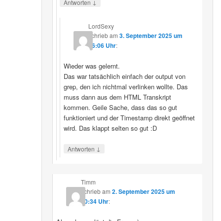
↓
Antworten
LordSexy
schrieb
am
3. September 2025 um
16:06 Uhr
:
Wieder was gelernt.
Das war tatsächlich einfach der output von
grep, den ich nichtmal verlinken wollte. Das
muss dann aus dem HTML Transkript
kommen. Geile Sache, dass das so gut
funktioniert und der Timestamp direkt geöffnet
wird. Das klappt selten so gut :D
↓
Antworten
Timm
schrieb
am
2. September 2025 um
10:34 Uhr
: