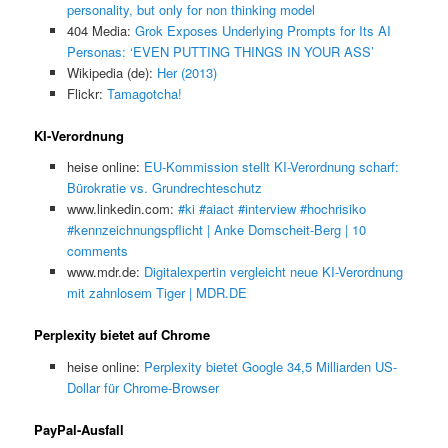
personality, but only for non thinking model
404 Media:
Grok Exposes Underlying Prompts for Its AI
Personas: ‘EVEN PUTTING THINGS IN YOUR ASS’
Wikipedia (de):
Her (2013)
Flickr:
Tamagotcha!
KI-Verordnung
heise online:
EU-Kommission stellt KI-Verordnung scharf:
Bürokratie vs. Grundrechteschutz
www.linkedin.com:
#ki #aiact #interview #hochrisiko
#kennzeichnungspflicht | Anke Domscheit-Berg | 10
comments
www.mdr.de:
Digitalexpertin vergleicht neue KI-Verordnung
mit zahnlosem Tiger | MDR.DE
Perplexity bietet auf Chrome
heise online:
Perplexity bietet Google 34,5 Milliarden US-
Dollar für Chrome-Browser
PayPal-Ausfall