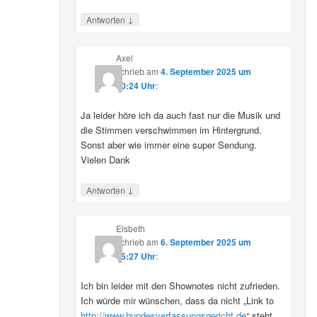
↓
Antworten
Axel
schrieb
am
4. September 2025 um
10:24 Uhr
:
Ja leider höre ich da auch fast nur die Musik und
die Stimmen verschwimmen im Hintergrund.
Sonst aber wie immer eine super Sendung.
Vielen Dank
↓
Antworten
Elsbeth
schrieb
am
6. September 2025 um
15:27 Uhr
:
Ich bin leider mit den Shownotes nicht zufrieden.
Ich würde mir wünschen, dass da nicht „Link to
http://www.bundesverfassungsgericht.de
“ steht,