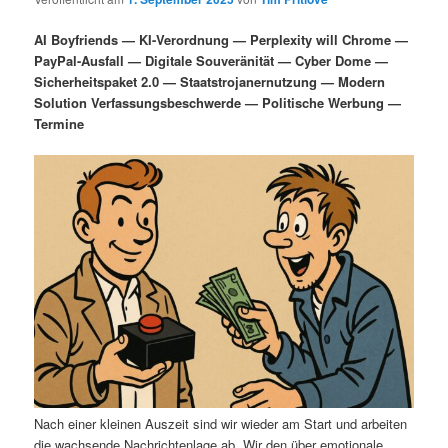
i
s
m
u
n
n
AI Boyfriends — KI-Verordnung — Perplexity will Chrome —
g
a
PayPal-Ausfall — Digitale Souveränität — Cyber Dome —
ä
n
e
v
Sicherheitspaket 2.0 — Staatstrojanernutzung — Modern
n
i
Solution Verfassungsbeschwerde — Politische Werbung —
r
d
g
Termine
a
e
ä
t
i
n
r
o
n
I
e
n
n
h
I
a
n
l
h
Nach einer kleinen Auszeit sind wir wieder am Start und arbeiten
die wachsende Nachrichtenlage ab. Wir den über emotionale