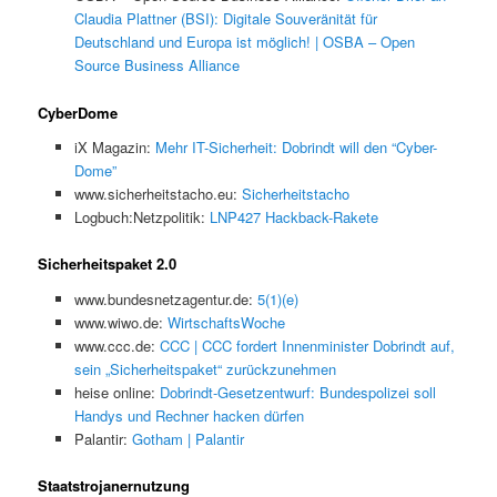
Claudia Plattner (BSI): Digitale Souveränität für
Deutschland und Europa ist möglich! | OSBA – Open
Source Business Alliance
CyberDome
iX Magazin:
Mehr IT-Sicherheit: Dobrindt will den “Cyber-
Dome”
www.sicherheitstacho.eu:
Sicherheitstacho
Logbuch:Netzpolitik:
LNP427 Hackback-Rakete
Sicherheitspaket 2.0
www.bundesnetzagentur.de:
5(1)(e)
www.wiwo.de:
WirtschaftsWoche
www.ccc.de:
CCC | CCC fordert Innenminister Dobrindt auf,
sein „Sicherheitspaket“ zurückzunehmen
heise online:
Dobrindt-Gesetzentwurf: Bundespolizei soll
Handys und Rechner hacken dürfen
Palantir:
Gotham | Palantir
Staatstrojanernutzung