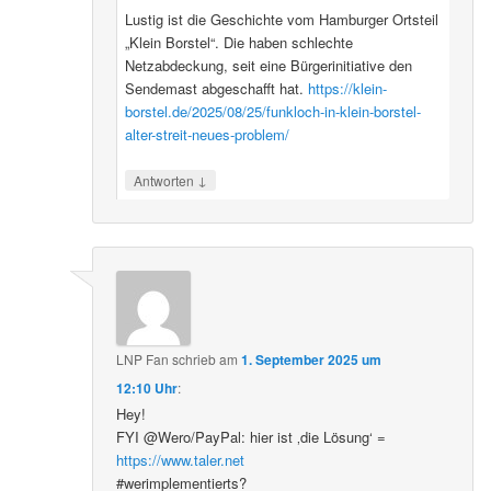
Lustig ist die Geschichte vom Hamburger Ortsteil
„Klein Borstel“. Die haben schlechte
Netzabdeckung, seit eine Bürgerinitiative den
Sendemast abgeschafft hat.
https://klein-
borstel.de/2025/08/25/funkloch-in-klein-borstel-
alter-streit-neues-problem/
↓
Antworten
LNP Fan
schrieb
am
1. September 2025 um
12:10 Uhr
:
Hey!
FYI @Wero/PayPal: hier ist ‚die Lösung‘ =
https://www.taler.net
#werimplementierts?