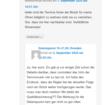
Maekelmeise
schrieb
am
1. September 2025 um
16:51 Uhr
:
leider sind die Termine hinter der Musik für meine
Ohren lediglich zu erahnen statt sie zu verstehen.
Gut, dass sie hier nachlesbar sind. Vorbildliche
Shownotes!
↓
Antworten
Datenspuren 19.-21.09. Dresden
schrieb
am
2. September 2025 um
10:30 Uhr
:
Ja, hier auch. Es gab ja vor einiger Zeit schon die
Debatte darüber, dass zumindest das Intro der
Terminmusik viel zu laut ist. Ich hatte den
Eindruck, dass der Regler bei der aktuellen Folge
noch ein Stück weiter hochgezogen wurde. Das
muss man doch merken! Wo bleibt die
Qualitätssicherung?!? Die Werbung für die
Datenspuren kam gar nicht so gut rüber.