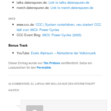
talks.datenspuren.de:
Link to talks.datenspuren.de
merch.datenspuren.de:
Link to merch.datenspuren.de
39C3
www.ccc.de:
CCC | System runterfahren, neu starten! CCC
lädt zum 39C3: Power Cycles
CCC Event Blog:
39C3: Power Cycles (2025)
Bonus Track
YouTube:
Esels Alptraum – Abrissbirne der Volksmusik
Dieser Eintrag wurde von
Tim Pritlove
veröffentlicht. Setze ein
Lesezeichen für den
Permalink
.
59 KOMMENTARE ZU „
LNP530 WIR WOLLEN NUR DEN INTERNETKNOPF
KAUFEN
“