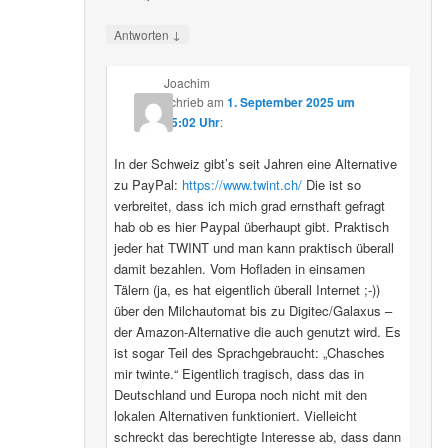
↓
Antworten
Joachim
schrieb
am
1. September 2025 um
15:02 Uhr
:
In der Schweiz gibt’s seit Jahren eine Alternative
zu PayPal:
https://www.twint.ch/
Die ist so
verbreitet, dass ich mich grad ernsthaft gefragt
hab ob es hier Paypal überhaupt gibt. Praktisch
jeder hat TWINT und man kann praktisch überall
damit bezahlen. Vom Hofladen in einsamen
Tälern (ja, es hat eigentlich überall Internet ;-))
über den Milchautomat bis zu Digitec/Galaxus –
der Amazon-Alternative die auch genutzt wird. Es
ist sogar Teil des Sprachgebraucht: „Chasches
mir twinte.“ Eigentlich tragisch, dass das in
Deutschland und Europa noch nicht mit den
lokalen Alternativen funktioniert. Vielleicht
schreckt das berechtigte Interesse ab, dass dann