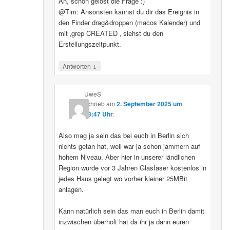
Ah, schon gelöst die Frage :)
@Tim: Ansonsten kannst du dir das Ereignis in
den Finder drag&droppen (macos Kalender) und
mit ‚grep CREATED ‚ siehst du den
Erstellungszeitpunkt.
↓
Antworten
UweS
schrieb
am
2. September 2025 um
13:47 Uhr
:
Also mag ja sein das bei euch in Berlin sich
nichts getan hat, weil war ja schon jammern auf
hohem Niveau. Aber hier in unserer ländlichen
Region wurde vor 3 Jahren Glasfaser kostenlos in
jedes Haus gelegt wo vorher kleiner 25MBit
anlagen.
Kann natürlich sein das man euch in Berlin damit
inzwischen überholt hat da ihr ja dann euren