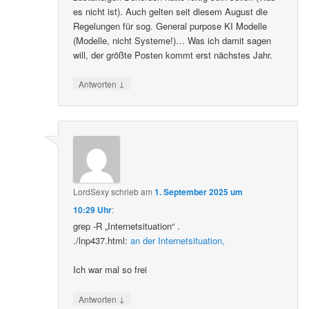
es nicht ist). Auch gelten seit diesem August die
Regelungen für sog. General purpose KI Modelle
(Modelle, nicht Systeme!)… Was ich damit sagen
will, der größte Posten kommt erst nächstes Jahr.
↓
Antworten
LordSexy
schrieb
am
1. September 2025 um
10:29 Uhr
:
grep -R „Internetsituation“ .
./lnp437.html:
an der Internetsituation,
Ich war mal so frei
↓
Antworten