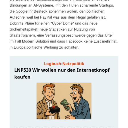
t
a
Bindungen an AI-Systeme, mit den Hufen scharrende Startups,
die Google ihr Besteck abnehmen wollen, den politischen
s
l
Aufschrei weil bei PayPal was aus dem Regal gefallen ist,
Dobrints Pläne für einen "Cyber Dome" und das neue
p
t
Sicherheitspaket, neue Statistiken zur Nutzung von
Staatstrojanern, eine Verfassungsbeschwerde gegen das Urteil
im Fall Modern Solution und dass Facebook keine Lust mehr hat,
r
s
in Europa politische Werbung zu schalten.
i
p
n
r
g
i
e
n
n
g
e
n