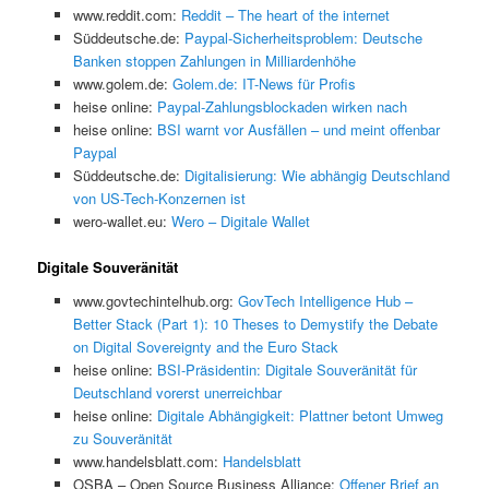
www.reddit.com:
Reddit – The heart of the internet
Süddeutsche.de:
Paypal-Sicherheitsproblem: Deutsche
Banken stoppen Zahlungen in Milliardenhöhe
www.golem.de:
Golem.de: IT-News für Profis
heise online:
Paypal-Zahlungsblockaden wirken nach
heise online:
BSI warnt vor Ausfällen – und meint offenbar
Paypal
Süddeutsche.de:
Digitalisierung: Wie abhängig Deutschland
von US-Tech-Konzernen ist
wero-wallet.eu:
Wero – Digitale Wallet
Digitale Souveränität
www.govtechintelhub.org:
GovTech Intelligence Hub –
Better Stack (Part 1): 10 Theses to Demystify the Debate
on Digital Sovereignty and the Euro Stack
heise online:
BSI-Präsidentin: Digitale Souveränität für
Deutschland vorerst unerreichbar
heise online:
Digitale Abhängigkeit: Plattner betont Umweg
zu Souveränität
www.handelsblatt.com:
Handelsblatt
OSBA – Open Source Business Alliance:
Offener Brief an