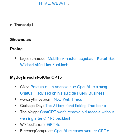
HTML
,
WEBVTT
.
Transkript
Shownotes
Prolog
tagesschau.de:
Mobilfunkmasten abgebaut: Kurort Bad
Wildbad stürzt ins Funkloch
MyBoyfriendIsNotChatGPT5
CNN:
Parents of 16-year-old sue OpenAI, claiming
ChatGPT advised on his suicide | CNN Business
www.nytimes.com:
New York Times
Garbage Day:
The AI boyfriend ticking time bomb
The Verge:
ChatGPT won’t remove old models without
warning after GPT-5 backlash
Wikipedia (en):
GPT-4o
BleepingComputer:
OpenAI releases warmer GPT-5