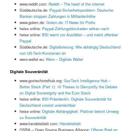
www.reddit.com:
Reddit – The heart of the internet
Süddeutsche.de:
Paypal-Sicherheitsproblem: Deutsche
Banken stoppen Zahlungen in Milliardenhöhe
www.golem.de:
Golem.de: IT-News für Profis
heise online:
Paypal-Zahlungsblockaden wirken nach
heise online:
BSI warnt vor Ausfällen – und meint offenbar
Paypal
Süddeutsche.de:
Digitalisierung: Wie abhängig Deutschland
von US-Tech-Konzernen ist
wero-wallet.eu:
Wero – Digitale Wallet
Digitale Souveränität
www.govtechintelhub.org:
GovTech Intelligence Hub –
Better Stack (Part 1): 10 Theses to Demystify the Debate
on Digital Sovereignty and the Euro Stack
heise online:
BSI-Präsidentin: Digitale Souveränität für
Deutschland vorerst unerreichbar
heise online:
Digitale Abhängigkeit: Plattner betont Umweg
zu Souveränität
www.handelsblatt.com:
Handelsblatt
OSBA – Open Source Business Alliance:
Offener Brief an