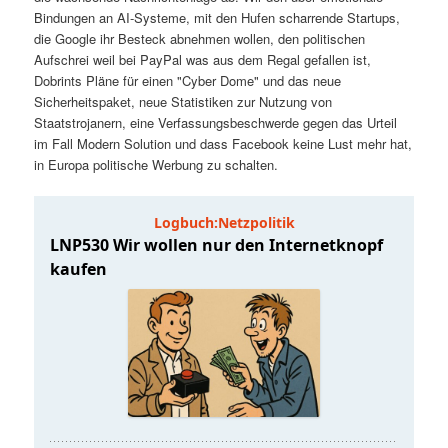
t
a
Bindungen an AI-Systeme, mit den Hufen scharrende Startups,
die Google ihr Besteck abnehmen wollen, den politischen
s
l
Aufschrei weil bei PayPal was aus dem Regal gefallen ist,
Dobrints Pläne für einen "Cyber Dome" und das neue
p
t
Sicherheitspaket, neue Statistiken zur Nutzung von
Staatstrojanern, eine Verfassungsbeschwerde gegen das Urteil
im Fall Modern Solution und dass Facebook keine Lust mehr hat,
r
s
in Europa politische Werbung zu schalten.
i
p
n
r
g
i
e
n
n
g
e
n