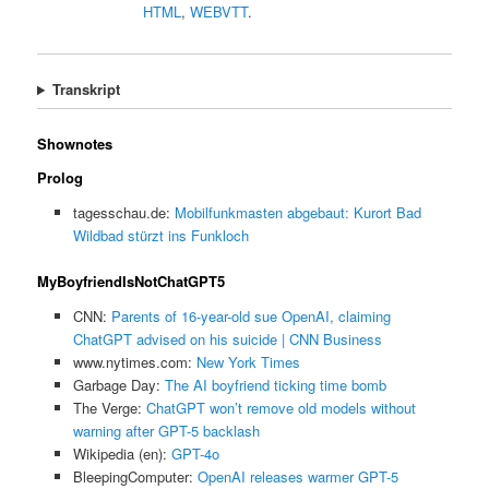
HTML
,
WEBVTT
.
Transkript
Shownotes
Prolog
tagesschau.de:
Mobilfunkmasten abgebaut: Kurort Bad
Wildbad stürzt ins Funkloch
MyBoyfriendIsNotChatGPT5
CNN:
Parents of 16-year-old sue OpenAI, claiming
ChatGPT advised on his suicide | CNN Business
www.nytimes.com:
New York Times
Garbage Day:
The AI boyfriend ticking time bomb
The Verge:
ChatGPT won’t remove old models without
warning after GPT-5 backlash
Wikipedia (en):
GPT-4o
BleepingComputer:
OpenAI releases warmer GPT-5