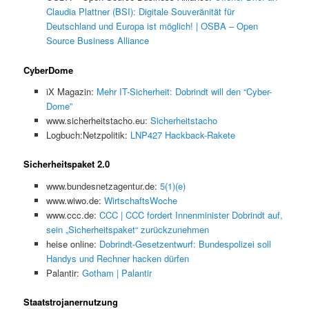
Claudia Plattner (BSI): Digitale Souveränität für
Deutschland und Europa ist möglich! | OSBA – Open
Source Business Alliance
CyberDome
iX Magazin:
Mehr IT-Sicherheit: Dobrindt will den “Cyber-
Dome”
www.sicherheitstacho.eu:
Sicherheitstacho
Logbuch:Netzpolitik:
LNP427 Hackback-Rakete
Sicherheitspaket 2.0
www.bundesnetzagentur.de:
5(1)(e)
www.wiwo.de:
WirtschaftsWoche
www.ccc.de:
CCC | CCC fordert Innenminister Dobrindt auf,
sein „Sicherheitspaket“ zurückzunehmen
heise online:
Dobrindt-Gesetzentwurf: Bundespolizei soll
Handys und Rechner hacken dürfen
Palantir:
Gotham | Palantir
Staatstrojanernutzung