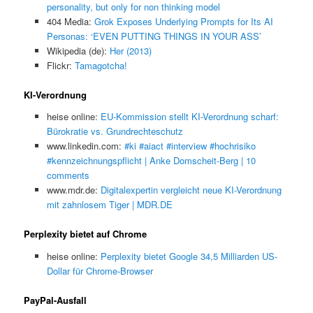
personality, but only for non thinking model
404 Media:
Grok Exposes Underlying Prompts for Its AI
Personas: ‘EVEN PUTTING THINGS IN YOUR ASS’
Wikipedia (de):
Her (2013)
Flickr:
Tamagotcha!
KI-Verordnung
heise online:
EU-Kommission stellt KI-Verordnung scharf:
Bürokratie vs. Grundrechteschutz
www.linkedin.com:
#ki #aiact #interview #hochrisiko
#kennzeichnungspflicht | Anke Domscheit-Berg | 10
comments
www.mdr.de:
Digitalexpertin vergleicht neue KI-Verordnung
mit zahnlosem Tiger | MDR.DE
Perplexity bietet auf Chrome
heise online:
Perplexity bietet Google 34,5 Milliarden US-
Dollar für Chrome-Browser
PayPal-Ausfall