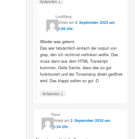
↓
Antworten
LordSexy
schrieb
am
3. September 2025 um
16:06 Uhr
:
Wieder was gelernt.
Das war tatsächlich einfach der output von
grep, den ich nichtmal verlinken wollte. Das
muss dann aus dem HTML Transkript
kommen. Geile Sache, dass das so gut
funktioniert und der Timestamp direkt geöffnet
wird. Das klappt selten so gut :D
↓
Antworten
Timm
schrieb
am
2. September 2025 um
10:34 Uhr
: