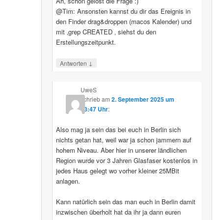
Ah, schon gelöst die Frage :)
@Tim: Ansonsten kannst du dir das Ereignis in
den Finder drag&droppen (macos Kalender) und
mit ‚grep CREATED ‚ siehst du den
Erstellungszeitpunkt.
↓
Antworten
UweS
schrieb
am
2. September 2025 um
13:47 Uhr
:
Also mag ja sein das bei euch in Berlin sich
nichts getan hat, weil war ja schon jammern auf
hohem Niveau. Aber hier in unserer ländlichen
Region wurde vor 3 Jahren Glasfaser kostenlos in
jedes Haus gelegt wo vorher kleiner 25MBit
anlagen.
Kann natürlich sein das man euch in Berlin damit
inzwischen überholt hat da ihr ja dann euren