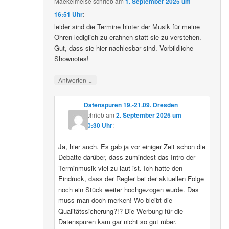
Maekelmeise
schrieb
am
1. September 2025 um
16:51 Uhr
:
leider sind die Termine hinter der Musik für meine
Ohren lediglich zu erahnen statt sie zu verstehen.
Gut, dass sie hier nachlesbar sind. Vorbildliche
Shownotes!
↓
Antworten
Datenspuren 19.-21.09. Dresden
schrieb
am
2. September 2025 um
10:30 Uhr
:
Ja, hier auch. Es gab ja vor einiger Zeit schon die
Debatte darüber, dass zumindest das Intro der
Terminmusik viel zu laut ist. Ich hatte den
Eindruck, dass der Regler bei der aktuellen Folge
noch ein Stück weiter hochgezogen wurde. Das
muss man doch merken! Wo bleibt die
Qualitätssicherung?!? Die Werbung für die
Datenspuren kam gar nicht so gut rüber.