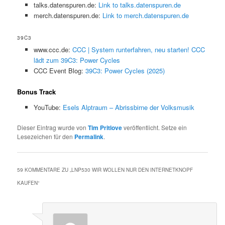
talks.datenspuren.de:
Link to talks.datenspuren.de
merch.datenspuren.de:
Link to merch.datenspuren.de
39C3
www.ccc.de:
CCC | System runterfahren, neu starten! CCC
lädt zum 39C3: Power Cycles
CCC Event Blog:
39C3: Power Cycles (2025)
Bonus Track
YouTube:
Esels Alptraum – Abrissbirne der Volksmusik
Dieser Eintrag wurde von
Tim Pritlove
veröffentlicht. Setze ein
Lesezeichen für den
Permalink
.
59 KOMMENTARE ZU „
LNP530 WIR WOLLEN NUR DEN INTERNETKNOPF
KAUFEN
“