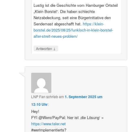
Lustig ist die Geschichte vom Hamburger Ortsteil
„Klein Borstel“. Die haben schlechte
Netzabdeckung, seit eine Bürgerinitiative den
Sendemast abgeschafft hat.
https://klein-
borstel.de/2025/08/25/funkloch-in-klein-borstel-
alter-streit-neues-problem/
↓
Antworten
LNP Fan
schrieb
am
1. September 2025 um
12:10 Uhr
:
Hey!
FYI @Wero/PayPal: hier ist ‚die Lösung‘ =
https://www.taler.net
#werimplementierts?