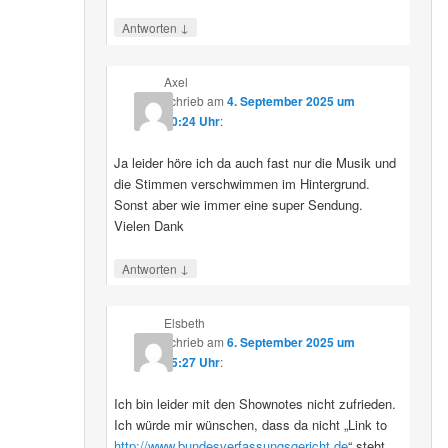
↓
Antworten
Axel
schrieb
am
4. September 2025 um
10:24 Uhr
:
Ja leider höre ich da auch fast nur die Musik und
die Stimmen verschwimmen im Hintergrund.
Sonst aber wie immer eine super Sendung.
Vielen Dank
↓
Antworten
Elsbeth
schrieb
am
6. September 2025 um
15:27 Uhr
:
Ich bin leider mit den Shownotes nicht zufrieden.
Ich würde mir wünschen, dass da nicht „Link to
http://www.bundesverfassungsgericht.de
“ steht,