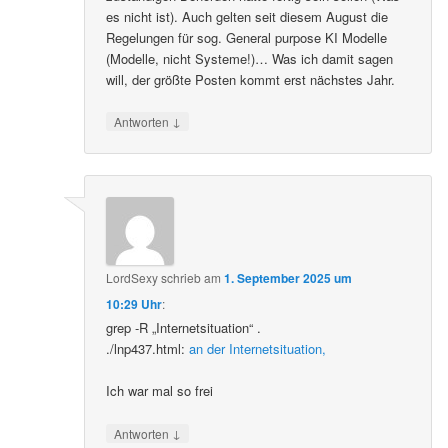
es nicht ist). Auch gelten seit diesem August die
Regelungen für sog. General purpose KI Modelle
(Modelle, nicht Systeme!)… Was ich damit sagen
will, der größte Posten kommt erst nächstes Jahr.
↓
Antworten
LordSexy
schrieb
am
1. September 2025 um
10:29 Uhr
:
grep -R „Internetsituation“ .
./lnp437.html:
an der Internetsituation,
Ich war mal so frei
↓
Antworten