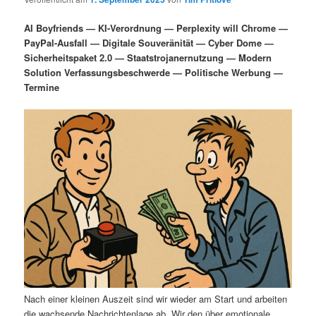
i
s
m
u
n
n
AI Boyfriends — KI-Verordnung — Perplexity will Chrome —
g
a
PayPal-Ausfall — Digitale Souveränität — Cyber Dome —
ä
n
e
v
Sicherheitspaket 2.0 — Staatstrojanernutzung — Modern
n
i
Solution Verfassungsbeschwerde — Politische Werbung —
r
d
g
Termine
a
e
ä
t
i
n
r
o
n
I
e
n
n
h
I
a
n
l
h
Nach einer kleinen Auszeit sind wir wieder am Start und arbeiten
die wachsende Nachrichtenlage ab. Wir den über emotionale