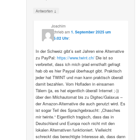
↓
Antworten
Joachim
schrieb
am
1. September 2025 um
15:02 Uhr
:
In der Schweiz gibt’s seit Jahren eine Alternative
zu PayPal:
https://www.twint.ch/
Die ist so
verbreitet, dass ich mich grad ernsthaft gefragt
hab ob es hier Paypal überhaupt gibt. Praktisch
jeder hat TWINT und man kann praktisch überall
damit bezahlen. Vom Hofladen in einsamen
Tälern (ja, es hat eigentlich überall Internet ;-))
über den Milchautomat bis zu Digitec/Galaxus –
der Amazon-Alternative die auch genutzt wird. Es
ist sogar Teil des Sprachgebraucht: „Chasches
mir twinte.“ Eigentlich tragisch, dass das in
Deutschland und Europa noch nicht mit den
lokalen Alternativen funktioniert. Vielleicht
schreckt das berechtigte Interesse ab, dass dann