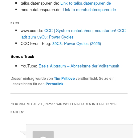
talks.datenspuren.de:
Link to talks.datenspuren.de
merch.datenspuren.de:
Link to merch.datenspuren.de
39C3
www.ccc.de:
CCC | System runterfahren, neu starten! CCC
lädt zum 39C3: Power Cycles
CCC Event Blog:
39C3: Power Cycles (2025)
Bonus Track
YouTube:
Esels Alptraum – Abrissbirne der Volksmusik
Dieser Eintrag wurde von
Tim Pritlove
veröffentlicht. Setze ein
Lesezeichen für den
Permalink
.
59 KOMMENTARE ZU „
LNP530 WIR WOLLEN NUR DEN INTERNETKNOPF
KAUFEN
“