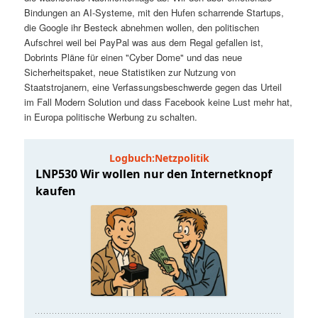
t
a
Bindungen an AI-Systeme, mit den Hufen scharrende Startups,
die Google ihr Besteck abnehmen wollen, den politischen
s
l
Aufschrei weil bei PayPal was aus dem Regal gefallen ist,
Dobrints Pläne für einen "Cyber Dome" und das neue
p
t
Sicherheitspaket, neue Statistiken zur Nutzung von
Staatstrojanern, eine Verfassungsbeschwerde gegen das Urteil
im Fall Modern Solution und dass Facebook keine Lust mehr hat,
r
s
in Europa politische Werbung zu schalten.
i
p
n
r
g
i
e
n
n
g
e
n