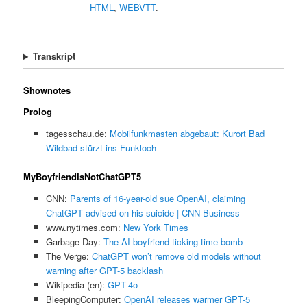
HTML
,
WEBVTT
.
Transkript
Shownotes
Prolog
tagesschau.de:
Mobilfunkmasten abgebaut: Kurort Bad
Wildbad stürzt ins Funkloch
MyBoyfriendIsNotChatGPT5
CNN:
Parents of 16-year-old sue OpenAI, claiming
ChatGPT advised on his suicide | CNN Business
www.nytimes.com:
New York Times
Garbage Day:
The AI boyfriend ticking time bomb
The Verge:
ChatGPT won’t remove old models without
warning after GPT-5 backlash
Wikipedia (en):
GPT-4o
BleepingComputer:
OpenAI releases warmer GPT-5