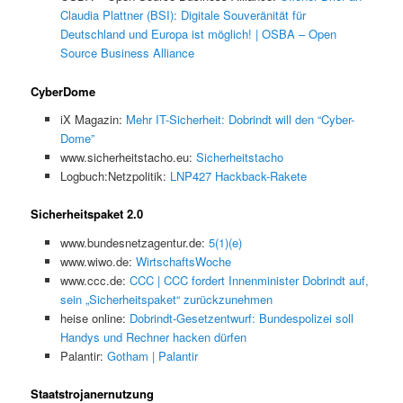
Claudia Plattner (BSI): Digitale Souveränität für
Deutschland und Europa ist möglich! | OSBA – Open
Source Business Alliance
CyberDome
iX Magazin:
Mehr IT-Sicherheit: Dobrindt will den “Cyber-
Dome”
www.sicherheitstacho.eu:
Sicherheitstacho
Logbuch:Netzpolitik:
LNP427 Hackback-Rakete
Sicherheitspaket 2.0
www.bundesnetzagentur.de:
5(1)(e)
www.wiwo.de:
WirtschaftsWoche
www.ccc.de:
CCC | CCC fordert Innenminister Dobrindt auf,
sein „Sicherheitspaket“ zurückzunehmen
heise online:
Dobrindt-Gesetzentwurf: Bundespolizei soll
Handys und Rechner hacken dürfen
Palantir:
Gotham | Palantir
Staatstrojanernutzung