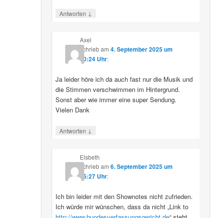
↓
Antworten
Axel
schrieb
am
4. September 2025 um
10:24 Uhr
:
Ja leider höre ich da auch fast nur die Musik und
die Stimmen verschwimmen im Hintergrund.
Sonst aber wie immer eine super Sendung.
Vielen Dank
↓
Antworten
Elsbeth
schrieb
am
6. September 2025 um
15:27 Uhr
:
Ich bin leider mit den Shownotes nicht zufrieden.
Ich würde mir wünschen, dass da nicht „Link to
http://www.bundesverfassungsgericht.de
“ steht,