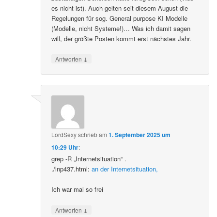
es nicht ist). Auch gelten seit diesem August die
Regelungen für sog. General purpose KI Modelle
(Modelle, nicht Systeme!)… Was ich damit sagen
will, der größte Posten kommt erst nächstes Jahr.
↓
Antworten
LordSexy
schrieb
am
1. September 2025 um
10:29 Uhr
:
grep -R „Internetsituation“ .
./lnp437.html:
an der Internetsituation,
Ich war mal so frei
↓
Antworten