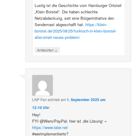
Lustig ist die Geschichte vom Hamburger Ortsteil
„Klein Borstel“. Die haben schlechte
Netzabdeckung, seit eine Bürgerinitiative den
Sendemast abgeschafft hat.
https://klein-
borstel.de/2025/08/25/funkloch-in-klein-borstel-
alter-streit-neues-problem/
↓
Antworten
LNP Fan
schrieb
am
1. September 2025 um
12:10 Uhr
:
Hey!
FYI @Wero/PayPal: hier ist ‚die Lösung‘ =
https://www.taler.net
#werimplementierts?