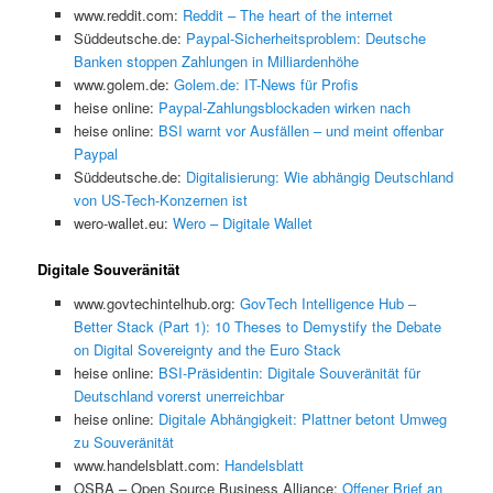
www.reddit.com:
Reddit – The heart of the internet
Süddeutsche.de:
Paypal-Sicherheitsproblem: Deutsche
Banken stoppen Zahlungen in Milliardenhöhe
www.golem.de:
Golem.de: IT-News für Profis
heise online:
Paypal-Zahlungsblockaden wirken nach
heise online:
BSI warnt vor Ausfällen – und meint offenbar
Paypal
Süddeutsche.de:
Digitalisierung: Wie abhängig Deutschland
von US-Tech-Konzernen ist
wero-wallet.eu:
Wero – Digitale Wallet
Digitale Souveränität
www.govtechintelhub.org:
GovTech Intelligence Hub –
Better Stack (Part 1): 10 Theses to Demystify the Debate
on Digital Sovereignty and the Euro Stack
heise online:
BSI-Präsidentin: Digitale Souveränität für
Deutschland vorerst unerreichbar
heise online:
Digitale Abhängigkeit: Plattner betont Umweg
zu Souveränität
www.handelsblatt.com:
Handelsblatt
OSBA – Open Source Business Alliance:
Offener Brief an