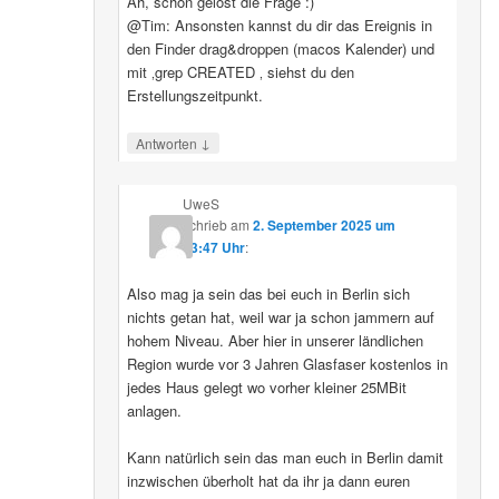
Ah, schon gelöst die Frage :)
@Tim: Ansonsten kannst du dir das Ereignis in
den Finder drag&droppen (macos Kalender) und
mit ‚grep CREATED ‚ siehst du den
Erstellungszeitpunkt.
↓
Antworten
UweS
schrieb
am
2. September 2025 um
13:47 Uhr
:
Also mag ja sein das bei euch in Berlin sich
nichts getan hat, weil war ja schon jammern auf
hohem Niveau. Aber hier in unserer ländlichen
Region wurde vor 3 Jahren Glasfaser kostenlos in
jedes Haus gelegt wo vorher kleiner 25MBit
anlagen.
Kann natürlich sein das man euch in Berlin damit
inzwischen überholt hat da ihr ja dann euren