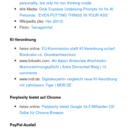
personality, but only for non thinking model
404 Media:
Grok Exposes Underlying Prompts for Its AI
Personas: ‘EVEN PUTTING THINGS IN YOUR ASS’
Wikipedia (de):
Her (2013)
Flickr:
Tamagotcha!
KI-Verordnung
heise online:
EU-Kommission stellt KI-Verordnung scharf:
Bürokratie vs. Grundrechteschutz
www.linkedin.com:
#ki #aiact #interview #hochrisiko
#kennzeichnungspflicht | Anke Domscheit-Berg | 10
comments
www.mdr.de:
Digitalexpertin vergleicht neue KI-Verordnung
mit zahnlosem Tiger | MDR.DE
Perplexity bietet auf Chrome
heise online:
Perplexity bietet Google 34,5 Milliarden US-
Dollar für Chrome-Browser
PayPal-Ausfall