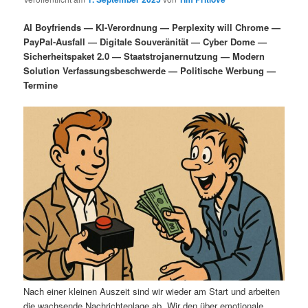
i
s
m
u
n
n
AI Boyfriends — KI-Verordnung — Perplexity will Chrome —
g
a
PayPal-Ausfall — Digitale Souveränität — Cyber Dome —
ä
n
e
v
Sicherheitspaket 2.0 — Staatstrojanernutzung — Modern
n
i
Solution Verfassungsbeschwerde — Politische Werbung —
r
d
g
Termine
a
e
ä
t
i
n
r
o
n
I
e
n
n
h
I
a
n
l
h
Nach einer kleinen Auszeit sind wir wieder am Start und arbeiten
die wachsende Nachrichtenlage ab. Wir den über emotionale