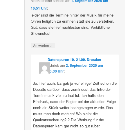
Maekelmeise
schrieb
am
1. September 2025 um
16:51 Uhr
:
leider sind die Termine hinter der Musik für meine
Ohren lediglich zu erahnen statt sie zu verstehen.
Gut, dass sie hier nachlesbar sind. Vorbildliche
Shownotes!
↓
Antworten
Datenspuren 19.-21.09. Dresden
schrieb
am
2. September 2025 um
10:30 Uhr
:
Ja, hier auch. Es gab ja vor einiger Zeit schon die
Debatte darüber, dass zumindest das Intro der
Terminmusik viel zu laut ist. Ich hatte den
Eindruck, dass der Regler bei der aktuellen Folge
noch ein Stück weiter hochgezogen wurde. Das
muss man doch merken! Wo bleibt die
Qualitätssicherung?!? Die Werbung für die
Datenspuren kam gar nicht so gut rüber.