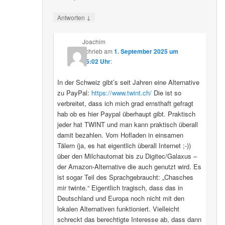
↓
Antworten
Joachim
schrieb
am
1. September 2025 um
15:02 Uhr
:
In der Schweiz gibt’s seit Jahren eine Alternative
zu PayPal:
https://www.twint.ch/
Die ist so
verbreitet, dass ich mich grad ernsthaft gefragt
hab ob es hier Paypal überhaupt gibt. Praktisch
jeder hat TWINT und man kann praktisch überall
damit bezahlen. Vom Hofladen in einsamen
Tälern (ja, es hat eigentlich überall Internet ;-))
über den Milchautomat bis zu Digitec/Galaxus –
der Amazon-Alternative die auch genutzt wird. Es
ist sogar Teil des Sprachgebraucht: „Chasches
mir twinte.“ Eigentlich tragisch, dass das in
Deutschland und Europa noch nicht mit den
lokalen Alternativen funktioniert. Vielleicht
schreckt das berechtigte Interesse ab, dass dann