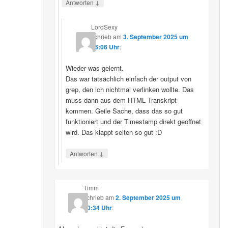
↓
Antworten
LordSexy
schrieb
am
3. September 2025 um
16:06 Uhr
:
Wieder was gelernt.
Das war tatsächlich einfach der output von
grep, den ich nichtmal verlinken wollte. Das
muss dann aus dem HTML Transkript
kommen. Geile Sache, dass das so gut
funktioniert und der Timestamp direkt geöffnet
wird. Das klappt selten so gut :D
↓
Antworten
Timm
schrieb
am
2. September 2025 um
10:34 Uhr
: