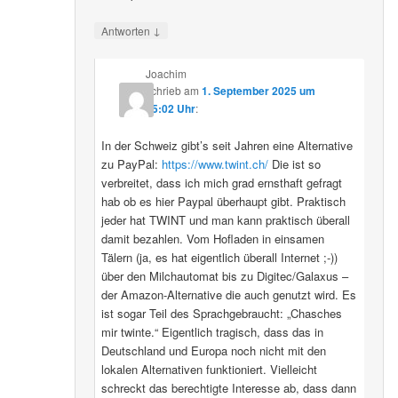
↓
Antworten
Joachim
schrieb
am
1. September 2025 um
15:02 Uhr
:
In der Schweiz gibt’s seit Jahren eine Alternative
zu PayPal:
https://www.twint.ch/
Die ist so
verbreitet, dass ich mich grad ernsthaft gefragt
hab ob es hier Paypal überhaupt gibt. Praktisch
jeder hat TWINT und man kann praktisch überall
damit bezahlen. Vom Hofladen in einsamen
Tälern (ja, es hat eigentlich überall Internet ;-))
über den Milchautomat bis zu Digitec/Galaxus –
der Amazon-Alternative die auch genutzt wird. Es
ist sogar Teil des Sprachgebraucht: „Chasches
mir twinte.“ Eigentlich tragisch, dass das in
Deutschland und Europa noch nicht mit den
lokalen Alternativen funktioniert. Vielleicht
schreckt das berechtigte Interesse ab, dass dann