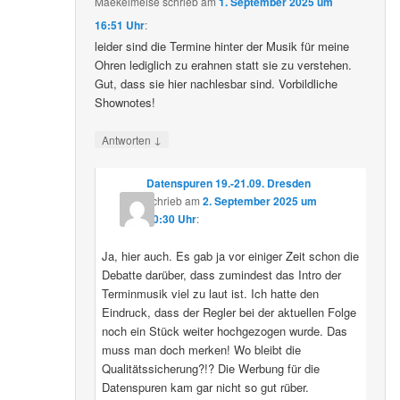
Maekelmeise
schrieb
am
1. September 2025 um
16:51 Uhr
:
leider sind die Termine hinter der Musik für meine
Ohren lediglich zu erahnen statt sie zu verstehen.
Gut, dass sie hier nachlesbar sind. Vorbildliche
Shownotes!
↓
Antworten
Datenspuren 19.-21.09. Dresden
schrieb
am
2. September 2025 um
10:30 Uhr
:
Ja, hier auch. Es gab ja vor einiger Zeit schon die
Debatte darüber, dass zumindest das Intro der
Terminmusik viel zu laut ist. Ich hatte den
Eindruck, dass der Regler bei der aktuellen Folge
noch ein Stück weiter hochgezogen wurde. Das
muss man doch merken! Wo bleibt die
Qualitätssicherung?!? Die Werbung für die
Datenspuren kam gar nicht so gut rüber.