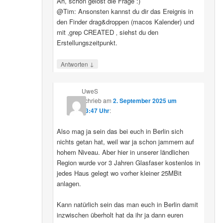
Ah, schon gelöst die Frage :)
@Tim: Ansonsten kannst du dir das Ereignis in
den Finder drag&droppen (macos Kalender) und
mit ‚grep CREATED ‚ siehst du den
Erstellungszeitpunkt.
↓
Antworten
UweS
schrieb
am
2. September 2025 um
13:47 Uhr
:
Also mag ja sein das bei euch in Berlin sich
nichts getan hat, weil war ja schon jammern auf
hohem Niveau. Aber hier in unserer ländlichen
Region wurde vor 3 Jahren Glasfaser kostenlos in
jedes Haus gelegt wo vorher kleiner 25MBit
anlagen.
Kann natürlich sein das man euch in Berlin damit
inzwischen überholt hat da ihr ja dann euren