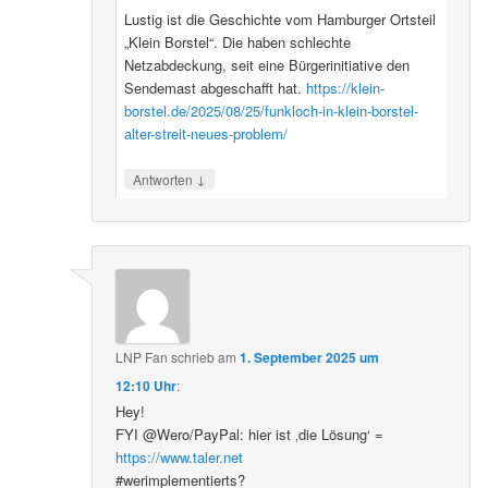
Lustig ist die Geschichte vom Hamburger Ortsteil
„Klein Borstel“. Die haben schlechte
Netzabdeckung, seit eine Bürgerinitiative den
Sendemast abgeschafft hat.
https://klein-
borstel.de/2025/08/25/funkloch-in-klein-borstel-
alter-streit-neues-problem/
↓
Antworten
LNP Fan
schrieb
am
1. September 2025 um
12:10 Uhr
:
Hey!
FYI @Wero/PayPal: hier ist ‚die Lösung‘ =
https://www.taler.net
#werimplementierts?