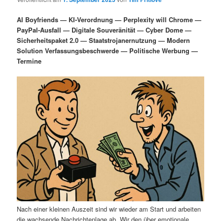
i
s
m
u
n
n
AI Boyfriends — KI-Verordnung — Perplexity will Chrome —
g
a
PayPal-Ausfall — Digitale Souveränität — Cyber Dome —
ä
n
e
v
Sicherheitspaket 2.0 — Staatstrojanernutzung — Modern
n
i
Solution Verfassungsbeschwerde — Politische Werbung —
r
d
g
Termine
a
e
ä
t
i
n
r
o
n
I
e
n
n
h
I
a
n
l
h
Nach einer kleinen Auszeit sind wir wieder am Start und arbeiten
die wachsende Nachrichtenlage ab. Wir den über emotionale