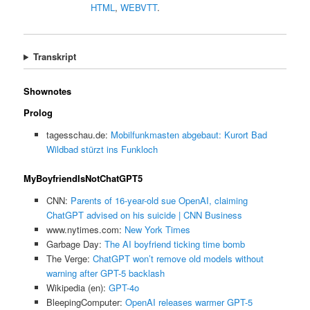
HTML
,
WEBVTT
.
Transkript
Shownotes
Prolog
tagesschau.de:
Mobilfunkmasten abgebaut: Kurort Bad
Wildbad stürzt ins Funkloch
MyBoyfriendIsNotChatGPT5
CNN:
Parents of 16-year-old sue OpenAI, claiming
ChatGPT advised on his suicide | CNN Business
www.nytimes.com:
New York Times
Garbage Day:
The AI boyfriend ticking time bomb
The Verge:
ChatGPT won’t remove old models without
warning after GPT-5 backlash
Wikipedia (en):
GPT-4o
BleepingComputer:
OpenAI releases warmer GPT-5