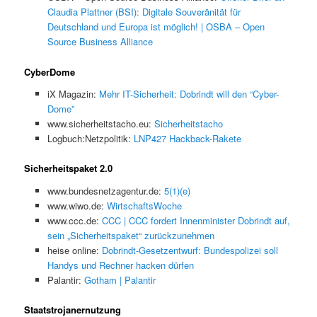
Claudia Plattner (BSI): Digitale Souveränität für
Deutschland und Europa ist möglich! | OSBA – Open
Source Business Alliance
CyberDome
iX Magazin:
Mehr IT-Sicherheit: Dobrindt will den “Cyber-
Dome”
www.sicherheitstacho.eu:
Sicherheitstacho
Logbuch:Netzpolitik:
LNP427 Hackback-Rakete
Sicherheitspaket 2.0
www.bundesnetzagentur.de:
5(1)(e)
www.wiwo.de:
WirtschaftsWoche
www.ccc.de:
CCC | CCC fordert Innenminister Dobrindt auf,
sein „Sicherheitspaket“ zurückzunehmen
heise online:
Dobrindt-Gesetzentwurf: Bundespolizei soll
Handys und Rechner hacken dürfen
Palantir:
Gotham | Palantir
Staatstrojanernutzung