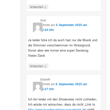
↓
Antworten
Axel
schrieb
am
4. September 2025 um
10:24 Uhr
:
Ja leider höre ich da auch fast nur die Musik und
die Stimmen verschwimmen im Hintergrund.
Sonst aber wie immer eine super Sendung.
Vielen Dank
↓
Antworten
Elsbeth
schrieb
am
6. September 2025 um
15:27 Uhr
:
Ich bin leider mit den Shownotes nicht zufrieden.
Ich würde mir wünschen, dass da nicht „Link to
http://www.bundesverfassungsgericht.de
“ steht,