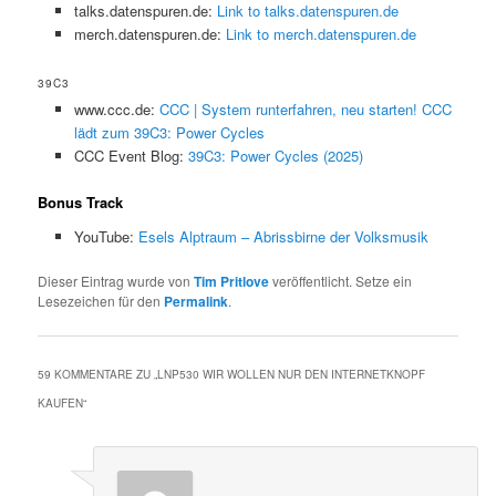
talks.datenspuren.de:
Link to talks.datenspuren.de
merch.datenspuren.de:
Link to merch.datenspuren.de
39C3
www.ccc.de:
CCC | System runterfahren, neu starten! CCC
lädt zum 39C3: Power Cycles
CCC Event Blog:
39C3: Power Cycles (2025)
Bonus Track
YouTube:
Esels Alptraum – Abrissbirne der Volksmusik
Dieser Eintrag wurde von
Tim Pritlove
veröffentlicht. Setze ein
Lesezeichen für den
Permalink
.
59 KOMMENTARE ZU „
LNP530 WIR WOLLEN NUR DEN INTERNETKNOPF
KAUFEN
“