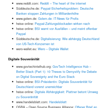
www.reddit.com:
Reddit – The heart of the internet
Süddeutsche.de:
Paypal-Sicherheitsproblem: Deutsche
Banken stoppen Zahlungen in Milliardenhöhe
www.golem.de:
Golem.de: IT-News für Profis
heise online:
Paypal-Zahlungsblockaden wirken nach
heise online:
BSI warnt vor Ausfällen – und meint offenbar
Paypal
Süddeutsche.de:
Digitalisierung: Wie abhängig Deutschland
von US-Tech-Konzernen ist
wero-wallet.eu:
Wero – Digitale Wallet
Digitale Souveränität
www.govtechintelhub.org:
GovTech Intelligence Hub –
Better Stack (Part 1): 10 Theses to Demystify the Debate
on Digital Sovereignty and the Euro Stack
heise online:
BSI-Präsidentin: Digitale Souveränität für
Deutschland vorerst unerreichbar
heise online:
Digitale Abhängigkeit: Plattner betont Umweg
zu Souveränität
www.handelsblatt.com:
Handelsblatt
OSBA – Open Source Business Alliance:
Offener Brief an