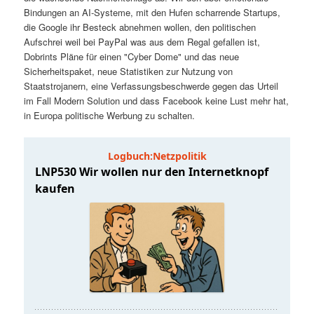
t
a
Bindungen an AI-Systeme, mit den Hufen scharrende Startups,
die Google ihr Besteck abnehmen wollen, den politischen
s
l
Aufschrei weil bei PayPal was aus dem Regal gefallen ist,
Dobrints Pläne für einen "Cyber Dome" und das neue
p
t
Sicherheitspaket, neue Statistiken zur Nutzung von
Staatstrojanern, eine Verfassungsbeschwerde gegen das Urteil
im Fall Modern Solution und dass Facebook keine Lust mehr hat,
r
s
in Europa politische Werbung zu schalten.
i
p
n
r
g
i
e
n
n
g
e
n