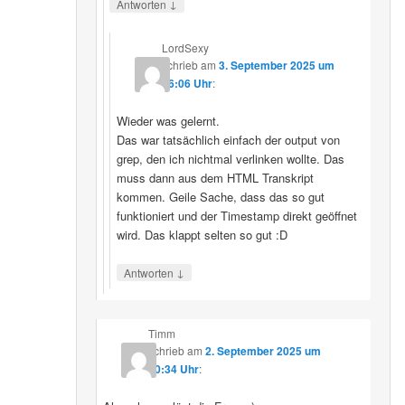
↓
Antworten
LordSexy
schrieb
am
3. September 2025 um
16:06 Uhr
:
Wieder was gelernt.
Das war tatsächlich einfach der output von
grep, den ich nichtmal verlinken wollte. Das
muss dann aus dem HTML Transkript
kommen. Geile Sache, dass das so gut
funktioniert und der Timestamp direkt geöffnet
wird. Das klappt selten so gut :D
↓
Antworten
Timm
schrieb
am
2. September 2025 um
10:34 Uhr
: