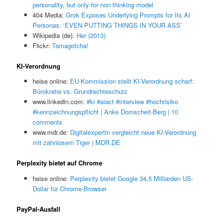
personality, but only for non thinking model
404 Media:
Grok Exposes Underlying Prompts for Its AI
Personas: ‘EVEN PUTTING THINGS IN YOUR ASS’
Wikipedia (de):
Her (2013)
Flickr:
Tamagotcha!
KI-Verordnung
heise online:
EU-Kommission stellt KI-Verordnung scharf:
Bürokratie vs. Grundrechteschutz
www.linkedin.com:
#ki #aiact #interview #hochrisiko
#kennzeichnungspflicht | Anke Domscheit-Berg | 10
comments
www.mdr.de:
Digitalexpertin vergleicht neue KI-Verordnung
mit zahnlosem Tiger | MDR.DE
Perplexity bietet auf Chrome
heise online:
Perplexity bietet Google 34,5 Milliarden US-
Dollar für Chrome-Browser
PayPal-Ausfall