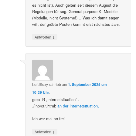
es nicht ist). Auch gelten seit diesem August die
Regelungen für sog. General purpose KI Modelle
(Modelle, nicht Systeme!)… Was ich damit sagen
will, der größte Posten kommt erst nächstes Jahr.
↓
Antworten
LordSexy
schrieb
am
1. September 2025 um
10:29 Uhr
:
grep -R „Internetsituation“ .
./lnp437.html:
an der Internetsituation,
Ich war mal so frei
↓
Antworten