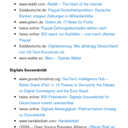
www.reddit.com:
Reddit – The heart of the internet
Süddeutsche.de:
Paypal-Sicherheitsproblem: Deutsche
Banken stoppen Zahlungen in Milliardenhöhe
www.golem.de:
Golem.de: IT-News für Profis
heise online:
Paypal-Zahlungsblockaden wirken nach
heise online:
BSI warnt vor Ausfällen – und meint offenbar
Paypal
Süddeutsche.de:
Digitalisierung: Wie abhängig Deutschland
von US-Tech-Konzernen ist
wero-wallet.eu:
Wero – Digitale Wallet
Digitale Souveränität
www.govtechintelhub.org:
GovTech Intelligence Hub –
Better Stack (Part 1): 10 Theses to Demystify the Debate
on Digital Sovereignty and the Euro Stack
heise online:
BSI-Präsidentin: Digitale Souveränität für
Deutschland vorerst unerreichbar
heise online:
Digitale Abhängigkeit: Plattner betont Umweg
zu Souveränität
www.handelsblatt.com:
Handelsblatt
OSBA – Open Source Business Alliance:
Offener Brief an