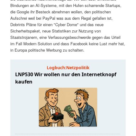
t
a
Bindungen an AI-Systeme, mit den Hufen scharrende Startups,
die Google ihr Besteck abnehmen wollen, den politischen
s
l
Aufschrei weil bei PayPal was aus dem Regal gefallen ist,
Dobrints Pläne für einen "Cyber Dome" und das neue
p
t
Sicherheitspaket, neue Statistiken zur Nutzung von
Staatstrojanern, eine Verfassungsbeschwerde gegen das Urteil
im Fall Modern Solution und dass Facebook keine Lust mehr hat,
r
s
in Europa politische Werbung zu schalten.
i
p
n
r
g
i
e
n
n
g
e
n