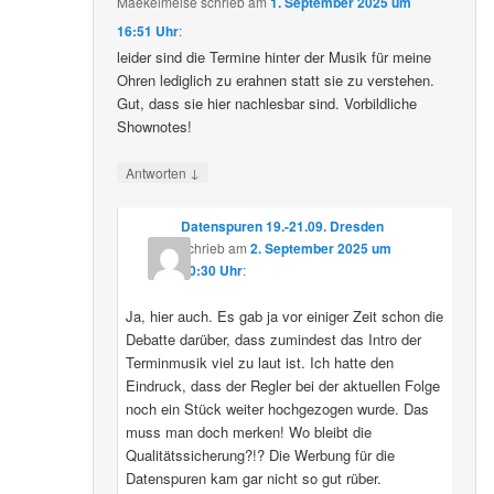
Maekelmeise
schrieb
am
1. September 2025 um
16:51 Uhr
:
leider sind die Termine hinter der Musik für meine
Ohren lediglich zu erahnen statt sie zu verstehen.
Gut, dass sie hier nachlesbar sind. Vorbildliche
Shownotes!
↓
Antworten
Datenspuren 19.-21.09. Dresden
schrieb
am
2. September 2025 um
10:30 Uhr
:
Ja, hier auch. Es gab ja vor einiger Zeit schon die
Debatte darüber, dass zumindest das Intro der
Terminmusik viel zu laut ist. Ich hatte den
Eindruck, dass der Regler bei der aktuellen Folge
noch ein Stück weiter hochgezogen wurde. Das
muss man doch merken! Wo bleibt die
Qualitätssicherung?!? Die Werbung für die
Datenspuren kam gar nicht so gut rüber.