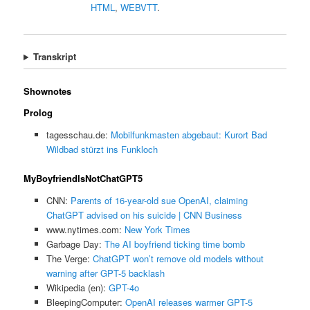
HTML
,
WEBVTT
.
Transkript
Shownotes
Prolog
tagesschau.de:
Mobilfunkmasten abgebaut: Kurort Bad
Wildbad stürzt ins Funkloch
MyBoyfriendIsNotChatGPT5
CNN:
Parents of 16-year-old sue OpenAI, claiming
ChatGPT advised on his suicide | CNN Business
www.nytimes.com:
New York Times
Garbage Day:
The AI boyfriend ticking time bomb
The Verge:
ChatGPT won’t remove old models without
warning after GPT-5 backlash
Wikipedia (en):
GPT-4o
BleepingComputer:
OpenAI releases warmer GPT-5