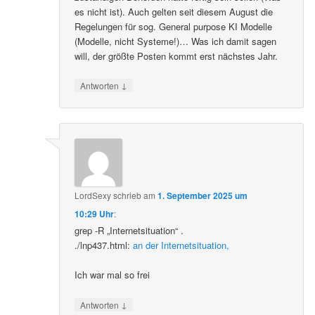
es nicht ist). Auch gelten seit diesem August die
Regelungen für sog. General purpose KI Modelle
(Modelle, nicht Systeme!)… Was ich damit sagen
will, der größte Posten kommt erst nächstes Jahr.
↓
Antworten
LordSexy
schrieb
am
1. September 2025 um
10:29 Uhr
:
grep -R „Internetsituation“ .
./lnp437.html:
an der Internetsituation,
Ich war mal so frei
↓
Antworten