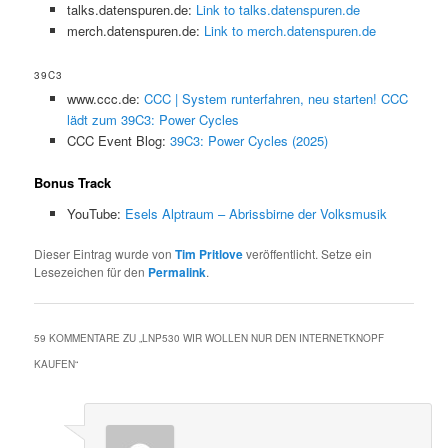
talks.datenspuren.de:
Link to talks.datenspuren.de
merch.datenspuren.de:
Link to merch.datenspuren.de
39C3
www.ccc.de:
CCC | System runterfahren, neu starten! CCC
lädt zum 39C3: Power Cycles
CCC Event Blog:
39C3: Power Cycles (2025)
Bonus Track
YouTube:
Esels Alptraum – Abrissbirne der Volksmusik
Dieser Eintrag wurde von
Tim Pritlove
veröffentlicht. Setze ein
Lesezeichen für den
Permalink
.
59 KOMMENTARE ZU „
LNP530 WIR WOLLEN NUR DEN INTERNETKNOPF
KAUFEN
“