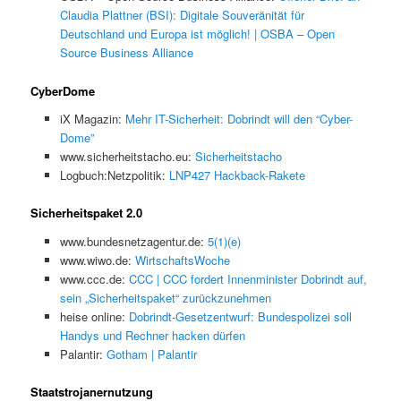
Claudia Plattner (BSI): Digitale Souveränität für
Deutschland und Europa ist möglich! | OSBA – Open
Source Business Alliance
CyberDome
iX Magazin:
Mehr IT-Sicherheit: Dobrindt will den “Cyber-
Dome”
www.sicherheitstacho.eu:
Sicherheitstacho
Logbuch:Netzpolitik:
LNP427 Hackback-Rakete
Sicherheitspaket 2.0
www.bundesnetzagentur.de:
5(1)(e)
www.wiwo.de:
WirtschaftsWoche
www.ccc.de:
CCC | CCC fordert Innenminister Dobrindt auf,
sein „Sicherheitspaket“ zurückzunehmen
heise online:
Dobrindt-Gesetzentwurf: Bundespolizei soll
Handys und Rechner hacken dürfen
Palantir:
Gotham | Palantir
Staatstrojanernutzung