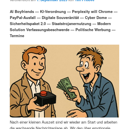
i
s
m
u
n
n
AI Boyfriends — KI-Verordnung — Perplexity will Chrome —
g
a
PayPal-Ausfall — Digitale Souveränität — Cyber Dome —
ä
n
e
v
Sicherheitspaket 2.0 — Staatstrojanernutzung — Modern
n
i
Solution Verfassungsbeschwerde — Politische Werbung —
r
d
g
Termine
a
e
ä
t
i
n
r
o
n
I
e
n
n
h
I
a
n
l
h
Nach einer kleinen Auszeit sind wir wieder am Start und arbeiten
die wachsende Nachrichtenlage ab. Wir den über emotionale