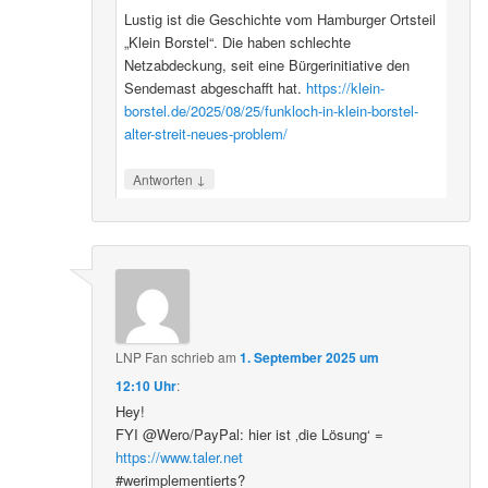
Lustig ist die Geschichte vom Hamburger Ortsteil
„Klein Borstel“. Die haben schlechte
Netzabdeckung, seit eine Bürgerinitiative den
Sendemast abgeschafft hat.
https://klein-
borstel.de/2025/08/25/funkloch-in-klein-borstel-
alter-streit-neues-problem/
↓
Antworten
LNP Fan
schrieb
am
1. September 2025 um
12:10 Uhr
:
Hey!
FYI @Wero/PayPal: hier ist ‚die Lösung‘ =
https://www.taler.net
#werimplementierts?