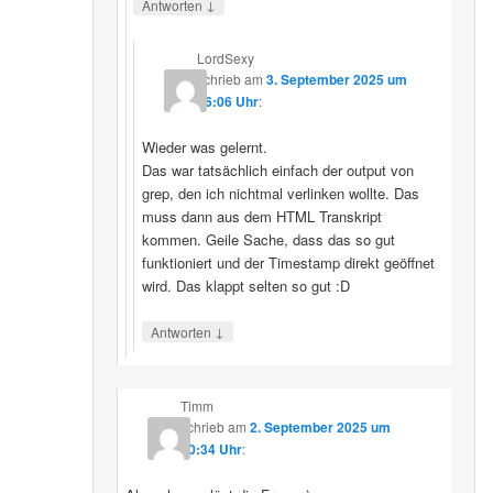
↓
Antworten
LordSexy
schrieb
am
3. September 2025 um
16:06 Uhr
:
Wieder was gelernt.
Das war tatsächlich einfach der output von
grep, den ich nichtmal verlinken wollte. Das
muss dann aus dem HTML Transkript
kommen. Geile Sache, dass das so gut
funktioniert und der Timestamp direkt geöffnet
wird. Das klappt selten so gut :D
↓
Antworten
Timm
schrieb
am
2. September 2025 um
10:34 Uhr
: