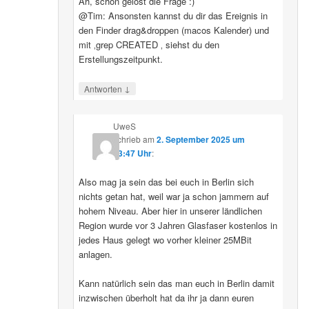
Ah, schon gelöst die Frage :)
@Tim: Ansonsten kannst du dir das Ereignis in
den Finder drag&droppen (macos Kalender) und
mit ‚grep CREATED ‚ siehst du den
Erstellungszeitpunkt.
↓
Antworten
UweS
schrieb
am
2. September 2025 um
13:47 Uhr
:
Also mag ja sein das bei euch in Berlin sich
nichts getan hat, weil war ja schon jammern auf
hohem Niveau. Aber hier in unserer ländlichen
Region wurde vor 3 Jahren Glasfaser kostenlos in
jedes Haus gelegt wo vorher kleiner 25MBit
anlagen.
Kann natürlich sein das man euch in Berlin damit
inzwischen überholt hat da ihr ja dann euren