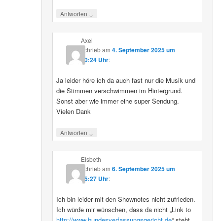
↓
Antworten
Axel
schrieb
am
4. September 2025 um
10:24 Uhr
:
Ja leider höre ich da auch fast nur die Musik und
die Stimmen verschwimmen im Hintergrund.
Sonst aber wie immer eine super Sendung.
Vielen Dank
↓
Antworten
Elsbeth
schrieb
am
6. September 2025 um
15:27 Uhr
:
Ich bin leider mit den Shownotes nicht zufrieden.
Ich würde mir wünschen, dass da nicht „Link to
http://www.bundesverfassungsgericht.de
“ steht,