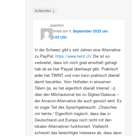
↓
Antworten
Joachim
schrieb
am
1. September 2025 um
15:02 Uhr
:
In der Schweiz gibt’s seit Jahren eine Alternative
zu PayPal:
https://www.twint.ch/
Die ist so
verbreitet, dass ich mich grad ernsthaft gefragt
hab ob es hier Paypal überhaupt gibt. Praktisch
jeder hat TWINT und man kann praktisch überall
damit bezahlen. Vom Hofladen in einsamen
Tälern (ja, es hat eigentlich überall Internet ;-))
über den Milchautomat bis zu Digitec/Galaxus –
der Amazon-Alternative die auch genutzt wird. Es
ist sogar Teil des Sprachgebraucht: „Chasches
mir twinte.“ Eigentlich tragisch, dass das in
Deutschland und Europa noch nicht mit den
lokalen Alternativen funktioniert. Vielleicht
schreckt das berechtigte Interesse ab, dass dann