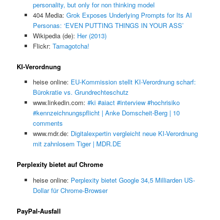
personality, but only for non thinking model
404 Media:
Grok Exposes Underlying Prompts for Its AI
Personas: ‘EVEN PUTTING THINGS IN YOUR ASS’
Wikipedia (de):
Her (2013)
Flickr:
Tamagotcha!
KI-Verordnung
heise online:
EU-Kommission stellt KI-Verordnung scharf:
Bürokratie vs. Grundrechteschutz
www.linkedin.com:
#ki #aiact #interview #hochrisiko
#kennzeichnungspflicht | Anke Domscheit-Berg | 10
comments
www.mdr.de:
Digitalexpertin vergleicht neue KI-Verordnung
mit zahnlosem Tiger | MDR.DE
Perplexity bietet auf Chrome
heise online:
Perplexity bietet Google 34,5 Milliarden US-
Dollar für Chrome-Browser
PayPal-Ausfall