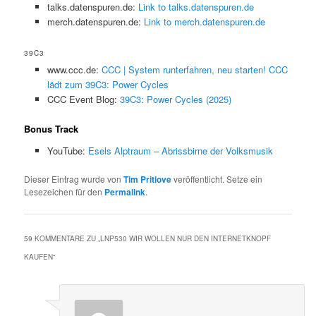
talks.datenspuren.de:
Link to talks.datenspuren.de
merch.datenspuren.de:
Link to merch.datenspuren.de
39C3
www.ccc.de:
CCC | System runterfahren, neu starten! CCC
lädt zum 39C3: Power Cycles
CCC Event Blog:
39C3: Power Cycles (2025)
Bonus Track
YouTube:
Esels Alptraum – Abrissbirne der Volksmusik
Dieser Eintrag wurde von
Tim Pritlove
veröffentlicht. Setze ein
Lesezeichen für den
Permalink
.
59 KOMMENTARE ZU „
LNP530 WIR WOLLEN NUR DEN INTERNETKNOPF
KAUFEN
“