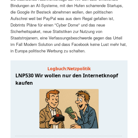
t
a
Bindungen an AI-Systeme, mit den Hufen scharrende Startups,
die Google ihr Besteck abnehmen wollen, den politischen
s
l
Aufschrei weil bei PayPal was aus dem Regal gefallen ist,
Dobrints Pläne für einen "Cyber Dome" und das neue
p
t
Sicherheitspaket, neue Statistiken zur Nutzung von
Staatstrojanern, eine Verfassungsbeschwerde gegen das Urteil
im Fall Modern Solution und dass Facebook keine Lust mehr hat,
r
s
in Europa politische Werbung zu schalten.
i
p
n
r
g
i
e
n
n
g
e
n