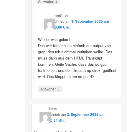
↓
Antworten
LordSexy
schrieb
am
3. September 2025 um
16:06 Uhr
:
Wieder was gelernt.
Das war tatsächlich einfach der output von
grep, den ich nichtmal verlinken wollte. Das
muss dann aus dem HTML Transkript
kommen. Geile Sache, dass das so gut
funktioniert und der Timestamp direkt geöffnet
wird. Das klappt selten so gut :D
↓
Antworten
Timm
schrieb
am
2. September 2025 um
10:34 Uhr
: