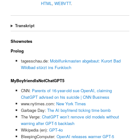
HTML
,
WEBVTT
.
Transkript
Shownotes
Prolog
tagesschau.de:
Mobilfunkmasten abgebaut: Kurort Bad
Wildbad stürzt ins Funkloch
MyBoyfriendIsNotChatGPT5
CNN:
Parents of 16-year-old sue OpenAI, claiming
ChatGPT advised on his suicide | CNN Business
www.nytimes.com:
New York Times
Garbage Day:
The AI boyfriend ticking time bomb
The Verge:
ChatGPT won’t remove old models without
warning after GPT-5 backlash
Wikipedia (en):
GPT-4o
BleepingComputer:
OpenAI releases warmer GPT-5