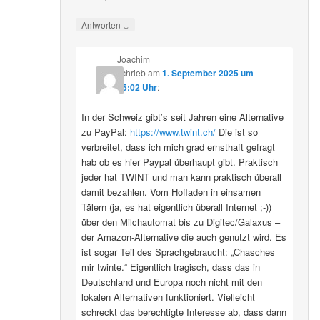
↓
Antworten
Joachim
schrieb
am
1. September 2025 um
15:02 Uhr
:
In der Schweiz gibt’s seit Jahren eine Alternative
zu PayPal:
https://www.twint.ch/
Die ist so
verbreitet, dass ich mich grad ernsthaft gefragt
hab ob es hier Paypal überhaupt gibt. Praktisch
jeder hat TWINT und man kann praktisch überall
damit bezahlen. Vom Hofladen in einsamen
Tälern (ja, es hat eigentlich überall Internet ;-))
über den Milchautomat bis zu Digitec/Galaxus –
der Amazon-Alternative die auch genutzt wird. Es
ist sogar Teil des Sprachgebraucht: „Chasches
mir twinte.“ Eigentlich tragisch, dass das in
Deutschland und Europa noch nicht mit den
lokalen Alternativen funktioniert. Vielleicht
schreckt das berechtigte Interesse ab, dass dann