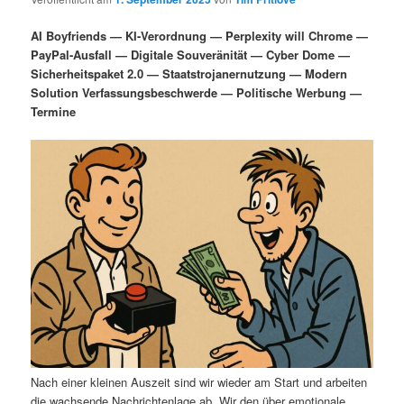
i
s
m
u
n
n
AI Boyfriends — KI-Verordnung — Perplexity will Chrome —
g
a
PayPal-Ausfall — Digitale Souveränität — Cyber Dome —
ä
n
e
v
Sicherheitspaket 2.0 — Staatstrojanernutzung — Modern
n
i
Solution Verfassungsbeschwerde — Politische Werbung —
r
d
g
Termine
a
e
ä
t
i
n
r
o
n
I
e
n
n
h
I
a
n
l
h
Nach einer kleinen Auszeit sind wir wieder am Start und arbeiten
die wachsende Nachrichtenlage ab. Wir den über emotionale