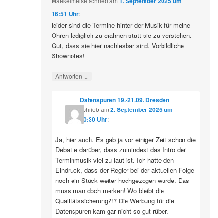
Maekelmeise
schrieb
am
1. September 2025 um
16:51 Uhr
:
leider sind die Termine hinter der Musik für meine
Ohren lediglich zu erahnen statt sie zu verstehen.
Gut, dass sie hier nachlesbar sind. Vorbildliche
Shownotes!
↓
Antworten
Datenspuren 19.-21.09. Dresden
schrieb
am
2. September 2025 um
10:30 Uhr
:
Ja, hier auch. Es gab ja vor einiger Zeit schon die
Debatte darüber, dass zumindest das Intro der
Terminmusik viel zu laut ist. Ich hatte den
Eindruck, dass der Regler bei der aktuellen Folge
noch ein Stück weiter hochgezogen wurde. Das
muss man doch merken! Wo bleibt die
Qualitätssicherung?!? Die Werbung für die
Datenspuren kam gar nicht so gut rüber.