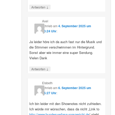
↓
Antworten
Axel
schrieb
am
4. September 2025 um
10:24 Uhr
:
Ja leider höre ich da auch fast nur die Musik und
die Stimmen verschwimmen im Hintergrund.
Sonst aber wie immer eine super Sendung.
Vielen Dank
↓
Antworten
Elsbeth
schrieb
am
6. September 2025 um
15:27 Uhr
:
Ich bin leider mit den Shownotes nicht zufrieden.
Ich würde mir wünschen, dass da nicht „Link to
http://www.bundesverfassungsgericht.de
“ steht,