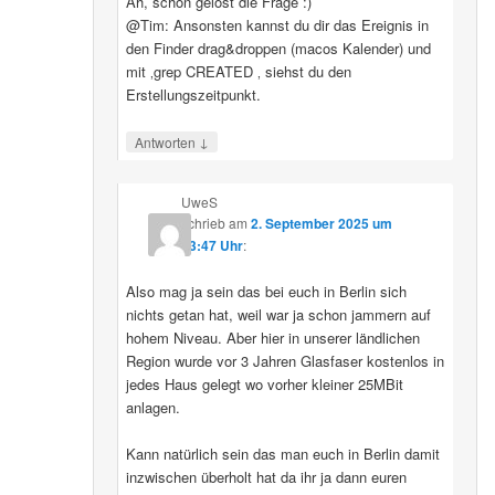
Ah, schon gelöst die Frage :)
@Tim: Ansonsten kannst du dir das Ereignis in
den Finder drag&droppen (macos Kalender) und
mit ‚grep CREATED ‚ siehst du den
Erstellungszeitpunkt.
↓
Antworten
UweS
schrieb
am
2. September 2025 um
13:47 Uhr
:
Also mag ja sein das bei euch in Berlin sich
nichts getan hat, weil war ja schon jammern auf
hohem Niveau. Aber hier in unserer ländlichen
Region wurde vor 3 Jahren Glasfaser kostenlos in
jedes Haus gelegt wo vorher kleiner 25MBit
anlagen.
Kann natürlich sein das man euch in Berlin damit
inzwischen überholt hat da ihr ja dann euren