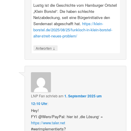
Lustig ist die Geschichte vom Hamburger Ortsteil
„Klein Borstel“. Die haben schlechte
Netzabdeckung, seit eine Bürgerinitiative den
Sendemast abgeschafft hat.
https://klein-
borstel.de/2025/08/25/funkloch-in-klein-borstel-
alter-streit-neues-problem/
↓
Antworten
LNP Fan
schrieb
am
1. September 2025 um
12:10 Uhr
:
Hey!
FYI @Wero/PayPal: hier ist ‚die Lösung‘ =
https://www.taler.net
#werimplementierts?