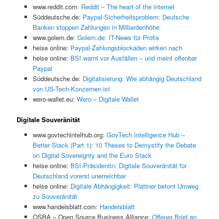
www.reddit.com:
Reddit – The heart of the internet
Süddeutsche.de:
Paypal-Sicherheitsproblem: Deutsche
Banken stoppen Zahlungen in Milliardenhöhe
www.golem.de:
Golem.de: IT-News für Profis
heise online:
Paypal-Zahlungsblockaden wirken nach
heise online:
BSI warnt vor Ausfällen – und meint offenbar
Paypal
Süddeutsche.de:
Digitalisierung: Wie abhängig Deutschland
von US-Tech-Konzernen ist
wero-wallet.eu:
Wero – Digitale Wallet
Digitale Souveränität
www.govtechintelhub.org:
GovTech Intelligence Hub –
Better Stack (Part 1): 10 Theses to Demystify the Debate
on Digital Sovereignty and the Euro Stack
heise online:
BSI-Präsidentin: Digitale Souveränität für
Deutschland vorerst unerreichbar
heise online:
Digitale Abhängigkeit: Plattner betont Umweg
zu Souveränität
www.handelsblatt.com:
Handelsblatt
OSBA – Open Source Business Alliance:
Offener Brief an