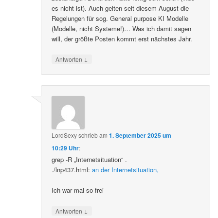
es nicht ist). Auch gelten seit diesem August die
Regelungen für sog. General purpose KI Modelle
(Modelle, nicht Systeme!)… Was ich damit sagen
will, der größte Posten kommt erst nächstes Jahr.
↓
Antworten
LordSexy
schrieb
am
1. September 2025 um
10:29 Uhr
:
grep -R „Internetsituation“ .
./lnp437.html:
an der Internetsituation,
Ich war mal so frei
↓
Antworten