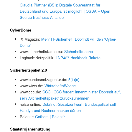
Claudia Plattner (BSI): Digitale Souveränität für
Deutschland und Europa ist möglich! | OSBA – Open
Source Business Alliance
CyberDome
iX Magazin:
Mehr IT-Sicherheit: Dobrindt will den “Cyber-
Dome”
www.sicherheitstacho.eu:
Sicherheitstacho
Logbuch:Netzpolitik:
LNP427 Hackback-Rakete
Sicherheitspaket 2.0
www.bundesnetzagentur.de:
5(1)(e)
www.wiwo.de:
WirtschaftsWoche
www.ccc.de:
CCC | CCC fordert Innenminister Dobrindt auf,
sein „Sicherheitspaket“ zurückzunehmen
heise online:
Dobrindt-Gesetzentwurf: Bundespolizei soll
Handys und Rechner hacken dürfen
Palantir:
Gotham | Palantir
Staatstrojanernutzung