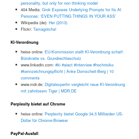
personality, but only for non thinking model
404 Media:
Grok Exposes Underlying Prompts for Its AI
Personas: ‘EVEN PUTTING THINGS IN YOUR ASS’
Wikipedia (de):
Her (2013)
Flickr:
Tamagotcha!
KI-Verordnung
heise online:
EU-Kommission stellt KI-Verordnung scharf:
Bürokratie vs. Grundrechteschutz
www.linkedin.com:
#ki #aiact #interview #hochrisiko
#kennzeichnungspflicht | Anke Domscheit-Berg | 10
comments
www.mdr.de:
Digitalexpertin vergleicht neue KI-Verordnung
mit zahnlosem Tiger | MDR.DE
Perplexity bietet auf Chrome
heise online:
Perplexity bietet Google 34,5 Milliarden US-
Dollar für Chrome-Browser
PayPal-Ausfall