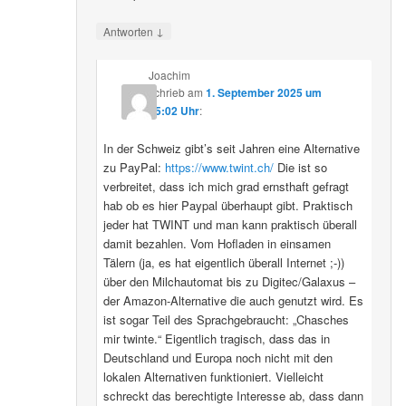
↓
Antworten
Joachim
schrieb
am
1. September 2025 um
15:02 Uhr
:
In der Schweiz gibt’s seit Jahren eine Alternative
zu PayPal:
https://www.twint.ch/
Die ist so
verbreitet, dass ich mich grad ernsthaft gefragt
hab ob es hier Paypal überhaupt gibt. Praktisch
jeder hat TWINT und man kann praktisch überall
damit bezahlen. Vom Hofladen in einsamen
Tälern (ja, es hat eigentlich überall Internet ;-))
über den Milchautomat bis zu Digitec/Galaxus –
der Amazon-Alternative die auch genutzt wird. Es
ist sogar Teil des Sprachgebraucht: „Chasches
mir twinte.“ Eigentlich tragisch, dass das in
Deutschland und Europa noch nicht mit den
lokalen Alternativen funktioniert. Vielleicht
schreckt das berechtigte Interesse ab, dass dann