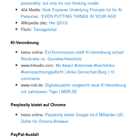
personality, but only for non thinking model
404 Media:
Grok Exposes Underlying Prompts for Its AI
Personas: ‘EVEN PUTTING THINGS IN YOUR ASS’
Wikipedia (de):
Her (2013)
Flickr:
Tamagotcha!
KI-Verordnung
heise online:
EU-Kommission stellt KI-Verordnung scharf:
Bürokratie vs. Grundrechteschutz
www.linkedin.com:
#ki #aiact #interview #hochrisiko
#kennzeichnungspflicht | Anke Domscheit-Berg | 10
comments
www.mdr.de:
Digitalexpertin vergleicht neue KI-Verordnung
mit zahnlosem Tiger | MDR.DE
Perplexity bietet auf Chrome
heise online:
Perplexity bietet Google 34,5 Milliarden US-
Dollar für Chrome-Browser
PayPal-Ausfall