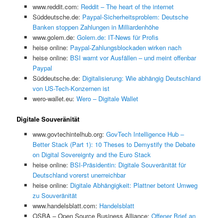
www.reddit.com:
Reddit – The heart of the internet
Süddeutsche.de:
Paypal-Sicherheitsproblem: Deutsche
Banken stoppen Zahlungen in Milliardenhöhe
www.golem.de:
Golem.de: IT-News für Profis
heise online:
Paypal-Zahlungsblockaden wirken nach
heise online:
BSI warnt vor Ausfällen – und meint offenbar
Paypal
Süddeutsche.de:
Digitalisierung: Wie abhängig Deutschland
von US-Tech-Konzernen ist
wero-wallet.eu:
Wero – Digitale Wallet
Digitale Souveränität
www.govtechintelhub.org:
GovTech Intelligence Hub –
Better Stack (Part 1): 10 Theses to Demystify the Debate
on Digital Sovereignty and the Euro Stack
heise online:
BSI-Präsidentin: Digitale Souveränität für
Deutschland vorerst unerreichbar
heise online:
Digitale Abhängigkeit: Plattner betont Umweg
zu Souveränität
www.handelsblatt.com:
Handelsblatt
OSBA – Open Source Business Alliance:
Offener Brief an