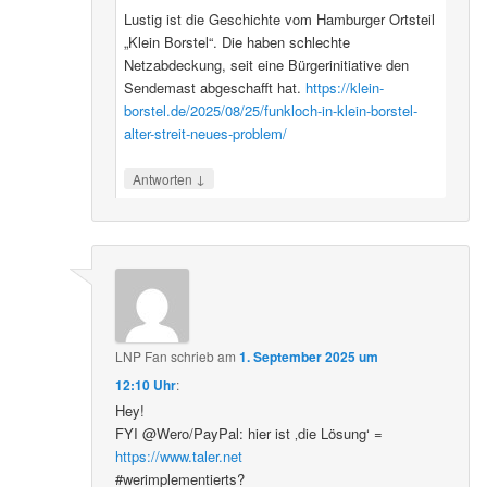
Lustig ist die Geschichte vom Hamburger Ortsteil
„Klein Borstel“. Die haben schlechte
Netzabdeckung, seit eine Bürgerinitiative den
Sendemast abgeschafft hat.
https://klein-
borstel.de/2025/08/25/funkloch-in-klein-borstel-
alter-streit-neues-problem/
↓
Antworten
LNP Fan
schrieb
am
1. September 2025 um
12:10 Uhr
:
Hey!
FYI @Wero/PayPal: hier ist ‚die Lösung‘ =
https://www.taler.net
#werimplementierts?