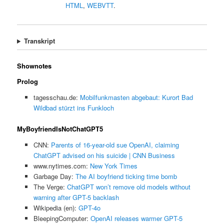
HTML
,
WEBVTT
.
Transkript
Shownotes
Prolog
tagesschau.de:
Mobilfunkmasten abgebaut: Kurort Bad
Wildbad stürzt ins Funkloch
MyBoyfriendIsNotChatGPT5
CNN:
Parents of 16-year-old sue OpenAI, claiming
ChatGPT advised on his suicide | CNN Business
www.nytimes.com:
New York Times
Garbage Day:
The AI boyfriend ticking time bomb
The Verge:
ChatGPT won’t remove old models without
warning after GPT-5 backlash
Wikipedia (en):
GPT-4o
BleepingComputer:
OpenAI releases warmer GPT-5