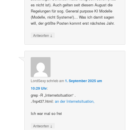
es nicht ist). Auch gelten seit diesem August die
Regelungen für sog. General purpose KI Modelle
(Modelle, nicht Systeme!)… Was ich damit sagen
will, der größte Posten kommt erst nächstes Jahr.
↓
Antworten
LordSexy
schrieb
am
1. September 2025 um
10:29 Uhr
:
grep -R „Internetsituation“ .
./lnp437.html:
an der Internetsituation,
Ich war mal so frei
↓
Antworten