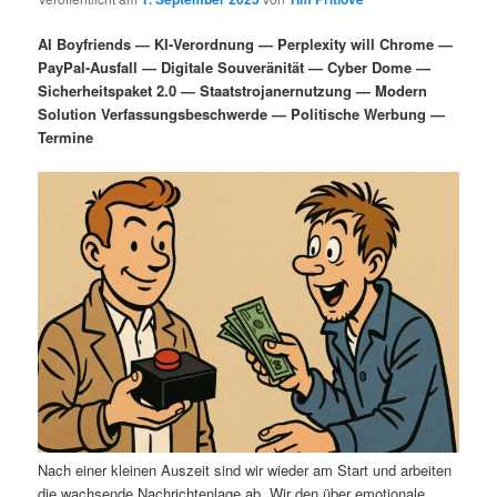
i
s
m
u
n
n
AI Boyfriends — KI-Verordnung — Perplexity will Chrome —
g
a
PayPal-Ausfall — Digitale Souveränität — Cyber Dome —
ä
n
e
v
Sicherheitspaket 2.0 — Staatstrojanernutzung — Modern
n
i
Solution Verfassungsbeschwerde — Politische Werbung —
r
d
g
Termine
a
e
ä
t
i
n
r
o
n
I
e
n
n
h
I
a
n
l
h
Nach einer kleinen Auszeit sind wir wieder am Start und arbeiten
die wachsende Nachrichtenlage ab. Wir den über emotionale