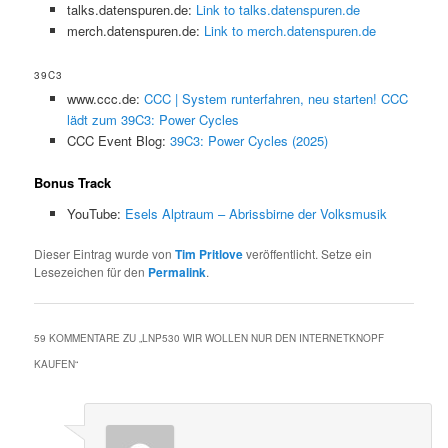
talks.datenspuren.de:
Link to talks.datenspuren.de
merch.datenspuren.de:
Link to merch.datenspuren.de
39C3
www.ccc.de:
CCC | System runterfahren, neu starten! CCC
lädt zum 39C3: Power Cycles
CCC Event Blog:
39C3: Power Cycles (2025)
Bonus Track
YouTube:
Esels Alptraum – Abrissbirne der Volksmusik
Dieser Eintrag wurde von
Tim Pritlove
veröffentlicht. Setze ein
Lesezeichen für den
Permalink
.
59 KOMMENTARE ZU „
LNP530 WIR WOLLEN NUR DEN INTERNETKNOPF
KAUFEN
“