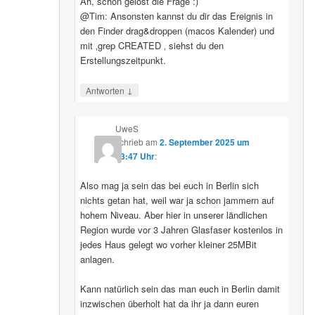
Ah, schon gelöst die Frage :)
@Tim: Ansonsten kannst du dir das Ereignis in
den Finder drag&droppen (macos Kalender) und
mit ‚grep CREATED ‚ siehst du den
Erstellungszeitpunkt.
↓
Antworten
UweS
schrieb
am
2. September 2025 um
13:47 Uhr
:
Also mag ja sein das bei euch in Berlin sich
nichts getan hat, weil war ja schon jammern auf
hohem Niveau. Aber hier in unserer ländlichen
Region wurde vor 3 Jahren Glasfaser kostenlos in
jedes Haus gelegt wo vorher kleiner 25MBit
anlagen.
Kann natürlich sein das man euch in Berlin damit
inzwischen überholt hat da ihr ja dann euren