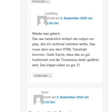
↓
Antworten
LordSexy
schrieb
am
3. September 2025 um
16:06 Uhr
:
Wieder was gelernt.
Das war tatsächlich einfach der output von
grep, den ich nichtmal verlinken wollte. Das
muss dann aus dem HTML Transkript
kommen. Geile Sache, dass das so gut
funktioniert und der Timestamp direkt geöffnet
wird. Das klappt selten so gut :D
↓
Antworten
Timm
schrieb
am
2. September 2025 um
10:34 Uhr
: