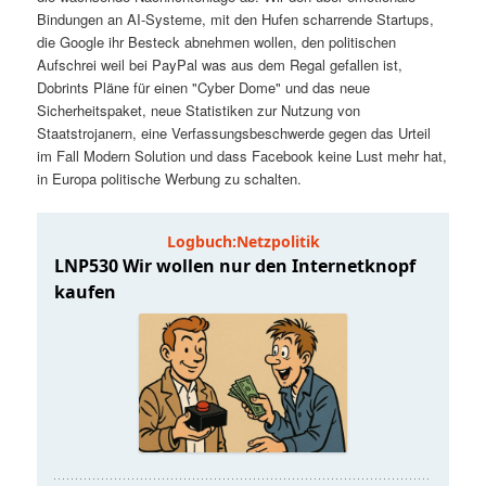
t
a
Bindungen an AI-Systeme, mit den Hufen scharrende Startups,
die Google ihr Besteck abnehmen wollen, den politischen
s
l
Aufschrei weil bei PayPal was aus dem Regal gefallen ist,
Dobrints Pläne für einen "Cyber Dome" und das neue
p
t
Sicherheitspaket, neue Statistiken zur Nutzung von
Staatstrojanern, eine Verfassungsbeschwerde gegen das Urteil
im Fall Modern Solution und dass Facebook keine Lust mehr hat,
r
s
in Europa politische Werbung zu schalten.
i
p
n
r
g
i
e
n
n
g
e
n