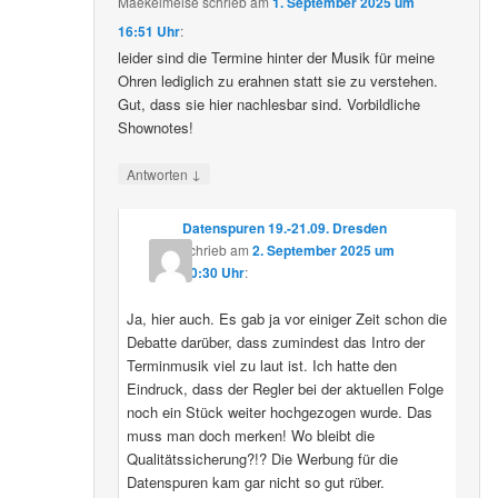
Maekelmeise
schrieb
am
1. September 2025 um
16:51 Uhr
:
leider sind die Termine hinter der Musik für meine
Ohren lediglich zu erahnen statt sie zu verstehen.
Gut, dass sie hier nachlesbar sind. Vorbildliche
Shownotes!
↓
Antworten
Datenspuren 19.-21.09. Dresden
schrieb
am
2. September 2025 um
10:30 Uhr
:
Ja, hier auch. Es gab ja vor einiger Zeit schon die
Debatte darüber, dass zumindest das Intro der
Terminmusik viel zu laut ist. Ich hatte den
Eindruck, dass der Regler bei der aktuellen Folge
noch ein Stück weiter hochgezogen wurde. Das
muss man doch merken! Wo bleibt die
Qualitätssicherung?!? Die Werbung für die
Datenspuren kam gar nicht so gut rüber.