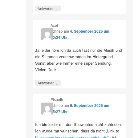
↓
Antworten
Axel
schrieb
am
4. September 2025 um
10:24 Uhr
:
Ja leider höre ich da auch fast nur die Musik und
die Stimmen verschwimmen im Hintergrund.
Sonst aber wie immer eine super Sendung.
Vielen Dank
↓
Antworten
Elsbeth
schrieb
am
6. September 2025 um
15:27 Uhr
:
Ich bin leider mit den Shownotes nicht zufrieden.
Ich würde mir wünschen, dass da nicht „Link to
http://www.bundesverfassungsgericht.de
“ steht,