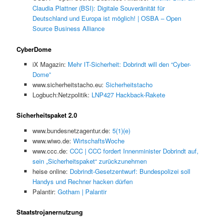
Claudia Plattner (BSI): Digitale Souveränität für
Deutschland und Europa ist möglich! | OSBA – Open
Source Business Alliance
CyberDome
iX Magazin:
Mehr IT-Sicherheit: Dobrindt will den “Cyber-
Dome”
www.sicherheitstacho.eu:
Sicherheitstacho
Logbuch:Netzpolitik:
LNP427 Hackback-Rakete
Sicherheitspaket 2.0
www.bundesnetzagentur.de:
5(1)(e)
www.wiwo.de:
WirtschaftsWoche
www.ccc.de:
CCC | CCC fordert Innenminister Dobrindt auf,
sein „Sicherheitspaket“ zurückzunehmen
heise online:
Dobrindt-Gesetzentwurf: Bundespolizei soll
Handys und Rechner hacken dürfen
Palantir:
Gotham | Palantir
Staatstrojanernutzung