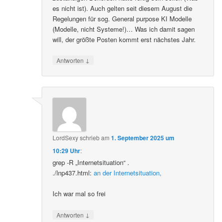
es nicht ist). Auch gelten seit diesem August die
Regelungen für sog. General purpose KI Modelle
(Modelle, nicht Systeme!)… Was ich damit sagen
will, der größte Posten kommt erst nächstes Jahr.
↓
Antworten
LordSexy
schrieb
am
1. September 2025 um
10:29 Uhr
:
grep -R „Internetsituation“ .
./lnp437.html:
an der Internetsituation,
Ich war mal so frei
↓
Antworten