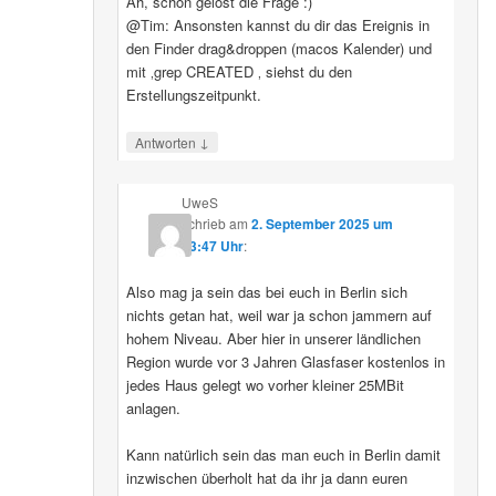
Ah, schon gelöst die Frage :)
@Tim: Ansonsten kannst du dir das Ereignis in
den Finder drag&droppen (macos Kalender) und
mit ‚grep CREATED ‚ siehst du den
Erstellungszeitpunkt.
↓
Antworten
UweS
schrieb
am
2. September 2025 um
13:47 Uhr
:
Also mag ja sein das bei euch in Berlin sich
nichts getan hat, weil war ja schon jammern auf
hohem Niveau. Aber hier in unserer ländlichen
Region wurde vor 3 Jahren Glasfaser kostenlos in
jedes Haus gelegt wo vorher kleiner 25MBit
anlagen.
Kann natürlich sein das man euch in Berlin damit
inzwischen überholt hat da ihr ja dann euren