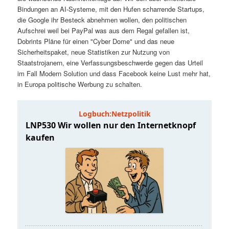
t
a
Bindungen an AI-Systeme, mit den Hufen scharrende Startups,
die Google ihr Besteck abnehmen wollen, den politischen
s
l
Aufschrei weil bei PayPal was aus dem Regal gefallen ist,
Dobrints Pläne für einen "Cyber Dome" und das neue
p
t
Sicherheitspaket, neue Statistiken zur Nutzung von
Staatstrojanern, eine Verfassungsbeschwerde gegen das Urteil
im Fall Modern Solution und dass Facebook keine Lust mehr hat,
r
s
in Europa politische Werbung zu schalten.
i
p
n
r
g
i
e
n
n
g
e
n