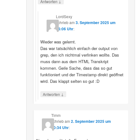
↓
Antworten
LordSexy
schrieb
am
3. September 2025 um
16:06 Uhr
:
Wieder was gelernt.
Das war tatsächlich einfach der output von
grep, den ich nichtmal verlinken wollte. Das
muss dann aus dem HTML Transkript
kommen. Geile Sache, dass das so gut
funktioniert und der Timestamp direkt geöffnet
wird. Das klappt selten so gut :D
↓
Antworten
Timm
schrieb
am
2. September 2025 um
10:34 Uhr
: