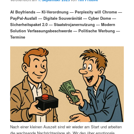
i
s
m
u
n
n
AI Boyfriends — KI-Verordnung — Perplexity will Chrome —
g
a
PayPal-Ausfall — Digitale Souveränität — Cyber Dome —
ä
n
e
v
Sicherheitspaket 2.0 — Staatstrojanernutzung — Modern
n
i
Solution Verfassungsbeschwerde — Politische Werbung —
r
d
g
Termine
a
e
ä
t
i
n
r
o
n
I
e
n
n
h
I
a
n
l
h
Nach einer kleinen Auszeit sind wir wieder am Start und arbeiten
die wachsende Nachrichtenlage ab. Wir den über emotionale