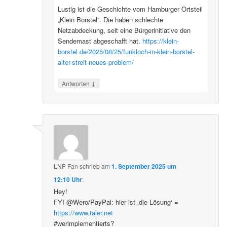
Lustig ist die Geschichte vom Hamburger Ortsteil
„Klein Borstel“. Die haben schlechte
Netzabdeckung, seit eine Bürgerinitiative den
Sendemast abgeschafft hat.
https://klein-
borstel.de/2025/08/25/funkloch-in-klein-borstel-
alter-streit-neues-problem/
↓
Antworten
LNP Fan
schrieb
am
1. September 2025 um
12:10 Uhr
:
Hey!
FYI @Wero/PayPal: hier ist ‚die Lösung‘ =
https://www.taler.net
#werimplementierts?