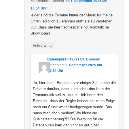
Maekelmeise
schrieb
am
1. September 2025 um
16:51 Uhr
:
leider sind die Termine hinter der Musik für meine
Ohren lediglich zu erahnen statt sie zu verstehen.
Gut, dass sie hier nachlesbar sind. Vorbildliche
Shownotes!
↓
Antworten
Datenspuren 19.-21.09. Dresden
schrieb
am
2. September 2025 um
10:30 Uhr
:
Ja, hier auch. Es gab ja vor einiger Zeit schon die
Debatte darüber, dass zumindest das Intro der
Terminmusik viel zu laut ist. Ich hatte den
Eindruck, dass der Regler bei der aktuellen Folge
noch ein Stück weiter hochgezogen wurde. Das
muss man doch merken! Wo bleibt die
Qualitätssicherung?!? Die Werbung für die
Datenspuren kam gar nicht so gut rüber.