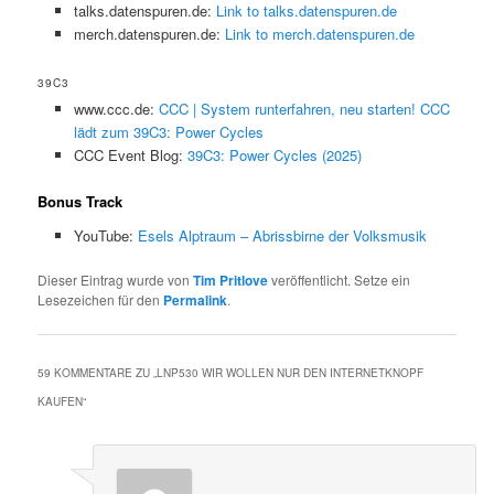
talks.datenspuren.de:
Link to talks.datenspuren.de
merch.datenspuren.de:
Link to merch.datenspuren.de
39C3
www.ccc.de:
CCC | System runterfahren, neu starten! CCC
lädt zum 39C3: Power Cycles
CCC Event Blog:
39C3: Power Cycles (2025)
Bonus Track
YouTube:
Esels Alptraum – Abrissbirne der Volksmusik
Dieser Eintrag wurde von
Tim Pritlove
veröffentlicht. Setze ein
Lesezeichen für den
Permalink
.
59 KOMMENTARE ZU „
LNP530 WIR WOLLEN NUR DEN INTERNETKNOPF
KAUFEN
“