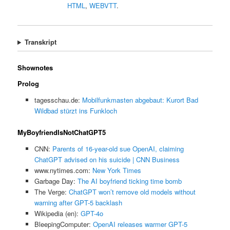
HTML
,
WEBVTT
.
Transkript
Shownotes
Prolog
tagesschau.de:
Mobilfunkmasten abgebaut: Kurort Bad
Wildbad stürzt ins Funkloch
MyBoyfriendIsNotChatGPT5
CNN:
Parents of 16-year-old sue OpenAI, claiming
ChatGPT advised on his suicide | CNN Business
www.nytimes.com:
New York Times
Garbage Day:
The AI boyfriend ticking time bomb
The Verge:
ChatGPT won’t remove old models without
warning after GPT-5 backlash
Wikipedia (en):
GPT-4o
BleepingComputer:
OpenAI releases warmer GPT-5