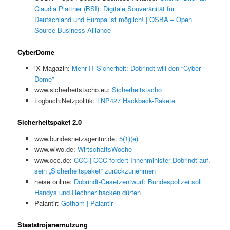
Claudia Plattner (BSI): Digitale Souveränität für
Deutschland und Europa ist möglich! | OSBA – Open
Source Business Alliance
CyberDome
iX Magazin:
Mehr IT-Sicherheit: Dobrindt will den “Cyber-
Dome”
www.sicherheitstacho.eu:
Sicherheitstacho
Logbuch:Netzpolitik:
LNP427 Hackback-Rakete
Sicherheitspaket 2.0
www.bundesnetzagentur.de:
5(1)(e)
www.wiwo.de:
WirtschaftsWoche
www.ccc.de:
CCC | CCC fordert Innenminister Dobrindt auf,
sein „Sicherheitspaket“ zurückzunehmen
heise online:
Dobrindt-Gesetzentwurf: Bundespolizei soll
Handys und Rechner hacken dürfen
Palantir:
Gotham | Palantir
Staatstrojanernutzung