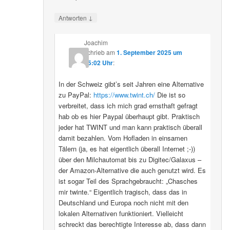
↓
Antworten
Joachim
schrieb
am
1. September 2025 um
15:02 Uhr
:
In der Schweiz gibt’s seit Jahren eine Alternative
zu PayPal:
https://www.twint.ch/
Die ist so
verbreitet, dass ich mich grad ernsthaft gefragt
hab ob es hier Paypal überhaupt gibt. Praktisch
jeder hat TWINT und man kann praktisch überall
damit bezahlen. Vom Hofladen in einsamen
Tälern (ja, es hat eigentlich überall Internet ;-))
über den Milchautomat bis zu Digitec/Galaxus –
der Amazon-Alternative die auch genutzt wird. Es
ist sogar Teil des Sprachgebraucht: „Chasches
mir twinte.“ Eigentlich tragisch, dass das in
Deutschland und Europa noch nicht mit den
lokalen Alternativen funktioniert. Vielleicht
schreckt das berechtigte Interesse ab, dass dann