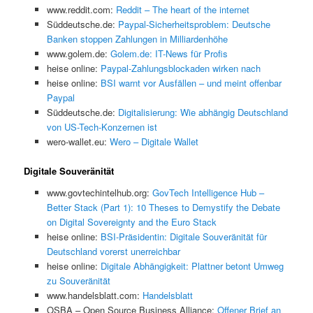
www.reddit.com:
Reddit – The heart of the internet
Süddeutsche.de:
Paypal-Sicherheitsproblem: Deutsche
Banken stoppen Zahlungen in Milliardenhöhe
www.golem.de:
Golem.de: IT-News für Profis
heise online:
Paypal-Zahlungsblockaden wirken nach
heise online:
BSI warnt vor Ausfällen – und meint offenbar
Paypal
Süddeutsche.de:
Digitalisierung: Wie abhängig Deutschland
von US-Tech-Konzernen ist
wero-wallet.eu:
Wero – Digitale Wallet
Digitale Souveränität
www.govtechintelhub.org:
GovTech Intelligence Hub –
Better Stack (Part 1): 10 Theses to Demystify the Debate
on Digital Sovereignty and the Euro Stack
heise online:
BSI-Präsidentin: Digitale Souveränität für
Deutschland vorerst unerreichbar
heise online:
Digitale Abhängigkeit: Plattner betont Umweg
zu Souveränität
www.handelsblatt.com:
Handelsblatt
OSBA – Open Source Business Alliance:
Offener Brief an