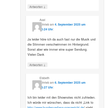
↓
Antworten
Axel
schrieb
am
4. September 2025 um
10:24 Uhr
:
Ja leider höre ich da auch fast nur die Musik und
die Stimmen verschwimmen im Hintergrund.
Sonst aber wie immer eine super Sendung.
Vielen Dank
↓
Antworten
Elsbeth
schrieb
am
6. September 2025 um
15:27 Uhr
:
Ich bin leider mit den Shownotes nicht zufrieden.
Ich würde mir wünschen, dass da nicht „Link to
http://www.bundesverfassungsgericht.de
“ steht,