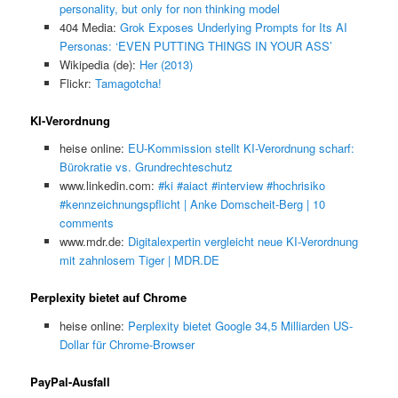
personality, but only for non thinking model
404 Media:
Grok Exposes Underlying Prompts for Its AI
Personas: ‘EVEN PUTTING THINGS IN YOUR ASS’
Wikipedia (de):
Her (2013)
Flickr:
Tamagotcha!
KI-Verordnung
heise online:
EU-Kommission stellt KI-Verordnung scharf:
Bürokratie vs. Grundrechteschutz
www.linkedin.com:
#ki #aiact #interview #hochrisiko
#kennzeichnungspflicht | Anke Domscheit-Berg | 10
comments
www.mdr.de:
Digitalexpertin vergleicht neue KI-Verordnung
mit zahnlosem Tiger | MDR.DE
Perplexity bietet auf Chrome
heise online:
Perplexity bietet Google 34,5 Milliarden US-
Dollar für Chrome-Browser
PayPal-Ausfall