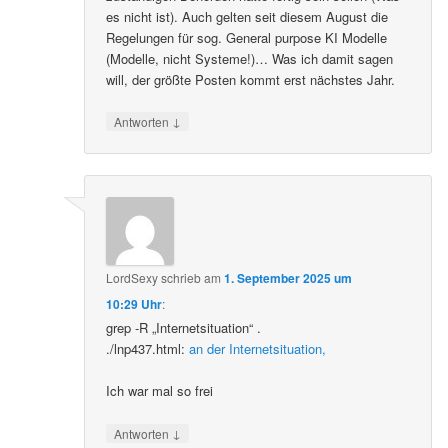
es nicht ist). Auch gelten seit diesem August die
Regelungen für sog. General purpose KI Modelle
(Modelle, nicht Systeme!)… Was ich damit sagen
will, der größte Posten kommt erst nächstes Jahr.
↓
Antworten
LordSexy
schrieb
am
1. September 2025 um
10:29 Uhr
:
grep -R „Internetsituation“ .
./lnp437.html:
an der Internetsituation,
Ich war mal so frei
↓
Antworten