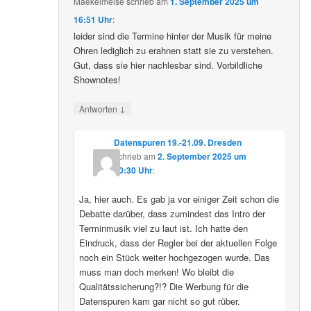
Maekelmeise
schrieb
am
1. September 2025 um
16:51 Uhr
:
leider sind die Termine hinter der Musik für meine
Ohren lediglich zu erahnen statt sie zu verstehen.
Gut, dass sie hier nachlesbar sind. Vorbildliche
Shownotes!
↓
Antworten
Datenspuren 19.-21.09. Dresden
schrieb
am
2. September 2025 um
10:30 Uhr
:
Ja, hier auch. Es gab ja vor einiger Zeit schon die
Debatte darüber, dass zumindest das Intro der
Terminmusik viel zu laut ist. Ich hatte den
Eindruck, dass der Regler bei der aktuellen Folge
noch ein Stück weiter hochgezogen wurde. Das
muss man doch merken! Wo bleibt die
Qualitätssicherung?!? Die Werbung für die
Datenspuren kam gar nicht so gut rüber.