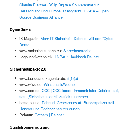
Claudia Plattner (BSI): Digitale Souveränität für
Deutschland und Europa ist möglich! | OSBA – Open
Source Business Alliance
CyberDome
iX Magazin:
Mehr IT-Sicherheit: Dobrindt will den “Cyber-
Dome”
www.sicherheitstacho.eu:
Sicherheitstacho
Logbuch:Netzpolitik:
LNP427 Hackback-Rakete
Sicherheitspaket 2.0
www.bundesnetzagentur.de:
5(1)(e)
www.wiwo.de:
WirtschaftsWoche
www.ccc.de:
CCC | CCC fordert Innenminister Dobrindt auf,
sein „Sicherheitspaket“ zurückzunehmen
heise online:
Dobrindt-Gesetzentwurf: Bundespolizei soll
Handys und Rechner hacken dürfen
Palantir:
Gotham | Palantir
Staatstrojanernutzung