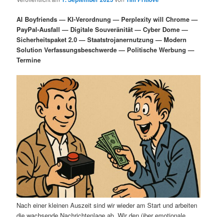
i
s
m
u
n
n
AI Boyfriends — KI-Verordnung — Perplexity will Chrome —
g
a
PayPal-Ausfall — Digitale Souveränität — Cyber Dome —
ä
n
e
v
Sicherheitspaket 2.0 — Staatstrojanernutzung — Modern
n
i
Solution Verfassungsbeschwerde — Politische Werbung —
r
d
g
Termine
a
e
ä
t
i
n
r
o
n
I
e
n
n
h
I
a
n
l
h
Nach einer kleinen Auszeit sind wir wieder am Start und arbeiten
die wachsende Nachrichtenlage ab. Wir den über emotionale