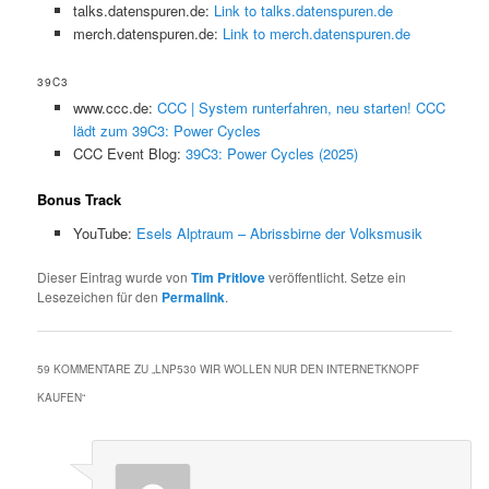
talks.datenspuren.de:
Link to talks.datenspuren.de
merch.datenspuren.de:
Link to merch.datenspuren.de
39C3
www.ccc.de:
CCC | System runterfahren, neu starten! CCC
lädt zum 39C3: Power Cycles
CCC Event Blog:
39C3: Power Cycles (2025)
Bonus Track
YouTube:
Esels Alptraum – Abrissbirne der Volksmusik
Dieser Eintrag wurde von
Tim Pritlove
veröffentlicht. Setze ein
Lesezeichen für den
Permalink
.
59 KOMMENTARE ZU „
LNP530 WIR WOLLEN NUR DEN INTERNETKNOPF
KAUFEN
“