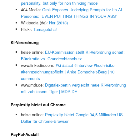
personality, but only for non thinking model
404 Media:
Grok Exposes Underlying Prompts for Its AI
Personas: ‘EVEN PUTTING THINGS IN YOUR ASS’
Wikipedia (de):
Her (2013)
Flickr:
Tamagotcha!
KI-Verordnung
heise online:
EU-Kommission stellt KI-Verordnung scharf:
Bürokratie vs. Grundrechteschutz
www.linkedin.com:
#ki #aiact #interview #hochrisiko
#kennzeichnungspflicht | Anke Domscheit-Berg | 10
comments
www.mdr.de:
Digitalexpertin vergleicht neue KI-Verordnung
mit zahnlosem Tiger | MDR.DE
Perplexity bietet auf Chrome
heise online:
Perplexity bietet Google 34,5 Milliarden US-
Dollar für Chrome-Browser
PayPal-Ausfall