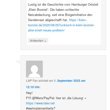
Lustig ist die Geschichte vom Hamburger Ortsteil
„Klein Borstel“. Die haben schlechte
Netzabdeckung, seit eine Bürgerinitiative den
Sendemast abgeschafft hat.
https://klein-
borstel.de/2025/08/25/funkloch-in-klein-borstel-
alter-streit-neues-problem/
↓
Antworten
LNP Fan
schrieb
am
1. September 2025 um
12:10 Uhr
:
Hey!
FYI @Wero/PayPal: hier ist ‚die Lösung‘ =
https://www.taler.net
#werimplementierts?