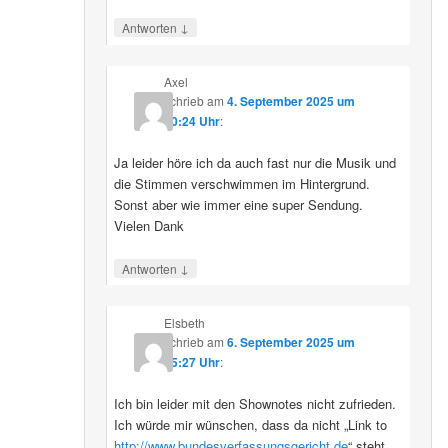
↓
Antworten
Axel
schrieb
am
4. September 2025 um
10:24 Uhr
:
Ja leider höre ich da auch fast nur die Musik und
die Stimmen verschwimmen im Hintergrund.
Sonst aber wie immer eine super Sendung.
Vielen Dank
↓
Antworten
Elsbeth
schrieb
am
6. September 2025 um
15:27 Uhr
:
Ich bin leider mit den Shownotes nicht zufrieden.
Ich würde mir wünschen, dass da nicht „Link to
http://www.bundesverfassungsgericht.de
“ steht,