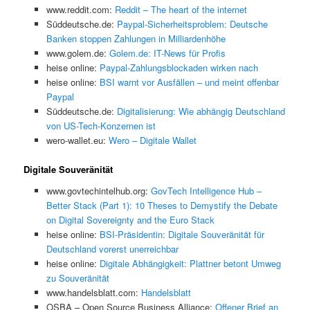
www.reddit.com:
Reddit – The heart of the internet
Süddeutsche.de:
Paypal-Sicherheitsproblem: Deutsche
Banken stoppen Zahlungen in Milliardenhöhe
www.golem.de:
Golem.de: IT-News für Profis
heise online:
Paypal-Zahlungsblockaden wirken nach
heise online:
BSI warnt vor Ausfällen – und meint offenbar
Paypal
Süddeutsche.de:
Digitalisierung: Wie abhängig Deutschland
von US-Tech-Konzernen ist
wero-wallet.eu:
Wero – Digitale Wallet
Digitale Souveränität
www.govtechintelhub.org:
GovTech Intelligence Hub –
Better Stack (Part 1): 10 Theses to Demystify the Debate
on Digital Sovereignty and the Euro Stack
heise online:
BSI-Präsidentin: Digitale Souveränität für
Deutschland vorerst unerreichbar
heise online:
Digitale Abhängigkeit: Plattner betont Umweg
zu Souveränität
www.handelsblatt.com:
Handelsblatt
OSBA – Open Source Business Alliance:
Offener Brief an