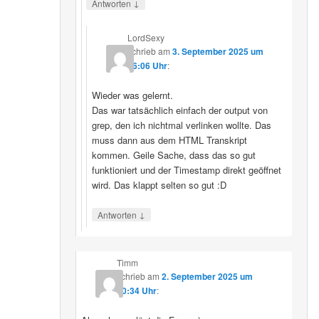
↓
Antworten
LordSexy
schrieb
am
3. September 2025 um
16:06 Uhr
:
Wieder was gelernt.
Das war tatsächlich einfach der output von
grep, den ich nichtmal verlinken wollte. Das
muss dann aus dem HTML Transkript
kommen. Geile Sache, dass das so gut
funktioniert und der Timestamp direkt geöffnet
wird. Das klappt selten so gut :D
↓
Antworten
Timm
schrieb
am
2. September 2025 um
10:34 Uhr
: