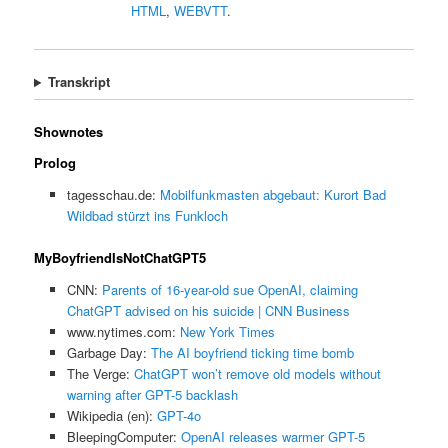
HTML
,
WEBVTT
.
Transkript
Shownotes
Prolog
tagesschau.de:
Mobilfunkmasten abgebaut: Kurort Bad
Wildbad stürzt ins Funkloch
MyBoyfriendIsNotChatGPT5
CNN:
Parents of 16-year-old sue OpenAI, claiming
ChatGPT advised on his suicide | CNN Business
www.nytimes.com:
New York Times
Garbage Day:
The AI boyfriend ticking time bomb
The Verge:
ChatGPT won’t remove old models without
warning after GPT-5 backlash
Wikipedia (en):
GPT-4o
BleepingComputer:
OpenAI releases warmer GPT-5