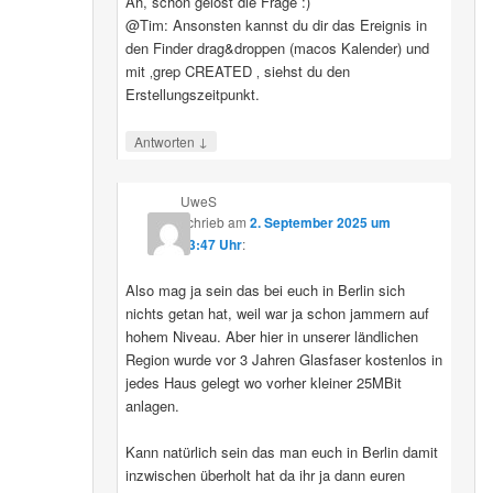
Ah, schon gelöst die Frage :)
@Tim: Ansonsten kannst du dir das Ereignis in
den Finder drag&droppen (macos Kalender) und
mit ‚grep CREATED ‚ siehst du den
Erstellungszeitpunkt.
↓
Antworten
UweS
schrieb
am
2. September 2025 um
13:47 Uhr
:
Also mag ja sein das bei euch in Berlin sich
nichts getan hat, weil war ja schon jammern auf
hohem Niveau. Aber hier in unserer ländlichen
Region wurde vor 3 Jahren Glasfaser kostenlos in
jedes Haus gelegt wo vorher kleiner 25MBit
anlagen.
Kann natürlich sein das man euch in Berlin damit
inzwischen überholt hat da ihr ja dann euren