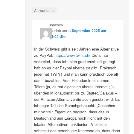
↓
Antworten
Joachim
schrieb
am
1. September 2025 um
15:02 Uhr
:
In der Schweiz gibt’s seit Jahren eine Alternative
zu PayPal:
https://www.twint.ch/
Die ist so
verbreitet, dass ich mich grad ernsthaft gefragt
hab ob es hier Paypal überhaupt gibt. Praktisch
jeder hat TWINT und man kann praktisch überall
damit bezahlen. Vom Hofladen in einsamen
Tälern (ja, es hat eigentlich überall Internet ;-))
über den Milchautomat bis zu Digitec/Galaxus –
der Amazon-Alternative die auch genutzt wird. Es
ist sogar Teil des Sprachgebraucht: „Chasches
mir twinte.“ Eigentlich tragisch, dass das in
Deutschland und Europa noch nicht mit den
lokalen Alternativen funktioniert. Vielleicht
schreckt das berechtigte Interesse ab, dass dann