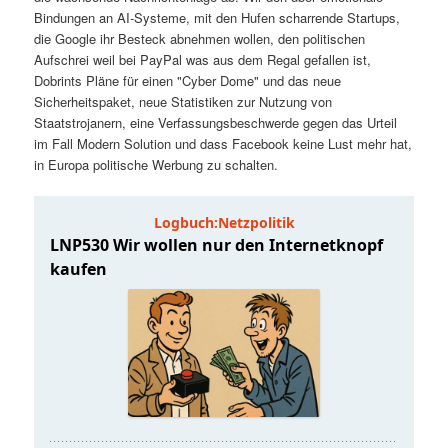
t
a
Bindungen an AI-Systeme, mit den Hufen scharrende Startups,
die Google ihr Besteck abnehmen wollen, den politischen
s
l
Aufschrei weil bei PayPal was aus dem Regal gefallen ist,
Dobrints Pläne für einen "Cyber Dome" und das neue
p
t
Sicherheitspaket, neue Statistiken zur Nutzung von
Staatstrojanern, eine Verfassungsbeschwerde gegen das Urteil
im Fall Modern Solution und dass Facebook keine Lust mehr hat,
r
s
in Europa politische Werbung zu schalten.
i
p
n
r
g
i
e
n
n
g
e
n