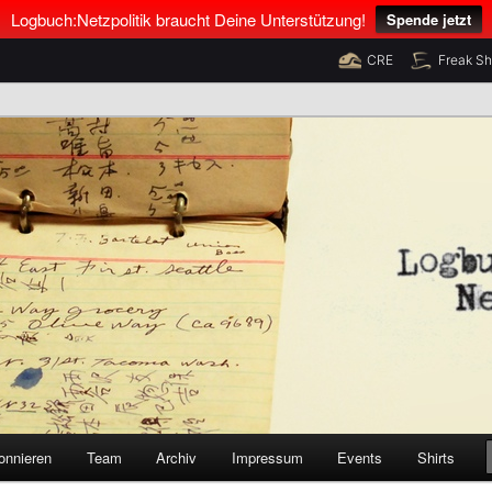
Logbuch:Netzpolitik braucht Deine Unterstützung!
Spende jetzt
CRE
Freak S
nus Neumann und Tim Pritlove
olitik
onnieren
Team
Archiv
Impressum
Events
Shirts