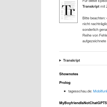
Für diese Episo
Transkript
mit 
Bitte beachten:
nicht nachträgli
sonderlich gena
Reihe von Fehle
aufgezeichnete
Transkript
Shownotes
Prolog
tagesschau.de:
Mobilfun
MyBoyfriendIsNotChatGPT5