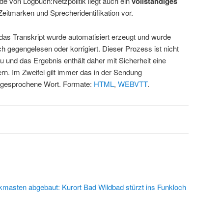
de von Logbuch:Netzpolitik liegt auch ein
vollständiges
Zeitmarken und Sprecheridentifikation vor.
 das Transkript wurde automatisiert erzeugt und wurde
ch gegengelesen oder korrigiert. Dieser Prozess ist nicht
u und das Ergebnis enthält daher mit Sicherheit eine
rn. Im Zweifel gilt immer das in der Sendung
 gesprochene Wort. Formate:
HTML
,
WEBVTT
.
kmasten abgebaut: Kurort Bad Wildbad stürzt ins Funkloch