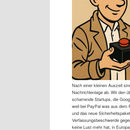
n
r
I
e
n
n
h
I
a
n
l
h
Nach einer kleinen Auszeit si
t
a
Nachrichtenlage ab. Wir den 
scharrende Startups, die Goog
s
l
weil bei PayPal was aus dem R
und das neue Sicherheitspaket,
p
t
Verfassungsbeschwerde gegen 
keine Lust mehr hat, in Europa