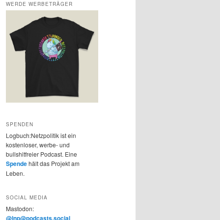
WERDE WERBETRÄGER
SPENDEN
Logbuch:Netzpolitik ist ein
kostenloser, werbe- und
bullshitfreier Podcast. Eine
Spende
hält das Projekt am
Leben.
SOCIAL MEDIA
Mastodon:
@lnp@podcasts.social