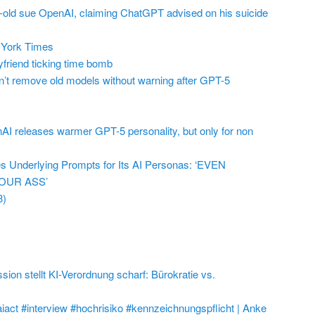
r-old sue OpenAI, claiming ChatGPT advised on his suicide
York Times
friend ticking time bomb
t remove old models without warning after GPT-5
AI releases warmer GPT-5 personality, but only for non
 Underlying Prompts for Its AI Personas: ‘EVEN
OUR ASS’
3)
on stellt KI-Verordnung scharf: Bürokratie vs.
aiact #interview #hochrisiko #kennzeichnungspflicht | Anke