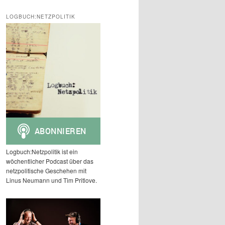
c
h
LOGBUCH:NETZPOLITIK
e
n
Logbuch:Netzpolitik ist ein
wöchentlicher Podcast über das
netzpolitische Geschehen mit
Linus Neumann und Tim Pritlove.