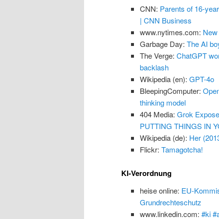
CNN:
Parents of 16-yea
| CNN Business
www.nytimes.com:
New 
Garbage Day:
The AI boy
The Verge:
ChatGPT won’
backlash
Wikipedia (en):
GPT-4o
BleepingComputer:
Open
thinking model
404 Media:
Grok Exposes
PUTTING THINGS IN Y
Wikipedia (de):
Her (201
Flickr:
Tamagotcha!
KI-Verordnung
heise online:
EU-Kommissi
Grundrechteschutz
www.linkedin.com:
#ki #