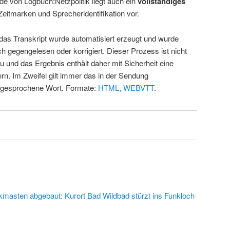
de von Logbuch:Netzpolitik liegt auch ein
vollständiges
Zeitmarken und Sprecheridentifikation vor.
 das Transkript wurde automatisiert erzeugt und wurde
ch gegengelesen oder korrigiert. Dieser Prozess ist nicht
u und das Ergebnis enthält daher mit Sicherheit eine
rn. Im Zweifel gilt immer das in der Sendung
 gesprochene Wort. Formate:
HTML
,
WEBVTT
.
kmasten abgebaut: Kurort Bad Wildbad stürzt ins Funkloch