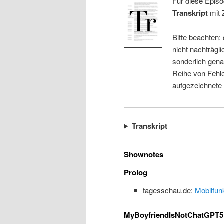
Für diese Episo
Transkript
mit 
Bitte beachten:
nicht nachträgli
sonderlich gena
Reihe von Fehle
aufgezeichnete
Transkript
Shownotes
Prolog
tagesschau.de:
Mobilfun
MyBoyfriendIsNotChatGPT5