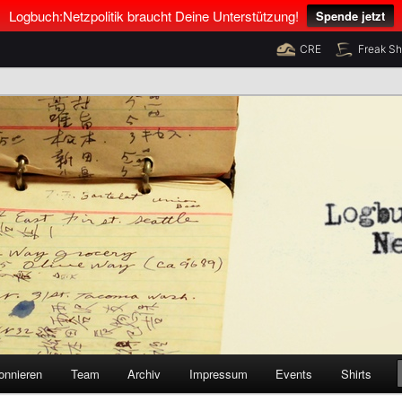
Logbuch:Netzpolitik braucht Deine Unterstützung!
Spende jetzt
CRE
Freak S
nus Neumann und Tim Pritlove
olitik
onnieren
Team
Archiv
Impressum
Events
Shirts