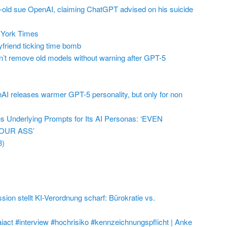
r-old sue OpenAI, claiming ChatGPT advised on his suicide
York Times
friend ticking time bomb
t remove old models without warning after GPT-5
AI releases warmer GPT-5 personality, but only for non
 Underlying Prompts for Its AI Personas: ‘EVEN
OUR ASS’
3)
on stellt KI-Verordnung scharf: Bürokratie vs.
aiact #interview #hochrisiko #kennzeichnungspflicht | Anke