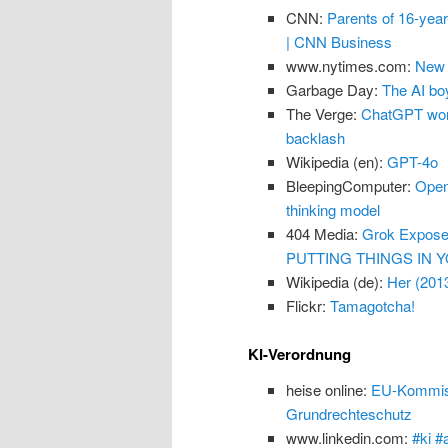
CNN:
Parents of 16-yea
| CNN Business
www.nytimes.com:
New 
Garbage Day:
The AI boy
The Verge:
ChatGPT won’
backlash
Wikipedia (en):
GPT-4o
BleepingComputer:
Open
thinking model
404 Media:
Grok Exposes
PUTTING THINGS IN Y
Wikipedia (de):
Her (201
Flickr:
Tamagotcha!
KI-Verordnung
heise online:
EU-Kommissi
Grundrechteschutz
www.linkedin.com:
#ki #