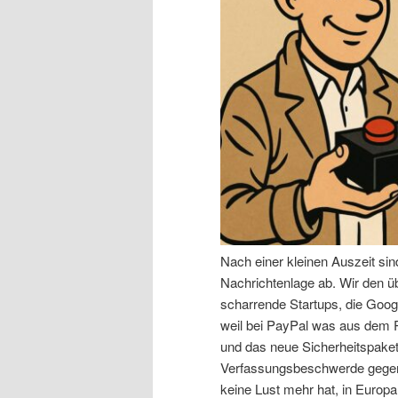
n
r
I
e
n
n
h
I
a
n
l
h
Nach einer kleinen Auszeit si
t
a
Nachrichtenlage ab. Wir den 
scharrende Startups, die Goog
s
l
weil bei PayPal was aus dem R
und das neue Sicherheitspaket,
p
t
Verfassungsbeschwerde gegen 
keine Lust mehr hat, in Europa