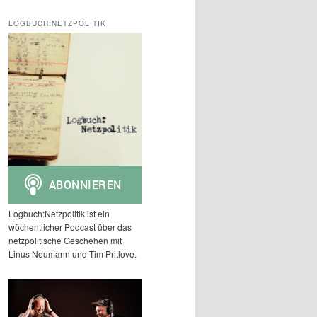
c
h
LOGBUCH:NETZPOLITIK
e
n
Logbuch:Netzpolitik ist ein
wöchentlicher Podcast über das
netzpolitische Geschehen mit
Linus Neumann und Tim Pritlove.