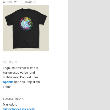
WERDE WERBETRÄGER
SPENDEN
Logbuch:Netzpolitik ist ein
kostenloser, werbe- und
bullshitfreier Podcast. Eine
Spende
hält das Projekt am
Leben.
SOCIAL MEDIA
Mastodon:
@lnp@podcasts.social