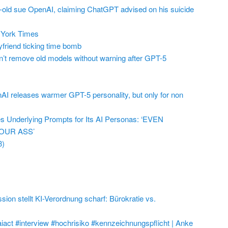
r-old sue OpenAI, claiming ChatGPT advised on his suicide
York Times
friend ticking time bomb
t remove old models without warning after GPT-5
AI releases warmer GPT-5 personality, but only for non
 Underlying Prompts for Its AI Personas: ‘EVEN
OUR ASS’
3)
on stellt KI-Verordnung scharf: Bürokratie vs.
aiact #interview #hochrisiko #kennzeichnungspflicht | Anke