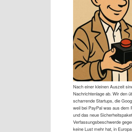
n
r
I
e
n
n
h
I
a
n
l
h
Nach einer kleinen Auszeit si
t
a
Nachrichtenlage ab. Wir den 
scharrende Startups, die Goog
s
l
weil bei PayPal was aus dem R
und das neue Sicherheitspaket,
p
t
Verfassungsbeschwerde gegen 
keine Lust mehr hat, in Europa