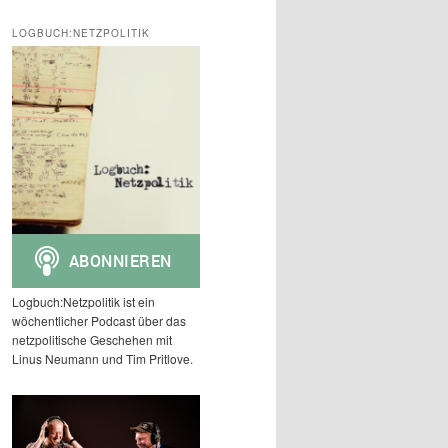
c
h
LOGBUCH:NETZPOLITIK
e
n
Logbuch:Netzpolitik ist ein
wöchentlicher Podcast über das
netzpolitische Geschehen mit
Linus Neumann und Tim Pritlove.