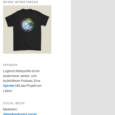
WERDE WERBETRÄGER
SPENDEN
Logbuch:Netzpolitik ist ein
kostenloser, werbe- und
bullshitfreier Podcast. Eine
Spende
hält das Projekt am
Leben.
SOCIAL MEDIA
Mastodon:
@lnp@podcasts.social