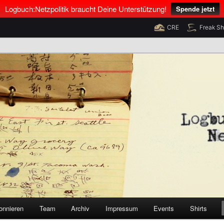
Logbuch:Netzpolitik braucht Deine Unterstützung!
Spende jetzt
CRE
Freak S
nus Neumann und Tim Pritlove
olitik
onnieren
Team
Archiv
Impressum
Events
Shirts