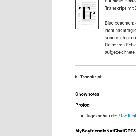
Für diese Episo
Transkript
mit 
Bitte beachten:
nicht nachträgli
sonderlich gena
Reihe von Fehle
aufgezeichnete
Transkript
Shownotes
Prolog
tagesschau.de:
Mobilfun
MyBoyfriendIsNotChatGPT5