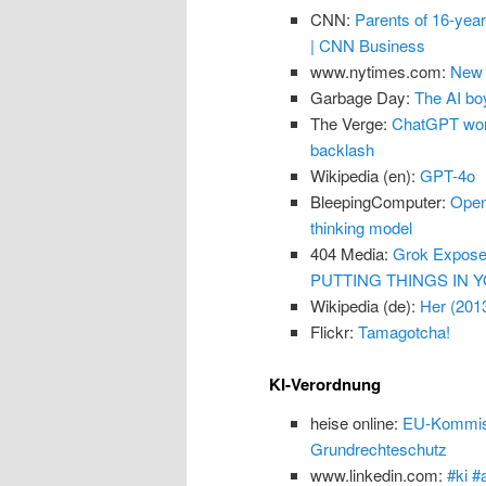
CNN:
Parents of 16-yea
| CNN Business
www.nytimes.com:
New 
Garbage Day:
The AI boy
The Verge:
ChatGPT won’
backlash
Wikipedia (en):
GPT-4o
BleepingComputer:
Open
thinking model
404 Media:
Grok Exposes
PUTTING THINGS IN Y
Wikipedia (de):
Her (201
Flickr:
Tamagotcha!
KI-Verordnung
heise online:
EU-Kommissi
Grundrechteschutz
www.linkedin.com:
#ki #