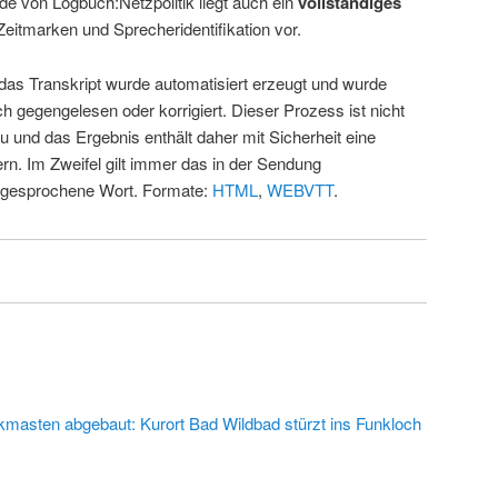
de von Logbuch:Netzpolitik liegt auch ein
vollständiges
Zeitmarken und Sprecheridentifikation vor.
 das Transkript wurde automatisiert erzeugt und wurde
ch gegengelesen oder korrigiert. Dieser Prozess ist nicht
u und das Ergebnis enthält daher mit Sicherheit eine
rn. Im Zweifel gilt immer das in der Sendung
 gesprochene Wort. Formate:
HTML
,
WEBVTT
.
kmasten abgebaut: Kurort Bad Wildbad stürzt ins Funkloch