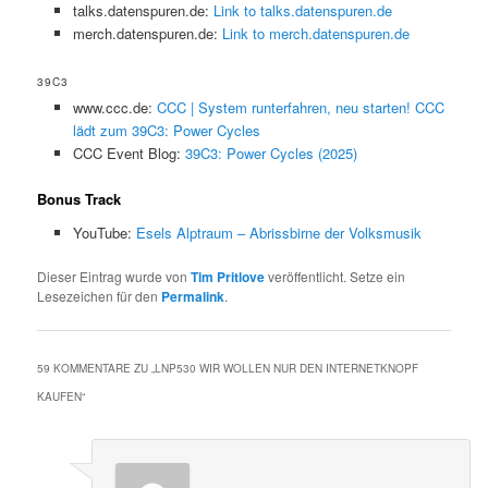
talks.datenspuren.de:
Link to talks.datenspuren.de
merch.datenspuren.de:
Link to merch.datenspuren.de
39C3
www.ccc.de:
CCC | System runterfahren, neu starten! CCC
lädt zum 39C3: Power Cycles
CCC Event Blog:
39C3: Power Cycles (2025)
Bonus Track
YouTube:
Esels Alptraum – Abrissbirne der Volksmusik
Dieser Eintrag wurde von
Tim Pritlove
veröffentlicht. Setze ein
Lesezeichen für den
Permalink
.
59 KOMMENTARE ZU „
LNP530 WIR WOLLEN NUR DEN INTERNETKNOPF
KAUFEN
“