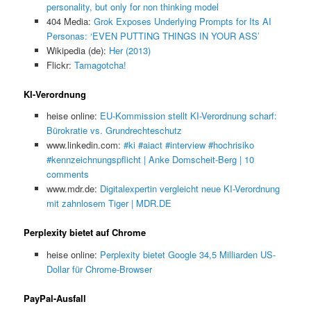
personality, but only for non thinking model
404 Media:
Grok Exposes Underlying Prompts for Its AI
Personas: ‘EVEN PUTTING THINGS IN YOUR ASS’
Wikipedia (de):
Her (2013)
Flickr:
Tamagotcha!
KI-Verordnung
heise online:
EU-Kommission stellt KI-Verordnung scharf:
Bürokratie vs. Grundrechteschutz
www.linkedin.com:
#ki #aiact #interview #hochrisiko
#kennzeichnungspflicht | Anke Domscheit-Berg | 10
comments
www.mdr.de:
Digitalexpertin vergleicht neue KI-Verordnung
mit zahnlosem Tiger | MDR.DE
Perplexity bietet auf Chrome
heise online:
Perplexity bietet Google 34,5 Milliarden US-
Dollar für Chrome-Browser
PayPal-Ausfall