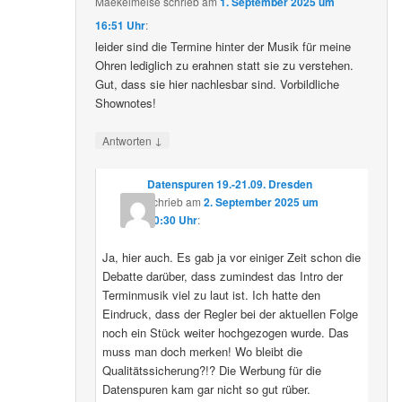
Maekelmeise
schrieb
am
1. September 2025 um
16:51 Uhr
:
leider sind die Termine hinter der Musik für meine
Ohren lediglich zu erahnen statt sie zu verstehen.
Gut, dass sie hier nachlesbar sind. Vorbildliche
Shownotes!
↓
Antworten
Datenspuren 19.-21.09. Dresden
schrieb
am
2. September 2025 um
10:30 Uhr
:
Ja, hier auch. Es gab ja vor einiger Zeit schon die
Debatte darüber, dass zumindest das Intro der
Terminmusik viel zu laut ist. Ich hatte den
Eindruck, dass der Regler bei der aktuellen Folge
noch ein Stück weiter hochgezogen wurde. Das
muss man doch merken! Wo bleibt die
Qualitätssicherung?!? Die Werbung für die
Datenspuren kam gar nicht so gut rüber.