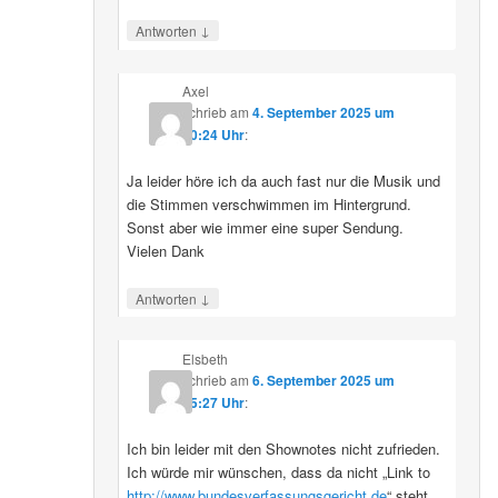
↓
Antworten
Axel
schrieb
am
4. September 2025 um
10:24 Uhr
:
Ja leider höre ich da auch fast nur die Musik und
die Stimmen verschwimmen im Hintergrund.
Sonst aber wie immer eine super Sendung.
Vielen Dank
↓
Antworten
Elsbeth
schrieb
am
6. September 2025 um
15:27 Uhr
:
Ich bin leider mit den Shownotes nicht zufrieden.
Ich würde mir wünschen, dass da nicht „Link to
http://www.bundesverfassungsgericht.de
“ steht,