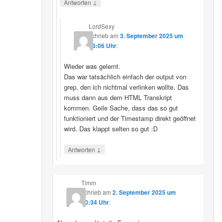
↓
Antworten
LordSexy
schrieb
am
3. September 2025 um
16:06 Uhr
:
Wieder was gelernt.
Das war tatsächlich einfach der output von
grep, den ich nichtmal verlinken wollte. Das
muss dann aus dem HTML Transkript
kommen. Geile Sache, dass das so gut
funktioniert und der Timestamp direkt geöffnet
wird. Das klappt selten so gut :D
↓
Antworten
Timm
schrieb
am
2. September 2025 um
10:34 Uhr
: