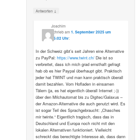
↓
Antworten
Joachim
schrieb
am
1. September 2025 um
15:02 Uhr
:
In der Schweiz gibt’s seit Jahren eine Alternative
zu PayPal:
https://www.twint.ch/
Die ist so
verbreitet, dass ich mich grad ernsthaft gefragt
hab ob es hier Paypal überhaupt gibt. Praktisch
jeder hat TWINT und man kann praktisch überall
damit bezahlen. Vom Hofladen in einsamen
Tälern (ja, es hat eigentlich überall Internet ;-))
über den Milchautomat bis zu Digitec/Galaxus –
der Amazon-Alternative die auch genutzt wird. Es
ist sogar Teil des Sprachgebraucht: „Chasches
mir twinte.“ Eigentlich tragisch, dass das in
Deutschland und Europa noch nicht mit den
lokalen Alternativen funktioniert. Vielleicht
schreckt das berechtigte Interesse ab, dass dann