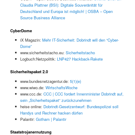
Claudia Plattner (BSI): Digitale Souveränität für
Deutschland und Europa ist möglich! | OSBA – Open
Source Business Alliance
CyberDome
iX Magazin:
Mehr IT-Sicherheit: Dobrindt will den “Cyber-
Dome”
www.sicherheitstacho.eu:
Sicherheitstacho
Logbuch:Netzpolitik:
LNP427 Hackback-Rakete
Sicherheitspaket 2.0
www.bundesnetzagentur.de:
5(1)(e)
www.wiwo.de:
WirtschaftsWoche
www.ccc.de:
CCC | CCC fordert Innenminister Dobrindt auf,
sein „Sicherheitspaket“ zurückzunehmen
heise online:
Dobrindt-Gesetzentwurf: Bundespolizei soll
Handys und Rechner hacken dürfen
Palantir:
Gotham | Palantir
Staatstrojanernutzung