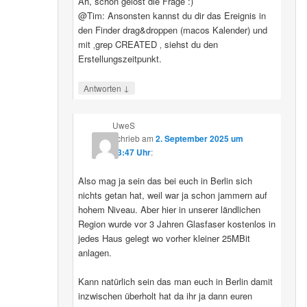
Ah, schon gelöst die Frage :)
@Tim: Ansonsten kannst du dir das Ereignis in
den Finder drag&droppen (macos Kalender) und
mit ‚grep CREATED ‚ siehst du den
Erstellungszeitpunkt.
↓
Antworten
UweS
schrieb
am
2. September 2025 um
13:47 Uhr
:
Also mag ja sein das bei euch in Berlin sich
nichts getan hat, weil war ja schon jammern auf
hohem Niveau. Aber hier in unserer ländlichen
Region wurde vor 3 Jahren Glasfaser kostenlos in
jedes Haus gelegt wo vorher kleiner 25MBit
anlagen.
Kann natürlich sein das man euch in Berlin damit
inzwischen überholt hat da ihr ja dann euren