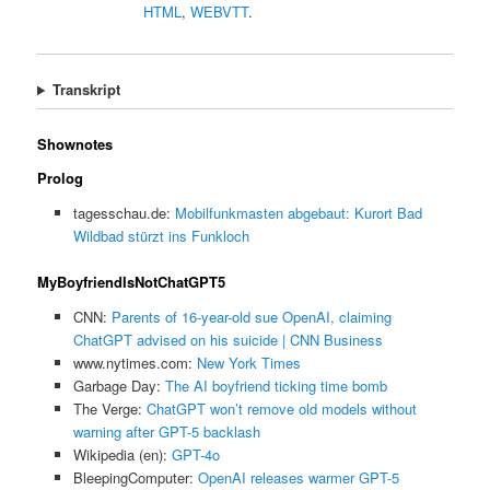
HTML
,
WEBVTT
.
Transkript
Shownotes
Prolog
tagesschau.de:
Mobilfunkmasten abgebaut: Kurort Bad
Wildbad stürzt ins Funkloch
MyBoyfriendIsNotChatGPT5
CNN:
Parents of 16-year-old sue OpenAI, claiming
ChatGPT advised on his suicide | CNN Business
www.nytimes.com:
New York Times
Garbage Day:
The AI boyfriend ticking time bomb
The Verge:
ChatGPT won’t remove old models without
warning after GPT-5 backlash
Wikipedia (en):
GPT-4o
BleepingComputer:
OpenAI releases warmer GPT-5