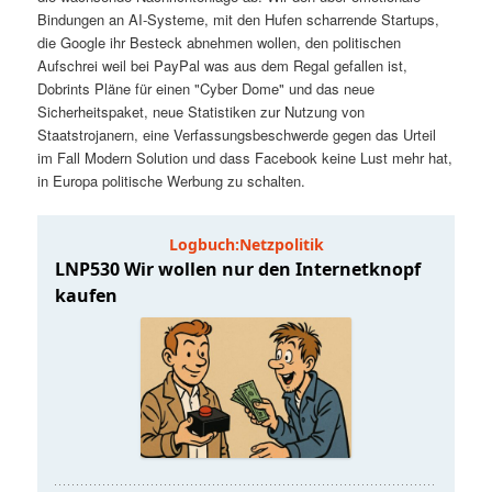
t
a
Bindungen an AI-Systeme, mit den Hufen scharrende Startups,
die Google ihr Besteck abnehmen wollen, den politischen
s
l
Aufschrei weil bei PayPal was aus dem Regal gefallen ist,
Dobrints Pläne für einen "Cyber Dome" und das neue
p
t
Sicherheitspaket, neue Statistiken zur Nutzung von
Staatstrojanern, eine Verfassungsbeschwerde gegen das Urteil
im Fall Modern Solution und dass Facebook keine Lust mehr hat,
r
s
in Europa politische Werbung zu schalten.
i
p
n
r
g
i
e
n
n
g
e
n