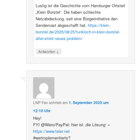
Lustig ist die Geschichte vom Hamburger Ortsteil
„Klein Borstel“. Die haben schlechte
Netzabdeckung, seit eine Bürgerinitiative den
Sendemast abgeschafft hat.
https://klein-
borstel.de/2025/08/25/funkloch-in-klein-borstel-
alter-streit-neues-problem/
↓
Antworten
LNP Fan
schrieb
am
1. September 2025 um
12:10 Uhr
:
Hey!
FYI @Wero/PayPal: hier ist ‚die Lösung‘ =
https://www.taler.net
#werimplementierts?