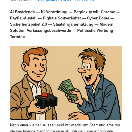
i
s
m
u
n
n
AI Boyfriends — KI-Verordnung — Perplexity will Chrome —
g
a
PayPal-Ausfall — Digitale Souveränität — Cyber Dome —
ä
n
e
v
Sicherheitspaket 2.0 — Staatstrojanernutzung — Modern
n
i
Solution Verfassungsbeschwerde — Politische Werbung —
r
d
g
Termine
a
e
ä
t
i
n
r
o
n
I
e
n
n
h
I
a
n
l
h
Nach einer kleinen Auszeit sind wir wieder am Start und arbeiten
die wachsende Nachrichtenlage ab. Wir den über emotionale