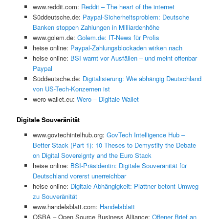
www.reddit.com:
Reddit – The heart of the internet
Süddeutsche.de:
Paypal-Sicherheitsproblem: Deutsche
Banken stoppen Zahlungen in Milliardenhöhe
www.golem.de:
Golem.de: IT-News für Profis
heise online:
Paypal-Zahlungsblockaden wirken nach
heise online:
BSI warnt vor Ausfällen – und meint offenbar
Paypal
Süddeutsche.de:
Digitalisierung: Wie abhängig Deutschland
von US-Tech-Konzernen ist
wero-wallet.eu:
Wero – Digitale Wallet
Digitale Souveränität
www.govtechintelhub.org:
GovTech Intelligence Hub –
Better Stack (Part 1): 10 Theses to Demystify the Debate
on Digital Sovereignty and the Euro Stack
heise online:
BSI-Präsidentin: Digitale Souveränität für
Deutschland vorerst unerreichbar
heise online:
Digitale Abhängigkeit: Plattner betont Umweg
zu Souveränität
www.handelsblatt.com:
Handelsblatt
OSBA – Open Source Business Alliance:
Offener Brief an