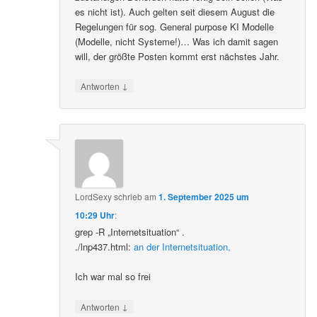
es nicht ist). Auch gelten seit diesem August die
Regelungen für sog. General purpose KI Modelle
(Modelle, nicht Systeme!)… Was ich damit sagen
will, der größte Posten kommt erst nächstes Jahr.
↓
Antworten
LordSexy
schrieb
am
1. September 2025 um
10:29 Uhr
:
grep -R „Internetsituation“ .
./lnp437.html:
an der Internetsituation,
Ich war mal so frei
↓
Antworten